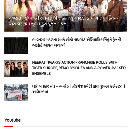
ગુજરાતી ફિલ્મ “શ્રી શ્યામ તું હી સહારા”નું આર.ડી ફાર્મ ખાતે ભક્તિમય
વાતાવરણમાં શુભ મુહૂર્ત પૂજન સંપન…
ભાવનગર મંડળના સતર્ક લોકો પાયલોટે એશિયાટિક સિંહને ટ્રેનની
અડફેટે આવતાં બચાવ્યો
NEERAJ TIWARI’S ACTION FRANCHISE ROLLS WITH
TIGER SHROFF, REMO D’SOUZA AND A POWER-PACKED
ENSEMBLE
ધારી પત્રકાર સંઘ – અમરેલી બ્રોડગેજ કમેટી દ્વારા જીલ્લા કલેકટર ને
આવેદનપત્ર
Youtube