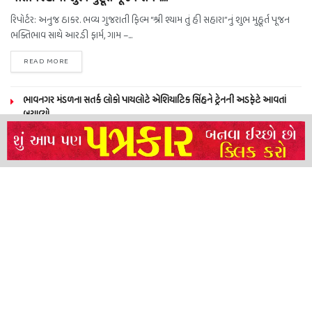
રિપોર્ટર: અનુજ ઠાકર. ભવ્ય ગુજરાતી ફિલ્મ “શ્રી શ્યામ તું હી સહારા”નું શુભ મુહૂર્ત પૂજન
ભક્તિભાવ સાથે આર.ડી ફાર્મ, ગામ –...
READ MORE
ભાવનગર મંડળના સતર્ક લોકો પાયલોટે એશિયાટિક સિંહને ટ્રેનની અડફેટે આવતાં
બચાવ્યો
NEERAJ TIWARI’S ACTION FRANCHISE ROLLS WITH TIGER SHROFF,
REMO D’SOUZA AND A POWER-PACKED ENSEMBLE
ધારી પત્રકાર સંઘ – અમરેલી બ્રોડગેજ કમેટી દ્વારા જીલ્લા કલેકટર ને આવેદનપત્ર
બ્રહ્માકુમારીઝના “10 કરોડ નશામુક્તિ પ્રતિજ્ઞા રાષ્ટ્રીય મહાઅભિયાન” નો પીએમ મોદી
દ્વારા કરાયો આરંભ
About
Advertise
Privacy & Policy
Contact