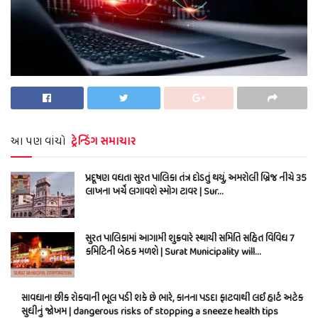
આ પણ વાંચો
ટ્રેન્ડિંગ સમાચાર
પ્રદૂષણ વધતા સુરત પાલિકા તંત્ર દોડતું થયું, અમરોલી બ્રિજ નીચે 35
લાખના ખર્ચે લગાવશે સ્મોગ ટાવર | Sur…
સુરત પાલિકામાં આગામી શુક્રવારે સ્થાયી સમિતિ સહિત વિવિધ 7
કમિટિની બેઠક મળશે | Surat Municipality will…
સાવધાન! છીંક રોકવાની ભૂલ પડી શકે છે ભારે, કાનના પડદા ફાટવાથી લઈ હાર્ટ અટેક
સુધીનું જોખમ | dangerous risks of stopping a sneeze health tips