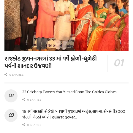
રાજકોટ જીવનનગરમાં ૪૩ માં વર્ષે હોળી-ધુળેટી
પર્વની શાનદાર ઉજવણી
0 SHARES
23 Celebrity Tweets You Missed From The Golden Globes
0 SHARES
16 નવી સરકારી કોલેજો બનવાથી ગુજરાતમાં આર્ટ્સ, સાયન્સ, કોમર્સની 3000
જેટલી બેઠકો વધશે | gujarat gover…
0 SHARES