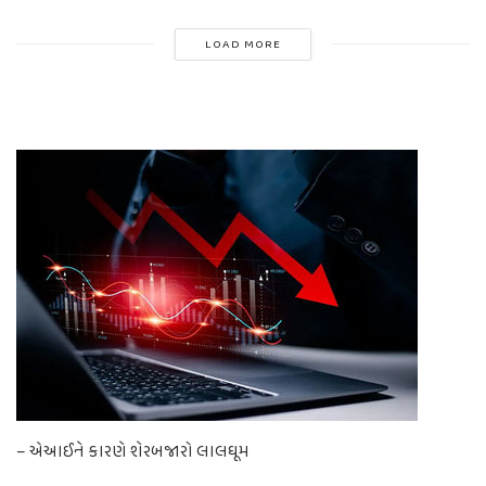
LOAD MORE
– એઆઈને કારણે શેરબજારો લાલઘૂમ