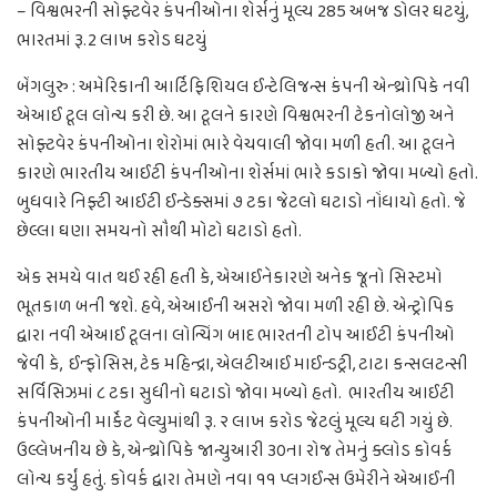
– વિશ્વભરની સોફ્ટવેર કંપનીઓના શેર્સનું મૂલ્ય 285 અબજ ડોલર ઘટયું,
ભારતમાં રૂ.2 લાખ કરોડ ઘટયું
બેંગલુરુ : અમેરિકાની આર્ટિફિશિયલ ઈન્ટેલિજન્સ કંપની એન્થ્રોપિકે નવી
એઆઈ ટૂલ લોન્ચ કરી છે. આ ટૂલને કારણે વિશ્વભરની ટેકનોલોજી અને
સોફ્ટવેર કંપનીઓના શેરોમાં ભારે વેચવાલી જોવા મળી હતી. આ ટૂલને
કારણે ભારતીય આઈટી કંપનીઓના શેર્સમાં ભારે કડાકો જોવા મળ્યો હતો.
બુધવારે નિફ્ટી આઈટી ઈન્ડેક્સમાં ૭ ટકા જેટલો ઘટાડો નોંધાયો હતો. જે
છેલ્લા ઘણા સમયનો સૌથી મોટો ઘટાડો હતો.
એક સમયે વાત થઈ રહી હતી કે, એઆઈનેકારણે અનેક જૂનો સિસ્ટમો
ભૂતકાળ બની જશે. હવે, એઆઈની અસરો જોવા મળી રહી છે. એન્ટ્રોપિક
દ્વારા નવી એઆઈ ટૂલના લોન્ચિંગ બાદ ભારતની ટોપ આઈટી કંપનીઓ
જેવી કે, ઈન્ફોસિસ, ટેક મહિન્દ્રા, એલટીઆઈ માઈન્ડટ્રી, ટાટા કન્સલટન્સી
સર્વિસિઝમાં ૮ ટકા સુધીનો ઘટાડો જોવા મળ્યો હતો. ભારતીય આઈટી
કંપનીઓની માર્કેટ વેલ્યુમાંથી રૂ. ૨ લાખ કરોડ જેટલું મૂલ્ય ઘટી ગયું છે.
ઉલ્લેખનીય છે કે, એન્થ્રોપિકે જાન્યુઆરી ૩૦ના રોજ તેમનું ક્લોડ કોવર્ક
લોન્ચ કર્યું હતું. કોવર્ક દ્વારા તેમણે નવા ૧૧ પ્લગઈન્સ ઉમેરીને એઆઈની