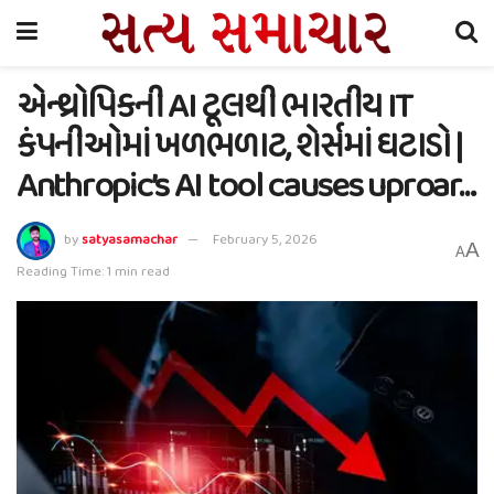
એન્થ્રોપિકની AI ટૂલથી ભારતીય IT
કંપનીઓમાં ખળભળાટ, શેર્સમાં ઘટાડો |
Anthropic’s AI tool causes uproar…
by
satyasamachar
February 5, 2026
A
A
Reading Time: 1 min read