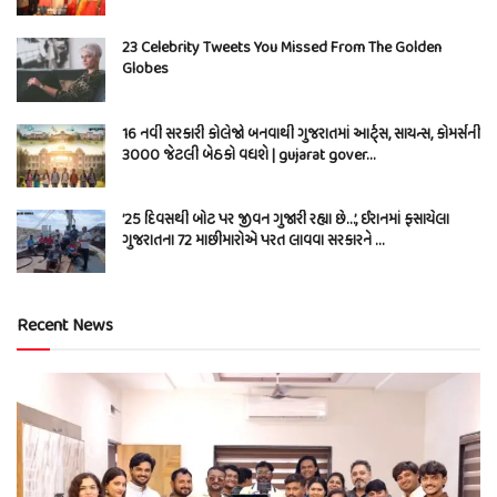
23 Celebrity Tweets You Missed From The Golden
Globes
16 નવી સરકારી કોલેજો બનવાથી ગુજરાતમાં આર્ટ્સ, સાયન્સ, કોમર્સની
3000 જેટલી બેઠકો વધશે | gujarat gover…
’25 દિવસથી બોટ પર જીવન ગુજારી રહ્યા છે…’, ઈરાનમાં ફસાયેલા
ગુજરાતના 72 માછીમારોએ પરત લાવવા સરકારને …
Recent News