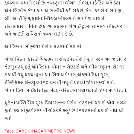
ક્ષમતામાં વધારો કર્યો છે. નવા ટૂલ્સ લીગલ, સેલ્સ, માર્કેટિંગ અને ડેટા
એનાલિસીસ જેવા કામ આસાનીથી કરી શકે છે. જેમાં, કરારોની સમીક્ષા,
લીગલ બ્રીફિંગ, ફાઈનાન્શિયલ મોડલ્સનો સમાવેશ થાય છે.
રોકાણકારોને ચિંતા છે કે, આ પ્રકારના એઆઈ ટૂલ્સ સામાન્ય સોફ્ટવેર
અને આઈટી સર્વિસની જગ્યા લઈ શકે છે.
અમેરિકાના સોફ્ટવેર શેરોમાં 6 ટકાનો કડાકો
એન્થ્રોપિકના કારણે વિશ્વભરના સોફ્ટવેર શેરોનું મૂલ્ય ૨૮૫ અબજ ડોલર
જેટલું ઘટયું હતું.અમેરિકામાં થોમસન રોઈટર્સ અને લીગલઝૂમના શેર ૧૨
ટકાથી વધુ ઘટયા હતા. આ સિવાય પેપાલ, એક્સપેડિયા ગુ્રપ,
ઈક્વિફેક્સ, ઈન્ટયુટમાં ૧૦ ટકાથી વધુનો ઘટાડો જોવા મળ્યો હતો.
એનવીડિયા, માઈક્રોસોફ્ટ, મેટા, ઓરેકલમાં પણ ઘટાડો જોવા મળ્યો હતો.
યુકેના પબ્લિશિંગ ગુ્રપ પિયરસનના શેર્સમાં ૮ ટકાનો ઘટાડો જોવા મળ્યો
હતો. ડચ સોફ્ટવેર કંપની વોલ્ટર્સ ક્લુવરમાં ૧૩ ટકાનો ઘટાડો નોંધાયો
હતો.
Tags:
GANDHINAGAR METRO NEWS