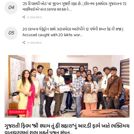
’25 દિવસથી બોટ પર જીવન ગુજારી રહ્યા છે…’, ઈરાનમાં ફસાયેલા ગુજરાતના 72
માછીમારોએ પરત લાવવા સરકારને …
0 SHARES
20 લાખના મેફેડ્રોન સાથે ઝડપાયેલા આરોપીને 12 વર્ષની સખ્ત કેદની સજા |
Accused caught with 20 lakhs wor…
0 SHARES
GUJARAT
ગુજરાતી ફિલ્મ “શ્રી શ્યામ તું હી સહારા”નું આર.ડી ફાર્મ ખાતે ભક્તિમય
વાતાવરણમાં શુભ મુહૂર્ત પૂજન સંપન…