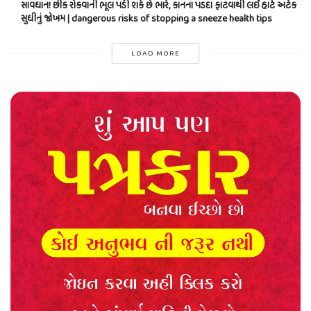
સાવધાન! છીંક રોકવાની ભૂલ પડી શકે છે ભારે, કાનના પડદા ફાટવાથી લઈ હાર્ટ અટેક
સુધીનું જોખમ | dangerous risks of stopping a sneeze health tips
LOAD MORE