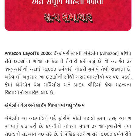
Amazon Layoffs 2026:
ઈ-કોમર્સ કંપની એમેઝોન (Amazon) કથિત
રીતે છટણીના બીજા તબક્કાની તૈયારી કરી રહ્યું છે. જે અંતર્ગત 27
જાન્યુઆરીથી અંદાજે 16,000 કર્મચારી નોકરી ગુમાવે તેવી શક્યતા છે.
અહેવાલો અનુસાર, આ છટણીની સીધી અસર ભારતીયો પર પણ પડશે,
જેમાં એમેઝોન વેબ સર્વિસીસ અને પ્રાઇમ વીડિયો જેવા મહત્ત્વના
વિભાગોનો સમાવેશ થાય છે.
એમેઝોન વેબ અને પ્રાઈમ વિભાગમાં વધુ જોખમ
એમેઝોન આ અઠવાડિયે વર્ક ફોર્સમાં મોટો ઘટાડો કરવા તરફ આગળ
વધવાનું શરૂ કર્યું છે. કંપનીની યોજના મુજબ 27 જાન્યુઆરીએ નવા
રાઉન્ડની શરૂઆત થઈ શકે છે, જે વૈશ્વિક સ્તરે આશરે 16,000 કર્મચારીને