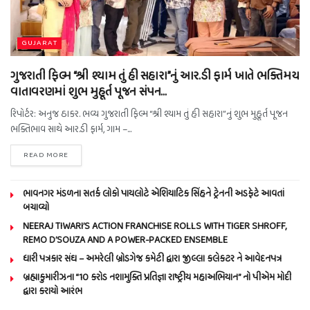
GUJARAT
ગુજરાતી ફિલ્મ “શ્રી શ્યામ તું હી સહારા”નું આર.ડી ફાર્મ ખાતે ભક્તિમય
વાતાવરણમાં શુભ મુહૂર્ત પૂજન સંપન…
રિપોર્ટર: અનુજ ઠાકર. ભવ્ય ગુજરાતી ફિલ્મ “શ્રી શ્યામ તું હી સહારા”નું શુભ મુહૂર્ત પૂજન
ભક્તિભાવ સાથે આર.ડી ફાર્મ, ગામ –...
READ MORE
ભાવનગર મંડળના સતર્ક લોકો પાયલોટે એશિયાટિક સિંહને ટ્રેનની અડફેટે આવતાં
બચાવ્યો
NEERAJ TIWARI’S ACTION FRANCHISE ROLLS WITH TIGER SHROFF,
REMO D’SOUZA AND A POWER-PACKED ENSEMBLE
ધારી પત્રકાર સંઘ – અમરેલી બ્રોડગેજ કમેટી દ્વારા જીલ્લા કલેકટર ને આવેદનપત્ર
બ્રહ્માકુમારીઝના “10 કરોડ નશામુક્તિ પ્રતિજ્ઞા રાષ્ટ્રીય મહાઅભિયાન” નો પીએમ મોદી
દ્વારા કરાયો આરંભ