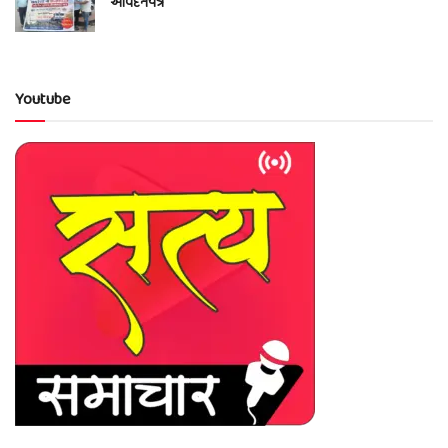
આવેદનપત્ર
Youtube