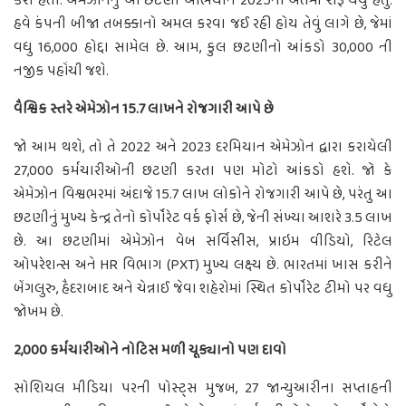
કરી હતી. એમેઝોનનું આ છટણી અભિયાન 2025ના અંતમાં શરૂ થયું હતું.
હવે કંપની બીજા તબક્કાનો અમલ કરવા જઈ રહી હોય તેવું લાગે છે, જેમાં
વધુ 16,000 હોદ્દા સામેલ છે. આમ, કુલ છટણીનો આંકડો 30,000 ની
નજીક પહોંચી જશે.
વૈશ્વિક સ્તરે એમેઝોન 15.7 લાખને રોજગારી આપે છે
જો આમ થશે, તો તે 2022 અને 2023 દરમિયાન એમેઝોન દ્વારા કરાયેલી
27,000 કર્મચારીઓની છટણી કરતા પણ મોટો આંકડો હશે. જો કે
એમેઝોન વિશ્વભરમાં અંદાજે 15.7 લાખ લોકોને રોજગારી આપે છે, પરંતુ આ
છટણીનું મુખ્ય કેન્દ્ર તેનો કોર્પોરેટ વર્ક ફોર્સ છે, જેની સંખ્યા આશરે 3.5 લાખ
છે. આ છટણીમાં એમેઝોન વેબ સર્વિસીસ, પ્રાઇમ વીડિયો, રિટેલ
ઓપરેશન્સ અને HR વિભાગ (PXT) મુખ્ય લક્ષ્ય છે. ભારતમાં ખાસ કરીને
બેંગલુરુ, હૈદરાબાદ અને ચેન્નાઈ જેવા શહેરોમાં સ્થિત કોર્પોરેટ ટીમો પર વધુ
જોખમ છે.
2,000 કર્મચારીઓને નોટિસ મળી ચૂક્યાનો પણ દાવો
સોશિયલ મીડિયા પરની પોસ્ટ્સ મુજબ, 27 જાન્યુઆરીના સપ્તાહની