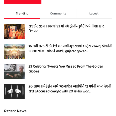
Trending
Comments
Latest
રાજકોટ જીવનનગરમાં ૪૩ માં વર્ષે હોળી-ધુળેટી પર્વની શાનદાર
ઉજવણી
16 નવી સરકારી કોલેજો બનવાથી ગુજરાતમાં આર્ટ્સ, સાયન્સ, કોમર્સની
3000 જેટલી બેઠકો વધશે | gujarat gover…
23 Celebrity Tweets You Missed From The Golden
Globes
20 લાખના મેફેડ્રોન સાથે ઝડપાયેલા આરોપીને 12 વર્ષની સખ્ત કેદની
સજા | Accused caught with 20 lakhs wor…
Recent News