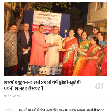
રાજકોટ જીવનનગરમાં ૪૩ માં વર્ષે હોળી-ધુળેટી
પર્વની શાનદાર ઉજવણી
0 SHARES
16 નવી સરકારી કોલેજો બનવાથી ગુજરાતમાં આર્ટ્સ, સાયન્સ, કોમર્સની 3000