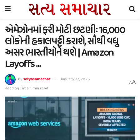
એમેઝોનમાં ફરી મોટી છટણીઃ 16,000
લોકોની હકાલપટ્ટી કરાશે, સૌથી વધુ
અસર ભારતીયોને થશે | Amazon
Layoffs …
by
satyasamachar
January 27, 2026
A
A
Reading Time: 1 min read