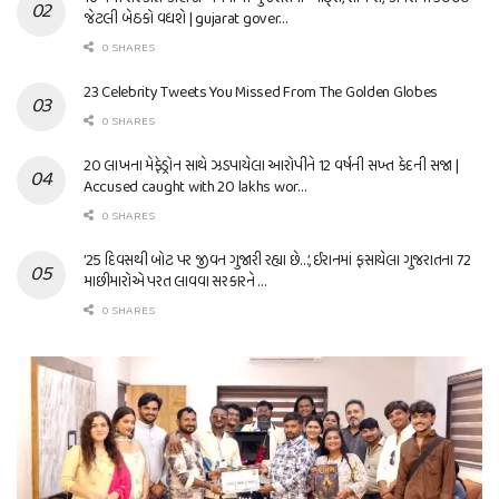
જેટલી બેઠકો વધશે | gujarat gover…
0 SHARES
23 Celebrity Tweets You Missed From The Golden Globes
0 SHARES
20 લાખના મેફેડ્રોન સાથે ઝડપાયેલા આરોપીને 12 વર્ષની સખ્ત કેદની સજા |
Accused caught with 20 lakhs wor…
0 SHARES
’25 દિવસથી બોટ પર જીવન ગુજારી રહ્યા છે…’, ઈરાનમાં ફસાયેલા ગુજરાતના 72
માછીમારોએ પરત લાવવા સરકારને …
0 SHARES