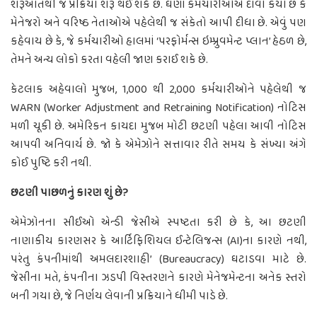
શરૂઆતથી જ પ્રક્રિયા શરૂ થઈ શકે છે. ઘણાં કર્મચારીઓએ દાવો કર્યો છે કે
મેનેજરો અને વરિષ્ઠ નેતાઓએ પહેલેથી જ સંકેતો આપી દીધા છે. એવું પણ
કહેવાય છે કે, જે કર્મચારીઓ હાલમાં ‘પરફોર્મન્સ ઇમ્પ્રુવમેન્ટ પ્લાન’ હેઠળ છે,
તેમને અન્ય લોકો કરતા વહેલી જાણ કરાઈ શકે છે.
કેટલાક અહેવાલો મુજબ, 1,000 થી 2,000 કર્મચારીઓને પહેલેથી જ
WARN (Worker Adjustment and Retraining Notification) નોટિસ
મળી ચૂકી છે. અમેરિકન કાયદા મુજબ મોટી છટણી પહેલા આવી નોટિસ
આપવી અનિવાર્ય છે. જો કે એમેઝોને સત્તાવાર રીતે સમય કે સંખ્યા અંગે
કોઈ પુષ્ટિ કરી નથી.
છટણી પાછળનું કારણ શું છે?
એમેઝોનના સીઈઓ એન્ડી જેસીએ સ્પષ્ટતા કરી છે કે, આ છટણી
નાણાકીય કારણસર કે આર્ટિફિશિયલ ઈન્ટેલિજન્સ (AI)ના કારણે નથી,
પરંતુ કંપનીમાંથી અમલદારશાહી’ (Bureaucracy) ઘટાડવા માટે છે.
જેસીના મતે, કંપનીના ઝડપી વિસ્તરણને કારણે મેનેજમેન્ટના અનેક સ્તરો
બની ગયા છે, જે નિર્ણય લેવાની પ્રક્રિયાને ધીમી પાડે છે.