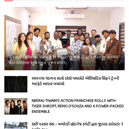
ગુજરાતી ફિલ્મ “શ્રી શ્યામ તું હી સહારા”નું આર.ડી ફાર્મ ખાતે ભક્તિમય
વાતાવરણમાં શુભ મુહૂર્ત પૂજન સંપન…
ભાવનગર મંડળના સતર્ક લોકો પાયલોટે એશિયાટિક સિંહને ટ્રેનની
અડફેટે આવતાં બચાવ્યો
NEERAJ TIWARI’S ACTION FRANCHISE ROLLS WITH
TIGER SHROFF, REMO D’SOUZA AND A POWER-PACKED
ENSEMBLE
ધારી પત્રકાર સંઘ – અમરેલી બ્રોડગેજ કમેટી દ્વારા જીલ્લા કલેકટર ને