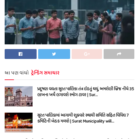
આ પણ વાંચો
ટ્રેન્ડિંગ સમાચાર
પ્રદૂષણ વધતા સુરત પાલિકા તંત્ર દોડતું થયું, અમરોલી બ્રિજ નીચે 35
લાખના ખર્ચે લગાવશે સ્મોગ ટાવર | Sur…
સુરત પાલિકામાં આગામી શુક્રવારે સ્થાયી સમિતિ સહિત વિવિધ 7
કમિટિની બેઠક મળશે | Surat Municipality will…