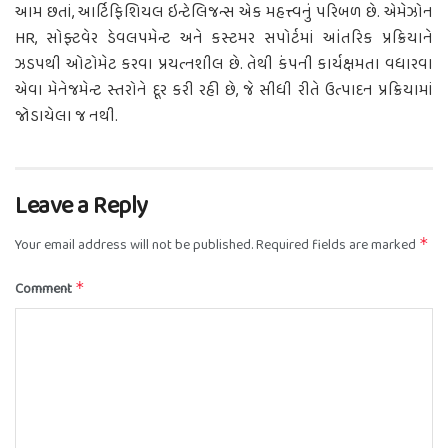
આમ છતાં, આર્ટિફિશિયલ ઇન્ટેલિજન્સ એક મહત્ત્વનું પરિબળ છે. એમેઝોન
HR, સોફ્ટવેર ડેવલપમેન્ટ અને કસ્ટમર સપોર્ટમાં આંતરિક પ્રક્રિયાને
ઝડપથી ઓટોમેટ કરવા પ્રયત્નશીલ છે. તેથી કંપની કાર્યક્ષમતા વધારવા
એવા મેનેજમેન્ટ સ્તરોને દૂર કરી રહી છે, જે સીધી રીતે ઉત્પાદન પ્રક્રિયામાં
જોડાયેલા જ નથી.
Leave a Reply
Your email address will not be published.
Required fields are marked
*
Comment
*