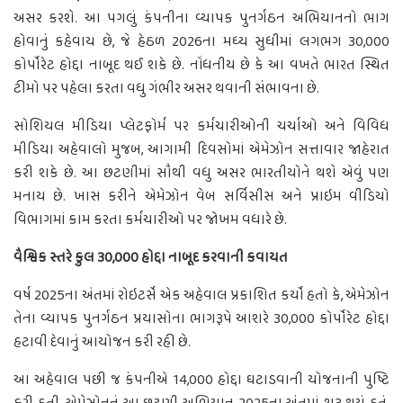
અસર કરશે. આ પગલું કંપનીના વ્યાપક પુનર્ગઠન અભિયાનનો ભાગ
હોવાનું કહેવાય છે, જે હેઠળ 2026ના મધ્ય સુધીમાં લગભગ 30,000
કોર્પોરેટ હોદ્દા નાબૂદ થઈ શકે છે. નોંધનીય છે કે આ વખતે ભારત સ્થિત
ટીમો પર પહેલા કરતા વધુ ગંભીર અસર થવાની સંભાવના છે.
સોશિયલ મીડિયા પ્લેટફોર્મ પર કર્મચારીઓની ચર્ચાઓ અને વિવિધ
મીડિયા અહેવાલો મુજબ, આગામી દિવસોમાં એમેઝોન સત્તાવાર જાહેરાત
કરી શકે છે. આ છટણીમાં સૌથી વધુ અસર ભારતીયોને થશે એવું પણ
મનાય છે. ખાસ કરીને એમેઝોન વેબ સર્વિસીસ અને પ્રાઇમ વીડિયો
વિભાગમાં કામ કરતા કર્મચારીઓ પર જોખમ વધારે છે.
વૈશ્વિક સ્તરે કુલ 30,000 હોદ્દા નાબૂદ કરવાની કવાયત
વર્ષ 2025ના અંતમાં રોઇટર્સે એક અહેવાલ પ્રકાશિત કર્યો હતો કે, એમેઝોન
તેના વ્યાપક પુનર્ગઠન પ્રયાસોના ભાગરૂપે આશરે 30,000 કોર્પોરેટ હોદ્દા
હટાવી દેવાનું આયોજન કરી રહી છે.
આ અહેવાલ પછી જ કંપનીએ 14,000 હોદ્દા ઘટાડવાની યોજનાની પુષ્ટિ