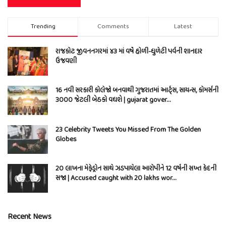
Trending
Comments
Latest
રાજકોટ જીવનનગરમાં ૪૩ માં વર્ષે હોળી-ધુળેટી પર્વની શાનદાર
ઉજવણી
16 નવી સરકારી કોલેજો બનવાથી ગુજરાતમાં આર્ટ્સ, સાયન્સ, કોમર્સની
3000 જેટલી બેઠકો વધશે | gujarat gover…
23 Celebrity Tweets You Missed From The Golden
Globes
20 લાખના મેફેડ્રોન સાથે ઝડપાયેલા આરોપીને 12 વર્ષની સખ્ત કેદની
સજા | Accused caught with 20 lakhs wor…
Recent News