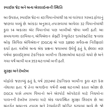
સ્પાઈસ જેટ અને અન્ય એરલાઇન્સની સ્થિતિ
આ ઉપરાંત, સ્પાઈસ જેટના 43 વિમાનોમાંથી 16 માં વારંવાર ગરબડ હોવાનું
જાણવા મળ્યું છે. આંકડા અનુસાર, તપાસવામાં આવેલા 32 વિમાનોમાંથી
કુલ 14 અકાસા એર વિમાનોમાં પણ ખામીઓ જોવા મળી હતી. આ
સમયગાળા દરમિયાન, એવિએશન સેફ્ટી રેગ્યુલેટર ‘ડાયરેક્ટોરેટ જનરલ
ઓફ સિવિલ એવિએશન’ (DGCA) એ પણ 3,890 સર્વેલન્સ નિરીક્ષણો
કર્યા હતા. મંત્રીએ અન્ય એક પ્રશ્નના જવાબમાં ઉમેર્યું હતું કે, છેલ્લા ત્રણ
વર્ષમાં ફ્લાઈટ્સમાં ટેકનિકલ ખામીના કિસ્સાઓમાં ઘટાડો થયો છે અને
ગયા વર્ષે આવી માત્ર 353 ઘટનાઓ બની હતી.
સુરક્ષા અને દેખરેખ
મોહોલે જણાવ્યું હતું કે, વર્ષ 2024માં ટેકનિકલ ખામીના કુલ 421 કેસ
નોંધાયા હતા. જે તેના અગાઉના વર્ષની 448 ઘટનાઓ કરતા ઓછા છે.
DGCA પાસે તમામ વિમાનો અને એરપોર્ટ ઓપરેટરો માટે નિયમોના
પાલનની દેખરેખ રાખવા માટે એક વ્યવસ્થિત સુરક્ષા સિસ્ટમ છે. આ
અંતર્ગત અચાનક તપાસ અને રેગ્યુલેટરી ઓડિટ કરવામાં આવે છે. જો