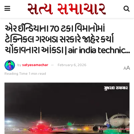
એર ઈન્ડિયાના 70 ટકા વિમાનોમાં
ટેક્નિકલ ગરબડ! સરકારે જાહેર કર્યા
ચોંકાવનારા આંકડા | air india technic…
by
satyasamachar
February 6, 2026
A
A
Reading Time: 1 min read