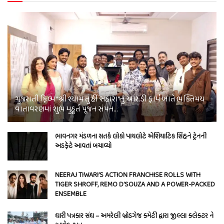
ગુજરાતી ફિલ્મ “શ્રી શ્યામ તું હી સહારા”નું આર.ડી ફાર્મ ખાતે ભક્તિમય
વાતાવરણમાં શુભ મુહૂર્ત પૂજન સંપન…
ભાવનગર મંડળના સતર્ક લોકો પાયલોટે એશિયાટિક સિંહને ટ્રેનની
અડફેટે આવતાં બચાવ્યો
NEERAJ TIWARI’S ACTION FRANCHISE ROLLS WITH
TIGER SHROFF, REMO D’SOUZA AND A POWER-PACKED
ENSEMBLE
ધારી પત્રકાર સંઘ – અમરેલી બ્રોડગેજ કમેટી દ્વારા જીલ્લા કલેકટર ને