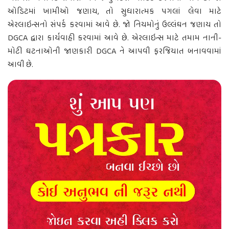
ઓડિટમાં ખામીઓ જણાય, તો સુધારાત્મક પગલાં લેવા માટે
એરલાઇન્સનો સંપર્ક કરવામાં આવે છે. જો નિયમોનું ઉલ્લંઘન જણાય તો
DGCA દ્વારા કાર્યવાહી કરવામાં આવે છે. એરલાઇન્સ માટે તમામ નાની-
મોટી ઘટનાઓની જાણકારી DGCA ને આપવી ફરજિયાત બનાવવામાં
આવી છે.