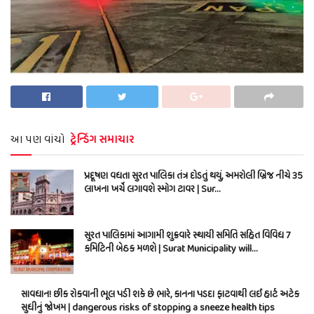
આ પણ વાંચો
ટ્રેન્ડિંગ સમાચાર
પ્રદૂષણ વધતા સુરત પાલિકા તંત્ર દોડતું થયું, અમરોલી બ્રિજ નીચે 35
લાખના ખર્ચે લગાવશે સ્મોગ ટાવર | Sur…
સુરત પાલિકામાં આગામી શુક્રવારે સ્થાયી સમિતિ સહિત વિવિધ 7
કમિટિની બેઠક મળશે | Surat Municipality will…
સાવધાન! છીંક રોકવાની ભૂલ પડી શકે છે ભારે, કાનના પડદા ફાટવાથી લઈ હાર્ટ અટેક
સુધીનું જોખમ | dangerous risks of stopping a sneeze health tips