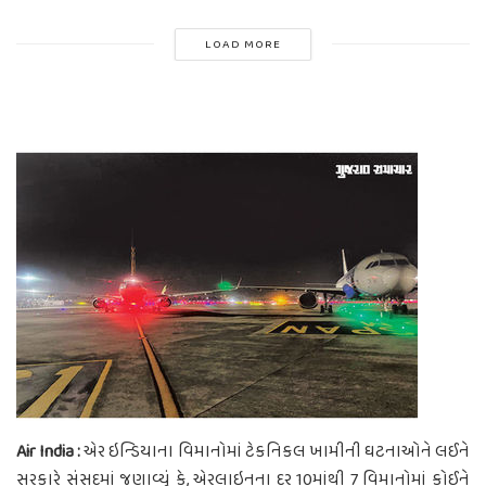
LOAD MORE
Air India :
એર ઇન્ડિયાના વિમાનોમાં ટેકનિકલ ખામીની ઘટનાઓને લઈને
સરકારે સંસદમાં જણાવ્યું કે, એરલાઇનના દર 10માંથી 7 વિમાનોમાં કોઈને