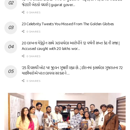
જેટલી બેઠકો વધશે | gujarat gover…
0 SHARES
23 Celebrity Tweets You Missed From The Golden Globes
0 SHARES
20 લાખના મેફેડ્રોન સાથે ઝડપાયેલા આરોપીને 12 વર્ષની સખ્ત કેદની સજા |
Accused caught with 20 lakhs wor…
0 SHARES
’25 દિવસથી બોટ પર જીવન ગુજારી રહ્યા છે…’, ઈરાનમાં ફસાયેલા ગુજરાતના 72
માછીમારોએ પરત લાવવા સરકારને …
0 SHARES