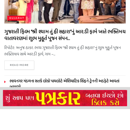
GUJARAT
ગુજરાતી ફિલ્મ “શ્રી શ્યામ તું હી સહારા”નું આર.ડી ફાર્મ ખાતે ભક્તિમય
વાતાવરણમાં શુભ મુહૂર્ત પૂજન સંપન…
રિપોર્ટર: અનુજ ઠાકર. ભવ્ય ગુજરાતી ફિલ્મ “શ્રી શ્યામ તું હી સહારા”નું શુભ મુહૂર્ત પૂજન
ભક્તિભાવ સાથે આર.ડી ફાર્મ, ગામ –...
READ MORE
ભાવનગર મંડળના સતર્ક લોકો પાયલોટે એશિયાટિક સિંહને ટ્રેનની અડફેટે આવતાં
બચાવ્યો
NEERAJ TIWARI’S ACTION FRANCHISE ROLLS WITH TIGER SHROFF,
REMO D’SOUZA AND A POWER-PACKED ENSEMBLE
ધારી પત્રકાર સંઘ – અમરેલી બ્રોડગેજ કમેટી દ્વારા જીલ્લા કલેકટર ને આવેદનપત્ર
બ્રહ્માકુમારીઝના “10 કરોડ નશામુક્તિ પ્રતિજ્ઞા રાષ્ટ્રીય મહાઅભિયાન” નો પીએમ મોદી
દ્વારા કરાયો આરંભ