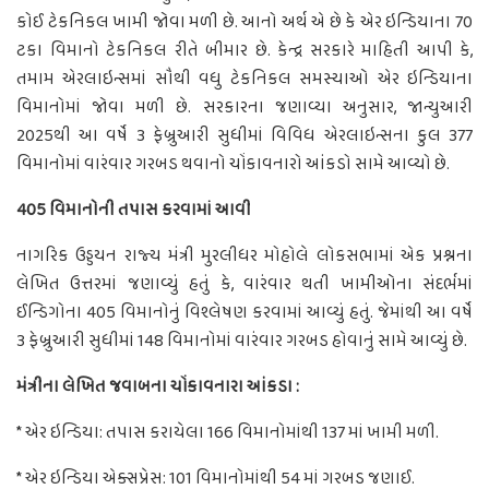
કોઈ ટેકનિકલ ખામી જોવા મળી છે. આનો અર્થ એ છે કે એર ઇન્ડિયાના 70
ટકા વિમાનો ટેકનિકલ રીતે બીમાર છે. કેન્દ્ર સરકારે માહિતી આપી કે,
તમામ એરલાઇન્સમાં સૌથી વધુ ટેકનિકલ સમસ્યાઓ એર ઇન્ડિયાના
વિમાનોમાં જોવા મળી છે. સરકારના જણાવ્યા અનુસાર, જાન્યુઆરી
2025થી આ વર્ષે 3 ફેબ્રુઆરી સુધીમાં વિવિધ એરલાઇન્સના કુલ 377
વિમાનોમાં વારંવાર ગરબડ થવાનો ચોંકાવનારો આંકડો સામે આવ્યો છે.
405 વિમાનોની તપાસ કરવામાં આવી
નાગરિક ઉડ્ડયન રાજ્ય મંત્રી મુરલીધર મોહોલે લોકસભામાં એક પ્રશ્નના
લેખિત ઉત્તરમાં જણાવ્યું હતું કે, વારંવાર થતી ખામીઓના સંદર્ભમાં
ઈન્ડિગોના 405 વિમાનોનું વિશ્લેષણ કરવામાં આવ્યું હતું. જેમાંથી આ વર્ષે
3 ફેબ્રુઆરી સુધીમાં 148 વિમાનોમાં વારંવાર ગરબડ હોવાનું સામે આવ્યું છે.
મંત્રીના લેખિત જવાબના ચોંકાવનારા આંકડા :
* એર ઇન્ડિયા: તપાસ કરાયેલા 166 વિમાનોમાંથી 137 માં ખામી મળી.
* એર ઇન્ડિયા એક્સપ્રેસ: 101 વિમાનોમાંથી 54 માં ગરબડ જણાઈ.