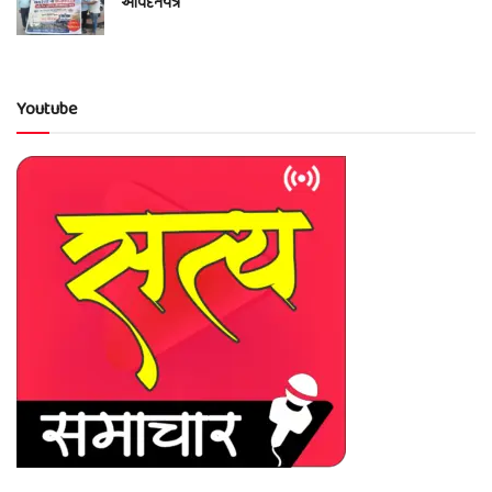
આવેદનપત્ર
Youtube