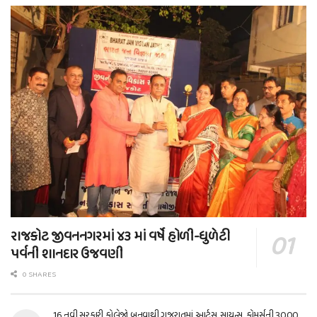
રાજકોટ જીવનનગરમાં ૪૩ માં વર્ષે હોળી-ધુળેટી
પર્વની શાનદાર ઉજવણી
0 SHARES
16 નવી સરકારી કોલેજો બનવાથી ગુજરાતમાં આર્ટ્સ, સાયન્સ, કોમર્સની 3000