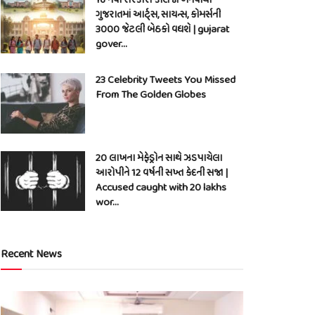
ગુજરાતમાં આર્ટ્સ, સાયન્સ, કોમર્સની
3000 જેટલી બેઠકો વધશે | gujarat
gover…
23 Celebrity Tweets You Missed
From The Golden Globes
20 લાખના મેફેડ્રોન સાથે ઝડપાયેલા
આરોપીને 12 વર્ષની સખ્ત કેદની સજા |
Accused caught with 20 lakhs
wor…
Recent News