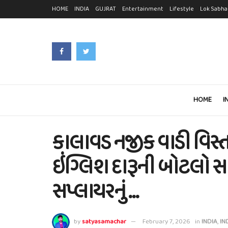
HOME
INDIA
GUJRAT
Entertainment
Lifestyle
Lok Sabha
HOME
I
કાલાવડ નજીક વાડી વિસ્ત
ઇંગ્લિશ દારૂની બોટલો સ
સપ્લાયરનું …
by
satyasamachar
February 7, 2026
in
INDIA
,
IN