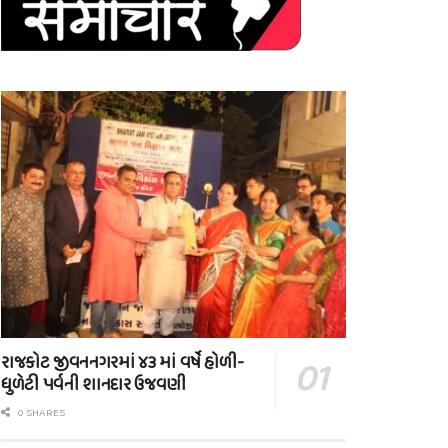
રાજકોટ જીવનનગરમાં ૪૩ માં વર્ષે હોળી-
ધુળેટી પર્વની શાનદાર ઉજવણી
0 SHARES