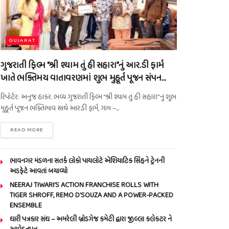
GUJARAT
ગુજરાતી ફિલ્મ “શ્રી શ્યામ તું હી સહારા”નું આર.ડી ફાર્મ
ખાતે ભક્તિમય વાતાવરણમાં શુભ મુહૂર્ત પૂજન સંપન…
રિપોર્ટર: અનુજ ઠાકર. ભવ્ય ગુજરાતી ફિલ્મ “શ્રી શ્યામ તું હી સહારા”નું શુભ
મુહૂર્ત પૂજન ભક્તિભાવ સાથે આર.ડી ફાર્મ, ગામ –...
READ MORE
ભાવનગર મંડળના સતર્ક લોકો પાયલોટે એશિયાટિક સિંહને ટ્રેનની
અડફેટે આવતાં બચાવ્યો
NEERAJ TIWARI’S ACTION FRANCHISE ROLLS WITH
TIGER SHROFF, REMO D’SOUZA AND A POWER-PACKED
ENSEMBLE
ધારી પત્રકાર સંઘ – અમરેલી બ્રોડગેજ કમેટી દ્વારા જીલ્લા કલેકટર ને