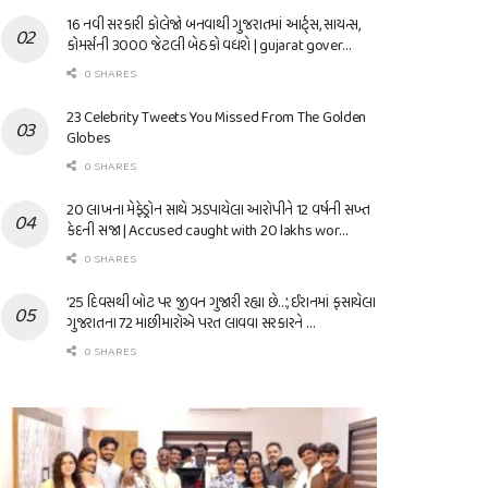
16 નવી સરકારી કોલેજો બનવાથી ગુજરાતમાં આર્ટ્સ, સાયન્સ,
કોમર્સની 3000 જેટલી બેઠકો વધશે | gujarat gover…
0 SHARES
23 Celebrity Tweets You Missed From The Golden
Globes
0 SHARES
20 લાખના મેફેડ્રોન સાથે ઝડપાયેલા આરોપીને 12 વર્ષની સખ્ત
કેદની સજા | Accused caught with 20 lakhs wor…
0 SHARES
’25 દિવસથી બોટ પર જીવન ગુજારી રહ્યા છે…’, ઈરાનમાં ફસાયેલા
ગુજરાતના 72 માછીમારોએ પરત લાવવા સરકારને …
0 SHARES