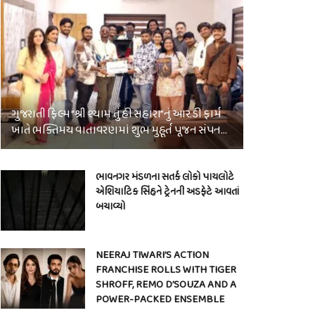
ગુજરાતી ફિલ્મ “શ્રી શ્યામ તું હી સહારા”નું આર.ડી ફાર્મ
ખાતે ભક્તિમય વાતાવરણમાં શુભ મુહૂર્ત પૂજન સંપન…
ભાવનગર મંડળના સતર્ક લોકો પાયલોટે
એશિયાટિક સિંહને ટ્રેનની અડફેટે આવતાં
બચાવ્યો
NEERAJ TIWARI’S ACTION
FRANCHISE ROLLS WITH TIGER
SHROFF, REMO D’SOUZA AND A
POWER-PACKED ENSEMBLE