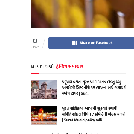
0
Share on Facebook
VIEWS
આ પણ વાંચો
ટ્રેન્ડિંગ સમાચાર
પ્રદૂષણ વધતા સુરત પાલિકા તંત્ર દોડતું થયું,
અમરોલી બ્રિજ નીચે 35 લાખના ખર્ચે લગાવશે
સ્મોગ ટાવર | Sur…
સુરત પાલિકામાં આગામી શુક્રવારે સ્થાયી
સમિતિ સહિત વિવિધ 7 કમિટિની બેઠક મળશે
| Surat Municipality will…