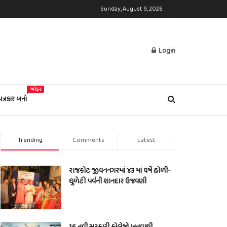
Sunday, August 9, 2026
Login
ઓફર
પત્રકાર બનો
Trending
Comments
Latest
રાજકોટ જીવનનગરમાં ૪૩ માં વર્ષે હોળી-
ધુળેટી પર્વની શાનદાર ઉજવણી
16 નવી સરકારી કોલેજો બનવાથી