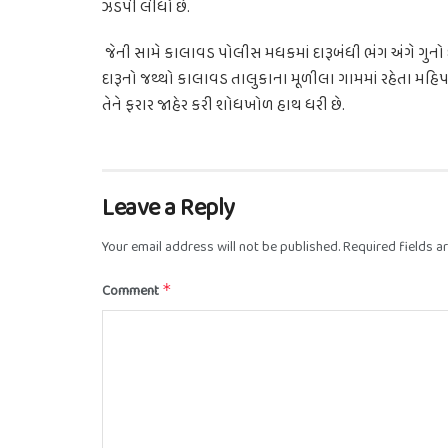
ઝડપી લીધો છે.
જેની સામે કાલાવડ પોલીસ મધકમાં દારૂબંધી ભંગ અંગે ગુન
દારૂનો જથ્થો કાલાવડ તાલુકાના મૂળીલા ગામમાં રહેતા મહિપાલ
તેને ફરાર જાહેર કરી શોધખોળ હાથ ધરી છે.
Leave a Reply
Your email address will not be published.
Required fields 
Comment
*