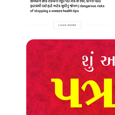
સાવધાન! છીંક રોકવાની ભૂલ પડી શકે છે ભારે, કાનના પડદા
ફાટવાથી લઈ હાર્ટ અટેક સુધીનું જોખમ | dangerous risks
of stopping a sneeze health tips
LOAD MORE