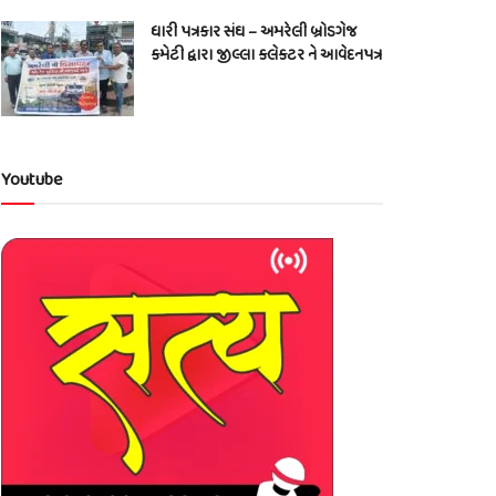
ધારી પત્રકાર સંઘ – અમરેલી બ્રોડગેજ
કમેટી દ્વારા જીલ્લા કલેકટર ને આવેદનપત્ર
Youtube