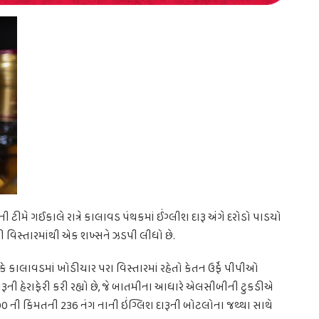
 ટીમે ગઈકાલે રાત્રે કાલાવડ પંથકમાં ઈંગ્લીશ દારૂ અંગે દરોડો પાડયો
ડી વિસ્તારમાંથી એક શખ્સને ઝડપી લીધો છે.
ે કાલાવડમાં ખોડીયાર પરા વિસ્તારમાં રહેતો કેતન ઉર્ફે પીપીઓ
રૂની હેરાફેરી કરી રહ્યો છે, જે બાતમીના આધારે એલસીબીની ટુકડીએ
500 ની કિંમતની 236 નંગ નાની ઇંગ્લિશ દારૂની બોટલોના જથ્થા સાથે