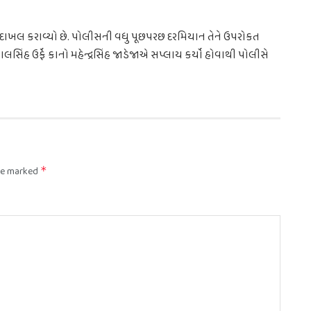
ો દાખલ કરાવ્યો છે. પોલીસની વધુ પૂછપરછ દરમિયાન તેને ઉપરોકત
સિંહ ઉર્ફે કાનો મહેન્દ્રસિંહ જાડેજાએ સપ્લાય કર્યો હોવાથી પોલીસે
are marked
*