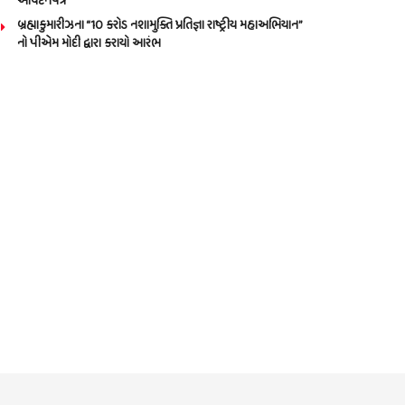
આવેદનપત્ર
બ્રહ્માકુમારીઝના “10 કરોડ નશામુક્તિ પ્રતિજ્ઞા રાષ્ટ્રીય મહાઅભિયાન”
નો પીએમ મોદી દ્વારા કરાયો આરંભ