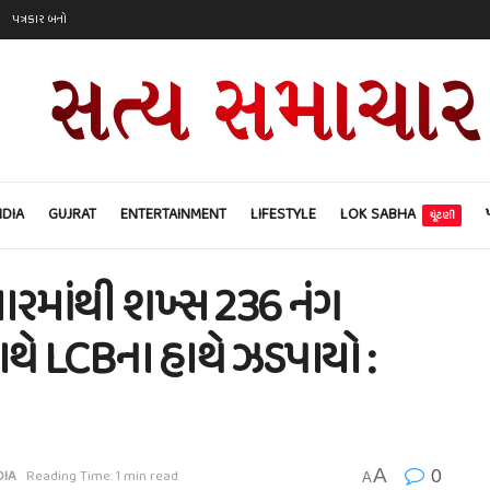
પત્રકાર બનો
NDIA
GUJRAT
ENTERTAINMENT
LIFESTYLE
LOK SABHA
ચૂંટણી
ારમાંથી શખ્સ 236 નંગ
ાથે LCBના હાથે ઝડપાયો :
0
A
DIA
Reading Time: 1 min read
A