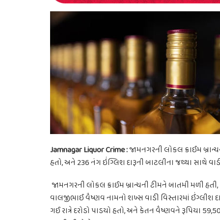
Jamnagar Liquor Crime :
જામનગરની લોકલ ક્રાઈમ બ્રાન્ચની
હતો, અને 236 નંગ ઇંગ્લિશ દારૂની બાટલીના જથ્થા સાથે વા
જામનગરની લોકલ ક્રાઈમ બ્રાન્ચની ટીમને બાતમી મળી હતી, ક
વાલજીભાઈ વૈષ્ણવ નામનો શખ્સ વાડી વિસ્તારમાં ઈંગ્લીશ દા
ગઈ રાત્રે દરોડો પાડયો હતો, અને કેતન વૈષ્ણવને રૂપિયા 59,