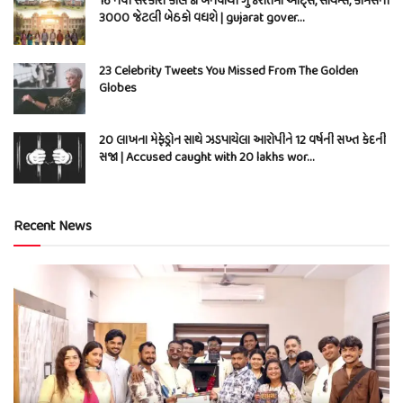
16 નવી સરકારી કોલેજો બનવાથી ગુજરાતમાં આર્ટ્સ, સાયન્સ, કોમર્સની
3000 જેટલી બેઠકો વધશે | gujarat gover…
23 Celebrity Tweets You Missed From The Golden
Globes
20 લાખના મેફેડ્રોન સાથે ઝડપાયેલા આરોપીને 12 વર્ષની સખ્ત કેદની
સજા | Accused caught with 20 lakhs wor…
Recent News