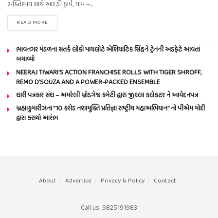
ભક્તિભાવ સાથે આર.ડી ફાર્મ, ગામ –...
READ MORE
ભાવનગર મંડળના સતર્ક લોકો પાયલોટે એશિયાટિક સિંહને ટ્રેનની અડફેટે આવતાં
બચાવ્યો
NEERAJ TIWARI’S ACTION FRANCHISE ROLLS WITH TIGER SHROFF,
REMO D’SOUZA AND A POWER-PACKED ENSEMBLE
ધારી પત્રકાર સંઘ – અમરેલી બ્રોડગેજ કમેટી દ્વારા જીલ્લા કલેકટર ને આવેદનપત્ર
બ્રહ્માકુમારીઝના “10 કરોડ નશામુક્તિ પ્રતિજ્ઞા રાષ્ટ્રીય મહાઅભિયાન” નો પીએમ મોદી
દ્વારા કરાયો આરંભ
About
Advertise
Privacy & Policy
Contact
Call us: 9825191983