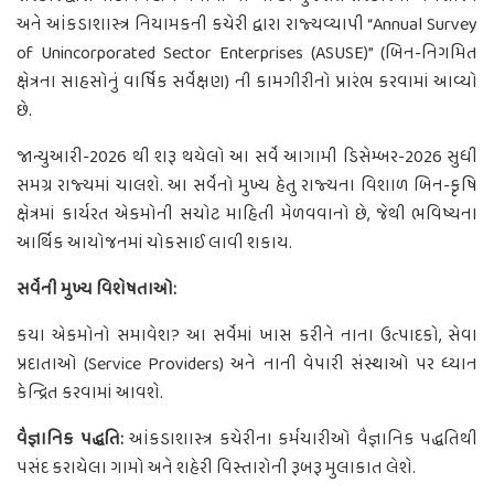
અને આંકડાશાસ્ત્ર નિયામકની કચેરી દ્વારા રાજ્યવ્યાપી “Annual Survey
of Unincorporated Sector Enterprises (ASUSE)” (બિન-નિગમિત
ક્ષેત્રના સાહસોનું વાર્ષિક સર્વેક્ષણ) ની કામગીરીનો પ્રારંભ કરવામાં આવ્યો
છે.
જાન્યુઆરી-2026 થી શરૂ થયેલો આ સર્વે આગામી ડિસેમ્બર-2026 સુધી
સમગ્ર રાજ્યમાં ચાલશે. આ સર્વેનો મુખ્ય હેતુ રાજ્યના વિશાળ બિન-કૃષિ
ક્ષેત્રમાં કાર્યરત એકમોની સચોટ માહિતી મેળવવાનો છે, જેથી ભવિષ્યના
આર્થિક આયોજનમાં ચોકસાઈ લાવી શકાય.
સર્વેની મુખ્ય વિશેષતાઓ:
કયા એકમોનો સમાવેશ? આ સર્વેમાં ખાસ કરીને નાના ઉત્પાદકો, સેવા
પ્રદાતાઓ (Service Providers) અને નાની વેપારી સંસ્થાઓ પર ધ્યાન
કેન્દ્રિત કરવામાં આવશે.
વૈજ્ઞાનિક પદ્ધતિ:
આંકડાશાસ્ત્ર કચેરીના કર્મચારીઓ વૈજ્ઞાનિક પદ્ધતિથી
પસંદ કરાયેલા ગામો અને શહેરી વિસ્તારોની રૂબરૂ મુલાકાત લેશે.