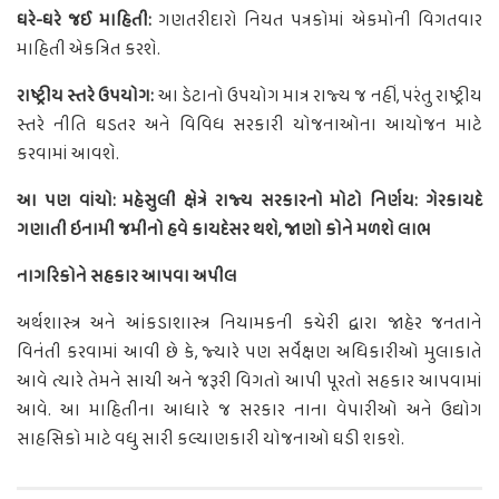
ઘરે-ઘરે જઈ માહિતી:
ગણતરીદારો નિયત પત્રકોમાં એકમોની વિગતવાર
માહિતી એકત્રિત કરશે.
રાષ્ટ્રીય સ્તરે ઉપયોગ:
આ ડેટાનો ઉપયોગ માત્ર રાજ્ય જ નહીં, પરંતુ રાષ્ટ્રીય
સ્તરે નીતિ ઘડતર અને વિવિધ સરકારી યોજનાઓના આયોજન માટે
કરવામાં આવશે.
આ પણ વાંચો: મહેસુલી ક્ષેત્રે રાજ્ય સરકારનો મોટો નિર્ણય: ગેરકાયદે
ગણાતી ઇનામી જમીનો હવે કાયદેસર થશે, જાણો કોને મળશે લાભ
નાગરિકોને સહકાર આપવા અપીલ
અર્થશાસ્ત્ર અને આંકડાશાસ્ત્ર નિયામકની કચેરી દ્વારા જાહેર જનતાને
વિનંતી કરવામાં આવી છે કે, જ્યારે પણ સર્વેક્ષણ અધિકારીઓ મુલાકાતે
આવે ત્યારે તેમને સાચી અને જરૂરી વિગતો આપી પૂરતો સહકાર આપવામાં
આવે. આ માહિતીના આધારે જ સરકાર નાના વેપારીઓ અને ઉદ્યોગ
સાહસિકો માટે વધુ સારી કલ્યાણકારી યોજનાઓ ઘડી શકશે.