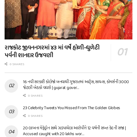
રાજકોટ જીવનનગરમાં ૪૩ માં વર્ષે હોળી-ધુળેટી
પર્વની શાનદાર ઉજવણી
0 SHARES
16 નવી સરકારી કોલેજો બનવાથી ગુજરાતમાં આર્ટ્સ, સાયન્સ, કોમર્સની 3000
જેટલી બેઠકો વધશે | gujarat gover…
0 SHARES
23 Celebrity Tweets You Missed From The Golden Globes
0 SHARES
20 લાખના મેફેડ્રોન સાથે ઝડપાયેલા આરોપીને 12 વર્ષની સખ્ત કેદની સજા |
Accused caught with 20 lakhs wor…