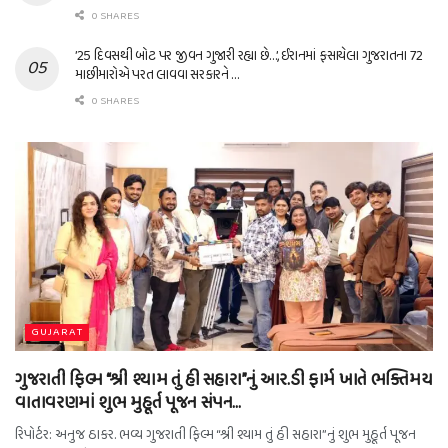
0 SHARES
’25 દિવસથી બોટ પર જીવન ગુજારી રહ્યા છે…’, ઈરાનમાં ફસાયેલા ગુજરાતના 72
માછીમારોએ પરત લાવવા સરકારને …
0 SHARES
GUJARAT
ગુજરાતી ફિલ્મ “શ્રી શ્યામ તું હી સહારા”નું આર.ડી ફાર્મ ખાતે ભક્તિમય
વાતાવરણમાં શુભ મુહૂર્ત પૂજન સંપન…
રિપોર્ટર: અનુજ ઠાકર. ભવ્ય ગુજરાતી ફિલ્મ “શ્રી શ્યામ તું હી સહારા”નું શુભ મુહૂર્ત પૂજન