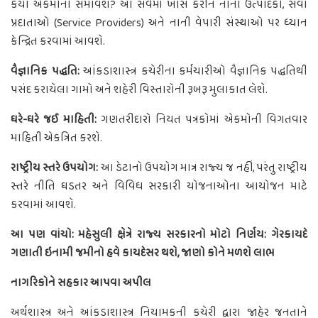
કયા એકમોનો સમાવેશ? આ સર્વેમાં ખાસ કરીને નાના ઉત્પાદકો, સેવા
પ્રદાતાઓ (Service Providers) અને નાની વેપારી સંસ્થાઓ પર ધ્યાન
કેન્દ્રિત કરવામાં આવશે.
વૈજ્ઞાનિક પદ્ધતિ:
આંકડાશાસ્ત્ર કચેરીના કર્મચારીઓ વૈજ્ઞાનિક પદ્ધતિથી
પસંદ કરાયેલા ગામો અને શહેરી વિસ્તારોની રૂબરૂ મુલાકાત લેશે.
ઘરે-ઘરે જઈ માહિતી:
ગણતરીદારો નિયત પત્રકોમાં એકમોની વિગતવાર
માહિતી એકત્રિત કરશે.
રાષ્ટ્રીય સ્તરે ઉપયોગ:
આ ડેટાનો ઉપયોગ માત્ર રાજ્ય જ નહીં, પરંતુ રાષ્ટ્રીય
સ્તરે નીતિ ઘડતર અને વિવિધ સરકારી યોજનાઓના આયોજન માટે
કરવામાં આવશે.
આ પણ વાંચો: મહેસુલી ક્ષેત્રે રાજ્ય સરકારનો મોટો નિર્ણય: ગેરકાયદે
ગણાતી ઇનામી જમીનો હવે કાયદેસર થશે, જાણો કોને મળશે લાભ
નાગરિકોને સહકાર આપવા અપીલ
અર્થશાસ્ત્ર અને આંકડાશાસ્ત્ર નિયામકની કચેરી દ્વારા જાહેર જનતાને