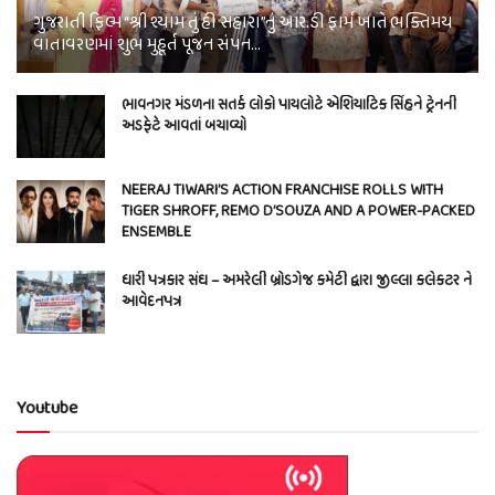
ગુજરાતી ફિલ્મ “શ્રી શ્યામ તું હી સહારા”નું આર.ડી ફાર્મ ખાતે ભક્તિમય
વાતાવરણમાં શુભ મુહૂર્ત પૂજન સંપન…
ભાવનગર મંડળના સતર્ક લોકો પાયલોટે એશિયાટિક સિંહને ટ્રેનની
અડફેટે આવતાં બચાવ્યો
NEERAJ TIWARI’S ACTION FRANCHISE ROLLS WITH
TIGER SHROFF, REMO D’SOUZA AND A POWER-PACKED
ENSEMBLE
ધારી પત્રકાર સંઘ – અમરેલી બ્રોડગેજ કમેટી દ્વારા જીલ્લા કલેકટર ને
આવેદનપત્ર
Youtube