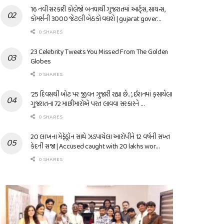
16 નવી સરકારી કોલેજો બનવાથી ગુજરાતમાં આર્ટ્સ, સાયન્સ,
કોમર્સની 3000 જેટલી બેઠકો વધશે | gujarat gover…
0 SHARES
23 Celebrity Tweets You Missed From The Golden
Globes
0 SHARES
’25 દિવસથી બોટ પર જીવન ગુજારી રહ્યા છે…’, ઈરાનમાં ફસાયેલા
ગુજરાતના 72 માછીમારોએ પરત લાવવા સરકારને …
0 SHARES
20 લાખના મેફેડ્રોન સાથે ઝડપાયેલા આરોપીને 12 વર્ષની સખ્ત
કેદની સજા | Accused caught with 20 lakhs wor…
0 SHARES