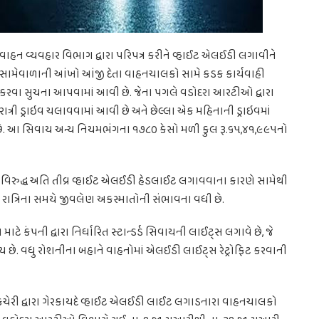
વાહન વ્યવહાર વિભાગ દ્વારા પરિપત્ર કરીને વ્હાઈટ એલઈડી લગાવીને
સામેવાળાની આંખો આંજી દેતા વાહનચાલકો સામે કડક કાર્યવાહી
કરવા સુચના આપવામાં આવી છે. જેના પગલે વડોદરા આરટીઓ દ્વારા
રાત્રી ડ્રાઇવ ચલાવવામાં આવી છે અને છેલ્લા એક મહિનાની ડ્રાઇવમાં
છે. આ સિવાય અન્ય નિયમભંગના ૧૭૮૦ કેસો મળી કુલ રૂ.૬૫,૪૧,૯૯૫નો
વિરુદ્ધ અતિ તીવ્ર વ્હાઈટ એલઈડી હેડલાઈટ લગાવવાના કારણે સામેથી
ાત્રિના સમયે જીવલેણ અકસ્માતોની સંભાવના વધી છે.
કંપની દ્વારા નિર્ધારિત સ્ટાન્ડર્ડ સિવાયની લાઈટ્સ લગાવે છે, જે
ે. વધુ રોશનીના બહાને વાહનોમાં એલઈડી લાઈટ્સ રેટ્રોફિટ કરવાની
ચેરી દ્વારા ગેરકાયદે વ્હાઈટ એલઈડી લાઈટ લગાડનારા વાહનચાલકો