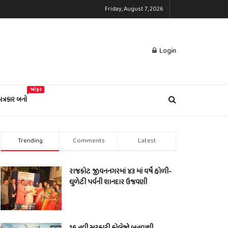
Friday, August 7, 2026
Login
ઓફર
પત્રકાર બનો
Trending
Comments
Latest
રાજકોટ જીવનનગરમાં ૪૩ માં વર્ષે હોળી-
ધુળેટી પર્વની શાનદાર ઉજવણી
16 નવી સરકારી કોલેજો બનવાથી