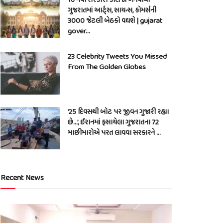
ગુજરાતમાં આર્ટ્સ, સાયન્સ, કોમર્સની
3000 જેટલી બેઠકો વધશે | gujarat
gover…
23 Celebrity Tweets You Missed
From The Golden Globes
’25 દિવસથી બોટ પર જીવન ગુજારી રહ્યા
છે…’, ઈરાનમાં ફસાયેલા ગુજરાતના 72
માછીમારોએ પરત લાવવા સરકારને …
Recent News