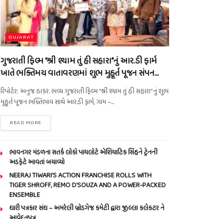
GUJARAT
ગુજરાતી ફિલ્મ “શ્રી શ્યામ તું હી સહારા”નું આર.ડી ફાર્મ
ખાતે ભક્તિમય વાતાવરણમાં શુભ મુહૂર્ત પૂજન સંપન…
રિપોર્ટર: અનુજ ઠાકર. ભવ્ય ગુજરાતી ફિલ્મ “શ્રી શ્યામ તું હી સહારા”નું શુભ
મુહૂર્ત પૂજન ભક્તિભાવ સાથે આર.ડી ફાર્મ, ગામ –...
READ MORE
ભાવનગર મંડળના સતર્ક લોકો પાયલોટે એશિયાટિક સિંહને ટ્રેનની
અડફેટે આવતાં બચાવ્યો
NEERAJ TIWARI’S ACTION FRANCHISE ROLLS WITH
TIGER SHROFF, REMO D’SOUZA AND A POWER-PACKED
ENSEMBLE
ધારી પત્રકાર સંઘ – અમરેલી બ્રોડગેજ કમેટી દ્વારા જીલ્લા કલેકટર ને
આવેદનપત્ર