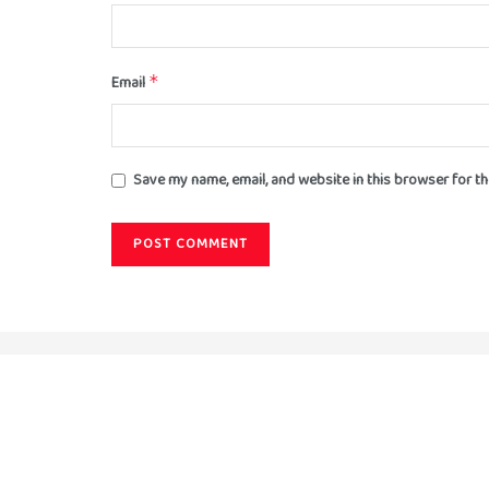
Email
*
Save my name, email, and website in this browser for t
About
Advertise
Privacy & Policy
Contact
© 2024 Satya Samachar