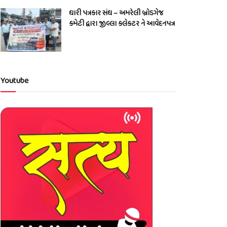
ધારી પત્રકાર સંઘ – અમરેલી બ્રોડગેજ
કમેટી દ્વારા જીલ્લા કલેકટર ને આવેદનપત્ર
Youtube