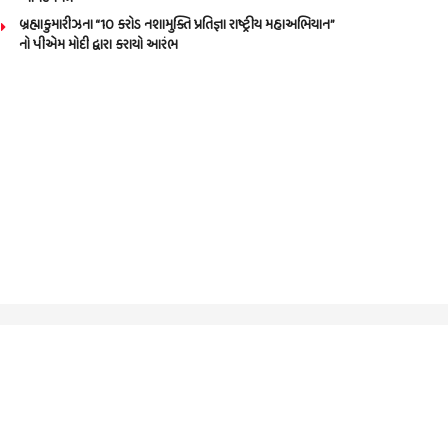
બ્રહ્માકુમારીઝના “10 કરોડ નશામુક્તિ પ્રતિજ્ઞા રાષ્ટ્રીય મહાઅભિયાન”
નો પીએમ મોદી દ્વારા કરાયો આરંભ
Call us: 9825191983