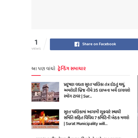
1
Share on Facebook
VIEWS
આ પણ વાંચો
ટ્રેન્ડિંગ સમાચાર
પ્રદૂષણ વધતા સુરત પાલિકા તંત્ર દોડતું થયું,
અમરોલી બ્રિજ નીચે 35 લાખના ખર્ચે લગાવશે
સ્મોગ ટાવર | Sur…
સુરત પાલિકામાં આગામી શુક્રવારે સ્થાયી
સમિતિ સહિત વિવિધ 7 કમિટિની બેઠક મળશે
| Surat Municipality will…