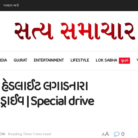
પત્રકાર બનો
NDIA
GUJRAT
ENTERTAINMENT
LIFESTYLE
LOK SABHA
ચૂંટણી
ી હેડલાઈટ લગાડનારા
્રાઈવ | Special drive
0
A
DIA
Reading Time: 1 min read
A