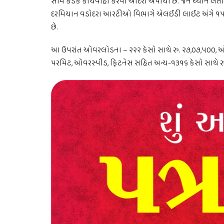
સામે કડક કાર્યવાહી કરવા આદેશ અપાયા છે. જેને ધ્યાને લ
દરમિયાન વડોદરા આરટીઓ વિભાગે એલઈડી લાઈટ અંગે ૧૫૯ 
છે.
આ ઉપરાંત ઓવરલોડના – ૨૨૨ કેસો સાથે રુ. ૨૭,૦૭,૫૦૦, 
પરમિટ, ઓવરસ્પીડ, ફિટનેસ સહિત અન્ય-૧૩૧૬ કેસો સાથે રુ