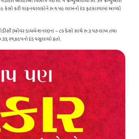
ેતા વડોદરા આરટીઓ વિભાગે ગઈ તા. ૧ જાન્યુઆરીથી તા. ૩૧ જાન્યુઆરી
કેસો કરી વાહનચાલકોને રુ.૧.૫૯ લાખનો દંડ ફટકારવામાં આવ્યો
ઓડીસી (ઓવર ડાયમેન્શનલ)ના – ૮૬ કેસો સાથે રુ.૩.૫૭ લાખ તથા
.૩૩, ૨૧,૪૯૫નો દંડ વસૂલાયો હતો.