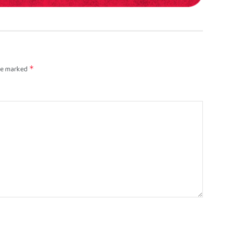
are marked
*