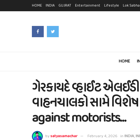
HOME
INDIA
GUJRAT
Entertainment
Lifestyle
Lok Sabha
HOME
I
ગેરકાયદે વ્હાઈટ એલઈડ
વાહનચાલકો સામે વિશેષ ડ
against motorists…
by
satyasamachar
February 4, 2026
in
INDIA
,
IN