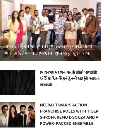
ગુજરાતી ફિલ્મ “શ્રી શ્યામ તું હી સહારા”નું આર.ડી ફાર્મ
ખાતે ભક્તિમય વાતાવરણમાં શુભ મુહૂર્ત પૂજન સંપન…
ભાવનગર મંડળના સતર્ક લોકો પાયલોટે
એશિયાટિક સિંહને ટ્રેનની અડફેટે આવતાં
બચાવ્યો
NEERAJ TIWARI’S ACTION
FRANCHISE ROLLS WITH TIGER
SHROFF, REMO D’SOUZA AND A
POWER-PACKED ENSEMBLE