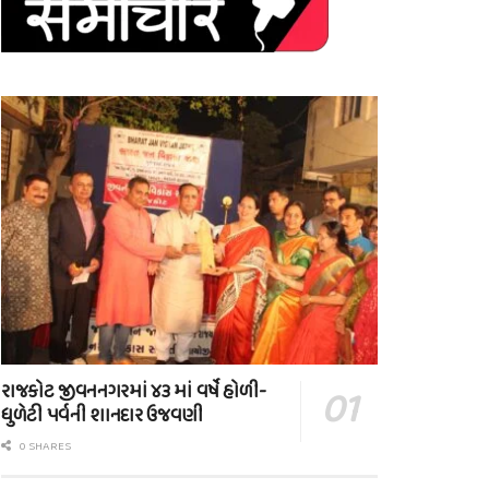
રાજકોટ જીવનનગરમાં ૪૩ માં વર્ષે હોળી-
ધુળેટી પર્વની શાનદાર ઉજવણી
0 SHARES