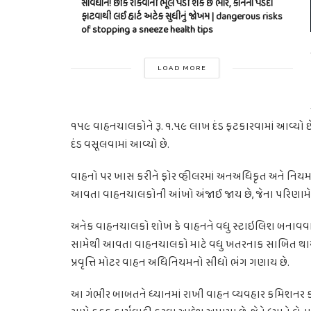
સાવધાન! છીંક રોકવાની ભૂલ પડી શકે છે ભારે, કાનના પડદા
ફાટવાથી લઈ હાર્ટ અટેક સુધીનું જોખમ | dangerous risks
of stopping a sneeze health tips
LOAD MORE
૧૫૯ વાહનચાલકોને રૂ. ૧.૫૯ લાખ દંડ ફટકારવામાં આવ્યો 
દંડ વસૂલવામાં આવ્યો છે.
વાહનો પર ખાસ કરીને ફોર વ્હીલરમાં અનઅધિકૃત અને નિયમ
આવતા વાહનચાલકોની આંખો અંજાઈ જાય છે, જેના પરિણામે ર
અનેક વાહનચાલકો શોખ કે વાહનને વધુ સ્ટાઇલિશ બનાવવા માટે 
સામેથી આવતા વાહનચાલકો માટે વધુ ખતરનાક સાબિત થાય છ
પ્રવૃત્તિ મોટર વાહન અધિનિયમનો સીધો ભંગ ગણાય છે.
આ ગંભીર બાબતને ધ્યાનમાં રાખી વાહન વ્યવહાર કમિશનર ક