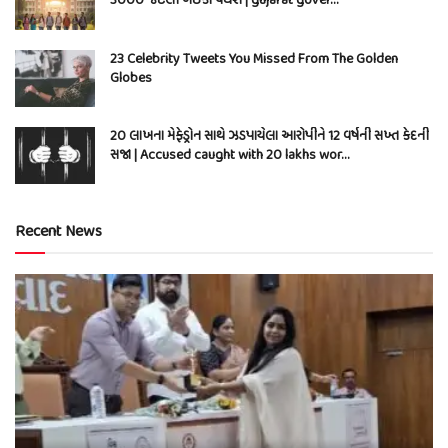
3000 જેટલી બેઠકો વધશે | gujarat gover…
23 Celebrity Tweets You Missed From The Golden
Globes
20 લાખના મેફેડ્રોન સાથે ઝડપાયેલા આરોપીને 12 વર્ષની સખ્ત કેદની
સજા | Accused caught with 20 lakhs wor…
Recent News