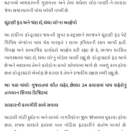
ઘટનાએ બાંધકામની ગુણવત્તા અને તેમાં થયેલા લોટ-પાણી-ને-લાકડા
જેવા ભ્રષ્ટાચારની પોલ ખોલી નાખી છે.
ચૂંટણી ફંડ અને ‘ચંદા દો, ધંધા લો’ના આક્ષેપો
આ ટાંકીના કોન્ટ્રાક્ટર જયન્તી સુપર કન્સ્ટ્રક્શને ભાજપને ચૂંટણી ફંડ પેટે
વિવિધ બેન્કોના પાંચ ચેક મારફતે 1 લાખ રૂપિયાની રકમ આપી હતી.
વિપક્ષ અને સામાજિક કાર્યકરો આક્ષેપ કરી રહ્યા છે કે, ભાજપ શાસિત
વ્યવસ્થામાં ‘ચંદા દો, ધંધા લો’નું મોડેલ ચાલી રહ્યું છે. કોન્ટ્રાક્ટરો ફંડ આપે
છે અને બદલામાં તેમને કરોડોના કામો સોંપવામાં આવે છે. નબળું કામ હોવા
છતાં કોન્ટ્રાક્ટરો બેખોફ છે કારણ કે તેમને રાજકીય રક્ષણ મળી રહ્યું છે
.
આ પણ વાંચો: ગુજરાતમાં શીત લહેર, છેલ્લા 24 કલાકમાં પાંચ શહેરોનું
તાપમાન સિંગલ ડિજિટમાં
સરકારની કામગીરી સામે સવાલ
આટલી મોટી દુર્ઘટના અને લાખો નાગરિકોના જીવ જોખમમાં મૂકાયા હોવા
છતાં, રાજ્ય સરકારે હાલમાં માત્ર નોટિસ ફટકારીને સંતોષ માન્યો છે.