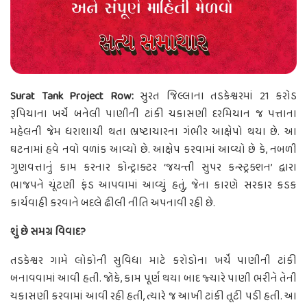
Surat Tank Project Row:
સુરત જિલ્લાના તડકેશ્વરમાં 21 કરોડ
રૂપિયાના ખર્ચે બનેલી પાણીની ટાંકી ચકાસણી દરમિયાન જ પત્તાના
મહેલની જેમ ધરાશાયી થતા ભ્રષ્ટાચારના ગંભીર આક્ષેપો થયા છે. આ
ઘટનામાં હવે નવો વળાંક આવ્યો છે. આક્ષેપ કરવામાં આવ્યો છે કે, નબળી
ગુણવત્તાનું કામ કરનાર કોન્ટ્રાક્ટર ‘જયન્તી સુપર કન્સ્ટ્રક્શન’ દ્વારા
ભાજપને ચૂંટણી ફંડ આપવામાં આવ્યું હતું, જેના કારણે સરકાર કડક
કાર્યવાહી કરવાને બદલે ઢીલી નીતિ અપનાવી રહી છે.
શું છે સમગ્ર વિવાદ?
તડકેશ્વર ગામે લોકોની સુવિધા માટે કરોડોના ખર્ચે પાણીની ટાંકી
બનાવવામાં આવી હતી. જોકે, કામ પૂર્ણ થયા બાદ જ્યારે પાણી ભરીને તેની
ચકાસણી કરવામાં આવી રહી હતી, ત્યારે જ આખી ટાંકી તૂટી પડી હતી. આ