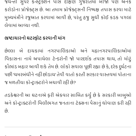
જયન્તી સુપર કન્સ્ટ્રક્શન પાસે દક્ષિણ ગુજરાતમાં બીજા પણ અનેક
કરોડોના પ્રોજેક્ટ્સ છે. આ તમામ પ્રોજેક્ટ્સની નિષ્પક્ષ તપાસ કરવા માટે
મુખ્યમંત્રીને રજૂઆત કરવામાં આવી છે, પરંતુ હજુ સુધી કોઈ કડક પગલાં
લેવામાં આવ્યા નથી.
ભ્રષ્ટાચારનો ઘટસ્ફોટ કરવાની માંગ
છેલ્લા બે દાયકામાં નગરપાલિકાઓ અને મહાનગરપાલિકાઓમાં
વિકાસના નામે અપાયેલા ટેન્ડરોની જો પારદર્શક તપાસ થાય, તો મોટું
કૌભાંડ બહાર આવી શકે તેમ છે. લોકો સવાલ પૂછી રહ્યા છે કે, દરેક દુર્ઘટના
પછી ‘ચમરબંધીને નહીં છોડાય’ તેવી વાતો કરતી સરકાર વાસ્તવમાં પોતાના
જ મળતીયા કોન્ટ્રાક્ટરોને બચાવી રહી છે?
તડકેશ્વરની આ ઘટનાએ ફરી એકવાર સાબિત કર્યું છે કે સરકારી બાબુઓ
અને કોન્ટ્રાક્ટરોની મિલીભગત જનતાના ટેક્સના પૈસાનું ધોવાણ કરી રહી
છે.