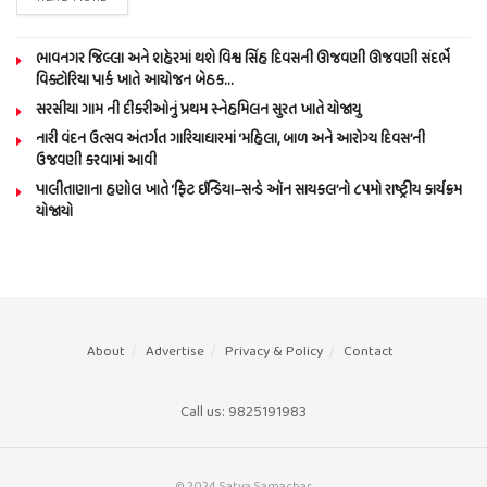
ભાવનગર જિલ્લા અને શહેરમાં થશે વિશ્વ સિંહ દિવસની ઊજવણી ઊજવણી સંદર્ભે
વિક્ટોરિયા પાર્ક ખાતે આયોજન બેઠક…
સરસીયા ગામ ની દીકરીઓનું પ્રથમ સ્નેહમિલન સુરત ખાતે યોજાયુ
નારી વંદન ઉત્સવ અંતર્ગત ગારિયાધારમાં ‘મહિલા, બાળ અને આરોગ્ય દિવસ’ની
ઉજવણી કરવામાં આવી
પાલીતાણાના હણોલ ખાતે ‘ફિટ ઈન્ડિયા–સન્ડે ઑન સાયકલ’નો ૮૫મો રાષ્ટ્રીય કાર્યક્રમ
યોજાયો
About
Advertise
Privacy & Policy
Contact
Call us: 9825191983