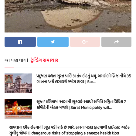
આ પણ વાંચો
ટ્રેન્ડિંગ સમાચાર
પ્રદૂષણ વધતા સુરત પાલિકા તંત્ર દોડતું થયું, અમરોલી બ્રિજ નીચે 35
લાખના ખર્ચે લગાવશે સ્મોગ ટાવર | Sur…
સુરત પાલિકામાં આગામી શુક્રવારે સ્થાયી સમિતિ સહિત વિવિધ 7
કમિટિની બેઠક મળશે | Surat Municipality will…
સાવધાન! છીંક રોકવાની ભૂલ પડી શકે છે ભારે, કાનના પડદા ફાટવાથી લઈ હાર્ટ અટેક
સુધીનું જોખમ | dangerous risks of stopping a sneeze health tips