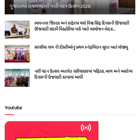
ગુજરાતમાં રાજ્યવ્યાપી નારી વંદન ઉત્સવ 2026
ભાવનગર જિલ્લા અને શહેરમાં થશે વિશ્વ સિંહ દિવસની ઊજવણી
ઊજવણી સંદર્ભે વિક્ટોરિયા પાર્ક ખાતે આયોજન બેઠક…
સરસીયા ગામ ની દીકરીઓનું પ્રથમ સ્નેહમિલન સુરત ખાતે યોજાયુ
નારી વંદન ઉત્સવ અંતર્ગત ગારિયાધારમાં ‘મહિલા, બાળ અને આરોગ્ય
દિવસ’ની ઉજવણી કરવામાં આવી
Youtube