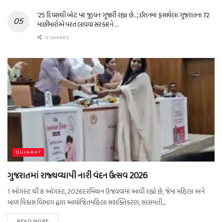
’25 દિવસથી બોટ પર જીવન ગુજારી રહ્યા છે…’, ઈરાનમાં ફસાયેલા ગુજરાતના 72
માછીમારોએ પરત લાવવા સરકારને …
0 SHARES
GUJARAT
ગુજરાતમાં રાજ્યવ્યાપી નારી વંદન ઉત્સવ 2026
1 ઓગસ્ટ થી 8 ઓગસ્ટ, 2026દરમિયાન ઉજવવામાં આવી રહ્યો છે, જેમાં મહિલા અને
બાળ વિકાસ વિભાગ દ્વારા આયોજિતમહિલા સશક્તિકરણ, સલામતી,...
READ MORE