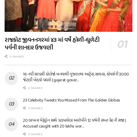
રાજકોટ જીવનનગરમાં ૪૩ માં વર્ષે હોળી-ધુળેટી
પર્વની શાનદાર ઉજવણી
0 SHARES
16 નવી સરકારી કોલેજો બનવાથી ગુજરાતમાં આર્ટ્સ, સાયન્સ, કોમર્સની 3000
જેટલી બેઠકો વધશે | gujarat gover…
0 SHARES
23 Celebrity Tweets You Missed From The Golden Globes
0 SHARES
20 લાખના મેફેડ્રોન સાથે ઝડપાયેલા આરોપીને 12 વર્ષની સખ્ત કેદની સજા |
Accused caught with 20 lakhs wor…
0 SHARES