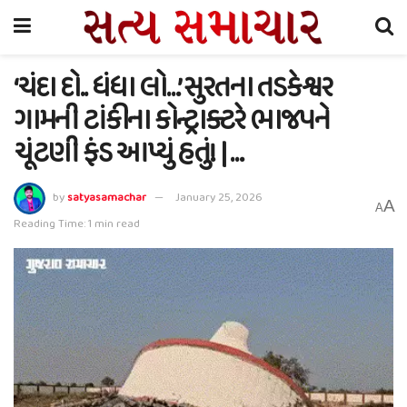
‘ચંદા દો.. ધંધા લો…’ સુરતના તડકેશ્વર
ગામની ટાંકીના કોન્ટ્રાક્ટરે ભાજપને
ચૂંટણી ફંડ આપ્યું હતું! | …
by
satyasamachar
January 25, 2026
A
A
Reading Time: 1 min read