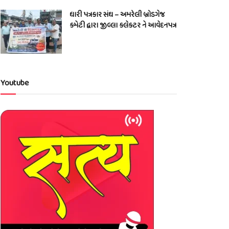
ધારી પત્રકાર સંઘ – અમરેલી બ્રોડગેજ
કમેટી દ્વારા જીલ્લા કલેકટર ને આવેદનપત્ર
Youtube