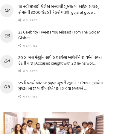
16 નવી સરકારી કોલેજો બનવાથી ગુજરાતમાં આર્ટ્સ, સાયન્સ,
કોમર્સની 3000 જેટલી બેઠકો વધશે | gujarat gover…
0 SHARES
23 Celebrity Tweets You Missed From The Golden
Globes
0 SHARES
20 લાખના મેફેડ્રોન સાથે ઝડપાયેલા આરોપીને 12 વર્ષની સખ્ત
કેદની સજા | Accused caught with 20 lakhs wor…
0 SHARES
’25 દિવસથી બોટ પર જીવન ગુજારી રહ્યા છે…’, ઈરાનમાં ફસાયેલા
ગુજરાતના 72 માછીમારોએ પરત લાવવા સરકારને …
0 SHARES