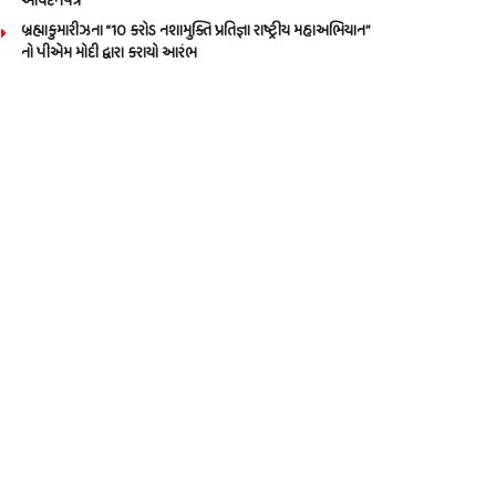
આવેદનપત્ર
બ્રહ્માકુમારીઝના “10 કરોડ નશામુક્તિ પ્રતિજ્ઞા રાષ્ટ્રીય મહાઅભિયાન”
નો પીએમ મોદી દ્વારા કરાયો આરંભ