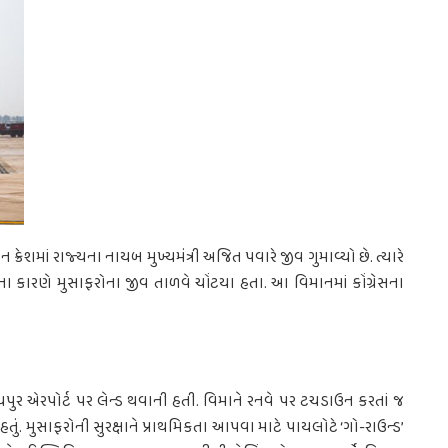
ેન ક્રેશમાં રાજ્યના નાયબ મુખ્યમંત્રી અજિત પવારે જીવ ગુમાવ્યો છે. ત્યારે
ના કારણે મુસાફરોના જીવ તાળવે ચોંટયા હતા. આ વિમાનમાં કોંગ્રેસના
પુર એરપોર્ટ પર લેન્ડ થવાની હતી. વિમાને રનવે પર ટચડાઉન કરતાં જ
તું. મુસાફરોની સુરક્ષાને પ્રાથમિકતા આપવા માટે પાયલોટે ‘ગો-રાઉન્ડ’