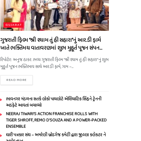
GUJARAT
ગુજરાતી ફિલ્મ “શ્રી શ્યામ તું હી સહારા”નું આર.ડી ફાર્મ
ખાતે ભક્તિમય વાતાવરણમાં શુભ મુહૂર્ત પૂજન સંપન…
રિપોર્ટર: અનુજ ઠાકર. ભવ્ય ગુજરાતી ફિલ્મ “શ્રી શ્યામ તું હી સહારા”નું શુભ
મુહૂર્ત પૂજન ભક્તિભાવ સાથે આર.ડી ફાર્મ, ગામ –...
READ MORE
ભાવનગર મંડળના સતર્ક લોકો પાયલોટે એશિયાટિક સિંહને ટ્રેનની
અડફેટે આવતાં બચાવ્યો
NEERAJ TIWARI’S ACTION FRANCHISE ROLLS WITH
TIGER SHROFF, REMO D’SOUZA AND A POWER-PACKED
ENSEMBLE
ધારી પત્રકાર સંઘ – અમરેલી બ્રોડગેજ કમેટી દ્વારા જીલ્લા કલેકટર ને