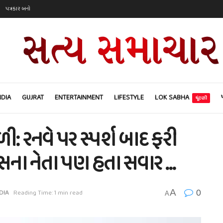
પત્રકાર બનો
NDIA
GUJRAT
ENTERTAINMENT
LIFESTYLE
LOK SABHA
ચૂંટણી
ળી: રનવે પર સ્પર્શ બાદ ફરી
ગ્રેસના નેતા પણ હતા સવાર …
0
A
DIA
Reading Time: 1 min read
A