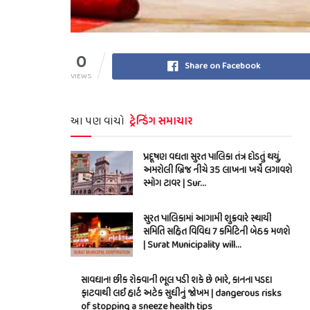
0
Share on Facebook
VIEWS
આ પણ વાંચો
ટ્રેન્ડિંગ સમાચાર
પ્રદૂષણ વધતા સુરત પાલિકા તંત્ર દોડતું થયું,
અમરોલી બ્રિજ નીચે 35 લાખના ખર્ચે લગાવશે
સ્મોગ ટાવર | Sur…
સુરત પાલિકામાં આગામી શુક્રવારે સ્થાયી
સમિતિ સહિત વિવિધ 7 કમિટિની બેઠક મળશે
| Surat Municipality will…
સાવધાન! છીંક રોકવાની ભૂલ પડી શકે છે ભારે, કાનના પડદા
ફાટવાથી લઈ હાર્ટ અટેક સુધીનું જોખમ | dangerous risks
of stopping a sneeze health tips