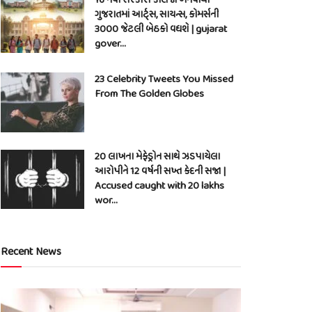
ગુજરાતમાં આર્ટ્સ, સાયન્સ, કોમર્સની
3000 જેટલી બેઠકો વધશે | gujarat
gover…
23 Celebrity Tweets You Missed
From The Golden Globes
20 લાખના મેફેડ્રોન સાથે ઝડપાયેલા
આરોપીને 12 વર્ષની સખ્ત કેદની સજા |
Accused caught with 20 lakhs
wor…
Recent News