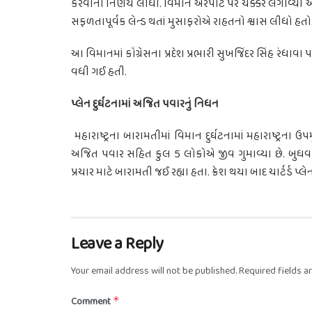
કરવાનો નિર્ણય લીધો. વિમાને એરપોર્ટ પર ચક્કર લગાવ્યા અન
સફળતાપૂર્વક લેન્ડ થતાં મુસાફરોએ રાહતનો શ્વાસ લીધો હતો
આ વિમાનમાં કોંગ્રેસના પ્રદેશ પ્રભારી સુખજિંદર સિંહ રંધાવા
વધી ગઈ હતી.
પ્લેન દુર્ઘટનામાં અજિત પવારનું નિધન
મહારાષ્ટ્રના બારામતીમાં વિમાન દુર્ઘટનામાં મહારાષ્ટ્રના ઉ
અજિત પવાર સહિત કુલ 5 લોકોએ જીવ ગુમાવ્યા છે. બુધવારે 
પ્રચાર માટે બારામતી જઈ રહ્યા હતા. ક્રેશ થયા બાદ ચાર્ટર્ડ 
Leave a Reply
Your email address will not be published.
Required fields 
Comment
*