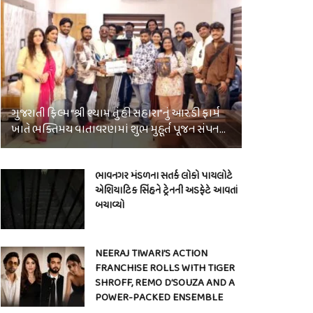
ગુજરાતી ફિલ્મ “શ્રી શ્યામ તું હી સહારા”નું આર.ડી ફાર્મ
ખાતે ભક્તિમય વાતાવરણમાં શુભ મુહૂર્ત પૂજન સંપન…
ભાવનગર મંડળના સતર્ક લોકો પાયલોટે
એશિયાટિક સિંહને ટ્રેનની અડફેટે આવતાં
બચાવ્યો
NEERAJ TIWARI’S ACTION
FRANCHISE ROLLS WITH TIGER
SHROFF, REMO D’SOUZA AND A
POWER-PACKED ENSEMBLE