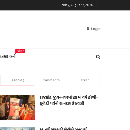
Friday, August 7, 2026
Login
ઓફર
પત્રકાર બનો
Trending
Comments
Latest
રાજકોટ જીવનનગરમાં ૪૩ માં વર્ષે હોળી-
ધુળેટી પર્વની શાનદાર ઉજવણી
16 નવી સરકારી કોલેજો બનવાથી