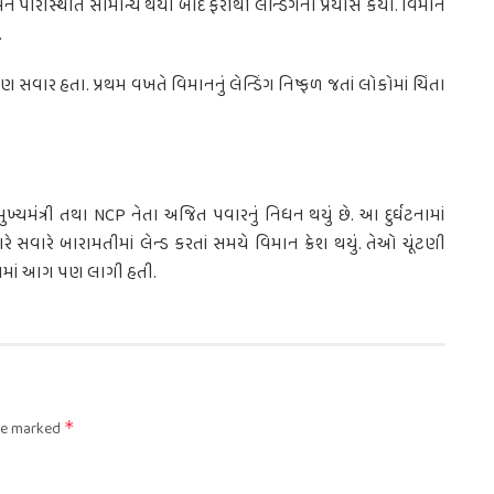
ે પરિસ્થિતિ સામાન્ય થયા બાદ ફરીથી લેન્ડિંગનો પ્રયાસ કર્યો. વિમાન
.
 પણ સવાર હતા. પ્રથમ વખતે વિમાનનું લેન્ડિંગ નિષ્ફળ જતાં લોકોમાં ચિંતા
પમુખ્યમંત્રી તથા NCP નેતા અજિત પવારનું નિધન થયું છે. આ દુર્ઘટનામાં
સવારે બારામતીમાં લેન્ડ કરતાં સમયે વિમાન ક્રેશ થયું. તેઓ ચૂંટણી
પ્લેનમાં આગ પણ લાગી હતી.
are marked
*