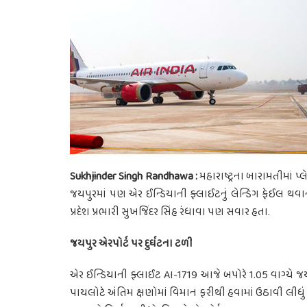
Sukhjinder Singh Randhawa :
મહારાષ્ટ્રના બારામતીમાં પ્લ
જયપુરમાં પણ એર ઈન્ડિયાની ફ્લાઈટનું લેન્ડિંગ ફેઈલ થવા
પ્રદેશ પ્રભારી સુખજિંદર સિંહ રંધાવા પણ સવાર હતા.
જયપુર એરપોર્ટ પર દુર્ઘટના ટળી
એર ઈન્ડિયાની ફ્લાઈટ AI-1719 આજે બપોરે 1.05 વાગ્યે જય
પાયલોટે અંતિમ ક્ષણોમાં વિમાન ફરીથી હવામાં ઉઠાવી લીધું હ