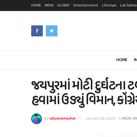
HOME
INDIA
GUJRAT
Entertainment
Lifestyle
Lok Sabha
HOME
I
જયપુરમાં મોટી દુર્ઘટના ટ
હવામાં ઉડ્યું વિમાન, કોં
by
satyasamachar
January 28, 2026
in
INDIA
,
IN