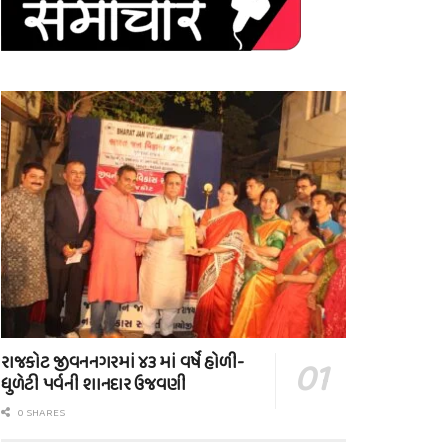
રાજકોટ જીવનનગરમાં ૪૩ માં વર્ષે હોળી-
ધુળેટી પર્વની શાનદાર ઉજવણી
0 SHARES