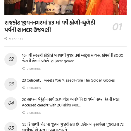
રાજકોટ જીવનનગરમાં ૪૩ માં વર્ષે હોળી-ધુળેટી
પર્વની શાનદાર ઉજવણી
0 SHARES
16 નવી સરકારી કોલેજો બનવાથી ગુજરાતમાં આર્ટ્સ, સાયન્સ, કોમર્સની 3000
જેટલી બેઠકો વધશે | gujarat gover…
0 SHARES
23 Celebrity Tweets You Missed From The Golden Globes
0 SHARES
20 લાખના મેફેડ્રોન સાથે ઝડપાયેલા આરોપીને 12 વર્ષની સખ્ત કેદની સજા |
Accused caught with 20 lakhs wor…
0 SHARES
’25 દિવસથી બોટ પર જીવન ગુજારી રહ્યા છે…’, ઈરાનમાં ફસાયેલા ગુજરાતના 72
માછીમારોએ પરત લાવવા સરકારને …