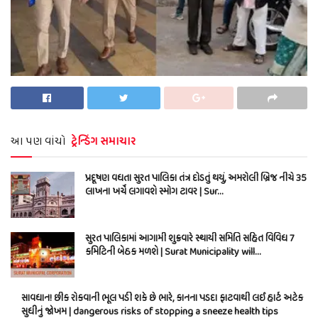
આ પણ વાંચો
ટ્રેન્ડિંગ સમાચાર
પ્રદૂષણ વધતા સુરત પાલિકા તંત્ર દોડતું થયું, અમરોલી બ્રિજ નીચે 35
લાખના ખર્ચે લગાવશે સ્મોગ ટાવર | Sur…
સુરત પાલિકામાં આગામી શુક્રવારે સ્થાયી સમિતિ સહિત વિવિધ 7
કમિટિની બેઠક મળશે | Surat Municipality will…
સાવધાન! છીંક રોકવાની ભૂલ પડી શકે છે ભારે, કાનના પડદા ફાટવાથી લઈ હાર્ટ અટેક
સુધીનું જોખમ | dangerous risks of stopping a sneeze health tips