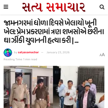
જામનગરમાં ધોળા દિવસે ખેલાયો ખૂની
ખેલ: પ્રેમ પ્રકરણમાં ત્રણ શખસોએ છરીના
ઘા ઝીંકી યુવાનની હત્યા કરી | …
by
satyasamachar
January 23, 2026
A
A
Reading Time: 1 min read