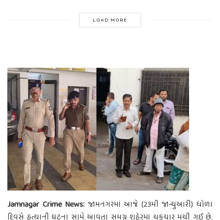
LOAD MORE
Jamnagar Crime News:
જામનગરમાં આજે (23મી જાન્યુઆરી) ધોળા
દિવસે હત્યાની ઘટના સામે આવતા સમગ્ર શહેરમાં ચકચાર મચી ગઈ છે.