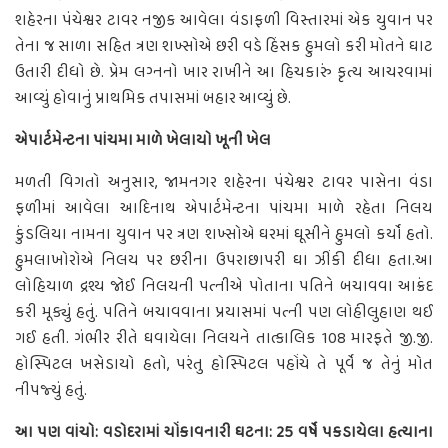
શહેરના પંચેશ્વર ટાવર નજીક આવેલા વંડાફળી વિસ્તારમાં એક યુવાન પર
તેના જ સાળા સહિત ત્રણ શખ્સોએ છરી વડે હિંસક હુમલો કરી મોતને ઘાટ
ઉતારી દીધો છે. પ્રેમ લગ્નનો ખાર રાખીને આ હિચકારું કૃત્ય આચરવામાં
આવ્યું હોવાનું પ્રાથમિક તપાસમાં બહાર આવ્યું છે.
એપાર્ટમેન્ટના પાંચમા માળે ખેલાયો ખૂની ખેલ
મળતી વિગતો અનુસાર, જામનગર શહેરના પંચેશ્વર ટાવર પાસેના વંડા
ફળીમાં આવેલા આદિનાથ એપાર્ટમેન્ટના પાંચમા માળે રહેતા નિલય
કુંડલિયા નામના યુવાન પર ત્રણ શખ્સોએ ઘરમાં ઘૂસીને હુમલો કર્યો હતો.
હુમલાખોરોએ નિલય પર છરીના ઉપરાછાપરી ઘા ઝીંકી દીધા હતા.આ
લોહિયાળ દ્રશ્ય જોઈ નિલયની પત્નીએ પોતાના પતિને બચાવવા આક્રંદ
કરી મૂક્યું હતું. પતિને બચાવવાના પ્રયાસમાં પત્ની પણ લોહીલુહાણ થઈ
ગઈ હતી. ગંભીર રીતે ઘવાયેલા નિલયને તાત્કાલિક 108 મારફતે જી.જી.
હોસ્પિટલ ખસેડાયો હતો, પરંતુ હોસ્પિટલ પહોંચે તે પૂર્વે જ તેનું મોત
નીપજ્યું હતું.
આ પણ વાંચો: વડોદરામાં ચોંકાવનારી ઘટના: 25 વર્ષે પકડાયેલા હત્યાના