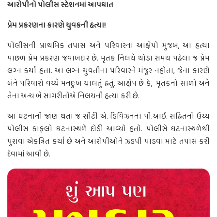
આરોપીનો પોલીસ સ્ટેશનમાં આપઘાત
પ્રેમ પ્રકરણના કારણે યુવકની હત્યા!
પોલીસની પ્રાથમિક તપાસ અને પરિવારના આક્ષેપો મુજબ, આ હત્યા
પાછળ પ્રેમ પ્રકરણ જવાબદાર છે. મૃતક નિલયે થોડા સમય પહેલા જ પ્રેમ
લગ્ન કર્યા હતા. આ લગ્ન યુવતીના પરિવારને મંજૂર નહોતા, જેના કારણે
બંને પરિવારો વચ્ચે મનદુઃખ ચાલતું હતું. આક્ષેપ છે કે, મૃતકનો સાળો અને
તેના અન્ય બે સાગરીતોએ નિલયની હત્યા કરી છે.
આ ઘટનાની જાણ થતા જ સીટી એ. ડિવિઝનના પી.આઈ. સહિતનો ઉચ્ચ
પોલીસ કાફલો ઘટનાસ્થળે દોડી આવ્યો હતો. પોલીસે ઘટનાસ્થળેથી
પુરાવા એકત્રિત કર્યા છે અને આરોપીઓને ઝડપી પાડવા માટે તપાસ કરી
દેવામાં આવી છે.