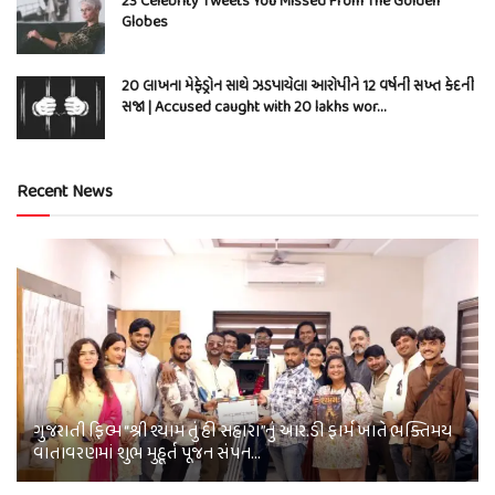
23 Celebrity Tweets You Missed From The Golden
Globes
20 લાખના મેફેડ્રોન સાથે ઝડપાયેલા આરોપીને 12 વર્ષની સખ્ત કેદની
સજા | Accused caught with 20 lakhs wor…
Recent News
ગુજરાતી ફિલ્મ “શ્રી શ્યામ તું હી સહારા”નું આર.ડી ફાર્મ ખાતે ભક્તિમય
વાતાવરણમાં શુભ મુહૂર્ત પૂજન સંપન…