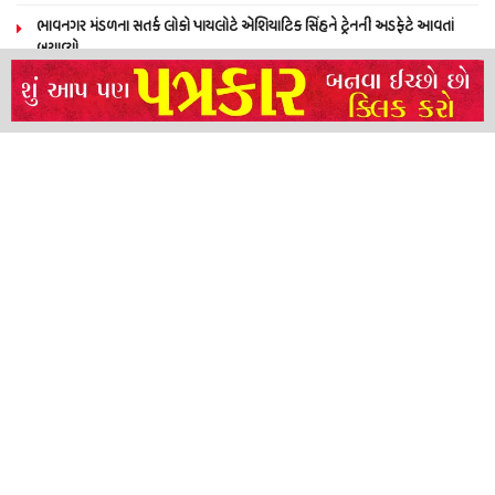
ભાવનગર મંડળના સતર્ક લોકો પાયલોટે એશિયાટિક સિંહને ટ્રેનની અડફેટે આવતાં
બચાવ્યો
NEERAJ TIWARI’S ACTION FRANCHISE ROLLS WITH TIGER SHROFF,
REMO D’SOUZA AND A POWER-PACKED ENSEMBLE
ધારી પત્રકાર સંઘ – અમરેલી બ્રોડગેજ કમેટી દ્વારા જીલ્લા કલેકટર ને આવેદનપત્ર
બ્રહ્માકુમારીઝના “10 કરોડ નશામુક્તિ પ્રતિજ્ઞા રાષ્ટ્રીય મહાઅભિયાન” નો પીએમ મોદી
દ્વારા કરાયો આરંભ
About
Advertise
Privacy & Policy
Contact
Call us: 9825191983
© 2024 Satya Samachar