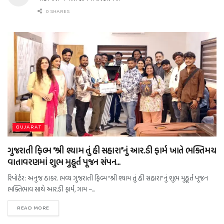
0 SHARES
GUJARAT
ગુજરાતી ફિલ્મ “શ્રી શ્યામ તું હી સહારા”નું આર.ડી ફાર્મ ખાતે ભક્તિમય
વાતાવરણમાં શુભ મુહૂર્ત પૂજન સંપન…
રિપોર્ટર: અનુજ ઠાકર. ભવ્ય ગુજરાતી ફિલ્મ “શ્રી શ્યામ તું હી સહારા”નું શુભ મુહૂર્ત પૂજન
ભક્તિભાવ સાથે આર.ડી ફાર્મ, ગામ –...
READ MORE