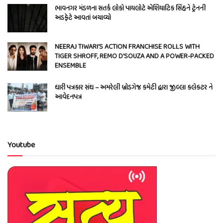
ભાવનગર મંડળના સતર્ક લોકો પાયલોટે એશિયાટિક સિંહને ટ્રેનની
અડફેટે આવતાં બચાવ્યો
NEERAJ TIWARI’S ACTION FRANCHISE ROLLS WITH
TIGER SHROFF, REMO D’SOUZA AND A POWER-PACKED
ENSEMBLE
ધારી પત્રકાર સંઘ – અમરેલી બ્રોડગેજ કમેટી દ્વારા જીલ્લા કલેકટર ને
આવેદનપત્ર
Youtube