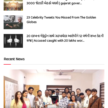
3000 જેટલી બેઠકો વધશે | gujarat gover…
23 Celebrity Tweets You Missed From The Golden
Globes
20 લાખના મેફેડ્રોન સાથે ઝડપાયેલા આરોપીને 12 વર્ષની સખ્ત કેદની
સજા | Accused caught with 20 lakhs wor…
Recent News