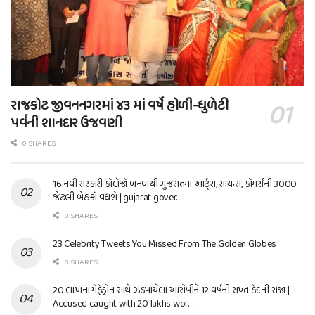
રાજકોટ જીવનનગરમાં ૪૩ માં વર્ષે હોળી-ધુળેટી
પર્વની શાનદાર ઉજવણી
0 SHARES
16 નવી સરકારી કોલેજો બનવાથી ગુજરાતમાં આર્ટ્સ, સાયન્સ, કોમર્સની 3000
જેટલી બેઠકો વધશે | gujarat gover…
0 SHARES
23 Celebrity Tweets You Missed From The Golden Globes
0 SHARES
20 લાખના મેફેડ્રોન સાથે ઝડપાયેલા આરોપીને 12 વર્ષની સખ્ત કેદની સજા |
Accused caught with 20 lakhs wor…