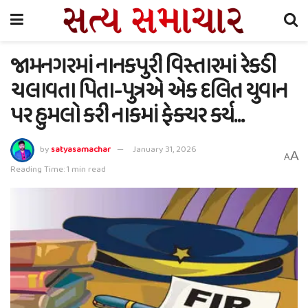
જામનગરમાં નાનકપુરી વિસ્તારમાં રેકડી
ચલાવતા પિતા-પુત્રએ એક દલિત યુવાન
પર હુમલો કરી નાકમાં ફેક્ચર કર્ય…
by
satyasamachar
January 31, 2026
A
A
Reading Time: 1 min read