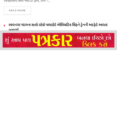
ભક્તિભાવ સાથે આર.ડી ફાર્મ, ગામ –...
READ MORE
ભાવનગર મંડળના સતર્ક લોકો પાયલોટે એશિયાટિક સિંહને ટ્રેનની અડફેટે આવતાં
બચાવ્યો
NEERAJ TIWARI’S ACTION FRANCHISE ROLLS WITH TIGER SHROFF,
REMO D’SOUZA AND A POWER-PACKED ENSEMBLE
ધારી પત્રકાર સંઘ – અમરેલી બ્રોડગેજ કમેટી દ્વારા જીલ્લા કલેકટર ને આવેદનપત્ર
બ્રહ્માકુમારીઝના “10 કરોડ નશામુક્તિ પ્રતિજ્ઞા રાષ્ટ્રીય મહાઅભિયાન” નો પીએમ મોદી
દ્વારા કરાયો આરંભ
About
Advertise
Privacy & Policy
Contact
Call us: 9825191983