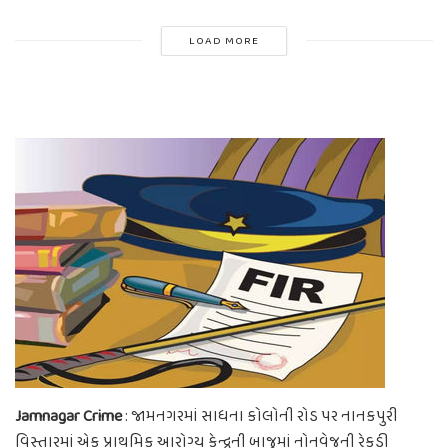
LOAD MORE
Jamnagar Crime
: જામનગરમાં સાધના કોલોની રોડ પર નાનકપુરી
વિસ્તારમાં એક પ્રાથમિક આરોગ્ય કેન્દ્રની બાજુમાં નોનવેજની રેકડી