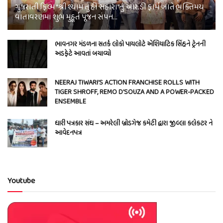
ગુજરાતી ફિલ્મ “શ્રી શ્યામ તું હી સહારા”નું આર.ડી ફાર્મ ખાતે ભક્તિમય
વાતાવરણમાં શુભ મુહૂર્ત પૂજન સંપન…
ભાવનગર મંડળના સતર્ક લોકો પાયલોટે એશિયાટિક સિંહને ટ્રેનની
અડફેટે આવતાં બચાવ્યો
NEERAJ TIWARI’S ACTION FRANCHISE ROLLS WITH
TIGER SHROFF, REMO D’SOUZA AND A POWER-PACKED
ENSEMBLE
ધારી પત્રકાર સંઘ – અમરેલી બ્રોડગેજ કમેટી દ્વારા જીલ્લા કલેકટર ને
આવેદનપત્ર
Youtube