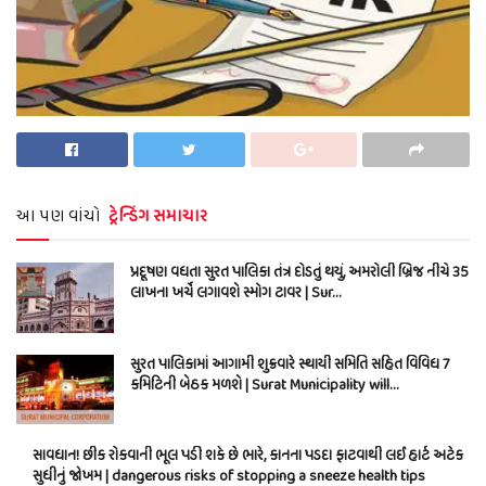
આ પણ વાંચો
ટ્રેન્ડિંગ સમાચાર
પ્રદૂષણ વધતા સુરત પાલિકા તંત્ર દોડતું થયું, અમરોલી બ્રિજ નીચે 35
લાખના ખર્ચે લગાવશે સ્મોગ ટાવર | Sur…
સુરત પાલિકામાં આગામી શુક્રવારે સ્થાયી સમિતિ સહિત વિવિધ 7
કમિટિની બેઠક મળશે | Surat Municipality will…
સાવધાન! છીંક રોકવાની ભૂલ પડી શકે છે ભારે, કાનના પડદા ફાટવાથી લઈ હાર્ટ અટેક
સુધીનું જોખમ | dangerous risks of stopping a sneeze health tips