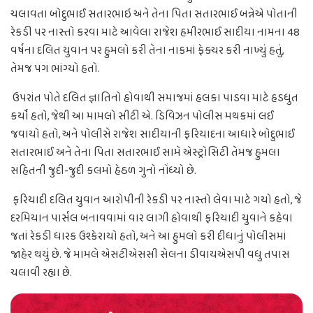
ચલાવતા બોદુભાઈ સતારભાઇ અને તેના પિતા સતારભાઈ બન્નેએ પોતાની
રેકડી પર નાસ્તો કરવા માટે આવેલા રાજેશ હમીરભાઈ સાદીયા નામના 48
વર્ષના દલિત યુવાન પર હુમલો કરી તેના નાકમાં ફેક્ચર કરી નાખ્યું હતું,
તેમજ પગ ભાંગ્યો હતો.
ઉપરાંત પોતે દલિત જ્ઞાતિનો હોવાથી સમાજમાં હલકા પાડવા માટે હડધુત
કર્યો હતો, જેથી આ મામલો સીટી એ. ડિવિઝન પોલીસ મથકમાં લઈ
જવાયો હતો, અને પોલીસે રાજેશ સાદીયાની ફરિયાદના આધારે બોદુભાઈ
સતારભાઈ અને તેના પિતા સતારભાઈ સામે એસ્ટ્રોસિટી તેમજ હુમલા
સહિતની જુદી-જુદી કલમો હેઠળ ગુનો નોંધ્યો છે.
ફરિયાદી દલિત યુવાન આરોપીની રેકડી પર નાસ્તો લેવા માટે ગયો હતો, જે
દરમિયાન પાર્સલ બનાવવામાં વાર લાગી હોવાથી ફરિયાદી યુવાને કહેવા
જતાં રેકડી ધારક ઉશ્કેરાયો હતો, અને આ હુમલો કરી દીધાનું પોલીસમાં
જાહેર થયું છે. જે મામલે એસટીએસસી સેલના ડીવાયએસપી વધુ તપાસ
ચલાવી રહ્યા છે.