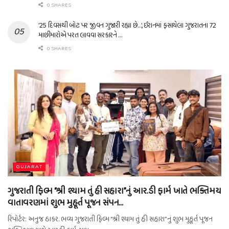
0 SHARES
’25 દિવસથી બોટ પર જીવન ગુજારી રહ્યા છે…’, ઈરાનમાં ફસાયેલા ગુજરાતના 72
માછીમારોએ પરત લાવવા સરકારને …
0 SHARES
GUJARAT
ગુજરાતી ફિલ્મ “શ્રી શ્યામ તું હી સહારા”નું આર.ડી ફાર્મ ખાતે ભક્તિમય
વાતાવરણમાં શુભ મુહૂર્ત પૂજન સંપન…
રિપોર્ટર: અનુજ ઠાકર. ભવ્ય ગુજરાતી ફિલ્મ “શ્રી શ્યામ તું હી સહારા”નું શુભ મુહૂર્ત પૂજન