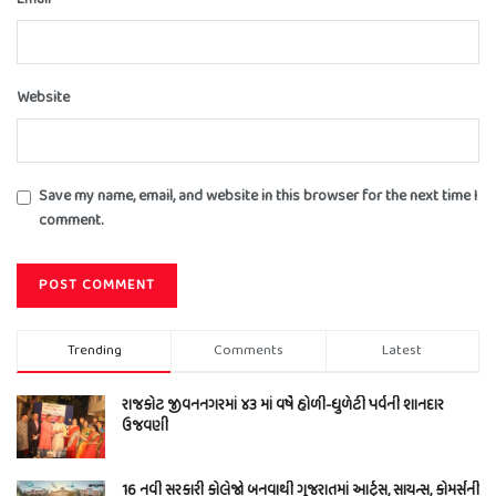
Website
Save my name, email, and website in this browser for the next time I
comment.
Trending
Comments
Latest
રાજકોટ જીવનનગરમાં ૪૩ માં વર્ષે હોળી-ધુળેટી પર્વની શાનદાર
ઉજવણી
16 નવી સરકારી કોલેજો બનવાથી ગુજરાતમાં આર્ટ્સ, સાયન્સ, કોમર્સની