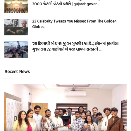
3000 જેટલી બેઠકો વધશે | gujarat gover…
23 Celebrity Tweets You Missed From The Golden
Globes
’25 દિવસથી બોટ પર જીવન ગુજારી રહ્યા છે…’, ઈરાનમાં ફસાયેલા
ગુજરાતના 72 માછીમારોએ પરત લાવવા સરકારને …
Recent News