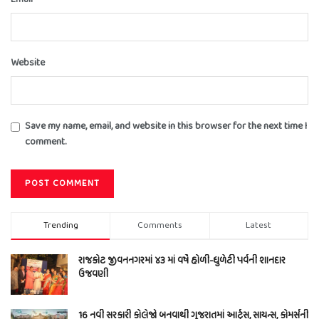
Website
Save my name, email, and website in this browser for the next time I
comment.
Trending
Comments
Latest
રાજકોટ જીવનનગરમાં ૪૩ માં વર્ષે હોળી-ધુળેટી પર્વની શાનદાર
ઉજવણી
16 નવી સરકારી કોલેજો બનવાથી ગુજરાતમાં આર્ટ્સ, સાયન્સ, કોમર્સની