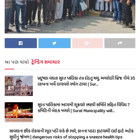
આ પણ વાંચો
ટ્રેન્ડિંગ સમાચાર
પ્રદૂષણ વધતા સુરત પાલિકા તંત્ર દોડતું થયું, અમરોલી બ્રિજ નીચે 35
લાખના ખર્ચે લગાવશે સ્મોગ ટાવર | Sur…
સુરત પાલિકામાં આગામી શુક્રવારે સ્થાયી સમિતિ સહિત વિવિધ 7
કમિટિની બેઠક મળશે | Surat Municipality will…
સાવધાન! છીંક રોકવાની ભૂલ પડી શકે છે ભારે, કાનના પડદા ફાટવાથી લઈ હાર્ટ અટેક
સુધીનું જોખમ | dangerous risks of stopping a sneeze health tips