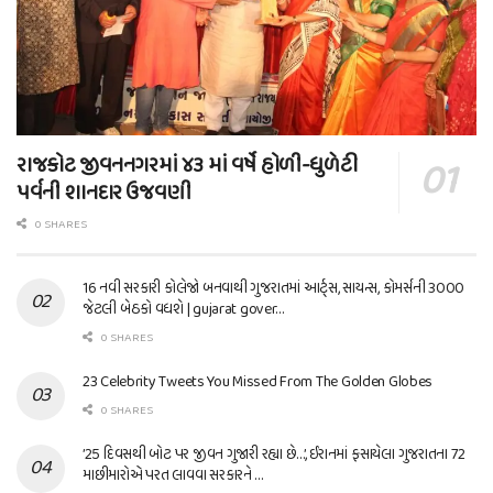
રાજકોટ જીવનનગરમાં ૪૩ માં વર્ષે હોળી-ધુળેટી
પર્વની શાનદાર ઉજવણી
0 SHARES
16 નવી સરકારી કોલેજો બનવાથી ગુજરાતમાં આર્ટ્સ, સાયન્સ, કોમર્સની 3000
જેટલી બેઠકો વધશે | gujarat gover…
0 SHARES
23 Celebrity Tweets You Missed From The Golden Globes
0 SHARES
’25 દિવસથી બોટ પર જીવન ગુજારી રહ્યા છે…’, ઈરાનમાં ફસાયેલા ગુજરાતના 72
માછીમારોએ પરત લાવવા સરકારને …