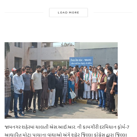
LOAD MORE
જામનગર શહેરમાં ચાલતી એસ.આઈ.આર. ની કામગીરી દરમિયાન ફોર્મ-7
આધારિત મોટા પાયાના વાંધાઓ અંગે શહેર જિલ્લા કોંગ્રેસ દ્વારા જિલ્લા