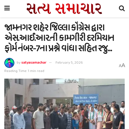
જામનગર શહેર જિલ્લા કોંગ્રેસ દ્વારા
એસ.આઈ.આર.ની કામગીરી દરમિયાન
ફોર્મ નંબર-7ના પ્રશ્ને વાંધા સહિત રજુ…
by
satyasamachar
February 5, 2026
A
A
Reading Time: 1 min read