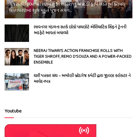
ગુજરાતી ફિલ્મ “શ્રી શ્યામ તું હી સહારા”નું આર.ડી ફાર્મ ખાતે ભક્તિમય
વાતાવરણમાં શુભ મુહૂર્ત પૂજન સંપન…
ભાવનગર મંડળના સતર્ક લોકો પાયલોટે એશિયાટિક સિંહને ટ્રેનની
અડફેટે આવતાં બચાવ્યો
NEERAJ TIWARI’S ACTION FRANCHISE ROLLS WITH
TIGER SHROFF, REMO D’SOUZA AND A POWER-PACKED
ENSEMBLE
ધારી પત્રકાર સંઘ – અમરેલી બ્રોડગેજ કમેટી દ્વારા જીલ્લા કલેકટર ને
આવેદનપત્ર
Youtube