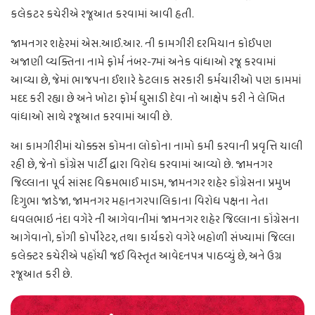
કલેકટર કચેરીએ રજૂઆત કરવામાં આવી હતી.
જામનગર શહેરમાં એસ.આઈ.આર. ની કામગીરી દરમિયાન કોઈપણ
અજાણી વ્યક્તિના નામે ફોર્મ નંબર-7માં અનેક વાંધાઓ રજૂ કરવામાં
આવ્યા છે, જેમાં ભાજપના ઈશારે કેટલાક સરકારી કર્મચારીઓ પણ કામમાં
મદદ કરી રહ્યા છે અને ખોટા ફોર્મ ઘુસાડી દેવા નો આક્ષેપ કરી ને લેખિત
વાંધાઓ સાથે રજૂઆત કરવામાં આવી છે.
આ કામગીરીમાં ચોક્કસ કોમના લોકોના નામો કમી કરવાની પ્રવૃત્તિ ચાલી
રહી છે, જેનો કોંગ્રેસ પાર્ટી દ્વારા વિરોધ કરવામાં આવ્યો છે. જામનગર
જિલ્લાના પૂર્વ સાંસદ વિક્રમભાઈ માડમ, જામનગર શહેર કોંગ્રેસના પ્રમુખ
દિગુભા જાડેજા, જામનગર મહાનગરપાલિકાના વિરોધ પક્ષના નેતા
ધવલભાઇ નંદા વગેરે ની આગેવાનીમાં જામનગર શહેર જિલ્લાના કોંગ્રેસના
આગેવાનો, કોંગી કોર્પોરેટર, તથા કાર્યકરો વગેરે બહોળી સંખ્યામાં જિલ્લા
કલેક્ટર કચેરીએ પહોંચી જઈ વિસ્તૃત આવેદનપત્ર પાઠવ્યું છે, અને ઉગ્ર
રજૂઆત કરી છે.