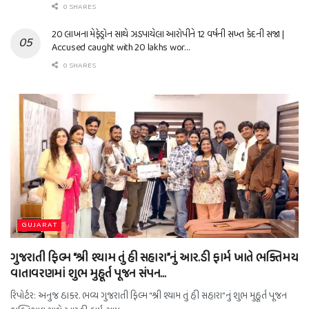
0 SHARES
20 લાખના મેફેડ્રોન સાથે ઝડપાયેલા આરોપીને 12 વર્ષની સખ્ત કેદની સજા |
Accused caught with 20 lakhs wor…
0 SHARES
GUJARAT
ગુજરાતી ફિલ્મ “શ્રી શ્યામ તું હી સહારા”નું આર.ડી ફાર્મ ખાતે ભક્તિમય
વાતાવરણમાં શુભ મુહૂર્ત પૂજન સંપન…
રિપોર્ટર: અનુજ ઠાકર. ભવ્ય ગુજરાતી ફિલ્મ “શ્રી શ્યામ તું હી સહારા”નું શુભ મુહૂર્ત પૂજન