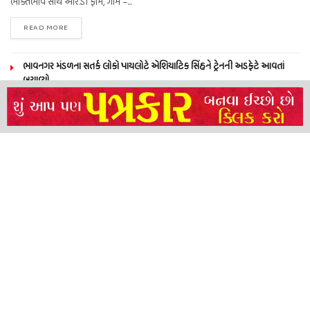
ભક્તિભાવ સાથે આર.ડી ફાર્મ, ગામ –...
READ MORE
ભાવનગર મંડળના સતર્ક લોકો પાયલોટે એશિયાટિક સિંહને ટ્રેનની અડફેટે આવતાં
બચાવ્યો
NEERAJ TIWARI’S ACTION FRANCHISE ROLLS WITH TIGER SHROFF,
REMO D’SOUZA AND A POWER-PACKED ENSEMBLE
ધારી પત્રકાર સંઘ – અમરેલી બ્રોડગેજ કમેટી દ્વારા જીલ્લા કલેકટર ને આવેદનપત્ર
બ્રહ્માકુમારીઝના “10 કરોડ નશામુક્તિ પ્રતિજ્ઞા રાષ્ટ્રીય મહાઅભિયાન” નો પીએમ મોદી
દ્વારા કરાયો આરંભ
About
Advertise
Privacy & Policy
Contact
Call us: 9825191983