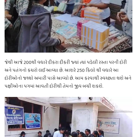
જેથી આજે 200થી વધારે દીકરા દીકરી જ્યાં ત્યાં પડેલી રસ્તા પરની દોરી
અને પતંગનો કચરો લઈ આવ્યા છે. આશરે 250 કિલો થી વધારે આ
દોરીઓનો જથ્થો અમારી પાસે આવ્યો છે. આમ કરવાથી સ્વચ્છતા થશે અને
પક્ષીઓના પગમાં આવતી દોરીથી તેમનો જીવ બચી શકશે.