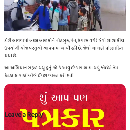
દોરી લાવવામાં બદલ બાળકોને નોટબુક, પેન, કંપાસ વગેરે જેવી શાળાકીય
ઉપયોગી ચીજ વસ્તુઓ આપવામાં આવી રહી છે. જેથી બાળકો પ્રોત્સાહિત
થયા છે.
આ અભિયાન સફળ થયું હતું. જો કે આવું દરેક શાળામાં થવું જોઈએ તેમ
કેટલાક વાલીઓએ ઈચ્છા વ્યક્ત કરી હતી.
Leave a Reply
Your email address will not be published.
Required fields are marked
*