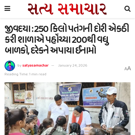
જીવદયા : 250 કિલો પતંગની દોરી એકઠી
કરી શાળાએ પહોંચ્યા 200થી વધુ
બાળકો, દરેકને અપાયા ઈનામો
by
satyasamachar
January 24, 2026
A
A
Reading Time: 1 min read