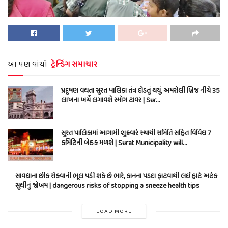
આ પણ વાંચો
ટ્રેન્ડિંગ સમાચાર
પ્રદૂષણ વધતા સુરત પાલિકા તંત્ર દોડતું થયું, અમરોલી બ્રિજ નીચે 35
લાખના ખર્ચે લગાવશે સ્મોગ ટાવર | Sur…
સુરત પાલિકામાં આગામી શુક્રવારે સ્થાયી સમિતિ સહિત વિવિધ 7
કમિટિની બેઠક મળશે | Surat Municipality will…
સાવધાન! છીંક રોકવાની ભૂલ પડી શકે છે ભારે, કાનના પડદા ફાટવાથી લઈ હાર્ટ અટેક
સુધીનું જોખમ | dangerous risks of stopping a sneeze health tips
LOAD MORE