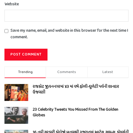
Website
Save my name, email, and website in this browser for the next time I
comment.
Trending
Comments
Latest
રાજકોટ જીવનનગરમાં ૪૩ માં વર્ષે હોળી-ધુળેટી પર્વની શાનદાર
ઉજવણી
23 Celebrity Tweets You Missed From The Golden
Globes
16 નવી સરકારી કોલેજો બનવાથી ગુજરાતમાં આર્ટ્સ, સાયન્સ, કોમર્સની