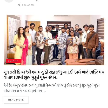
0 SHARES
GUJARAT
ગુજરાતી ફિલ્મ “શ્રી શ્યામ તું હી સહારા”નું આર.ડી ફાર્મ ખાતે ભક્તિમય
વાતાવરણમાં શુભ મુહૂર્ત પૂજન સંપન…
રિપોર્ટર: અનુજ ઠાકર. ભવ્ય ગુજરાતી ફિલ્મ “શ્રી શ્યામ તું હી સહારા”નું શુભ મુહૂર્ત પૂજન
ભક્તિભાવ સાથે આર.ડી ફાર્મ, ગામ –...
READ MORE