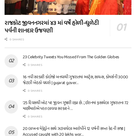
રાજકોટ જીવનનગરમાં ૪૩ માં વર્ષે હોળી-ધુળેટી
પર્વની શાનદાર ઉજવણી
0 SHARES
23 Celebrity Tweets You Missed From The Golden Globes
0 SHARES
16 નવી સરકારી કોલેજો બનવાથી ગુજરાતમાં આર્ટ્સ, સાયન્સ, કોમર્સની 3000
જેટલી બેઠકો વધશે | gujarat gover…
0 SHARES
’25 દિવસથી બોટ પર જીવન ગુજારી રહ્યા છે…’, ઈરાનમાં ફસાયેલા ગુજરાતના 72
માછીમારોએ પરત લાવવા સરકારને …
0 SHARES
20 લાખના મેફેડ્રોન સાથે ઝડપાયેલા આરોપીને 12 વર્ષની સખ્ત કેદની સજા |
Accused caught with 20 lakhs wor…