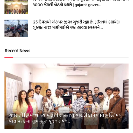
3000 જેટલી બેઠકો વધશે | gujarat gover…
’25 દિવસથી બોટ પર જીવન ગુજારી રહ્યા છે…’, ઈરાનમાં ફસાયેલા
ગુજરાતના 72 માછીમારોએ પરત લાવવા સરકારને …
Recent News
ગુજરાતી ફિલ્મ “શ્રી શ્યામ તું હી સહારા”નું આર.ડી ફાર્મ ખાતે ભક્તિમય
વાતાવરણમાં શુભ મુહૂર્ત પૂજન સંપન…