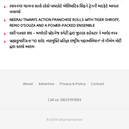
ભાવનગર મંડળના સતર્ક લોકો પાયલોટે એશિયાટિક સિંહને ટ્રેનની અડફેટે આવતાં
બચાવ્યો
NEERAJ TIWARI’S ACTION FRANCHISE ROLLS WITH TIGER SHROFF,
REMO D’SOUZA AND A POWER-PACKED ENSEMBLE
ધારી પત્રકાર સંઘ – અમરેલી બ્રોડગેજ કમેટી દ્વારા જીલ્લા કલેકટર ને આવેદનપત્ર
બ્રહ્માકુમારીઝના “10 કરોડ નશામુક્તિ પ્રતિજ્ઞા રાષ્ટ્રીય મહાઅભિયાન” નો પીએમ મોદી
દ્વારા કરાયો આરંભ
About
Advertise
Privacy & Policy
Contact
Call us: 9825191983
© 2024 Satya Samachar