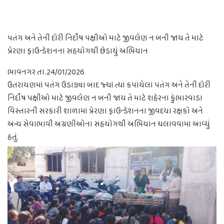
પતંગ અને તેની દોરી નિર્દોષ પક્ષીઓ માટે જીવલેણ ન બની જાય તે માટે
પ્રેરણા ફાઉન્ડેશનના સહયોગથી છેડાયું અભિયાન
ભાવનગર તા.24/01/2026
ઉતરાયણમાં પતંગ ઉડાડ્યા બાદ જ્યાં ત્યાં કપાયેલા પતંગ અને તેની દોરી
નિર્દોષ પક્ષીઓ માટે જીવલેણ ન બની જાય તે માટે શહેરના કુંભારવાડા
વિસ્તારની સરકારી શાળામાં પ્રેરણા ફાઉન્ડેશનના જીવદયા રક્ષકો અને
અન્ય સેવાભાવી અગ્રણીઓના સહયોગથી અભિયાન ચલાવવામાં આવ્યું
હતું.