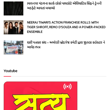
ભાવનગર મંડળના સતર્ક લોકો પાયલોટે એશિયાટિક સિંહને ટ્રેનની
અડફેટે આવતાં બચાવ્યો
NEERAJ TIWARI’S ACTION FRANCHISE ROLLS WITH
TIGER SHROFF, REMO D’SOUZA AND A POWER-PACKED
ENSEMBLE
ધારી પત્રકાર સંઘ – અમરેલી બ્રોડગેજ કમેટી દ્વારા જીલ્લા કલેકટર ને
આવેદનપત્ર
Youtube