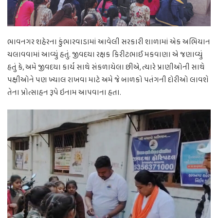
ભાવનગર શહેરના કુંભારવાડામાં આવેલી સરકારી શાળામાં એક અભિયાન
ચલાવવામાં આવ્યું હતું. જીવદયા રક્ષક કિરીટભાઈ મકવાણા એ જણાવ્યું
હતું કે, અમે જીવદયા કાર્ય સાથે સંકળાયેલા છીએ, ત્યારે પ્રાણીઓની સાથે
પક્ષીઓને પણ ખ્યાલ રાખવા માટે અમે જે બાળકો પતંગની દોરીઓ લાવશે
તેના પ્રોત્સાહન રૂપે ઇનામ આપવાના હતા.