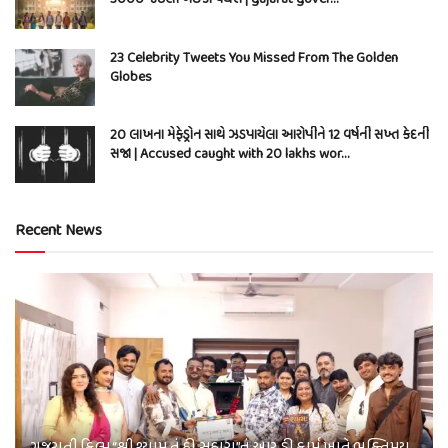
23 Celebrity Tweets You Missed From The Golden
Globes
20 લાખના મેફેડ્રોન સાથે ઝડપાયેલા આરોપીને 12 વર્ષની સખ્ત કેદની
સજા | Accused caught with 20 lakhs wor…
Recent News
ગુજરાતી ફિલ્મ “શ્રી શ્યામ તું હી સહારા”નું આર.ડી ફાર્મ ખાતે ભક્તિમય