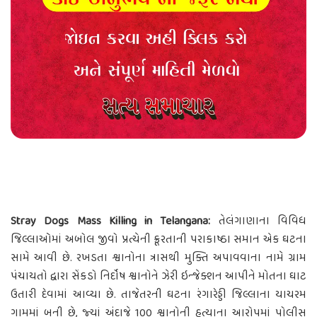
Stray Dogs Mass Killing in Telangana:
તેલંગાણાના વિવિધ
જિલ્લાઓમાં અબોલ જીવો પ્રત્યેની ક્રૂરતાની પરાકાષ્ઠા સમાન એક ઘટના
સામે આવી છે. રખડતા શ્વાનોના ત્રાસથી મુક્તિ અપાવવાના નામે ગ્રામ
પંચાયતો દ્વારા સેંકડો નિર્દોષ શ્વાનોને ઝેરી ઇન્જેક્શન આપીને મોતના ઘાટ
ઉતારી દેવામાં આવ્યા છે. તાજેતરની ઘટના રંગારેડ્ડી જિલ્લાના યાચરમ
ગામમાં બની છે, જ્યાં અંદાજે 100 શ્વાનોની હત્યાના આરોપમાં પોલીસ