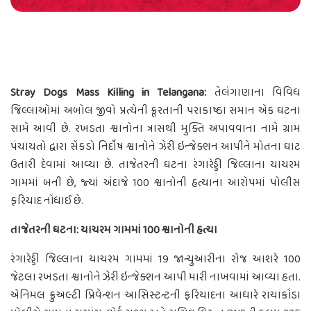
Stray Dogs Mass Killing in Telangana:
તેલંગાણાના વિવિધ
જિલ્લાઓમાં અબોલ જીવો પ્રત્યેની ક્રૂરતાની પરાકાષ્ઠા સમાન એક ઘટના
સામે આવી છે. રખડતા શ્વાનોના ત્રાસથી મુક્તિ અપાવવાના નામે ગ્રામ
પંચાયતો દ્વારા સેંકડો નિર્દોષ શ્વાનોને ઝેરી ઇન્જેક્શન આપીને મોતના ઘાટ
ઉતારી દેવામાં આવ્યા છે. તાજેતરની ઘટના રંગારેડ્ડી જિલ્લાના યાચરમ
ગામમાં બની છે, જ્યાં અંદાજે 100 શ્વાનોની હત્યાના આરોપમાં પોલીસ
ફરિયાદ નોંધાઈ છે.
તાજેતરની ઘટના: યાચરમ ગામમાં 100 શ્વાનોની હત્યા
રંગારેડ્ડી જિલ્લાના યાચરમ ગામમાં 19 જાન્યુઆરીના રોજ આશરે 100
જેટલા રખડતા શ્વાનોને ઝેરી ઇન્જેક્શન આપી મારી નાખવામાં આવ્યા હતા.
એનિમલ ક્રુઅલ્ટી પ્રિવેન્શન આસિસ્ટન્ટની ફરિયાદના આધારે રાચાકોંડા