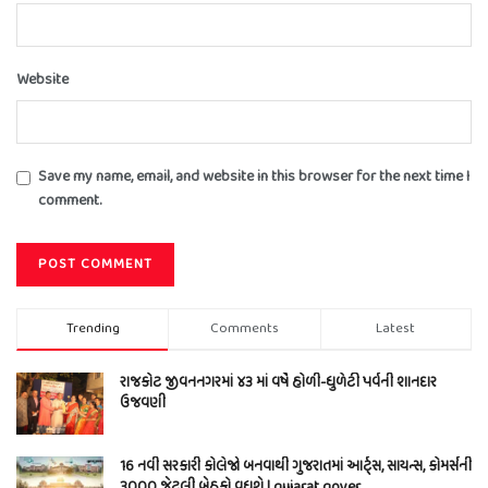
Website
Save my name, email, and website in this browser for the next time I
comment.
Trending
Comments
Latest
રાજકોટ જીવનનગરમાં ૪૩ માં વર્ષે હોળી-ધુળેટી પર્વની શાનદાર
ઉજવણી
16 નવી સરકારી કોલેજો બનવાથી ગુજરાતમાં આર્ટ્સ, સાયન્સ, કોમર્સની
3000 જેટલી બેઠકો વધશે | gujarat gover…