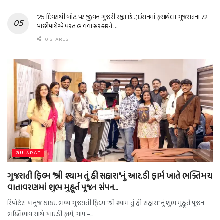
’25 દિવસથી બોટ પર જીવન ગુજારી રહ્યા છે…’, ઈરાનમાં ફસાયેલા ગુજરાતના 72
માછીમારોએ પરત લાવવા સરકારને …
0 SHARES
GUJARAT
ગુજરાતી ફિલ્મ “શ્રી શ્યામ તું હી સહારા”નું આર.ડી ફાર્મ ખાતે ભક્તિમય
વાતાવરણમાં શુભ મુહૂર્ત પૂજન સંપન…
રિપોર્ટર: અનુજ ઠાકર. ભવ્ય ગુજરાતી ફિલ્મ “શ્રી શ્યામ તું હી સહારા”નું શુભ મુહૂર્ત પૂજન
ભક્તિભાવ સાથે આર.ડી ફાર્મ, ગામ –...