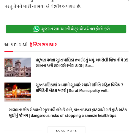
પરંતુ તેમને મારી નાખવા એ ગંભીર અપરાધ છે.
આ પણ વાંચો
ટ્રેન્ડિંગ સમાચાર
પ્રદૂષણ વધતા સુરત પાલિકા તંત્ર દોડતું થયું, અમરોલી બ્રિજ નીચે 35
લાખના ખર્ચે લગાવશે સ્મોગ ટાવર | Sur…
સુરત પાલિકામાં આગામી શુક્રવારે સ્થાયી સમિતિ સહિત વિવિધ 7
કમિટિની બેઠક મળશે | Surat Municipality will…
સાવધાન! છીંક રોકવાની ભૂલ પડી શકે છે ભારે, કાનના પડદા ફાટવાથી લઈ હાર્ટ અટેક
સુધીનું જોખમ | dangerous risks of stopping a sneeze health tips
LOAD MORE