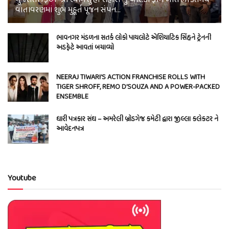
વાતાવરણમાં શુભ મુહૂર્ત પૂજન સંપન…
ભાવનગર મંડળના સતર્ક લોકો પાયલોટે એશિયાટિક સિંહને ટ્રેનની
અડફેટે આવતાં બચાવ્યો
NEERAJ TIWARI’S ACTION FRANCHISE ROLLS WITH
TIGER SHROFF, REMO D’SOUZA AND A POWER-PACKED
ENSEMBLE
ધારી પત્રકાર સંઘ – અમરેલી બ્રોડગેજ કમેટી દ્વારા જીલ્લા કલેકટર ને
આવેદનપત્ર
Youtube