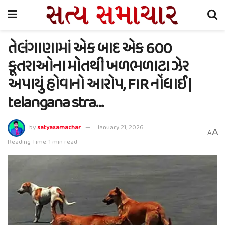
તેલંગાણામાં એક બાદ એક 600
કૂતરાઓના મોતથી ખળભળાટ! ઝેર
અપાયું હોવાનો આરોપ, FIR નોંધાઈ |
telangana stra…
by
satyasamachar
January 21, 2026
A
A
Reading Time: 1 min read