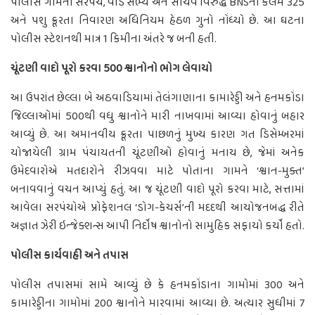
પોલીસે ગામના સરપંચ, વોર્ડ સભ્ય અને સચિવ વિરુદ્ધ BNSની કલમ 325
અને પશુ ક્રૂરતા નિવારણ અધિનિયમ હેઠળ ગુનો નોંધ્યો છે. આ ઘટના
પોલીસ સ્ટેશનથી માત્ર 1 કિમીના અંતરે જ બની હતી.
ચૂંટણી વાદો પૂરો કરવા 500 શ્વાનોનો ભોગ લેવાયો
આ ઉપરાંત છેલ્લા બે અઠવાડિયામાં તેલંગાણાના કામારેડ્ડી અને હનમકોંડા
જિલ્લાઓમાં 500થી વધુ શ્વાનોને મારી નાખવામાં આવ્યા હોવાનું બહાર
આવ્યું છે. આ અમાનવીય ક્રૂરતા પાછળનું મુખ્ય કારણ ગત ડિસેમ્બરમાં
યોજાયેલી ગ્રામ પંચાયતની ચૂંટણીઓ હોવાનું મનાય છે, જેમાં અનેક
ઉમેદવારોએ મતદારોને રીઝવવા માટે પોતાના ગામને ‘શ્વાન-મુક્ત’
બનાવવાનું વચન આપ્યું હતું. આ જ ચૂંટણી વાદો પૂરો કરવા માટે, સત્તામાં
આવેલા સરપંચોએ પ્રોફેશનલ ‘ડોગ-કેચર્સ’ની મદદથી આયોજનબદ્ધ રીતે
અજ્ઞાત ઝેરી ઇન્જેક્શન્સ આપી નિર્દોષ શ્વાનોનો સામુહિક સફાયો કર્યો હતો.
પોલીસ કાર્યવાહી અને તપાસ
પોલીસ તપાસમાં સામે આવ્યું છે કે હનમકોંડાના ગામોમાં 300 અને
કામારેડ્ડીના ગામોમાં 200 શ્વાનોને મારવામાં આવ્યા છે. અત્યાર સુધીમાં 7