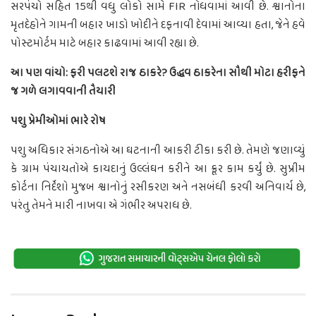
સરપંચો સહિત 15થી વધુ લોકો સામે FIR નોંધવામાં આવી છે. શ્વાનોના
મૃતદેહોને ગામની બહાર ખાડો ખોદીને દફનાવી દેવામાં આવ્યા હતા, જેને હવે
પોસ્ટમોર્ટમ માટે બહાર કાઢવામાં આવી રહ્યા છે.
આ પણ વાંચો: ફરી પલટશે રાજ ઠાકરે? ઉદ્ધવ ઠાકરેના સૌથી મોટા હરીફને
જ ગળે લગાવવાની તૈયારી
પશુ પ્રેમીઓમાં ભારે રોષ
પશુ અધિકાર સંગઠનોએ આ ઘટનાની આકરી ટીકા કરી છે. તેમણે જણાવ્યું
કે ગ્રામ પંચાયતોએ કાયદાનું ઉલ્લંઘન કરીને આ ક્રૂર કામ કર્યું છે. સુપ્રીમ
કોર્ટના નિર્દેશો મુજબ શ્વાનોનું રસીકરણ અને નસબંધી કરવી અનિવાર્ય છે,
પરંતુ તેમને મારી નાખવા એ ગંભીર અપરાધ છે.