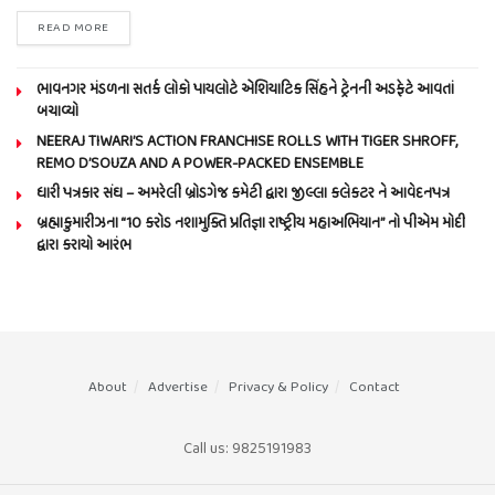
READ MORE
ભાવનગર મંડળના સતર્ક લોકો પાયલોટે એશિયાટિક સિંહને ટ્રેનની અડફેટે આવતાં
બચાવ્યો
NEERAJ TIWARI’S ACTION FRANCHISE ROLLS WITH TIGER SHROFF,
REMO D’SOUZA AND A POWER-PACKED ENSEMBLE
ધારી પત્રકાર સંઘ – અમરેલી બ્રોડગેજ કમેટી દ્વારા જીલ્લા કલેકટર ને આવેદનપત્ર
બ્રહ્માકુમારીઝના “10 કરોડ નશામુક્તિ પ્રતિજ્ઞા રાષ્ટ્રીય મહાઅભિયાન” નો પીએમ મોદી
દ્વારા કરાયો આરંભ
About
Advertise
Privacy & Policy
Contact
Call us: 9825191983