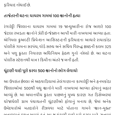
ફરિયાદ નોંધાઈ છે.
તાજેતરની ઘટના: યાચરમ ગામમાં 100 શ્વાનોની હત્યા
રંગારેડ્ડી જિલ્લાના યાચરમ ગામમાં 19 જાન્યુઆરીના રોજ આશરે 100
જેટલા રખડતા શ્વાનોને ઝેરી ઇન્જેક્શન આપી મારી નાખવામાં આવ્યા હતા.
એનિમલ ક્રુઅલ્ટી પ્રિવેન્શન આસિસ્ટન્ટની ફરિયાદના આધારે રાચાકોંડા
પોલીસે ગામના સરપંચ, વોર્ડ સભ્ય અને સચિવ વિરુદ્ધ BNSની કલમ 325
અને પશુ ક્રૂરતા નિવારણ અધિનિયમ હેઠળ ગુનો નોંધ્યો છે. આ ઘટના
પોલીસ સ્ટેશનથી માત્ર 1 કિમીના અંતરે જ બની હતી.
ચૂંટણી વાદો પૂરો કરવા 500 શ્વાનોનો ભોગ લેવાયો
આ ઉપરાંત છેલ્લા બે અઠવાડિયામાં તેલંગાણાના કામારેડ્ડી અને હનમકોંડા
જિલ્લાઓમાં 500થી વધુ શ્વાનોને મારી નાખવામાં આવ્યા હોવાનું બહાર
આવ્યું છે. આ અમાનવીય ક્રૂરતા પાછળનું મુખ્ય કારણ ગત ડિસેમ્બરમાં
યોજાયેલી ગ્રામ પંચાયતની ચૂંટણીઓ હોવાનું મનાય છે, જેમાં અનેક
ઉમેદવારોએ મતદારોને રીઝવવા માટે પોતાના ગામને ‘શ્વાન-મુક્ત’