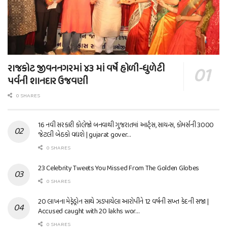
રાજકોટ જીવનનગરમાં ૪૩ માં વર્ષે હોળી-ધુળેટી
પર્વની શાનદાર ઉજવણી
0 SHARES
16 નવી સરકારી કોલેજો બનવાથી ગુજરાતમાં આર્ટ્સ, સાયન્સ, કોમર્સની 3000
જેટલી બેઠકો વધશે | gujarat gover…
0 SHARES
23 Celebrity Tweets You Missed From The Golden Globes
0 SHARES
20 લાખના મેફેડ્રોન સાથે ઝડપાયેલા આરોપીને 12 વર્ષની સખ્ત કેદની સજા |
Accused caught with 20 lakhs wor…
0 SHARES