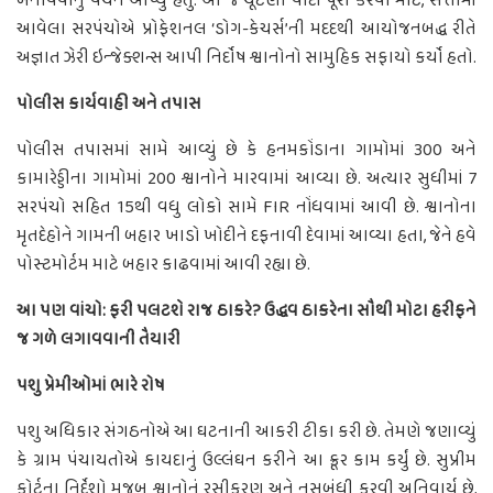
બનાવવાનું વચન આપ્યું હતું. આ જ ચૂંટણી વાદો પૂરો કરવા માટે, સત્તામાં
આવેલા સરપંચોએ પ્રોફેશનલ ‘ડોગ-કેચર્સ’ની મદદથી આયોજનબદ્ધ રીતે
અજ્ઞાત ઝેરી ઇન્જેક્શન્સ આપી નિર્દોષ શ્વાનોનો સામુહિક સફાયો કર્યો હતો.
પોલીસ કાર્યવાહી અને તપાસ
પોલીસ તપાસમાં સામે આવ્યું છે કે હનમકોંડાના ગામોમાં 300 અને
કામારેડ્ડીના ગામોમાં 200 શ્વાનોને મારવામાં આવ્યા છે. અત્યાર સુધીમાં 7
સરપંચો સહિત 15થી વધુ લોકો સામે FIR નોંધવામાં આવી છે. શ્વાનોના
મૃતદેહોને ગામની બહાર ખાડો ખોદીને દફનાવી દેવામાં આવ્યા હતા, જેને હવે
પોસ્ટમોર્ટમ માટે બહાર કાઢવામાં આવી રહ્યા છે.
આ પણ વાંચો: ફરી પલટશે રાજ ઠાકરે? ઉદ્ધવ ઠાકરેના સૌથી મોટા હરીફને
જ ગળે લગાવવાની તૈયારી
પશુ પ્રેમીઓમાં ભારે રોષ
પશુ અધિકાર સંગઠનોએ આ ઘટનાની આકરી ટીકા કરી છે. તેમણે જણાવ્યું
કે ગ્રામ પંચાયતોએ કાયદાનું ઉલ્લંઘન કરીને આ ક્રૂર કામ કર્યું છે. સુપ્રીમ
કોર્ટના નિર્દેશો મુજબ શ્વાનોનું રસીકરણ અને નસબંધી કરવી અનિવાર્ય છે,