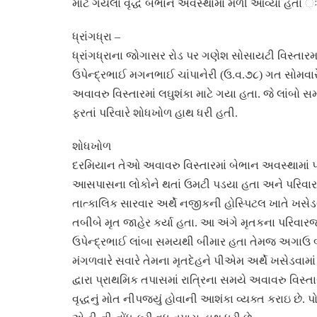
માટે ગયેલા વૃદ્ધ બેભાન અવસ્થામાં મળી આવ્યા હતા ઃ
ધ્રાંગધ્રા
–
ધ્રાંગધ્રાના જોગાસર રોડ પર ગણેશ સોસાયટી વિસ્તારમા
ઉપેન્દ્રભાઈ મગનભાઈ ચાંપાનેરી (ઉ.વ.૭૮) ગત સોમવારે
અવાવરુ વિસ્તારમાં લઘુશંકા માટે ગયા હતા. જે લાંબો 
ફરતાં પરિવારે શોધખોળ હાથ ધરી હતી.
શોધખોળ
દરમિયાન તેઓ અવાવરુ વિસ્તારમાં બેભાન અવસ્થામાં
આસપાસના લોકોને થતાં ઉમટી પડયા હતા અને પરિવારજ
તાત્કાલિક સારવાર અર્થે નજીકની હોસ્પિટલ ખાતે ખસેડ
તબીબે મૃત જાહેર કર્યા હતા. આ અંગે મૃતકના પરિવારજન
ઉપેન્દ્રભાઈ લાંબા સમયથી બીમાર હતા તેમજ અગાઉ બ
મંગળવારે સવારે તેમના મૃતદેહને પીએમ અર્થે ખસેડવામા
દ્વારા પ્રાથમિક તપાસમાં રાત્રિના સમયે અવાવરુ વિસ
વૃદ્ધનું મોત નીપજ્યું હોવાની આશંકા વ્યક્ત કરાઇ છે