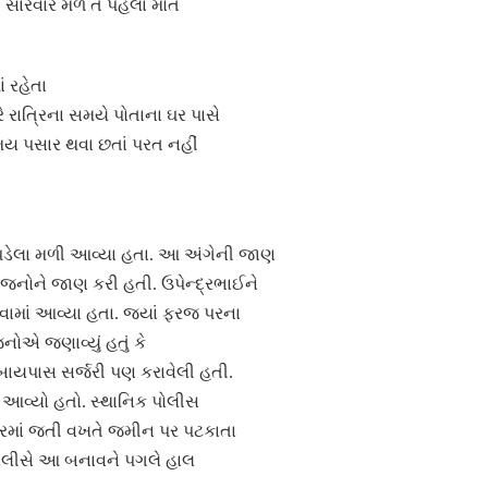
 સારવાર મળે તે પહેલા મોત
ં રહેતા
 રાત્રિના સમયે પોતાના ઘર પાસે
સમય પસાર થવા છતાં પરત નહીં
 પડેલા મળી આવ્યા હતા. આ અંગેની જાણ
નોને જાણ કરી હતી. ઉપેન્દ્રભાઈને
વામાં આવ્યા હતા. જ્યાં ફરજ પરના
ોએ જણાવ્યું હતું કે
ાયપાસ સર્જરી પણ કરાવેલી હતી.
ં આવ્યો હતો. સ્થાનિક પોલીસ
્તારમાં જતી વખતે જમીન પર પટકાતા
. પોલીસે આ બનાવને પગલે હાલ