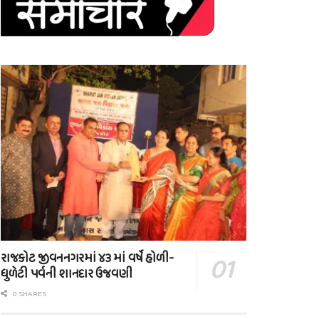
રાજકોટ જીવનનગરમાં ૪૩ માં વર્ષે હોળી-
ધુળેટી પર્વની શાનદાર ઉજવણી
0 SHARES