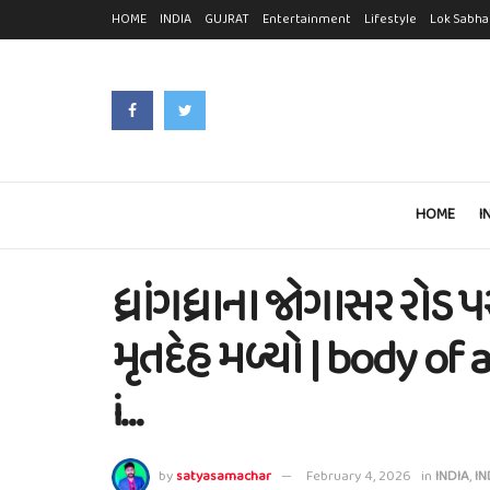
HOME
INDIA
GUJRAT
Entertainment
Lifestyle
Lok Sabha
HOME
I
ધ્રાંગધ્રાના જોગાસર રોડ
મૃતદેહ મળ્યો | body o
i…
by
satyasamachar
February 4, 2026
in
INDIA
,
IN