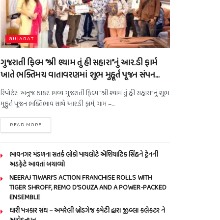
GUJARAT
ગુજરાતી ફિલ્મ “શ્રી શ્યામ તું હી સહારા”નું આર.ડી ફાર્મ
ખાતે ભક્તિમય વાતાવરણમાં શુભ મુહૂર્ત પૂજન સંપન…
રિપોર્ટર: અનુજ ઠાકર. ભવ્ય ગુજરાતી ફિલ્મ “શ્રી શ્યામ તું હી સહારા”નું શુભ
મુહૂર્ત પૂજન ભક્તિભાવ સાથે આર.ડી ફાર્મ, ગામ –...
READ MORE
ભાવનગર મંડળના સતર્ક લોકો પાયલોટે એશિયાટિક સિંહને ટ્રેનની
અડફેટે આવતાં બચાવ્યો
NEERAJ TIWARI’S ACTION FRANCHISE ROLLS WITH
TIGER SHROFF, REMO D’SOUZA AND A POWER-PACKED
ENSEMBLE
ધારી પત્રકાર સંઘ – અમરેલી બ્રોડગેજ કમેટી દ્વારા જીલ્લા કલેકટર ને