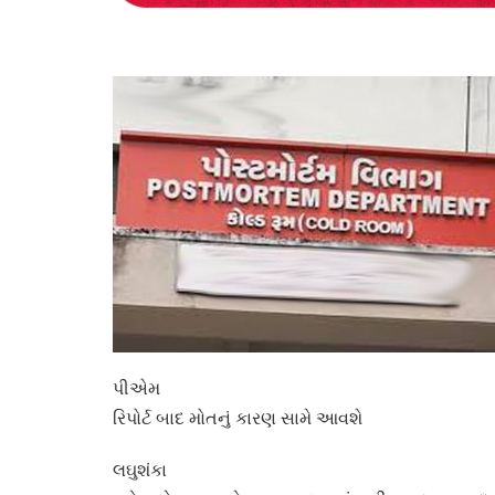
પીએમ
રિપોર્ટ બાદ મોતનું કારણ સામે આવશે
લઘુશંકા