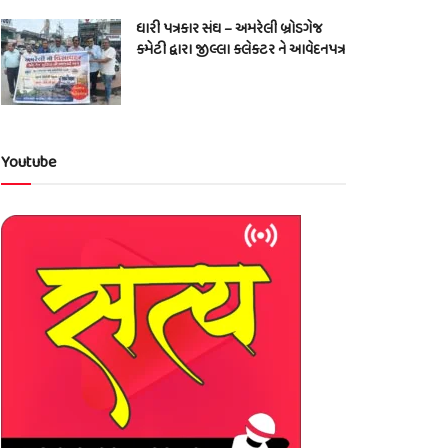
ધારી પત્રકાર સંઘ – અમરેલી બ્રોડગેજ
કમેટી દ્વારા જીલ્લા કલેકટર ને આવેદનપત્ર
Youtube