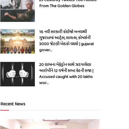
From The Golden Globes
16 નવી સરકારી કોલેજો બનવાથી
ગુજરાતમાં આર્ટ્સ, સાયન્સ, કોમર્સની
3000 જેટલી બેઠકો વધશે | gujarat
gover…
20 લાખના મેફેડ્રોન સાથે ઝડપાયેલા
આરોપીને 12 વર્ષની સખ્ત કેદની સજા |
Accused caught with 20 lakhs
wor…
Recent News