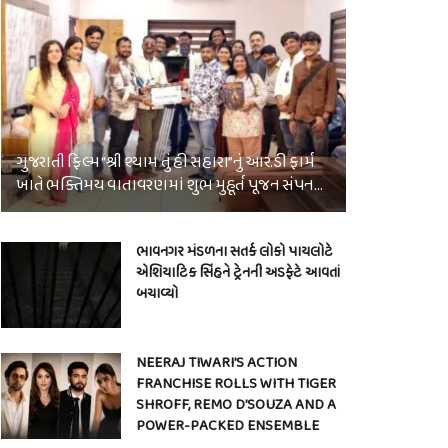
ગુજરાતી ફિલ્મ “શ્રી શ્યામ તું હી સહારા”નું આર.ડી ફાર્મ
ખાતે ભક્તિમય વાતાવરણમાં શુભ મુહૂર્ત પૂજન સંપન…
ભાવનગર મંડળના સતર્ક લોકો પાયલોટે
એશિયાટિક સિંહને ટ્રેનની અડફેટે આવતાં
બચાવ્યો
NEERAJ TIWARI’S ACTION
FRANCHISE ROLLS WITH TIGER
SHROFF, REMO D’SOUZA AND A
POWER-PACKED ENSEMBLE