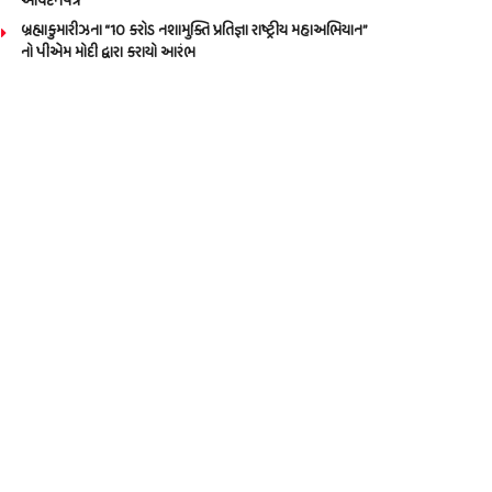
આવેદનપત્ર
બ્રહ્માકુમારીઝના “10 કરોડ નશામુક્તિ પ્રતિજ્ઞા રાષ્ટ્રીય મહાઅભિયાન”
નો પીએમ મોદી દ્વારા કરાયો આરંભ