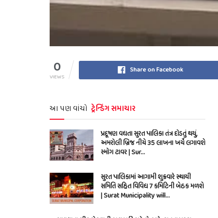
0
Share on Facebook
VIEWS
આ પણ વાંચો
ટ્રેન્ડિંગ સમાચાર
પ્રદૂષણ વધતા સુરત પાલિકા તંત્ર દોડતું થયું,
અમરોલી બ્રિજ નીચે 35 લાખના ખર્ચે લગાવશે
સ્મોગ ટાવર | Sur…
સુરત પાલિકામાં આગામી શુક્રવારે સ્થાયી
સમિતિ સહિત વિવિધ 7 કમિટિની બેઠક મળશે
| Surat Municipality will…