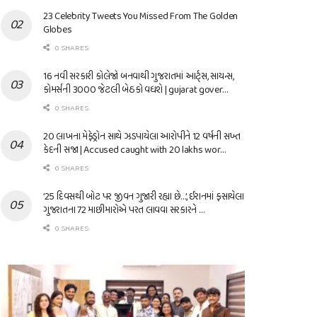
23 Celebrity Tweets You Missed From The Golden
Globes
0 SHARES
16 નવી સરકારી કોલેજો બનવાથી ગુજરાતમાં આર્ટ્સ, સાયન્સ,
કોમર્સની 3000 જેટલી બેઠકો વધશે | gujarat gover…
0 SHARES
20 લાખના મેફેડ્રોન સાથે ઝડપાયેલા આરોપીને 12 વર્ષની સખ્ત
કેદની સજા | Accused caught with 20 lakhs wor…
0 SHARES
’25 દિવસથી બોટ પર જીવન ગુજારી રહ્યા છે…’, ઈરાનમાં ફસાયેલા
ગુજરાતના 72 માછીમારોએ પરત લાવવા સરકારને …
0 SHARES