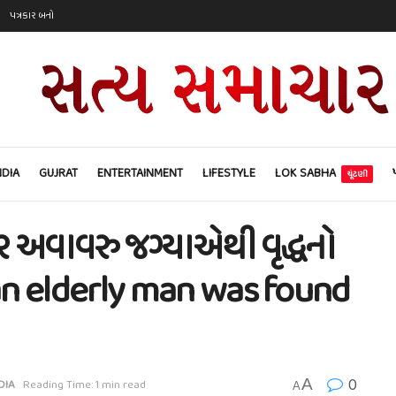
પત્રકાર બનો
NDIA
GUJRAT
ENTERTAINMENT
LIFESTYLE
LOK SABHA
ચૂંટણી
 પર અવાવરુ જગ્યાએથી વૃદ્ધનો
f an elderly man was found
0
A
DIA
Reading Time: 1 min read
A