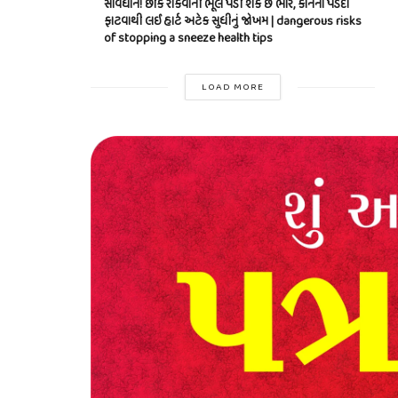
સાવધાન! છીંક રોકવાની ભૂલ પડી શકે છે ભારે, કાનના પડદા
ફાટવાથી લઈ હાર્ટ અટેક સુધીનું જોખમ | dangerous risks
of stopping a sneeze health tips
LOAD MORE