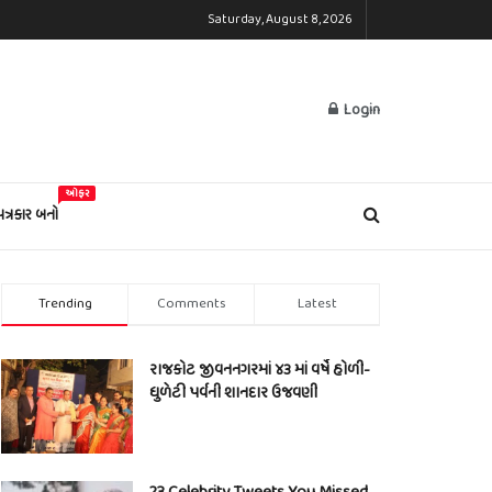
Saturday, August 8, 2026
Login
ઓફર
પત્રકાર બનો
Trending
Comments
Latest
રાજકોટ જીવનનગરમાં ૪૩ માં વર્ષે હોળી-
ધુળેટી પર્વની શાનદાર ઉજવણી
23 Celebrity Tweets You Missed