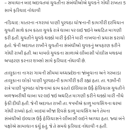
– સમાધાન બાદ અદાવતમાં યુવતીના સંબંધીઓએ યુવકને ગોંધી રાખતા 5
સામે ફરિયાદ નોધાવી
નડિયાદ : માતરના નગરામાં પાણી પુરવઠા યોજનાની કામગીરી દરમિયાન
યુવતી સાથે કામ કરતા યુવકે રાત્રે ધાબા પર લઇ જઇને અઘટિત માગણી
કરી હતી. યુવતીને યુવકે ધક્કો મારી ફેંકીને મારી નાખવાનો પ્રયાસ કરાયો
હતો. જેની અદાવત રાખીને યુવતીના સંબંધીઓ યુવકનું અપહરણ કરીને
ગોંધી રાખી હતી. આ મામલે યુવકના સાળાએ લીંબાસી પોલીસ મથકમાં
અપહરણ કરનાર શખ્સો સામે ફરિયાદ નોંધાવી છે.
તાલુકાના નાગરા ગામની સીમમાં મધ્યપ્રદેશના જાંબુવાના અને ગરબાડા
તાલુકાના લોકો પાણી પુરવઠાની કામગીરી કરી રહ્યાં હતા. તા. ૧૩મીની
રાત્રે પાણી પુરવઠા યોજનામાં કામ કરતો ઇલિયાસ ઉર્ફે હેલિયાસ યુવતીને
બળજબરીથી ધાબા પર લઇ જઇ અઘટિત માગણી કરીને ધક્કો મારી નીચે
ફેંકી દીધી હતી. જેની અદાવત રાખી તા. ૧૫મીએ કાળુ માવસિંગના ઘરમાં
ગોંધી રાખ્યો હતો. બાદમાં બીજા દિવસે કાળુ માવસિંગ અને તેમના
સંબંધીઓ ઇલ્યાસ ઉર્ફે હેલિયાસને લીંબાસી લઇને આવ્યા હતા. જ્યાં બંને
પક્ષોએ સામાધાન કર્યુ હતું. જે તે સમયે ફરિયાદ નોંધાવી ન હતી.