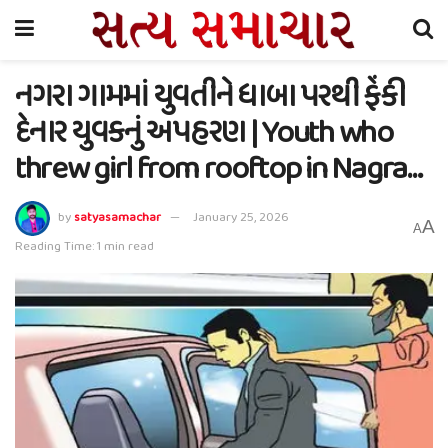
નગરા ગામમાં યુવતીને ધાબા પરથી ફેંકી
દેનાર યુવકનું અપહરણ | Youth who
threw girl from rooftop in Nagra…
by
satyasamachar
January 25, 2026
A
A
Reading Time: 1 min read