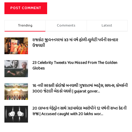
Trending
Comments
Latest
રાજકોટ જીવનનગરમાં ૪૩ માં વર્ષે હોળી-ધુળેટી પર્વની શાનદાર
ઉજવણી
23 Celebrity Tweets You Missed From The Golden
Globes
16 નવી સરકારી કોલેજો બનવાથી ગુજરાતમાં આર્ટ્સ, સાયન્સ, કોમર્સની
3000 જેટલી બેઠકો વધશે | gujarat gover…
20 લાખના મેફેડ્રોન સાથે ઝડપાયેલા આરોપીને 12 વર્ષની સખ્ત કેદની
સજા | Accused caught with 20 lakhs wor…