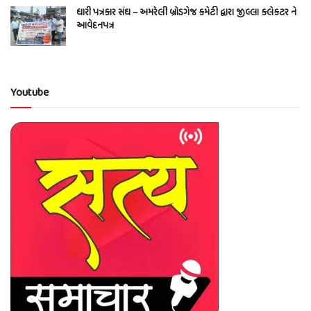
ધારી પત્રકાર સંઘ – અમરેલી બ્રોડગેજ કમેટી દ્વારા જીલ્લા કલેકટર ને
આવેદનપત્ર
Youtube