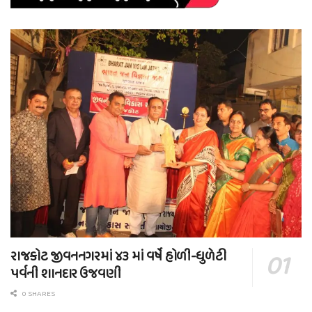
રાજકોટ જીવનનગરમાં ૪૩ માં વર્ષે હોળી-ધુળેટી
પર્વની શાનદાર ઉજવણી
0 SHARES