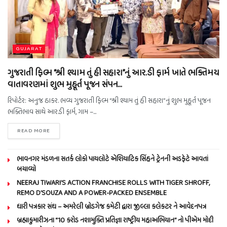
GUJARAT
ગુજરાતી ફિલ્મ “શ્રી શ્યામ તું હી સહારા”નું આર.ડી ફાર્મ ખાતે ભક્તિમય
વાતાવરણમાં શુભ મુહૂર્ત પૂજન સંપન…
રિપોર્ટર: અનુજ ઠાકર. ભવ્ય ગુજરાતી ફિલ્મ “શ્રી શ્યામ તું હી સહારા”નું શુભ મુહૂર્ત પૂજન
ભક્તિભાવ સાથે આર.ડી ફાર્મ, ગામ –...
READ MORE
ભાવનગર મંડળના સતર્ક લોકો પાયલોટે એશિયાટિક સિંહને ટ્રેનની અડફેટે આવતાં
બચાવ્યો
NEERAJ TIWARI’S ACTION FRANCHISE ROLLS WITH TIGER SHROFF,
REMO D’SOUZA AND A POWER-PACKED ENSEMBLE
ધારી પત્રકાર સંઘ – અમરેલી બ્રોડગેજ કમેટી દ્વારા જીલ્લા કલેકટર ને આવેદનપત્ર
બ્રહ્માકુમારીઝના “10 કરોડ નશામુક્તિ પ્રતિજ્ઞા રાષ્ટ્રીય મહાઅભિયાન” નો પીએમ મોદી