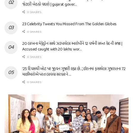
જેટલી બેઠકો વધશે | gujarat gover…
0 SHARES
23 Celebrity Tweets You Missed From The Golden Globes
0 SHARES
20 લાખના મેફેડ્રોન સાથે ઝડપાયેલા આરોપીને 12 વર્ષની સખ્ત કેદની સજા |
Accused caught with 20 lakhs wor…
0 SHARES
’25 દિવસથી બોટ પર જીવન ગુજારી રહ્યા છે…’, ઈરાનમાં ફસાયેલા ગુજરાતના 72
માછીમારોએ પરત લાવવા સરકારને …
0 SHARES