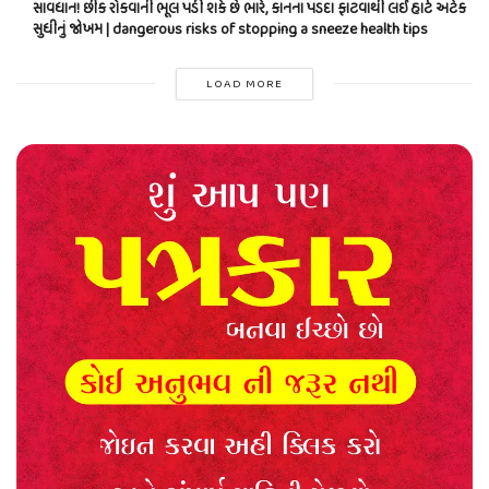
સાવધાન! છીંક રોકવાની ભૂલ પડી શકે છે ભારે, કાનના પડદા ફાટવાથી લઈ હાર્ટ અટેક
સુધીનું જોખમ | dangerous risks of stopping a sneeze health tips
LOAD MORE