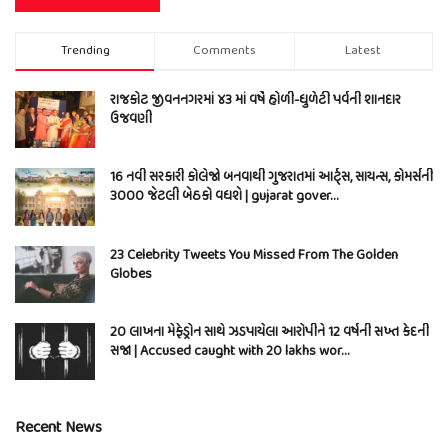
Trending
Comments
Latest
રાજકોટ જીવનનગરમાં ૪૩ માં વર્ષે હોળી-ધુળેટી પર્વની શાનદાર
ઉજવણી
16 નવી સરકારી કોલેજો બનવાથી ગુજરાતમાં આર્ટ્સ, સાયન્સ, કોમર્સની
3000 જેટલી બેઠકો વધશે | gujarat gover…
23 Celebrity Tweets You Missed From The Golden
Globes
20 લાખના મેફેડ્રોન સાથે ઝડપાયેલા આરોપીને 12 વર્ષની સખ્ત કેદની
સજા | Accused caught with 20 lakhs wor…
Recent News