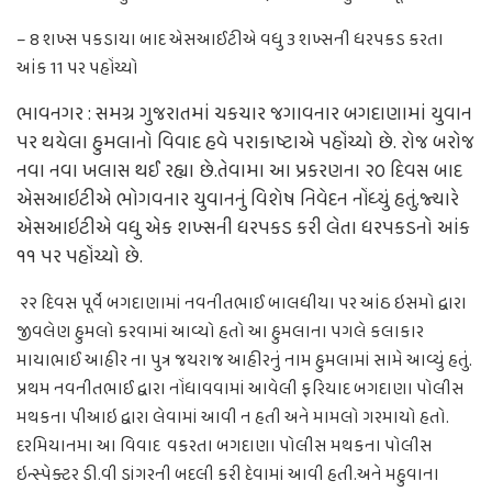
– 8 શખ્સ પકડાયા બાદ એસઆઈટીએ વધુ 3 શખ્સની ધરપકડ કરતા
આંક 11 પર પહોંચ્યો
ભાવનગર : સમગ્ર ગુજરાતમાં ચકચાર જગાવનાર બગદાણામાં યુવાન
પર થયેલા હુમલાનો વિવાદ હવે પરાકાષ્ટાએ પહોંચ્યો છે. રોજ બરોજ
નવા નવા ખલાસ થઈ રહ્યા છે.તેવામા આ પ્રકરણના ૨૦ દિવસ બાદ
એસઆઇટીએ ભોગવનાર યુવાનનું વિશેષ નિવેદન નોંધ્યું હતું.જ્યારે
એસઆઇટીએ વધુ એક શખ્સની ધરપકડ કરી લેતા ધરપકડનો આંક
૧૧ પર પહોંચ્યો છે.
૨૨ દિવસ પૂર્વે બગદાણામાં નવનીતભાઈ બાલધીયા પર આંઠ ઇસમો દ્વારા
જીવલેણ હુમલો કરવામાં આવ્યો હતો આ હુમલાના પગલે કલાકાર
માયાભાઈ આહીર ના પુત્ર જયરાજ આહીરનું નામ હુમલામાં સામે આવ્યું હતું.
પ્રથમ નવનીતભાઈ દ્વારા નોંધાવવામાં આવેલી ફરિયાદ બગદાણા પોલીસ
મથકના પીઆઇ દ્વારા લેવામાં આવી ન હતી અને મામલો ગરમાયો હતો.
દરમિયાનમા આ વિવાદ વકરતા બગદાણા પોલીસ મથકના પોલીસ
ઇન્સ્પેક્ટર ડી.વી ડાંગરની બદલી કરી દેવામાં આવી હતી.અને મહુવાના