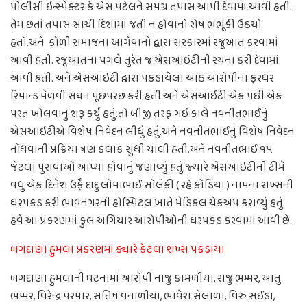
પોલીસી ઇન્સ્પેક્ટર કે એસ પટેલને સમગ્ર તપાસ આપી દેવામાં આવી હતી.
તેમ છતાં તપાસ સાચી દિશામાં જતી ન હોવાનો રોષ ભભૂકી ઉઠયો
હતો.અને કોળી સમાજના આગેવાનો દ્વારા સરકારમાં રજૂઆત કરવામાં
આવી હતી. રજૂઆતના પગલે તુરંત જ એસઆઇટીની રચના કરી દેવામાં
આવી હતી. અને એસઆઇટી દ્વારા પકડાયેલા આઠ આરોપીના ફરધર
રિમાન્ડ મેળવી સઘન પૂછપરછ કરી હતી.અને એસઆઈટી એક પછી એક
પરત ખોલવાનું શરૂ કર્યું હતું.તો બીજી તરફ ગઈ કાલે નવનીતભાઈનું
એસઆઇટીએ વિશેષ નિવેદન લીધું હતું.અને નવનીતભાઈનું વિશેષ નિવેદન
નોંધવાની પ્રક્રિયા ત્રણ કલાક સુધી ચાલી હતી.અને નવનીતભાઈ ૧૫
જેટલા પુરાવાઓ આપ્યા હોવાનું જણાવ્યું હતું.જ્યારે એસઆઇટીની ટીમે
વધુ એક દિનેશ ઉર્ફે દાદુ લોમાભાઈ સોલંકી ( રહે.કોડિયા ) નામના શખ્સની
ધરપકડ કરી ભાવનગરની હોસ્પિટલ ખાતે મેડિકલ ચેકઅપ કરાવ્યું હતું.
હવે આ પ્રકરણમાં કુલ અગિયાર આરોપીઓની ધરપકડ કરવામાં આવી છે.
બગદાણા હુમલા પ્રકરણમાં ક્યારે કેટલા શખ્સ પકડાયા
બગદાણા હુમલાની ઘટનામાં આરોપી નાજુ કામળીયા, રાજુ ભમ્મર, આતુ
ભમ્મર, વિરેન્દ્ર પરમાર, સતિષ વનાળીયા, ભાવેશ સેલાળા, વિરુ સઈડા,