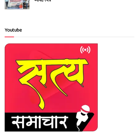
આવેદનપત્ર
Youtube