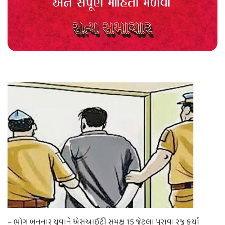
– ભોગ બનનાર યુવાને એસઆઈટી સમક્ષ 15 જેટલા પુરાવા રજૂ કર્યા