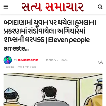
બગદાણામાં યુવાન પર થયેલા હુમલાના
પ્રકરણમાં સંડોવાયેલા અગિયારમાં
શખ્સની ધરપકડ | Eleven people
arreste…
by
satyasamachar
January 21, 2026
A
A
Reading Time: 1 min read