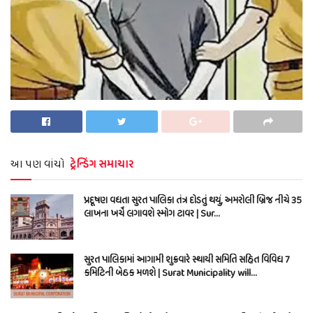
આ પણ વાંચો
ટ્રેન્ડિંગ સમાચાર
પ્રદૂષણ વધતા સુરત પાલિકા તંત્ર દોડતું થયું, અમરોલી બ્રિજ નીચે 35
લાખના ખર્ચે લગાવશે સ્મોગ ટાવર | Sur…
સુરત પાલિકામાં આગામી શુક્રવારે સ્થાયી સમિતિ સહિત વિવિધ 7
કમિટિની બેઠક મળશે | Surat Municipality will…