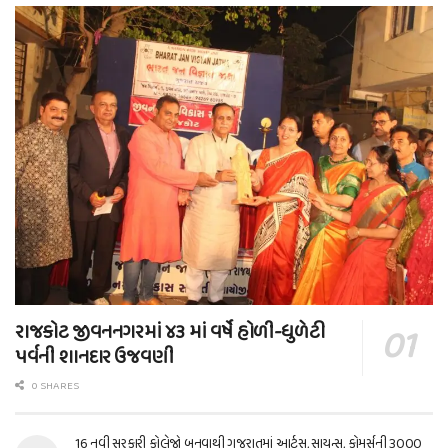
રાજકોટ જીવનનગરમાં ૪૩ માં વર્ષે હોળી-ધુળેટી
પર્વની શાનદાર ઉજવણી
0 SHARES
16 નવી સરકારી કોલેજો બનવાથી ગુજરાતમાં આર્ટ્સ, સાયન્સ, કોમર્સની 3000