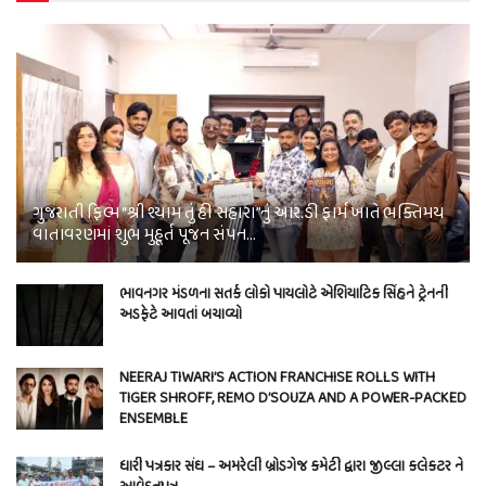
ગુજરાતી ફિલ્મ “શ્રી શ્યામ તું હી સહારા”નું આર.ડી ફાર્મ ખાતે ભક્તિમય
વાતાવરણમાં શુભ મુહૂર્ત પૂજન સંપન…
ભાવનગર મંડળના સતર્ક લોકો પાયલોટે એશિયાટિક સિંહને ટ્રેનની
અડફેટે આવતાં બચાવ્યો
NEERAJ TIWARI’S ACTION FRANCHISE ROLLS WITH
TIGER SHROFF, REMO D’SOUZA AND A POWER-PACKED
ENSEMBLE
ધારી પત્રકાર સંઘ – અમરેલી બ્રોડગેજ કમેટી દ્વારા જીલ્લા કલેકટર ને