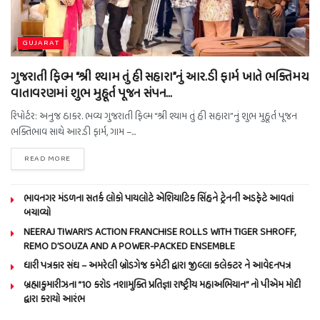
GUJARAT
ગુજરાતી ફિલ્મ “શ્રી શ્યામ તું હી સહારા”નું આર.ડી ફાર્મ ખાતે ભક્તિમય
વાતાવરણમાં શુભ મુહૂર્ત પૂજન સંપન…
રિપોર્ટર: અનુજ ઠાકર. ભવ્ય ગુજરાતી ફિલ્મ “શ્રી શ્યામ તું હી સહારા”નું શુભ મુહૂર્ત પૂજન
ભક્તિભાવ સાથે આર.ડી ફાર્મ, ગામ –...
READ MORE
ભાવનગર મંડળના સતર્ક લોકો પાયલોટે એશિયાટિક સિંહને ટ્રેનની અડફેટે આવતાં
બચાવ્યો
NEERAJ TIWARI’S ACTION FRANCHISE ROLLS WITH TIGER SHROFF,
REMO D’SOUZA AND A POWER-PACKED ENSEMBLE
ધારી પત્રકાર સંઘ – અમરેલી બ્રોડગેજ કમેટી દ્વારા જીલ્લા કલેકટર ને આવેદનપત્ર
બ્રહ્માકુમારીઝના “10 કરોડ નશામુક્તિ પ્રતિજ્ઞા રાષ્ટ્રીય મહાઅભિયાન” નો પીએમ મોદી
દ્વારા કરાયો આરંભ