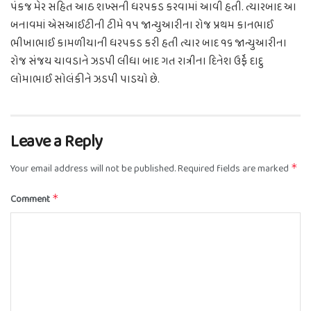
પંકજ મેર સહિત આઠ શખ્સની ધરપકડ કરવામાં આવી હતી. ત્યારબાદ આ
બનાવમાં એસઆઈટીની ટીમે ૧૫ જાન્યુઆરીના રોજ પ્રથમ કાનભાઈ
ભીખાભાઈ કામળીયાની ધરપકડ કરી હતી ત્યાર બાદ ૧૬ જાન્યુઆરીના
રોજ સંજય ચાવડાને ઝડપી લીધા બાદ ગત રાત્રીના દિનેશ ઉર્ફે દાદુ
લોમાભાઈ સોલંકીને ઝડપી પાડયો છે.
Leave a Reply
Your email address will not be published.
Required fields are marked
*
Comment
*