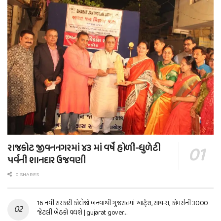
રાજકોટ જીવનનગરમાં ૪૩ માં વર્ષે હોળી-ધુળેટી
પર્વની શાનદાર ઉજવણી
0 SHARES
16 નવી સરકારી કોલેજો બનવાથી ગુજરાતમાં આર્ટ્સ, સાયન્સ, કોમર્સની 3000
જેટલી બેઠકો વધશે | gujarat gover…