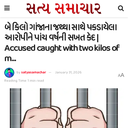
બે કિલો ગાંજાના જથ્થા સાથે પકડાયેલા
આરોપીને પાંચ વર્ષની સખત કેદ |
Accused caught with two kilos of
m…
by
satyasamachar
January 31, 2026
A
A
Reading Time: 1 min read