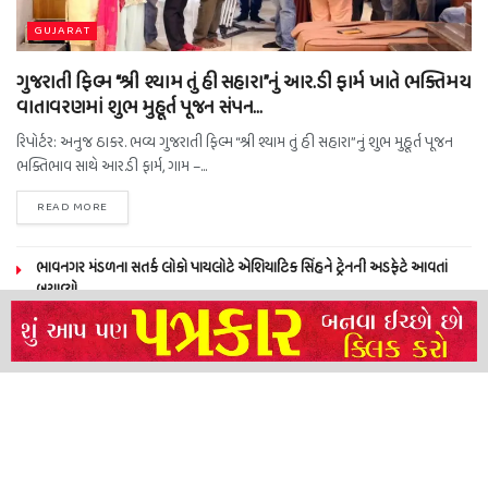
GUJARAT
ગુજરાતી ફિલ્મ “શ્રી શ્યામ તું હી સહારા”નું આર.ડી ફાર્મ ખાતે ભક્તિમય
વાતાવરણમાં શુભ મુહૂર્ત પૂજન સંપન…
રિપોર્ટર: અનુજ ઠાકર. ભવ્ય ગુજરાતી ફિલ્મ “શ્રી શ્યામ તું હી સહારા”નું શુભ મુહૂર્ત પૂજન
ભક્તિભાવ સાથે આર.ડી ફાર્મ, ગામ –...
READ MORE
ભાવનગર મંડળના સતર્ક લોકો પાયલોટે એશિયાટિક સિંહને ટ્રેનની અડફેટે આવતાં
બચાવ્યો
NEERAJ TIWARI’S ACTION FRANCHISE ROLLS WITH TIGER SHROFF,
REMO D’SOUZA AND A POWER-PACKED ENSEMBLE
ધારી પત્રકાર સંઘ – અમરેલી બ્રોડગેજ કમેટી દ્વારા જીલ્લા કલેકટર ને આવેદનપત્ર
બ્રહ્માકુમારીઝના “10 કરોડ નશામુક્તિ પ્રતિજ્ઞા રાષ્ટ્રીય મહાઅભિયાન” નો પીએમ મોદી
દ્વારા કરાયો આરંભ