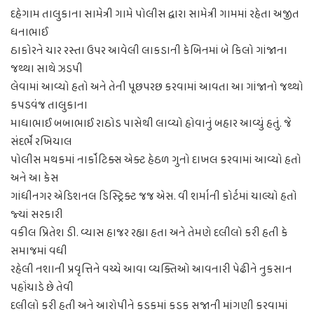
દહેગામ તાલુકાના સામેત્રી ગામે પોલીસ દ્વારા સામેત્રી ગામમાં રહેતા અજીત
ધનાભાઈ
ઠાકોરને ચાર રસ્તા ઉપર આવેલી લાકડાની કેબિનમાં બે કિલો ગાંજાના
જથ્થા સાથે ઝડપી
લેવામાં આવ્યો હતો અને તેની પૂછપરછ કરવામાં આવતા આ ગાંજાનો જથ્થો
કપડવંજ તાલુકાના
માધાભાઈ બબાભાઈ રાઠોડ પાસેથી લાવ્યો હોવાનું બહાર આવ્યું હતું. જે
સંદર્ભે રખિયાલ
પોલીસ મથકમાં નાર્કોટિક્સ એક્ટ હેઠળ ગુનો દાખલ કરવામાં આવ્યો હતો
અને આ કેસ
ગાંધીનગર એડિશનલ ડિસ્ટ્રિક્ટ જજ એસ. વી શર્માની કોર્ટમાં ચાલ્યો હતો
જ્યાં સરકારી
વકીલ પ્રિતેશ ડી. વ્યાસ હાજર રહ્યા હતા અને તેમણે દલીલો કરી હતી કે
સમાજમાં વધી
રહેલી નશાની પ્રવૃત્તિને વચ્ચે આવા વ્યક્તિઓ આવનારી પેઢીને નુકસાન
પહોંચાડે છે તેવી
દલીલો કરી હતી અને આરોપીને કડકમાં કડક સજાની માંગણી કરવામાં