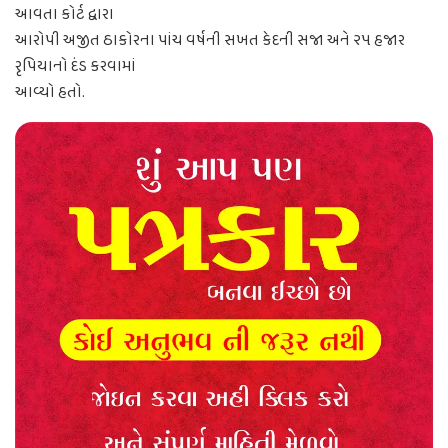
આવતા કોર્ટ દ્વારા
આરોપી અજીત ઠાકોરના પાંચ વર્ષની સખત કેદની સજા અને ૨૫ હજાર
રૃપિયાનો દંડ કરવામાં
આવ્યો હતો.