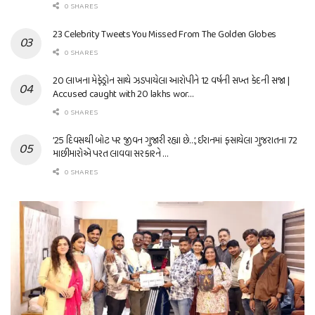
0 SHARES
23 Celebrity Tweets You Missed From The Golden Globes
0 SHARES
20 લાખના મેફેડ્રોન સાથે ઝડપાયેલા આરોપીને 12 વર્ષની સખ્ત કેદની સજા |
Accused caught with 20 lakhs wor…
0 SHARES
’25 દિવસથી બોટ પર જીવન ગુજારી રહ્યા છે…’, ઈરાનમાં ફસાયેલા ગુજરાતના 72
માછીમારોએ પરત લાવવા સરકારને …
0 SHARES