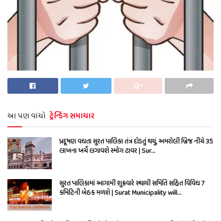
આ પણ વાંચો
ટ્રેન્ડિંગ સમાચાર
પ્રદૂષણ વધતા સુરત પાલિકા તંત્ર દોડતું થયું, અમરોલી બ્રિજ નીચે 35
લાખના ખર્ચે લગાવશે સ્મોગ ટાવર | Sur…
સુરત પાલિકામાં આગામી શુક્રવારે સ્થાયી સમિતિ સહિત વિવિધ 7
કમિટિની બેઠક મળશે | Surat Municipality will…