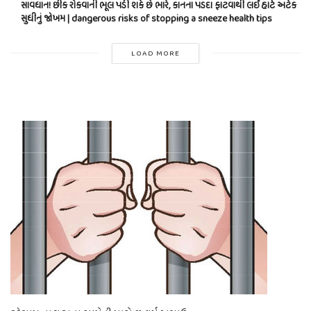
સાવધાન! છીંક રોકવાની ભૂલ પડી શકે છે ભારે, કાનના પડદા ફાટવાથી લઈ હાર્ટ અટેક
સુધીનું જોખમ | dangerous risks of stopping a sneeze health tips
LOAD MORE