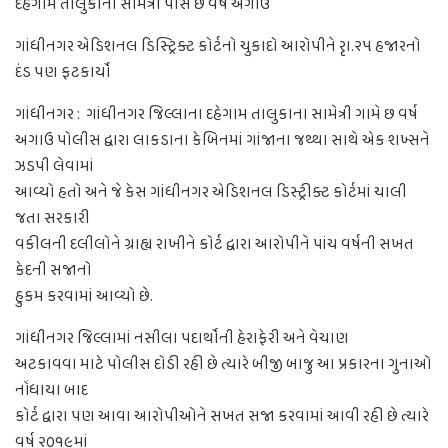
દહેગામ તાલુકાના સામેત્રી પાસે છ વર્ષ અગાઉ
ગાંધીનગર એડિશનલ ડિસ્ટ્રિક્ટ કોર્ટનો ચુકાદો આરોપીને રૃા.૨૫ હજારનો
દંડ પણ ફટકાર્યો
ગાંધીનગર :
ગાંધીનગર જિલ્લાના દહેગામ તાલુકાના સામેત્રી ગામે છ વર્ષ
અગાઉ પોલીસ દ્વારા લાકડાના કેબિનમાં ગાંજાના જથ્થા સાથે એક શખ્સને
ઝડપી લેવામાં
આવ્યો હતો અને જે કેસ ગાંધીનગર એડિશનલ ડિસ્ટ્રીક્ટ કોર્ટમાં ચાલી
જતા સરકારી
વકીલની દલીલોને ગ્રાહ્ય રાખીને કોર્ટ દ્વારા આરોપીને પાંચ વર્ષની સખત
કેદની સજાનો
હુકમ કરવામાં આવ્યો છે.
ગાંધીનગર જિલ્લામાં નસીલા પદાર્થોની હેરાફેરી અને વેચાણ
અટકાવવા માટે પોલીસ દોડી રહી છે ત્યારે બીજી બાજુ આ પ્રકારના ગુનાઓ
નોંધાયા બાદ
કોર્ટ દ્વારા પણ આવા આરોપીઓને સખત સજા કરવામાં આવી રહી છે ત્યારે
વર્ષ ૨૦૧૯માં