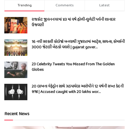
Trending
Comments
Latest
રાજકોટ જીવનનગરમાં ૪૩ માં વર્ષે હોળી-ધુળેટી પર્વની શાનદાર
ઉજવણી
16 નવી સરકારી કોલેજો બનવાથી ગુજરાતમાં આર્ટ્સ, સાયન્સ, કોમર્સની
3000 જેટલી બેઠકો વધશે | gujarat gover…
23 Celebrity Tweets You Missed From The Golden
Globes
20 લાખના મેફેડ્રોન સાથે ઝડપાયેલા આરોપીને 12 વર્ષની સખ્ત કેદની
સજા | Accused caught with 20 lakhs wor…
Recent News