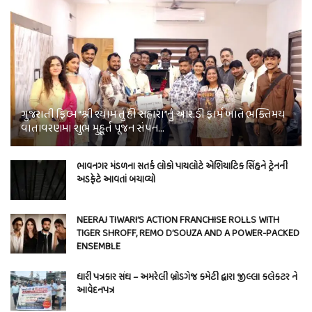
ગુજરાતી ફિલ્મ “શ્રી શ્યામ તું હી સહારા”નું આર.ડી ફાર્મ ખાતે ભક્તિમય
વાતાવરણમાં શુભ મુહૂર્ત પૂજન સંપન…
ભાવનગર મંડળના સતર્ક લોકો પાયલોટે એશિયાટિક સિંહને ટ્રેનની
અડફેટે આવતાં બચાવ્યો
NEERAJ TIWARI’S ACTION FRANCHISE ROLLS WITH
TIGER SHROFF, REMO D’SOUZA AND A POWER-PACKED
ENSEMBLE
ધારી પત્રકાર સંઘ – અમરેલી બ્રોડગેજ કમેટી દ્વારા જીલ્લા કલેકટર ને
આવેદનપત્ર