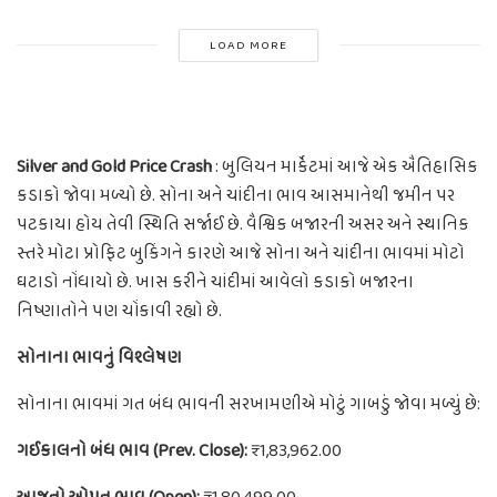
LOAD MORE
Silver and Gold Price Crash
: બુલિયન માર્કેટમાં આજે એક ઐતિહાસિક
કડાકો જોવા મળ્યો છે. સોના અને ચાંદીના ભાવ આસમાનેથી જમીન પર
પટકાયા હોય તેવી સ્થિતિ સર્જાઈ છે. વૈશ્વિક બજારની અસર અને સ્થાનિક
સ્તરે મોટા પ્રોફિટ બુકિંગને કારણે આજે સોના અને ચાંદીના ભાવમાં મોટો
ઘટાડો નોંધાયો છે. ખાસ કરીને ચાંદીમાં આવેલો કડાકો બજારના
નિષ્ણાતોને પણ ચોંકાવી રહ્યો છે.
સોનાના ભાવનું વિશ્લેષણ
સોનાના ભાવમાં ગત બંધ ભાવની સરખામણીએ મોટું ગાબડું જોવા મળ્યું છે:
ગઈકાલનો બંધ ભાવ (Prev. Close):
₹1,83,962.00