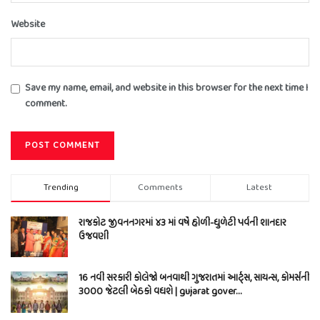
Website
Save my name, email, and website in this browser for the next time I
comment.
Trending
Comments
Latest
રાજકોટ જીવનનગરમાં ૪૩ માં વર્ષે હોળી-ધુળેટી પર્વની શાનદાર
ઉજવણી
16 નવી સરકારી કોલેજો બનવાથી ગુજરાતમાં આર્ટ્સ, સાયન્સ, કોમર્સની
3000 જેટલી બેઠકો વધશે | gujarat gover…