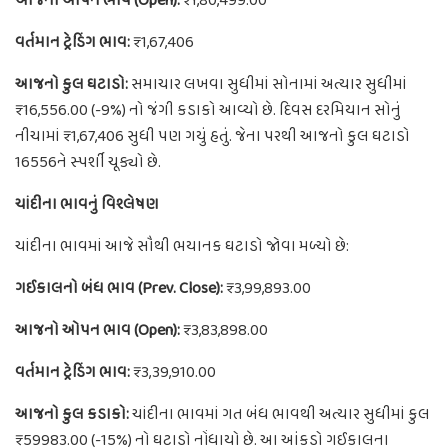
આજનો ઓપન ભાવ (Open):
₹1,80,499.00
વર્તમાન ટ્રેડિંગ ભાવ:
₹1,67,406
આજનો કુલ ઘટાડો:
સમાચાર લખવા સુધીમાં સોનામાં અત્યાર સુધીમાં
₹16,556.00 (-9%) નો જંગી કડાકો આવ્યો છે. દિવસ દરમિયાન સોનું
નીચામાં ₹1,67,406 સુધી પણ ગયું હતું. જેના પરથી આજનો કુલ ઘટાડો
16556ને સ્પર્શી ચૂક્યો છે.
ચાંદીના ભાવનું વિશ્લેષણ
ચાંદીના ભાવમાં આજે સૌથી ભયાનક ઘટાડો જોવા મળ્યો છે:
ગઈકાલનો બંધ ભાવ (Prev. Close):
₹3,99,893.00
આજનો ઓપન ભાવ (Open):
₹3,83,898.00
વર્તમાન ટ્રેડિંગ ભાવ:
₹3,39,910.00
આજનો કુલ કડાકો:
ચાંદીના ભાવમાં ગત બંધ ભાવથી અત્યાર સુધીમાં કુલ
₹59983.00 (-15%) નો ઘટાડો નોંધાયો છે. આ આંકડો ગઈકાલના