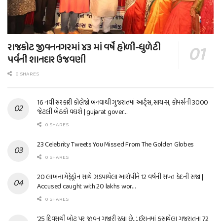
રાજકોટ જીવનનગરમાં ૪૩ માં વર્ષે હોળી-ધુળેટી
પર્વની શાનદાર ઉજવણી
0 SHARES
16 નવી સરકારી કોલેજો બનવાથી ગુજરાતમાં આર્ટ્સ, સાયન્સ, કોમર્સની 3000
જેટલી બેઠકો વધશે | gujarat gover…
0 SHARES
23 Celebrity Tweets You Missed From The Golden Globes
0 SHARES
20 લાખના મેફેડ્રોન સાથે ઝડપાયેલા આરોપીને 12 વર્ષની સખ્ત કેદની સજા |
Accused caught with 20 lakhs wor…
0 SHARES
’25 દિવસથી બોટ પર જીવન ગુજારી રહ્યા છે…’, ઈરાનમાં ફસાયેલા ગુજરાતના 72