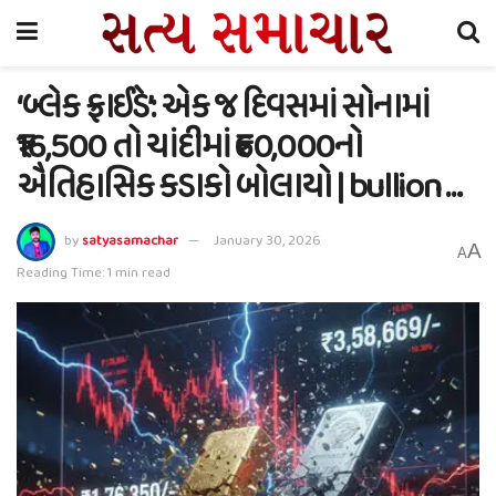
‘બ્લેક ફ્રાઈડે’: એક જ દિવસમાં સોનામાં
₹16,500 તો ચાંદીમાં ₹60,000નો
ઐતિહાસિક કડાકો બોલાયો | bullion …
by
satyasamachar
January 30, 2026
A
A
Reading Time: 1 min read