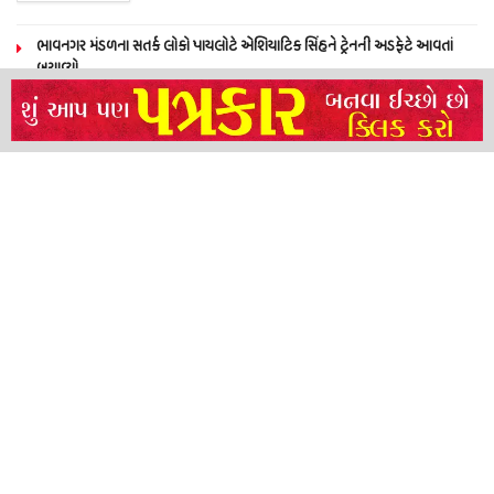
ભાવનગર મંડળના સતર્ક લોકો પાયલોટે એશિયાટિક સિંહને ટ્રેનની અડફેટે આવતાં
બચાવ્યો
NEERAJ TIWARI’S ACTION FRANCHISE ROLLS WITH TIGER SHROFF,
REMO D’SOUZA AND A POWER-PACKED ENSEMBLE
ધારી પત્રકાર સંઘ – અમરેલી બ્રોડગેજ કમેટી દ્વારા જીલ્લા કલેકટર ને આવેદનપત્ર
બ્રહ્માકુમારીઝના “10 કરોડ નશામુક્તિ પ્રતિજ્ઞા રાષ્ટ્રીય મહાઅભિયાન” નો પીએમ મોદી
દ્વારા કરાયો આરંભ
About
Advertise
Privacy & Policy
Contact
Call us: 9825191983
© 2024 Satya Samachar