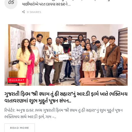
માછીમારોએ પરત લાવવા સરકારને …
0 SHARES
GUJARAT
ગુજરાતી ફિલ્મ “શ્રી શ્યામ તું હી સહારા”નું આર.ડી ફાર્મ ખાતે ભક્તિમય
વાતાવરણમાં શુભ મુહૂર્ત પૂજન સંપન…
રિપોર્ટર: અનુજ ઠાકર. ભવ્ય ગુજરાતી ફિલ્મ “શ્રી શ્યામ તું હી સહારા”નું શુભ મુહૂર્ત પૂજન
ભક્તિભાવ સાથે આર.ડી ફાર્મ, ગામ –...
READ MORE