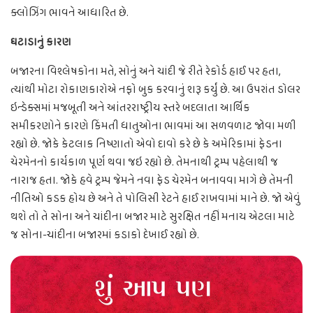
ક્લોઝિંગ ભાવને આધારિત છે.
ઘટાડાનું કારણ
બજારના વિશ્લેષકોના મતે, સોનું અને ચાંદી જે રીતે રેકોર્ડ હાઈ પર હતા,
ત્યાંથી મોટા રોકાણકારોએ નફો બુક કરવાનું શરૂ કર્યું છે. આ ઉપરાંત ડોલર
ઇન્ડેક્સમાં મજબૂતી અને આંતરરાષ્ટ્રીય સ્તરે બદલાતા આર્થિક
સમીકરણોને કારણે કિંમતી ધાતુઓના ભાવમાં આ સળવળાટ જોવા મળી
રહ્યો છે. જોકે કેટલાક નિષ્ણાતો એવો દાવો કરે છે કે અમેરિકામાં ફેડના
ચેરમેનનો કાર્યકાળ પૂર્ણ થવા જઇ રહ્યો છે. તેમનાથી ટ્રમ્પ પહેલાથી જ
નારાજ હતા. જોકે હવે ટ્રમ્પ જેમને નવા ફેડ ચેરમેન બનાવવા માગે છે તેમની
નીતિઓ કડક હોય છે અને તે પોલિસી રેટને હાઈ રાખવામાં માને છે. જો એવું
થશે તો તે સોના અને ચાંદીના બજાર માટે સુરક્ષિત નહીં મનાય એટલા માટે
જ સોના-ચાંદીના બજારમાં કડાકો દેખાઈ રહ્યો છે.