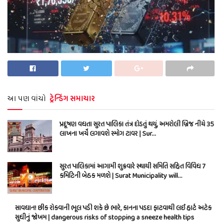
આ પણ વાંચો
ટ્રેન્ડિંગ સમાચાર
પ્રદૂષણ વધતા સુરત પાલિકા તંત્ર દોડતું થયું, અમરોલી બ્રિજ નીચે 35
લાખના ખર્ચે લગાવશે સ્મોગ ટાવર | Sur…
સુરત પાલિકામાં આગામી શુક્રવારે સ્થાયી સમિતિ સહિત વિવિધ 7
કમિટિની બેઠક મળશે | Surat Municipality will…
સાવધાન! છીંક રોકવાની ભૂલ પડી શકે છે ભારે, કાનના પડદા ફાટવાથી લઈ હાર્ટ અટેક
સુધીનું જોખમ | dangerous risks of stopping a sneeze health tips