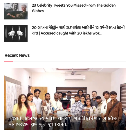
23 Celebrity Tweets You Missed From The Golden
Globes
20 લાખના મેફેડ્રોન સાથે ઝડપાયેલા આરોપીને 12 વર્ષની સખ્ત કેદની
સજા | Accused caught with 20 lakhs wor…
Recent News
ગુજરાતી ફિલ્મ “શ્રી શ્યામ તું હી સહારા”નું આર.ડી ફાર્મ ખાતે ભક્તિમય
વાતાવરણમાં શુભ મુહૂર્ત પૂજન સંપન…