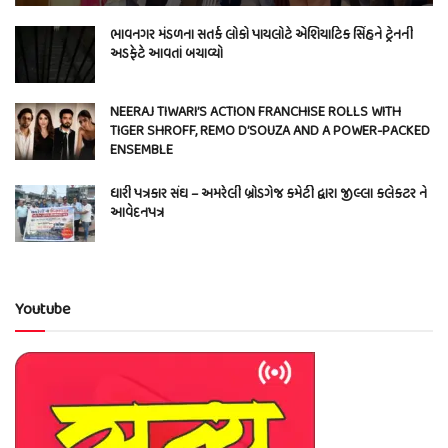
ભાવનગર મંડળના સતર્ક લોકો પાયલોટે એશિયાટિક સિંહને ટ્રેનની
અડફેટે આવતાં બચાવ્યો
NEERAJ TIWARI’S ACTION FRANCHISE ROLLS WITH
TIGER SHROFF, REMO D’SOUZA AND A POWER-PACKED
ENSEMBLE
ધારી પત્રકાર સંઘ – અમરેલી બ્રોડગેજ કમેટી દ્વારા જીલ્લા કલેકટર ને
આવેદનપત્ર
Youtube