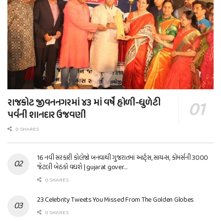
રાજકોટ જીવનનગરમાં ૪૩ માં વર્ષે હોળી-ધુળેટી
પર્વની શાનદાર ઉજવણી
0 SHARES
16 નવી સરકારી કોલેજો બનવાથી ગુજરાતમાં આર્ટ્સ, સાયન્સ, કોમર્સની 3000
જેટલી બેઠકો વધશે | gujarat gover…
0 SHARES
23 Celebrity Tweets You Missed From The Golden Globes
0 SHARES