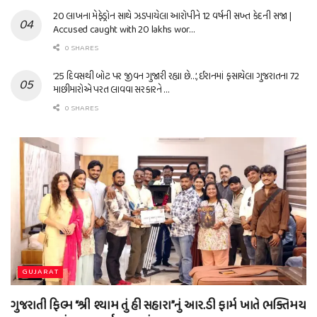
20 લાખના મેફેડ્રોન સાથે ઝડપાયેલા આરોપીને 12 વર્ષની સખ્ત કેદની સજા |
Accused caught with 20 lakhs wor…
0 SHARES
’25 દિવસથી બોટ પર જીવન ગુજારી રહ્યા છે…’, ઈરાનમાં ફસાયેલા ગુજરાતના 72
માછીમારોએ પરત લાવવા સરકારને …
0 SHARES
GUJARAT
ગુજરાતી ફિલ્મ “શ્રી શ્યામ તું હી સહારા”નું આર.ડી ફાર્મ ખાતે ભક્તિમય