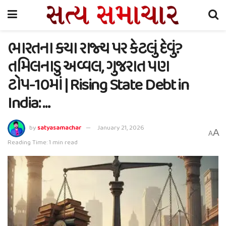
ભારતના કયા રાજ્ય પર કેટલું દેવું?
તમિલનાડુ અવ્વલ, ગુજરાત પણ
ટોપ-10માં | Rising State Debt in
India: …
by
satyasamachar
January 21, 2026
A
A
Reading Time: 1 min read