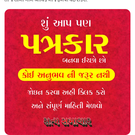
તો જ લાંબા ગાળે આર્થિક બોજ હળવો થઈ શકશે.