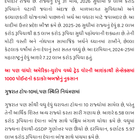
દેવાદાર રાજ્ય છે. રાજ્યનું દેવું 31 માર્ચ, 2026 સુધીમાં 9 લાખ કરોડ
રૂપિયાને વટાવી જવાનો અંદાજ છે. માળખાગત સુવિધાઓ અને
કલ્યાણકારી યોજનાઓ પાછળનો ખર્ચ આ વધારા માટે જવાબદાર છે. આ
યાદીમાં ઉત્તર પ્રદેશ બીજા ક્રમે છે. 2025-26 સુધીમાં રાજ્યનું દેવું 8.2 લાખ
કરોડ રૂપિયાથી 8.5 લાખ કરોડ રૂપિયા સુધી પહોંચવાની શક્યતા છે. તેની
મોટી વસ્તી અને નોંધપાત્ર સામાજિક ખર્ચને ધ્યાનમાં રાખીને, છેલ્લા
કેટલાક વર્ષોમાં તેના દેવાનું સ્તર સતત વધ્યું છે. આ દરમિયાન, 2024-25માં
મહારાષ્ટ્રનું દેવું આશરે 7.22 લાખ કરોડ રૂપિયા હતું.
આ પણ વાંચો: અમેરિકા-યુરોપ વચ્ચે ટ્રેડ વોરની આશંકાથી સેન્સેક્સમાં
1000 પોઈન્ટનો કડાકો! અબજોનું નુકસાન
ગુજરાત ટોપ-10માં, પણ સ્થિતિ નિયંત્રણમાં
ગુજરાત પણ સૌથી વધુ દેવું ધરાવતા ટોચના 10 રાજ્યોમાં સામેલ છે, પરંતુ
તેની આર્થિક શિસ્ત અન્ય રાજ્યો કરતા સારી ગણાય છે. આશરે 6.58 લાખ
કરોડ રૂપિયાના દેવાના બોજ સાથે પશ્ચિમ બંગાળ ચોથા ક્રમે છે. વધુમાં
રાજ્યના દેવાથી-GSDP ગુણોત્તર પણ ઊંચો છે. દરમિયાન, કર્ણાટક 5.97
લાખ કરોડ રૂપિયાના દેવાના બોજ સાથે પાંચમા ક્રમે છે.