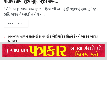
વાતાવરણમાં શુભ મુહૂર્ત પૂજન સંપન…
રિપોર્ટર: અનુજ ઠાકર. ભવ્ય ગુજરાતી ફિલ્મ “શ્રી શ્યામ તું હી સહારા”નું શુભ મુહૂર્ત પૂજન
ભક્તિભાવ સાથે આર.ડી ફાર્મ, ગામ –...
READ MORE
ભાવનગર મંડળના સતર્ક લોકો પાયલોટે એશિયાટિક સિંહને ટ્રેનની અડફેટે આવતાં
બચાવ્યો
NEERAJ TIWARI’S ACTION FRANCHISE ROLLS WITH TIGER SHROFF,
REMO D’SOUZA AND A POWER-PACKED ENSEMBLE
ધારી પત્રકાર સંઘ – અમરેલી બ્રોડગેજ કમેટી દ્વારા જીલ્લા કલેકટર ને આવેદનપત્ર
બ્રહ્માકુમારીઝના “10 કરોડ નશામુક્તિ પ્રતિજ્ઞા રાષ્ટ્રીય મહાઅભિયાન” નો પીએમ મોદી
દ્વારા કરાયો આરંભ
About
Advertise
Privacy & Policy
Contact