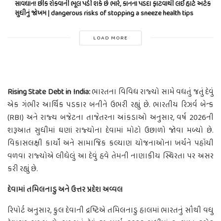
સાવધાન! છીંક રોકવાની ભૂલ પડી શકે છે ભારે, કાનના પડદા ફાટવાથી લઈ હાર્ટ અટેક
સુધીનું જોખમ | dangerous risks of stopping a sneeze health tips
LOAD MORE
Rising State Debt in India:
ભારતના વિવિધ રાજ્યો સામે વધતું જતું દેવું
એક ગંભીર આર્થિક પડકાર બનીને ઉભરી રહ્યું છે. ભારતીય રિઝર્વ બેન્ક
(RBI) અને રાજ્ય બજેટના તાજેતરના આંકડાઓ અનુસાર, વર્ષ 2026ની
શરૂઆત સુધીમાં ઘણાં રાજ્યોના દેવામાં મોટો ઉછાળો જોવા મળ્યો છે.
વિકાસલક્ષી કાર્યો અને સામાજિક કલ્યાણ યોજનાઓના ખર્ચને પહોંચી
વળવા રાજ્યોએ લીધેલું આ દેવું હવે તેમની નાણાકીય સ્થિરતા પર અસર
કરી રહ્યું છે.
દેવામાં તમિલનાડુ અને ઉત્તર પ્રદેશ અવ્વલ
રિપોર્ટ અનુસાર, કુલ દેવાની દ્રષ્ટિએ તમિલનાડુ હાલમાં ભારતનું સૌથી વધુ