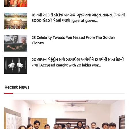
16 નવી સરકારી કોલેજો બનવાથી ગુજરાતમાં આર્ટ્સ, સાયન્સ, કોમર્સની
3000 જેટલી બેઠકો વધશે | gujarat gover…
23 Celebrity Tweets You Missed From The Golden
Globes
20 લાખના મેફેડ્રોન સાથે ઝડપાયેલા આરોપીને 12 વર્ષની સખ્ત કેદની
સજા | Accused caught with 20 lakhs wor…
Recent News