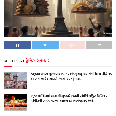
આ પણ વાંચો
ટ્રેન્ડિંગ સમાચાર
પ્રદૂષણ વધતા સુરત પાલિકા તંત્ર દોડતું થયું, અમરોલી બ્રિજ નીચે 35
લાખના ખર્ચે લગાવશે સ્મોગ ટાવર | Sur…
સુરત પાલિકામાં આગામી શુક્રવારે સ્થાયી સમિતિ સહિત વિવિધ 7
કમિટિની બેઠક મળશે | Surat Municipality will…