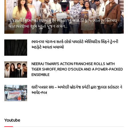
ગુજરાતી ફિલ્મ “શ્રી શ્યામ તું હી સહારા”નું આર.ડી ફાર્મ ખાતે ભક્તિમય
વાતાવરણમાં શુભ મુહૂર્ત પૂજન સંપન…
ભાવનગર મંડળના સતર્ક લોકો પાયલોટે એશિયાટિક સિંહને ટ્રેનની
અડફેટે આવતાં બચાવ્યો
NEERAJ TIWARI’S ACTION FRANCHISE ROLLS WITH
TIGER SHROFF, REMO D’SOUZA AND A POWER-PACKED
ENSEMBLE
ધારી પત્રકાર સંઘ – અમરેલી બ્રોડગેજ કમેટી દ્વારા જીલ્લા કલેકટર ને
આવેદનપત્ર
Youtube