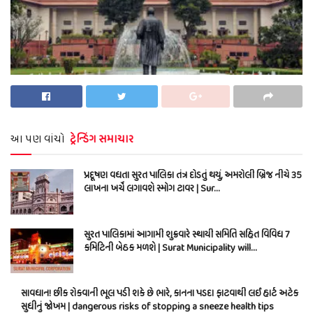
આ પણ વાંચો
ટ્રેન્ડિંગ સમાચાર
પ્રદૂષણ વધતા સુરત પાલિકા તંત્ર દોડતું થયું, અમરોલી બ્રિજ નીચે 35
લાખના ખર્ચે લગાવશે સ્મોગ ટાવર | Sur…
સુરત પાલિકામાં આગામી શુક્રવારે સ્થાયી સમિતિ સહિત વિવિધ 7
કમિટિની બેઠક મળશે | Surat Municipality will…
સાવધાન! છીંક રોકવાની ભૂલ પડી શકે છે ભારે, કાનના પડદા ફાટવાથી લઈ હાર્ટ અટેક
સુધીનું જોખમ | dangerous risks of stopping a sneeze health tips