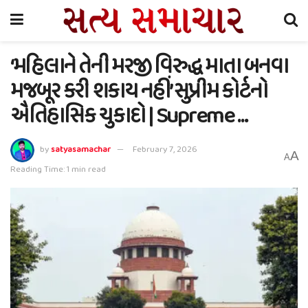
‘મહિલાને તેની મરજી વિરુદ્ધ માતા બનવા
મજબૂર કરી શકાય નહીં’ સુપ્રીમ કોર્ટનો
ઐતિહાસિક ચુકાદો | Supreme …
by
satyasamachar
February 7, 2026
A
A
Reading Time: 1 min read