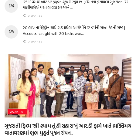
’25 દિવસથી બોટ પર જીવન ગુજારી રહ્યા છે…’, ઈરાનમાં ફસાયેલા ગુજરાતના 72
માછીમારોએ પરત લાવવા સરકારને …
0 SHARES
20 લાખના મેફેડ્રોન સાથે ઝડપાયેલા આરોપીને 12 વર્ષની સખ્ત કેદની સજા |
Accused caught with 20 lakhs wor…
0 SHARES
GUJARAT
ગુજરાતી ફિલ્મ “શ્રી શ્યામ તું હી સહારા”નું આર.ડી ફાર્મ ખાતે ભક્તિમય
વાતાવરણમાં શુભ મુહૂર્ત પૂજન સંપન…