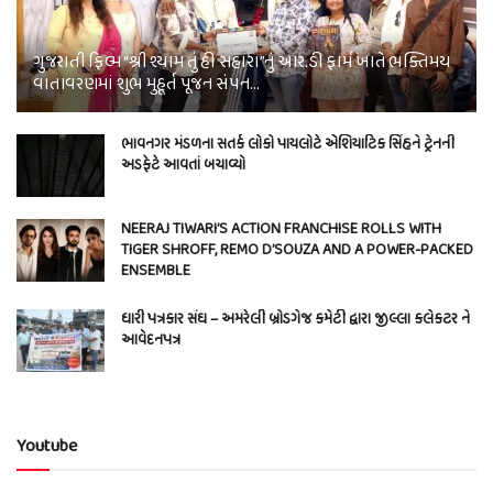
ગુજરાતી ફિલ્મ “શ્રી શ્યામ તું હી સહારા”નું આર.ડી ફાર્મ ખાતે ભક્તિમય
વાતાવરણમાં શુભ મુહૂર્ત પૂજન સંપન…
ભાવનગર મંડળના સતર્ક લોકો પાયલોટે એશિયાટિક સિંહને ટ્રેનની
અડફેટે આવતાં બચાવ્યો
NEERAJ TIWARI’S ACTION FRANCHISE ROLLS WITH
TIGER SHROFF, REMO D’SOUZA AND A POWER-PACKED
ENSEMBLE
ધારી પત્રકાર સંઘ – અમરેલી બ્રોડગેજ કમેટી દ્વારા જીલ્લા કલેકટર ને
આવેદનપત્ર
Youtube