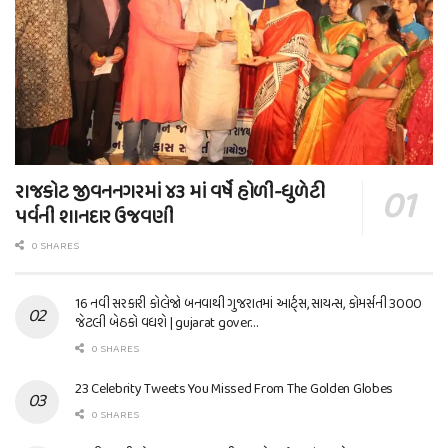
રાજકોટ જીવનનગરમાં ૪૩ માં વર્ષે હોળી-ધુળેટી
પર્વની શાનદાર ઉજવણી
0 SHARES
16 નવી સરકારી કોલેજો બનવાથી ગુજરાતમાં આર્ટ્સ, સાયન્સ, કોમર્સની 3000
જેટલી બેઠકો વધશે | gujarat gover…
0 SHARES
23 Celebrity Tweets You Missed From The Golden Globes
0 SHARES