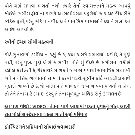
પોતે ગર્ભ રાખવા માંગતી નથી, ત્યારે તેની સ્વાયત્તતાને મહત્વ આપવું
જોઈએ. સગીરા હોવાના કારણે આ ગર્ભાવસ્થા પહેલેથી જ કાયદાકીય રીતે
જટિલ હતી, પરંતુ કોર્ટે માનવીય અને માનસિક પાસાઓને ધ્યાને રાખી આ
આદેશ આપ્યો છે.
સ્ત્રીની ઈચ્છા સૌથી મહત્વની
કોર્ટે સુનાવણી દરમિયાન કહ્યું છે કે, કયા કારણે ગર્ભાવર્થા થઈ છે, તે મુદ્દો
નથી, પરંતુ મુખ્ય મુદ્દો એ છે કે સગીરા પોતે શું ઈચ્છે છે. સગીરાના વકીલે
દલીલ કરી હતી કે, ગેરકાયદે બાળકને જન્મ આપવાથી સામાજિક બદનામી
અને માનસિક આઘાતનો સામનો કરવો પડશે. સુપ્રીમ કોર્ટે આ દલીલ સાથે
ચુકાદો આપ્યો છે કે, જો માતા પોતે બાળકને જન્મ આપવા માંગતી ન હોય,
તો તેને તેના માટે દબાણ કરવું તે તેના મૂળભૂત અધિકારોનું ઉલ્લંઘન છે.
આ પણ વાંચો : VIDEO : તંત્રના પાપે ખાડામાં પડતા યુવકનું મોત, આખી
રાત પોલીસ સ્ટેશનના ધક્કા ખાતો રહ્યો પરિવાર
હોસ્પિટલને પ્રક્રિયાની સોંપાઈ જવાબદારી