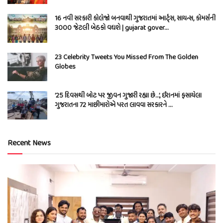
16 નવી સરકારી કોલેજો બનવાથી ગુજરાતમાં આર્ટ્સ, સાયન્સ, કોમર્સની
3000 જેટલી બેઠકો વધશે | gujarat gover…
23 Celebrity Tweets You Missed From The Golden
Globes
’25 દિવસથી બોટ પર જીવન ગુજારી રહ્યા છે…’, ઈરાનમાં ફસાયેલા
ગુજરાતના 72 માછીમારોએ પરત લાવવા સરકારને …
Recent News