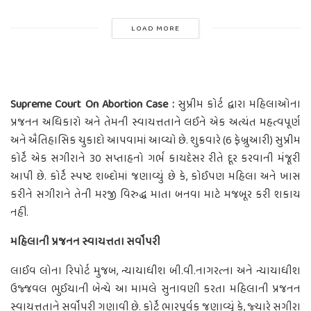
LOAD MORE
Supreme Court On Abortion Case :
સુપ્રીમ કોર્ટ દ્વારા મહિલાઓના
પ્રજનન અધિકારો અને તેમની સ્વાયત્તતાને લઈને એક અત્યંત મહત્વપૂર્ણ
અને ઐતિહાસિક ચુકાદો આપવામાં આવ્યો છે. શુક્રવારે (6 ફેબ્રુઆરી) સુપ્રીમ
કોર્ટે એક સગીરાને 30 સપ્તાહનો ગર્ભ કાયદેસર રીતે દૂર કરવાની મંજૂરી
આપી છે. કોર્ટે સ્પષ્ટ શબ્દોમાં જણાવ્યું છે કે, કોઈપણ મહિલા અને ખાસ
કરીને સગીરાને તેની મરજી વિરુદ્ધ માતા બનવા માટે મજબૂર કરી શકાય
નહીં.
મહિલાની પ્રજનન સ્વાયત્તતા સર્વોપરી
લાઈવ લોના રિપોર્ટ મુજબ, ન્યાયાધીશ બી.વી.નાગરત્ના અને ન્યાયાધીશ
ઉજ્જવલ ભુઈયાની બેન્ચે આ મામલે સુનાવણી કરતા મહિલાની પ્રજનન
સ્વાયત્તતાને સર્વોપરી ગણાવી છે. કોર્ટે ભારપૂર્વક જણાવ્યું કે, જ્યારે સગીરા