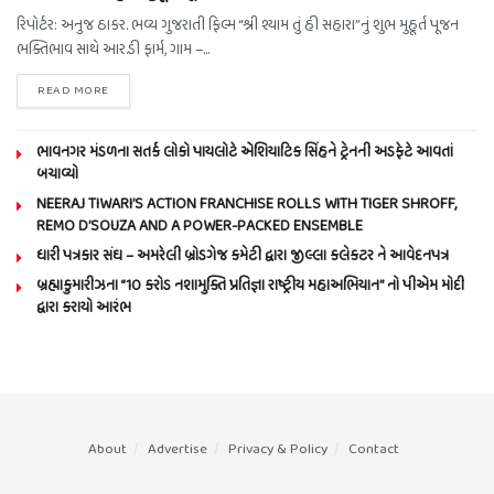
રિપોર્ટર: અનુજ ઠાકર. ભવ્ય ગુજરાતી ફિલ્મ “શ્રી શ્યામ તું હી સહારા”નું શુભ મુહૂર્ત પૂજન
ભક્તિભાવ સાથે આર.ડી ફાર્મ, ગામ –...
READ MORE
ભાવનગર મંડળના સતર્ક લોકો પાયલોટે એશિયાટિક સિંહને ટ્રેનની અડફેટે આવતાં
બચાવ્યો
NEERAJ TIWARI’S ACTION FRANCHISE ROLLS WITH TIGER SHROFF,
REMO D’SOUZA AND A POWER-PACKED ENSEMBLE
ધારી પત્રકાર સંઘ – અમરેલી બ્રોડગેજ કમેટી દ્વારા જીલ્લા કલેકટર ને આવેદનપત્ર
બ્રહ્માકુમારીઝના “10 કરોડ નશામુક્તિ પ્રતિજ્ઞા રાષ્ટ્રીય મહાઅભિયાન” નો પીએમ મોદી
દ્વારા કરાયો આરંભ
About
Advertise
Privacy & Policy
Contact