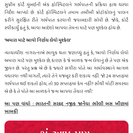
સુપ્રીમ કોર્ટે મુંબઈની એક હોસ્પિટલને ગર્ભપાતની પ્રક્રિયા હાથ ધરવા
નિર્દેશ આપ્યો છે. કોર્ટે હોસ્પિટલને તમામ તબીબી પ્રોટોકોલનું પાલન
કરીને સુરક્ષિત રીતે ગર્ભપાત કરવાની જવાબદારી સોંપી છે. જોકે, કોર્ટે
સ્વીકાર્યું હતું કે, આવા આદેશો આપવા તેમના માટે પણ મુશ્કેલ હોય છે.
‘અમારા માટે આવો નિર્ણય લેવો મુશ્કેલ’
ન્યાયાધીશ નાગરત્નાએ ભાવુક થતા જણાવ્યું હતું કે, ‘આવો નિર્ણય લેવો
અમારા માટે પણ મુશ્કેલ છે, કારણ કે જે બાળક જન્મ લેવાનું છે તે પણ એક
જીવન છે. પરંતુ પ્રશ્ન એ છે કે જ્યારે સગીરા પોતે આ ગર્ભાવસ્થાને આગળ
વધારવા નથી માંગતી, ત્યારે તેને મજબૂર કરી શકાય નહીં. જો 24 સપ્તાહમાં
ગર્ભપાત થઈ શકતો હોય, તો 30 સપ્તાહમાં કેમ નહીં? સૌથી મોટી સમસ્યા
એ છે કે તે પોતે આ બાળકને જન્મ આપવા તૈયાર નથી.’
આ પણ વાંચો : ભારતની સરહદ નજીક જાનૈયા ભરેલી બસ ખીણમાં
ખાબકી