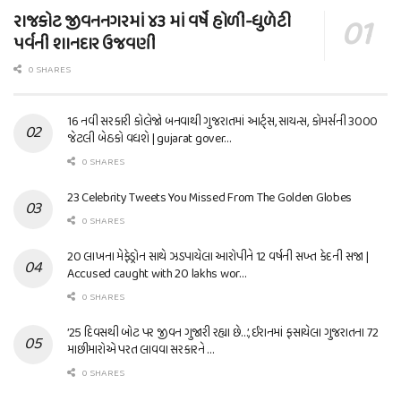
રાજકોટ જીવનનગરમાં ૪૩ માં વર્ષે હોળી-ધુળેટી
પર્વની શાનદાર ઉજવણી
0 SHARES
16 નવી સરકારી કોલેજો બનવાથી ગુજરાતમાં આર્ટ્સ, સાયન્સ, કોમર્સની 3000
જેટલી બેઠકો વધશે | gujarat gover…
0 SHARES
23 Celebrity Tweets You Missed From The Golden Globes
0 SHARES
20 લાખના મેફેડ્રોન સાથે ઝડપાયેલા આરોપીને 12 વર્ષની સખ્ત કેદની સજા |
Accused caught with 20 lakhs wor…
0 SHARES
’25 દિવસથી બોટ પર જીવન ગુજારી રહ્યા છે…’, ઈરાનમાં ફસાયેલા ગુજરાતના 72
માછીમારોએ પરત લાવવા સરકારને …
0 SHARES