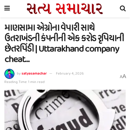
માણસામા એગ્રોના વેપારી સાથે
ઉતરાખંડની કંપનીની એક કરોડ રૃપિયાની
છેતરપિંડી | Uttarakhand company
cheat…
by
satyasamachar
February 4, 2026
A
A
Reading Time: 1 min read