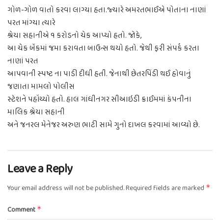
ગોળ-ગોળ વાતો કરવા લાગ્યા હતા.જ્યારે અમરતભાઈએ પોતાના નાણાં
પરત માંગ્યા ત્યારે
શ્રેયા સહાનીએ ૧ કરોડનો ચેક આપ્યો હતો. જોકે
,
આ ચેક બેંકમાં જમા કરાવતા બાઉન્સ થયો હતો. જેથી ફરી સંપર્ક કરતા
નાણાં પરત
આપવાની સ્પષ્ટ ના પાડી દીધી હતી. જેનાથી છેતરપિંડી થઈ હોવાનું
જણાતા મામલો પોલીસ
સ્ટેશને પહોંચ્યો હતો. હાલ ગાંધીનગર સીઆઇડી ક્રાઈમમાં કંપનીના
માલિક શ્રેયા સહાની
અને જનરલ મેનેજર અરુણ ભાટી સામે ગુનો દાખલ કરવામાં આવ્યો છે.
Leave a Reply
Your email address will not be published.
Required fields are marked
*
Comment
*