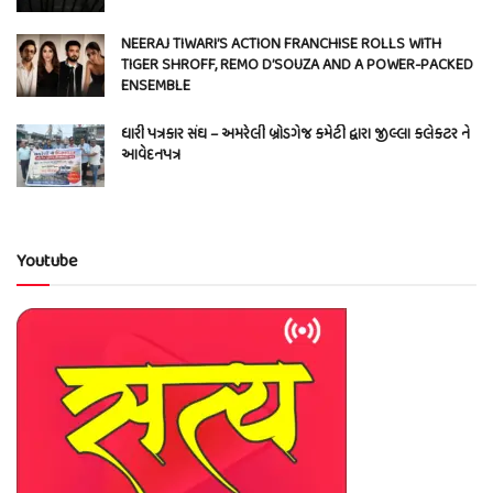
NEERAJ TIWARI’S ACTION FRANCHISE ROLLS WITH
TIGER SHROFF, REMO D’SOUZA AND A POWER-PACKED
ENSEMBLE
ધારી પત્રકાર સંઘ – અમરેલી બ્રોડગેજ કમેટી દ્વારા જીલ્લા કલેકટર ને
આવેદનપત્ર
Youtube