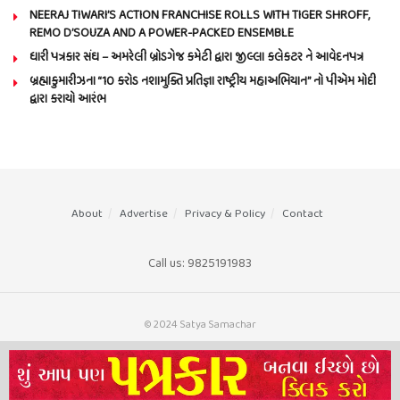
NEERAJ TIWARI’S ACTION FRANCHISE ROLLS WITH TIGER SHROFF,
REMO D’SOUZA AND A POWER-PACKED ENSEMBLE
ધારી પત્રકાર સંઘ – અમરેલી બ્રોડગેજ કમેટી દ્વારા જીલ્લા કલેકટર ને આવેદનપત્ર
બ્રહ્માકુમારીઝના “10 કરોડ નશામુક્તિ પ્રતિજ્ઞા રાષ્ટ્રીય મહાઅભિયાન” નો પીએમ મોદી
દ્વારા કરાયો આરંભ
About
Advertise
Privacy & Policy
Contact
Call us: 9825191983
© 2024 Satya Samachar