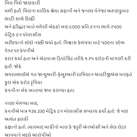
મિલ વિશે જાણકારી
મળી હતી. મિલના માલિક શ્રેયા સહાની અને જનરલ મેનેજર અરુણકુમાર
ભાટી સાથે દિલ્હી
અને હરિદ્વાર ખાતે મળેલી બેઠકો બાદ ૯૦૦૦ પ્રતિ ટનના ભાવે ૨૫૦૦
મેટ્રિક ટન મોલાસીસ
ખરીદવાનો સોદો નક્કી થયો હતો. વિશ્વાસ કેળવવા માટે ૫૦૦ના સ્ટેમ્પ
પેપર પર કંપનીએ
કરાર કર્યા હતા અને એડવાન્સ ડિપોઝિટ તરીકે ૧.૨૫ કરોડની માંગણી કરી
હતી. જોકે
અમરતભાઈએ ગત જાન્યુઆરી-ફેબુ્રઆરી દરમિયાન આરટીજીએસ મારફતે
કુલ એક કરોડ રૃપિયા
કંપનીના બેંક ખાતામાં જમા કરાવ્યા હતા.
નાણાં મેળવ્યા બાદ
,
કંપનીએ માત્ર ૧૩૪.૩૩૦ મેટ્રિક ટન મોલાસીસ સપ્લાય કર્યો હતો. જે પણ
અત્યંત હલકી
કક્ષાનો હતો. ત્યારબાદ બાકીનો માલ કે જરૃરી એનઓસી અને સેલ લેટર
આપવાને બદલે આરોપીઓ