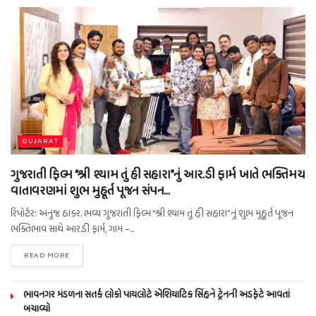
GUJARAT
ગુજરાતી ફિલ્મ “શ્રી શ્યામ તું હી સહારા”નું આર.ડી ફાર્મ ખાતે ભક્તિમય
વાતાવરણમાં શુભ મુહૂર્ત પૂજન સંપન…
રિપોર્ટર: અનુજ ઠાકર. ભવ્ય ગુજરાતી ફિલ્મ “શ્રી શ્યામ તું હી સહારા”નું શુભ મુહૂર્ત પૂજન
ભક્તિભાવ સાથે આર.ડી ફાર્મ, ગામ –...
READ MORE
ભાવનગર મંડળના સતર્ક લોકો પાયલોટે એશિયાટિક સિંહને ટ્રેનની અડફેટે આવતાં
બચાવ્યો