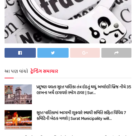
આ પણ વાંચો
ટ્રેન્ડિંગ સમાચાર
પ્રદૂષણ વધતા સુરત પાલિકા તંત્ર દોડતું થયું, અમરોલી બ્રિજ નીચે 35
લાખના ખર્ચે લગાવશે સ્મોગ ટાવર | Sur…
સુરત પાલિકામાં આગામી શુક્રવારે સ્થાયી સમિતિ સહિત વિવિધ 7
કમિટિની બેઠક મળશે | Surat Municipality will…