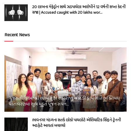
20 લાખના મેફેડ્રોન સાથે ઝડપાયેલા આરોપીને 12 વર્ષની સખ્ત કેદની
સજા | Accused caught with 20 lakhs wor…
Recent News
ગુજરાતી ફિલ્મ “શ્રી શ્યામ તું હી સહારા”નું આર.ડી ફાર્મ ખાતે ભક્તિમય
વાતાવરણમાં શુભ મુહૂર્ત પૂજન સંપન…
ભાવનગર મંડળના સતર્ક લોકો પાયલોટે એશિયાટિક સિંહને ટ્રેનની
અડફેટે આવતાં બચાવ્યો