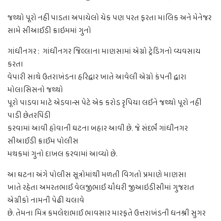
જથ્થો પૂરો નહીં પાડતા અપાયેલો ચેક પણ પરત ફરતા માલિક અને મેનેજર
સામે સીઆઈડી ક્રાઇમમાં ગુનો
ગાંધીનગર :
ગાંધીનગર જિલ્લાના માણસામાં એગ્રો ટ્રેડિંગનો વ્યવસાય
કરતા
વેપારી સાથે ઉતરાખંડના હરિદ્વાર ખાતે આવેલી એગ્રો કંપની દ્વારા
મોલાસિસનો જથ્થો
પૂરો પાડવા માટે એડવાન્સ પેટે એક કરોડ રૃપિયા લઈને જથ્થો પૂરો નહીં
પાડી છેતરપિંડી
કરવામાં આવી હોવાની ઘટના બહાર આવી છે. જે સંદર્ભે ગાંધીનગર
સીઆઈડી ક્રાઈમ પોલીસ
મથકમાં ગુનો દાખલ કરવામાં આવ્યો છે.
આ ઘટના અંગે પોલીસ સૂત્રોમાંથી મળતી વિગતો પ્રમાણે માણસા
ખાતે રહેતા અમરતભાઈ વેલજીભાઈ ચૌધરી જીઆઇડીસીમાં ગુજરાત
એગ્રીકો નામની પેઢી ચલાવે
છે. તેમના મિત્ર કમલેશભાઈ ભાવસાર મારફતે ઉત્તરાખંડની ધનશ્રી સુગર