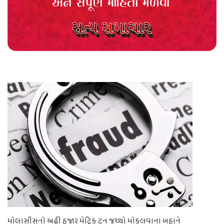
મોલાસીસનો અઢી હજાર મેટ્રિક ટન જથ્થો મોકલવાના બહાને