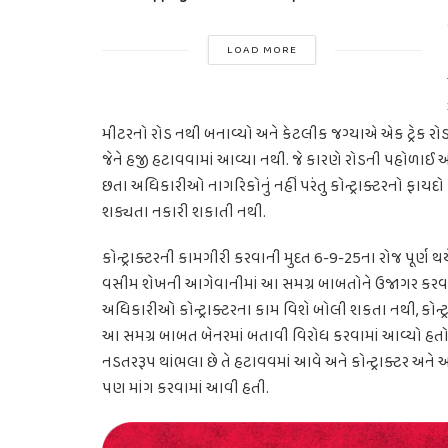
LOAD MORE
મીટરનો રોડ નથી બનાવ્યો અને કેટલીક જગ્યાએ એક ટ્રેક રો
જેને હજી હટાવવામાં આવ્યા નથી. જે કારણે રોડની પહો
છતા અધિકારીઓ નાગરિકોનું નહીં પરંતુ કોન્ટ્રાક્ટરનો ફાયદો
શક્યતા નકારી શકાતી નથી.
કોન્ટ્રાક્ટરની કામગીરી કરવાની મુદત 6-9-25ના રોજ પૂર્ણ થય
વસીમ શેખની આગેવાનીમાં આ સમગ્ર બાબતોને ઉજાગર કરવામ
અધિકારીઓ કોન્ટ્રાક્ટરના કામ વિશે બોલી શકતા નથી, કોન્
આ સમગ્ર બાબત બેનરમાં બતાવી વિરોધ કરવામાં આવ્યો હતો. 
નડતરરૂપ થાંભલા છે તે હટાવવમાં આવે અને કોન્ટ્રાક્ટર અન
પણ માંગ કરવામાં આવી હતી.