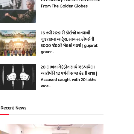
From The Golden Globes
16 નવી સરકારી કોલેજો બનવાથી
ગુજરાતમાં આર્ટ્સ, સાયન્સ, કોમર્સની
3000 જેટલી બેઠકો વધશે | gujarat
gover…
20 લાખના મેફેડ્રોન સાથે ઝડપાયેલા
આરોપીને 12 વર્ષની સખ્ત કેદની સજા |
Accused caught with 20 lakhs
wor…
Recent News