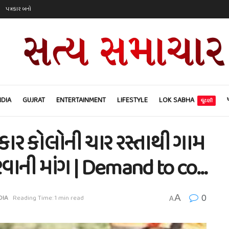
પત્રકાર બનો
NDIA
GUJRAT
ENTERTAINMENT
LIFESTYLE
LOK SABHA
ચૂંટણી
રકાર કોલોની ચાર રસ્તાથી ગામ
કરવાની માંગ | Demand to co…
0
A
DIA
Reading Time: 1 min read
A