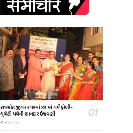
રાજકોટ જીવનનગરમાં ૪૩ માં વર્ષે હોળી-
ધુળેટી પર્વની શાનદાર ઉજવણી
0 SHARES