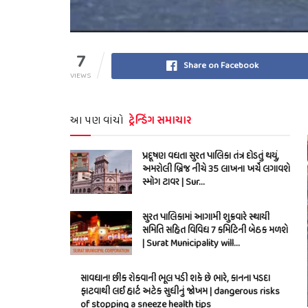
7
Share on Facebook
VIEWS
આ પણ વાંચો
ટ્રેન્ડિંગ સમાચાર
પ્રદૂષણ વધતા સુરત પાલિકા તંત્ર દોડતું થયું,
અમરોલી બ્રિજ નીચે 35 લાખના ખર્ચે લગાવશે
સ્મોગ ટાવર | Sur…
સુરત પાલિકામાં આગામી શુક્રવારે સ્થાયી
સમિતિ સહિત વિવિધ 7 કમિટિની બેઠક મળશે
| Surat Municipality will…
સાવધાન! છીંક રોકવાની ભૂલ પડી શકે છે ભારે, કાનના પડદા
ફાટવાથી લઈ હાર્ટ અટેક સુધીનું જોખમ | dangerous risks
of stopping a sneeze health tips