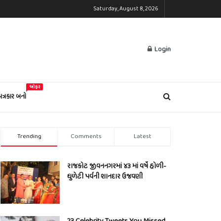
Saturday, August 8, 2026
Login
ઓફર
પત્રકાર બનો
Trending
Comments
Latest
રાજકોટ જીવનનગરમાં ૪૩ માં વર્ષે હોળી-
ધુળેટી પર્વની શાનદાર ઉજવણી
23 Celebrity Tweets You Missed