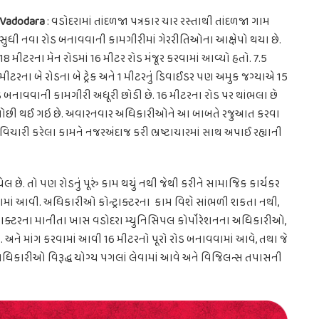
Vadodara
: વડોદરામાં તાંદળજા પત્રકાર ચાર રસ્તાથી તાંદળજા ગામ
સુધી નવા રોડ બનાવવાની કામગીરીમાં ગેરરીતિઓના આક્ષેપો થયા છે.
18 મીટરના મેન રોડમાં 16 મીટર રોડ મંજૂર કરવામાં આવ્યો હતો. 7.5
મીટરના બે રોડના બે ટ્રેક અને 1 મીટરનું ડિવાઈડર પણ અમુક જગ્યાએ 15
ડ બનાવવાની કામગીરી અધૂરી છોડી છે. 16 મીટરના રોડ પર થાંભલા છે
ળાઈ ઓછી થઈ ગઇ છે. અવારનવાર અધિકારીઓને આ બાબતે રજુઆત કરવા
 વિચારી કરેલા કામને નજરઅંદાજ કરી ભ્રષ્ટાચારમાં સાથ અપાઈ રહ્યાની
ેલ છે. તો પણ રોડનું પૂરું કામ થયું નથી જેથી કરીને સામાજિક કાર્યકર
ાં આવી. અધિકારીઓ કોન્ટ્રાક્ટરના કામ વિશે સાંભળી શકતા નથી,
ટ્રાક્ટરના માનીતા ખાસ વડોદરા મ્યુનિસિપલ કોર્પોરેશનના અધિકારીઓ,
અને માંગ કરવામાં આવી 16 મીટરનો પૂરો રોડ બનાવવામાં આવે, તથા જે
ે અધિકારીઓ વિરૂદ્ધ યોગ્ય પગલાં લેવામાં આવે અને વિજિલન્સ તપાસની