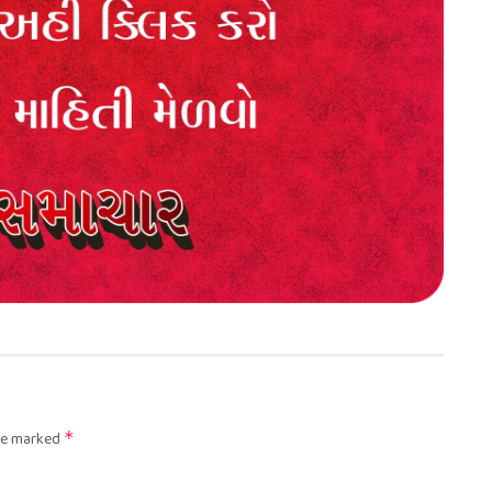
are marked
*