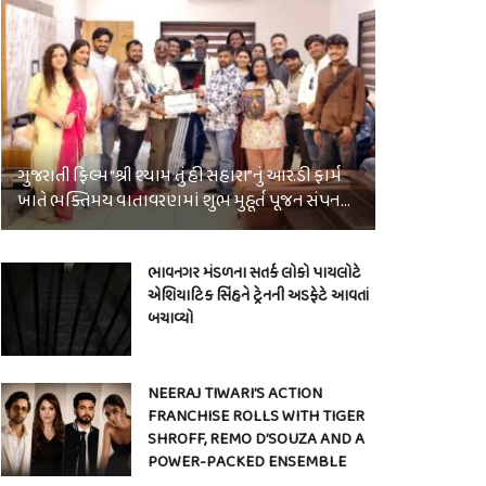
ગુજરાતી ફિલ્મ “શ્રી શ્યામ તું હી સહારા”નું આર.ડી ફાર્મ
ખાતે ભક્તિમય વાતાવરણમાં શુભ મુહૂર્ત પૂજન સંપન…
ભાવનગર મંડળના સતર્ક લોકો પાયલોટે
એશિયાટિક સિંહને ટ્રેનની અડફેટે આવતાં
બચાવ્યો
NEERAJ TIWARI’S ACTION
FRANCHISE ROLLS WITH TIGER
SHROFF, REMO D’SOUZA AND A
POWER-PACKED ENSEMBLE