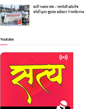
ધારી પત્રકાર સંઘ – અમરેલી બ્રોડગેજ
કમેટી દ્વારા જીલ્લા કલેકટર ને આવેદનપત્ર
Youtube