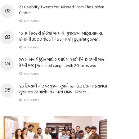
23 Celebrity Tweets You Missed From The Golden
Globes
0 SHARES
16 નવી સરકારી કોલેજો બનવાથી ગુજરાતમાં આર્ટ્સ, સાયન્સ,
કોમર્સની 3000 જેટલી બેઠકો વધશે | gujarat gover…
0 SHARES
20 લાખના મેફેડ્રોન સાથે ઝડપાયેલા આરોપીને 12 વર્ષની સખ્ત
કેદની સજા | Accused caught with 20 lakhs wor…
0 SHARES
’25 દિવસથી બોટ પર જીવન ગુજારી રહ્યા છે…’, ઈરાનમાં ફસાયેલા
ગુજરાતના 72 માછીમારોએ પરત લાવવા સરકારને …
0 SHARES