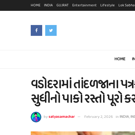
HOME
INDIA
GUJRAT
Entertainment
Lifestyle
Lok Sabha
HOME
I
વડોદરામાં તાંદળજાના પત્
સુધીનો પાકો રસ્તો પૂરો 
by
satyasamachar
February 2, 2026
in
INDIA
,
IN