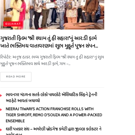
GUJARAT
ગુજરાતી ફિલ્મ “શ્રી શ્યામ તું હી સહારા”નું આર.ડી ફાર્મ
ખાતે ભક્તિમય વાતાવરણમાં શુભ મુહૂર્ત પૂજન સંપન…
રિપોર્ટર: અનુજ ઠાકર. ભવ્ય ગુજરાતી ફિલ્મ “શ્રી શ્યામ તું હી સહારા”નું શુભ
મુહૂર્ત પૂજન ભક્તિભાવ સાથે આર.ડી ફાર્મ, ગામ –...
READ MORE
ભાવનગર મંડળના સતર્ક લોકો પાયલોટે એશિયાટિક સિંહને ટ્રેનની
અડફેટે આવતાં બચાવ્યો
NEERAJ TIWARI’S ACTION FRANCHISE ROLLS WITH
TIGER SHROFF, REMO D’SOUZA AND A POWER-PACKED
ENSEMBLE
ધારી પત્રકાર સંઘ – અમરેલી બ્રોડગેજ કમેટી દ્વારા જીલ્લા કલેકટર ને