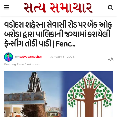
વડોદરા શહેરના સેવાસી રોડ પર બેંક ઓફ
બરોડા દ્વારા પાલિકાની જગ્યામાં કરાયેલી
ફેન્સીંગ તોડી પાડી | Fenc…
by
satyasamachar
January 31, 2026
A
A
Reading Time: 1 min read