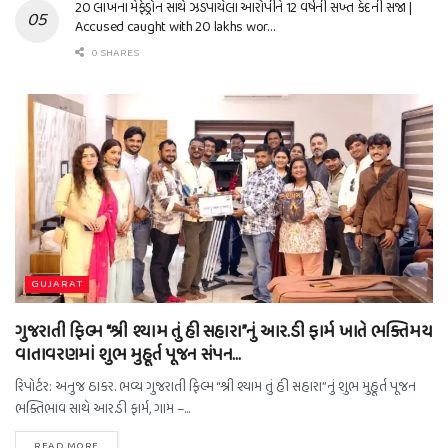
20 લાખના મેફેડ્રોન સાથે ઝડપાયેલા આરોપીને 12 વર્ષની સખ્ત કેદની સજા |
Accused caught with 20 lakhs wor…
0 SHARES
GUJARAT
ગુજરાતી ફિલ્મ “શ્રી શ્યામ તું હી સહારા”નું આર.ડી ફાર્મ ખાતે ભક્તિમય
વાતાવરણમાં શુભ મુહૂર્ત પૂજન સંપન…
રિપોર્ટર: અનુજ ઠાકર. ભવ્ય ગુજરાતી ફિલ્મ “શ્રી શ્યામ તું હી સહારા”નું શુભ મુહૂર્ત પૂજન
ભક્તિભાવ સાથે આર.ડી ફાર્મ, ગામ –...
READ MORE