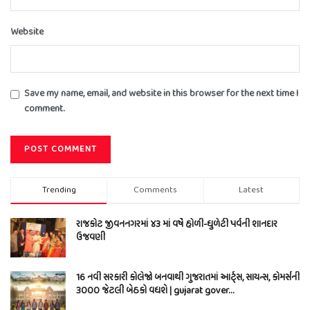
Website
Save my name, email, and website in this browser for the next time I
comment.
Trending
Comments
Latest
રાજકોટ જીવનનગરમાં ૪૩ માં વર્ષે હોળી-ધુળેટી પર્વની શાનદાર
ઉજવણી
16 નવી સરકારી કોલેજો બનવાથી ગુજરાતમાં આર્ટ્સ, સાયન્સ, કોમર્સની
3000 જેટલી બેઠકો વધશે | gujarat gover…