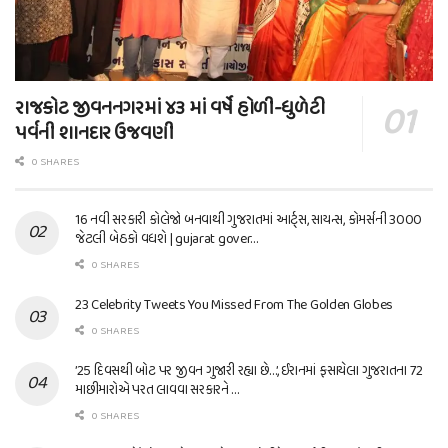
રાજકોટ જીવનનગરમાં ૪૩ માં વર્ષે હોળી-ધુળેટી
પર્વની શાનદાર ઉજવણી
0 SHARES
16 નવી સરકારી કોલેજો બનવાથી ગુજરાતમાં આર્ટ્સ, સાયન્સ, કોમર્સની 3000
જેટલી બેઠકો વધશે | gujarat gover…
0 SHARES
23 Celebrity Tweets You Missed From The Golden Globes
0 SHARES
’25 દિવસથી બોટ પર જીવન ગુજારી રહ્યા છે…’, ઈરાનમાં ફસાયેલા ગુજરાતના 72
માછીમારોએ પરત લાવવા સરકારને …
0 SHARES