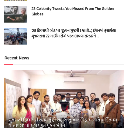
23 Celebrity Tweets You Missed From The Golden
Globes
’25 દિવસથી બોટ પર જીવન ગુજારી રહ્યા છે…’, ઈરાનમાં ફસાયેલા
ગુજરાતના 72 માછીમારોએ પરત લાવવા સરકારને …
Recent News
ગુજરાતી ફિલ્મ “શ્રી શ્યામ તું હી સહારા”નું આર.ડી ફાર્મ ખાતે ભક્તિમય
વાતાવરણમાં શુભ મુહૂર્ત પૂજન સંપન…