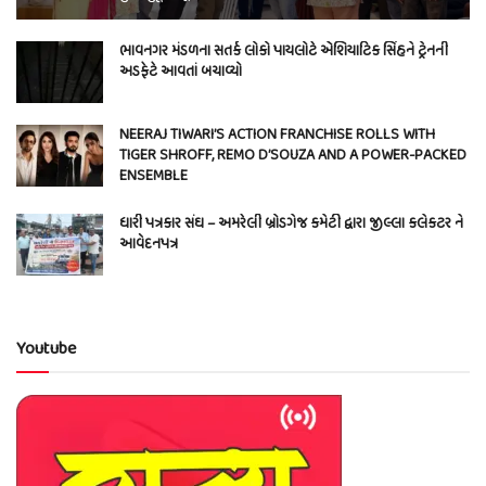
ભાવનગર મંડળના સતર્ક લોકો પાયલોટે એશિયાટિક સિંહને ટ્રેનની
અડફેટે આવતાં બચાવ્યો
NEERAJ TIWARI’S ACTION FRANCHISE ROLLS WITH
TIGER SHROFF, REMO D’SOUZA AND A POWER-PACKED
ENSEMBLE
ધારી પત્રકાર સંઘ – અમરેલી બ્રોડગેજ કમેટી દ્વારા જીલ્લા કલેકટર ને
આવેદનપત્ર
Youtube