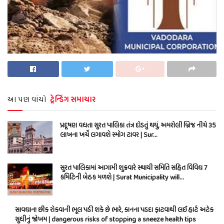
આ પણ વાંચો
ટ્રેન્ડિંગ સમાચાર
પ્રદૂષણ વધતા સુરત પાલિકા તંત્ર દોડતું થયું, અમરોલી બ્રિજ નીચે 35
લાખના ખર્ચે લગાવશે સ્મોગ ટાવર | Sur…
સુરત પાલિકામાં આગામી શુક્રવારે સ્થાયી સમિતિ સહિત વિવિધ 7
કમિટિની બેઠક મળશે | Surat Municipality will…
સાવધાન! છીંક રોકવાની ભૂલ પડી શકે છે ભારે, કાનના પડદા ફાટવાથી લઈ હાર્ટ અટેક
સુધીનું જોખમ | dangerous risks of stopping a sneeze health tips