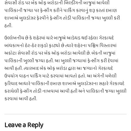
સેવાસી રોડ પર બેંક ઓફ બરોડાની બિલ્ડીંગની બાજુમાં આવેલી
પાલિકાની જગ્યા પર ફેન્સીંગ કરીને પાર્કિંગ કરવાનું શરૂ કરતાં દબાણ
શાખાએ બુલડોઝર ફેરવીને ફેન્સીંગ તોડી પાલિકાની જગ્યા ખુલ્લી કરી
હતી.
ઉલ્લેખનીય છે કે શહેરમાં ચારે બાજુએ આડેધડ થઈ રહેલા ગેરકાયદે
બાંધકામનો ઠેર-ઠેર રાફડો ફાટ્યો છે ત્યારે શહેરના પશ્ચિમ વિસ્તારમાં
અકોટા સેવાસી રોડ પર બેંક ઓફ બરોડા આવેલી છે. બેંકની બાજુમાં
પાલિકાની ખુલ્લી જગ્યા હતી. આ ખુલ્લી જગ્યામાં ફેન્સીંગ કરી દેવામાં
આવી હતી. ત્યારબાદ બેંક ઓફ બરોડા દ્વારા આ જગ્યાનો ગેરકાયદે
ઉપયોગ વાહન પાર્કિંગ માટે કરવામાં આવતો હતો. આ અંગેની મળેલી
ફરિયાદ આધારે પાલિકાની દબાણ શાખાએ બુલડોઝરના સહારે ગેરકાયદે
કરાયેલી ફેન્સીંગ તોડી નાખવામાં આવી હતી અને પાલિકાની જગ્યા ખુલ્લી
કરવામાં આવી હતી.
Leave a Reply