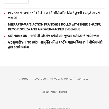
ભાવનગર મંડળના સતર્ક લોકો પાયલોટે એશિયાટિક સિંહને ટ્રેનની અડફેટે આવતાં
બચાવ્યો
NEERAJ TIWARI’S ACTION FRANCHISE ROLLS WITH TIGER SHROFF,
REMO D’SOUZA AND A POWER-PACKED ENSEMBLE
ધારી પત્રકાર સંઘ – અમરેલી બ્રોડગેજ કમેટી દ્વારા જીલ્લા કલેકટર ને આવેદનપત્ર
બ્રહ્માકુમારીઝના “10 કરોડ નશામુક્તિ પ્રતિજ્ઞા રાષ્ટ્રીય મહાઅભિયાન” નો પીએમ મોદી
દ્વારા કરાયો આરંભ
About
Advertise
Privacy & Policy
Contact
Call us: 9825191983