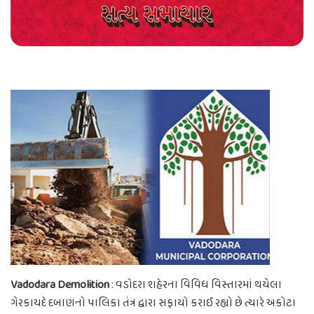
Vadodara Demolition
: વડોદરા શહેરના વિવિધ વિસ્તારમાં થયેલા
ગેરકાયદે દબાણનો પાલિકા તંત્ર દ્વારા સફાયો કરાઈ રહ્યો છે ત્યારે અકોટા