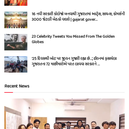
16 નવી સરકારી કોલેજો બનવાથી ગુજરાતમાં આર્ટ્સ, સાયન્સ, કોમર્સની
3000 જેટલી બેઠકો વધશે | gujarat gover…
23 Celebrity Tweets You Missed From The Golden
Globes
’25 દિવસથી બોટ પર જીવન ગુજારી રહ્યા છે…’, ઈરાનમાં ફસાયેલા
ગુજરાતના 72 માછીમારોએ પરત લાવવા સરકારને …
Recent News