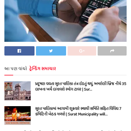
આ પણ વાંચો
ટ્રેન્ડિંગ સમાચાર
પ્રદૂષણ વધતા સુરત પાલિકા તંત્ર દોડતું થયું, અમરોલી બ્રિજ નીચે 35
લાખના ખર્ચે લગાવશે સ્મોગ ટાવર | Sur…
સુરત પાલિકામાં આગામી શુક્રવારે સ્થાયી સમિતિ સહિત વિવિધ 7
કમિટિની બેઠક મળશે | Surat Municipality will…