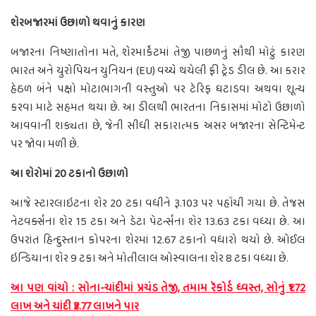
શેરબજારમાં ઉછાળો થવાનું કારણ
બજારના નિષ્ણાતોના મતે, શેરમાર્કેટમાં તેજી પાછળનું સૌથી મોટું કારણ
ભારત અને યુરોપિયન યુનિયન (EU) વચ્ચે થયેલી ફ્રી ટ્રેડ ડીલ છે. આ કરાર
હેઠળ બંને પક્ષો મોટાભાગની વસ્તુઓ પર ટેરિફ ઘટાડવા અથવા શૂન્ય
કરવા માટે સહમત થયા છે. આ ડીલથી ભારતના નિકાસમાં મોટો ઉછાળો
આવવાની શક્યતા છે, જેની સીધી સકારાત્મક અસર બજારના સેન્ટિમેન્ટ
પર જોવા મળી છે.
આ શેરોમાં 20 ટકાનો ઉછાળો
આજે સ્ટારલાઇટના શેર 20 ટકા વધીને રૂ.103 પર પહોંચી ગયા છે. તેજસ
નેટવર્ક્સના શેર 15 ટકા અને ડેટા પેટર્ન્સના શેર 13.63 ટકા વધ્યા છે. આ
ઉપરાંત હિન્દુસ્તાન કોપરના શેરમાં 12.67 ટકાનો વધારો થયો છે. ઓઈલ
ઇન્ડિયાના શેર 9 ટકા અને મોતીલાલ ઓસ્વાલના શેર 8 ટકા વધ્યા છે.
આ પણ વાંચો : સોના-ચાંદીમાં પ્રચંડ તેજી, તમામ રૅકોર્ડ ધ્વસ્ત, સોનું ₹1.72
લાખ અને ચાંદી ₹3.77 લાખને પાર