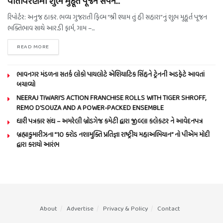
વાતાવરણમાં શુભ મુહૂર્ત પૂજન સંપન…
રિપોર્ટર: અનુજ ઠાકર. ભવ્ય ગુજરાતી ફિલ્મ “શ્રી શ્યામ તું હી સહારા”નું શુભ મુહૂર્ત પૂજન
ભક્તિભાવ સાથે આર.ડી ફાર્મ, ગામ –...
READ MORE
ભાવનગર મંડળના સતર્ક લોકો પાયલોટે એશિયાટિક સિંહને ટ્રેનની અડફેટે આવતાં
બચાવ્યો
NEERAJ TIWARI’S ACTION FRANCHISE ROLLS WITH TIGER SHROFF,
REMO D’SOUZA AND A POWER-PACKED ENSEMBLE
ધારી પત્રકાર સંઘ – અમરેલી બ્રોડગેજ કમેટી દ્વારા જીલ્લા કલેકટર ને આવેદનપત્ર
બ્રહ્માકુમારીઝના “10 કરોડ નશામુક્તિ પ્રતિજ્ઞા રાષ્ટ્રીય મહાઅભિયાન” નો પીએમ મોદી
દ્વારા કરાયો આરંભ
About
Advertise
Privacy & Policy
Contact