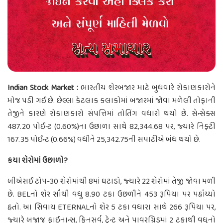
Indian Stock Market :
ભારતીય શેરબજાર માટે બુધવારે રોકાણકારોને
મોજ પડી ગઈ છે. છેલ્લા કેટલાક કલાકોમાં બજારમાં જોવા મળેલી તોફાની
તેજીને કારણે રોકાણકારો સંપત્તિમાં તોતિંગ વધારો થયો છે. સેન્સેક્સ
487.20 પોઈન્ટ (0.60%)ના ઉછાળા સાથે 82,344.68 પર, જ્યારે નિફ્ટી
167.35 પોઈન્ટ (0.66%) વધીને 25,342.75ની સપાટીએ બંધ થયો છે.
કયા શેરોમાં ઉછાળો?
બીએસઈ ટોપ-30 શેરોમાંથી 8માં ઘટાડો, જ્યારે 22 શેરોમાં તેજી જોવા મળી
છે. BELનો શેર સૌથી વધુ 8.90 ટકા ઉછળીને 453 રૂપિયા પર પહોંચ્યો
હતો. આ સિવાય ETERNALનો શેર 5 ટકા વધારા સાથે 266 રૂપિયા પર,
જ્યારે બજાજ ફાઈનાન્સ, ફિનસર્વ, ટ્રેન્ટ અને પાવરગ્રિડમાં 2 ટકાથી વધુનો