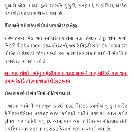
સુધારો જોવા મળ્યો હતો. મારુતિ સુઝુકી, સનફાર્મા, ઈન્ફોસિસ, એરટેલ
જેવા શેરો ઘટાડા સાથે બંધ થયા છે.
મિડ અને સ્મોલકેપ શેરોમાં પણ જોરદાર તેજી
શેરબજારમાં મિડ અને સ્મોલકેપ શેરોમાં પણ જોરદાર તેજી જોવા મળી.
નિફ્ટી મિડકેપ 100માં 954 પોઈન્ટનો, જ્યારે નિફ્ટી સ્મોલકેપ 100માં 371
પોઈન્ટનો ઉછાળો જોવા મળ્યો. આ કારણોસર રોકાણકારોની સંપત્તિમાં
જબરદસ્ત વધારો થયો છે.
આ પણ વાંચો : સોનું પહેલીવાર રૂ. 1.60 લાખને પાર, ચાંદીએ પણ જૂના
તમામ રેકોર્ડ તોડ્યા; જાણો લેટેસ્ટ ભાવ
રોકાણકારોની સંપત્તિમાં તોતિંગ વધારો
બજારમાં આવેલી આ તેજીને કારણે BSE લિસ્ટેડ કંપનીઓનું કુલ માર્કેટ
કેપિટલાઇઝેશન 453.67 લાખ કરોડથી વધીને 459.64 લાખ કરોડ
રૂપિયા પર પહોંચી ગયું છે. આમ, માત્ર એક જ દિવસમાં રોકાણકારોની
સંપત્તિમાં આશરે 6 લાખ કરોડ રૂપિયાનો ધરખમ વધારો થયો છે.