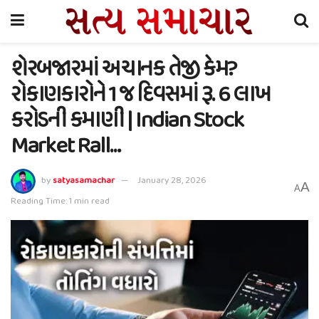
શેરબજારમાં અચાનક તેજી કેમ?
રોકાણકારોને 1 જ દિવસમાં રૂ. 6 લાખ
કરોડની કમાણી | Indian Stock
Market Rall…
by
satyasamachar
January 28, 2026
A
A
Reading Time: 1 min read