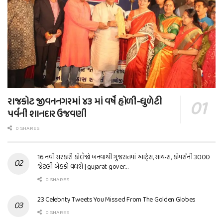
રાજકોટ જીવનનગરમાં ૪૩ માં વર્ષે હોળી-ધુળેટી
પર્વની શાનદાર ઉજવણી
0 SHARES
16 નવી સરકારી કોલેજો બનવાથી ગુજરાતમાં આર્ટ્સ, સાયન્સ, કોમર્સની 3000
જેટલી બેઠકો વધશે | gujarat gover…
0 SHARES
23 Celebrity Tweets You Missed From The Golden Globes
0 SHARES