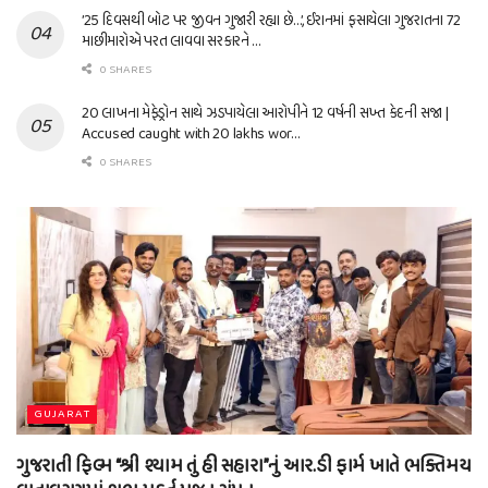
’25 દિવસથી બોટ પર જીવન ગુજારી રહ્યા છે…’, ઈરાનમાં ફસાયેલા ગુજરાતના 72
માછીમારોએ પરત લાવવા સરકારને …
0 SHARES
20 લાખના મેફેડ્રોન સાથે ઝડપાયેલા આરોપીને 12 વર્ષની સખ્ત કેદની સજા |
Accused caught with 20 lakhs wor…
0 SHARES
GUJARAT
ગુજરાતી ફિલ્મ “શ્રી શ્યામ તું હી સહારા”નું આર.ડી ફાર્મ ખાતે ભક્તિમય