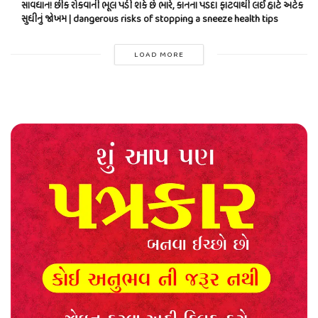
સાવધાન! છીંક રોકવાની ભૂલ પડી શકે છે ભારે, કાનના પડદા ફાટવાથી લઈ હાર્ટ અટેક
સુધીનું જોખમ | dangerous risks of stopping a sneeze health tips
LOAD MORE