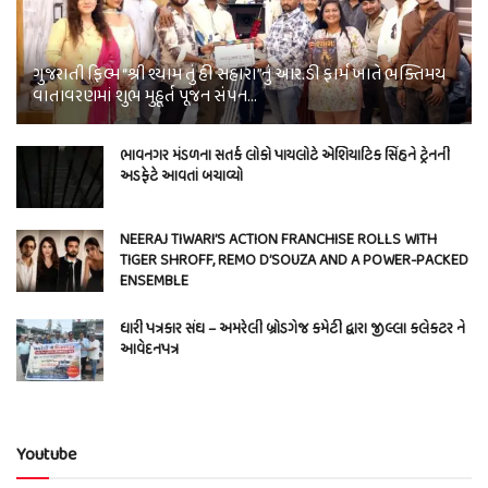
ગુજરાતી ફિલ્મ “શ્રી શ્યામ તું હી સહારા”નું આર.ડી ફાર્મ ખાતે ભક્તિમય
વાતાવરણમાં શુભ મુહૂર્ત પૂજન સંપન…
ભાવનગર મંડળના સતર્ક લોકો પાયલોટે એશિયાટિક સિંહને ટ્રેનની
અડફેટે આવતાં બચાવ્યો
NEERAJ TIWARI’S ACTION FRANCHISE ROLLS WITH
TIGER SHROFF, REMO D’SOUZA AND A POWER-PACKED
ENSEMBLE
ધારી પત્રકાર સંઘ – અમરેલી બ્રોડગેજ કમેટી દ્વારા જીલ્લા કલેકટર ને
આવેદનપત્ર
Youtube