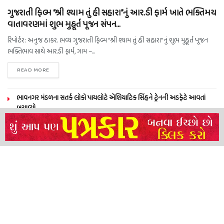
ગુજરાતી ફિલ્મ “શ્રી શ્યામ તું હી સહારા”નું આર.ડી ફાર્મ ખાતે ભક્તિમય
વાતાવરણમાં શુભ મુહૂર્ત પૂજન સંપન…
રિપોર્ટર: અનુજ ઠાકર. ભવ્ય ગુજરાતી ફિલ્મ “શ્રી શ્યામ તું હી સહારા”નું શુભ મુહૂર્ત પૂજન
ભક્તિભાવ સાથે આર.ડી ફાર્મ, ગામ –...
READ MORE
ભાવનગર મંડળના સતર્ક લોકો પાયલોટે એશિયાટિક સિંહને ટ્રેનની અડફેટે આવતાં
બચાવ્યો
NEERAJ TIWARI’S ACTION FRANCHISE ROLLS WITH TIGER SHROFF,
REMO D’SOUZA AND A POWER-PACKED ENSEMBLE
ધારી પત્રકાર સંઘ – અમરેલી બ્રોડગેજ કમેટી દ્વારા જીલ્લા કલેકટર ને આવેદનપત્ર
બ્રહ્માકુમારીઝના “10 કરોડ નશામુક્તિ પ્રતિજ્ઞા રાષ્ટ્રીય મહાઅભિયાન” નો પીએમ મોદી
દ્વારા કરાયો આરંભ