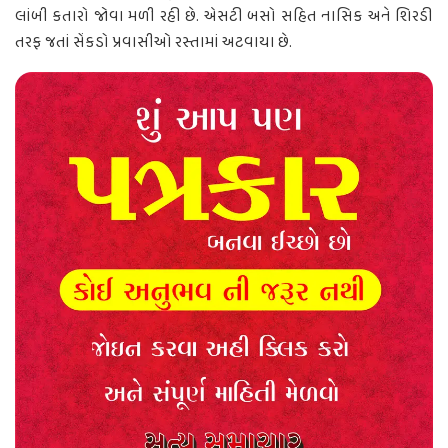
લાંબી કતારો જોવા મળી રહી છે. એસટી બસો સહિત નાસિક અને શિરડી
તરફ જતાં સેંકડો પ્રવાસીઓ રસ્તામાં અટવાયા છે.