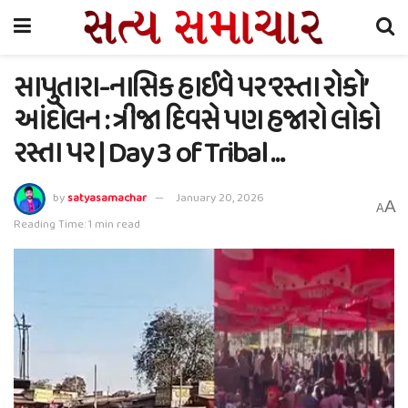
સાપુતારા-નાસિક હાઈવે પર ‘રસ્તા રોકો’
આંદોલન : ત્રીજા દિવસે પણ હજારો લોકો
રસ્તા પર | Day 3 of Tribal …
by
satyasamachar
January 20, 2026
A
A
Reading Time: 1 min read