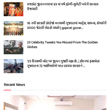
રાજકોટ જીવનનગરમાં ૪૩ માં વર્ષે હોળી-ધુળેટી પર્વની શાનદાર
ઉજવણી
16 નવી સરકારી કોલેજો બનવાથી ગુજરાતમાં આર્ટ્સ, સાયન્સ, કોમર્સની
3000 જેટલી બેઠકો વધશે | gujarat gover…
23 Celebrity Tweets You Missed From The Golden
Globes
’25 દિવસથી બોટ પર જીવન ગુજારી રહ્યા છે…’, ઈરાનમાં ફસાયેલા
ગુજરાતના 72 માછીમારોએ પરત લાવવા સરકારને …
Recent News