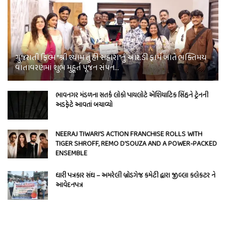
ગુજરાતી ફિલ્મ “શ્રી શ્યામ તું હી સહારા”નું આર.ડી ફાર્મ ખાતે ભક્તિમય
વાતાવરણમાં શુભ મુહૂર્ત પૂજન સંપન…
ભાવનગર મંડળના સતર્ક લોકો પાયલોટે એશિયાટિક સિંહને ટ્રેનની
અડફેટે આવતાં બચાવ્યો
NEERAJ TIWARI’S ACTION FRANCHISE ROLLS WITH
TIGER SHROFF, REMO D’SOUZA AND A POWER-PACKED
ENSEMBLE
ધારી પત્રકાર સંઘ – અમરેલી બ્રોડગેજ કમેટી દ્વારા જીલ્લા કલેકટર ને
આવેદનપત્ર