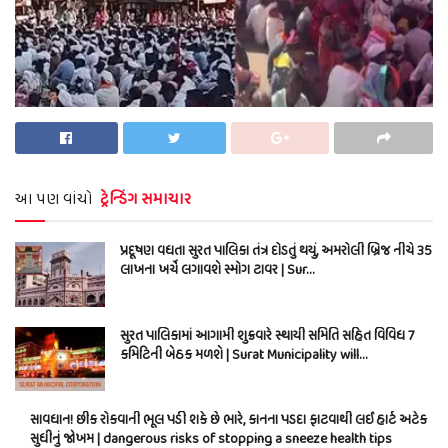
આ પણ વાંચો
ટ્રેન્ડિંગ સમાચાર
પ્રદૂષણ વધતા સુરત પાલિકા તંત્ર દોડતું થયું, અમરોલી બ્રિજ નીચે 35
લાખના ખર્ચે લગાવશે સ્મોગ ટાવર | Sur…
સુરત પાલિકામાં આગામી શુક્રવારે સ્થાયી સમિતિ સહિત વિવિધ 7
કમિટિની બેઠક મળશે | Surat Municipality will…
સાવધાન! છીંક રોકવાની ભૂલ પડી શકે છે ભારે, કાનના પડદા ફાટવાથી લઈ હાર્ટ અટેક
સુધીનું જોખમ | dangerous risks of stopping a sneeze health tips