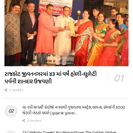
રાજકોટ જીવનનગરમાં ૪૩ માં વર્ષે હોળી-ધુળેટી
પર્વની શાનદાર ઉજવણી
0 SHARES
16 નવી સરકારી કોલેજો બનવાથી ગુજરાતમાં આર્ટ્સ, સાયન્સ, કોમર્સની 3000
જેટલી બેઠકો વધશે | gujarat gover…
0 SHARES
23 Celebrity Tweets You Missed From The Golden Globes