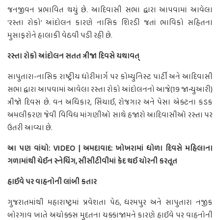
જનજીવન પ્રભાવિત થયું છે. આદિવાસી સભા દ્વારા આપવામાં આવેલા
‘રસ્તા રોકો’ આંદોલન કારણે નાસિક શિરડી જતાં ભાવિકો સહિતના
મુસાફરોને હાલાકી વેઠવી પડી રહી છે.
રસ્તા રોકો આંદોલન સતત ત્રીજા દિવસે યથાવત્
સાપુતારા-નાસિક રાષ્ટ્રીય ધોરીમાર્ગ પર કોમ્યુનિસ્ટ પાર્ટી અને આદિવાસી
સભા દ્વારા આપવામાં આવેલા રસ્તા રોકો આંદોલનનો આજે(19 જાન્યુઆરી)
ત્રીજો દિવસ છે. વન અધિકાર, સિંચાઈ, રોજગાર અને પેસા એક્ટના કડક
અમલીકરણ જેવી વિવિધ માંગણીઓ સાથે હજારો આદિવાસીઓ રસ્તા પર
ઉતરી આવ્યા છે.
આ પણ વાંચો: VIDEO | અમદાવાદ: ખોખરામાં ધોળા દિવસે મહિલાના
ગળામાંથી ચેઈન સ્નેચિંગ, સીસીટીવીમાં કેદ થઈ ચોરની કરતૂત
હાઈવે પર વાહનોની લાંબી કતાર
ગુજરાતમાંથી મહારાષ્ટ્રમાં પ્રવેશતા પેઠ, ધરમપુર અને સાપુતારા નજીક
બોરગાવ ખાતે અચોક્કસ મુદતના ચક્કાજામને કારણે હાઈવે પર વાહનોની