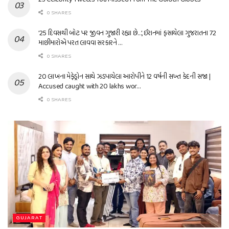
0 SHARES
’25 દિવસથી બોટ પર જીવન ગુજારી રહ્યા છે…’, ઈરાનમાં ફસાયેલા ગુજરાતના 72
માછીમારોએ પરત લાવવા સરકારને …
0 SHARES
20 લાખના મેફેડ્રોન સાથે ઝડપાયેલા આરોપીને 12 વર્ષની સખ્ત કેદની સજા |
Accused caught with 20 lakhs wor…
0 SHARES
GUJARAT