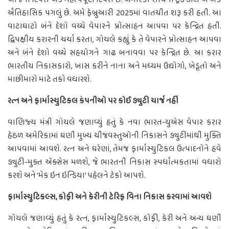
ઐતિહાસિક પગલું છે. અમે ફેબ્રુઆરી 2025માં વાતચીત શરૂ કરી હતી. આ
વાટાઘાટો બંને દેશો વચ્ચે વેપારને પ્રોત્સાહન આપવા પર કેન્દ્રિત હતી.
દ્વિપક્ષીય કરારની ચર્ચા કરતા, ગોયલે કહ્યું કે તે વેપારને પ્રોત્સાહન આપવા
અને બંને દેશો વચ્ચે સહયોગને ગાઢ બનાવવા પર કેન્દ્રિત છે. આ કરાર
ભારતીય નિકાસકારો, ખાસ કરીને નાના અને મધ્યમ ઉદ્યોગો, ખેડૂતો અને
માછીમારો માટે તકો વધારશે.
રત્ન અને ફાર્માસ્યુટિકલ કંપનીઓ પર કોઈ ડ્યુટી ચાર્જ નહીં
વાણિજ્ય મંત્રી ગોયલે જણાવ્યું હતું કે નવા ભારત-યુએસ વેપાર કરાર
હેઠળ અમેરિકામાં ઘણી મુખ્ય ચીજવસ્તુઓની નિકાસને ડ્યુટીમાંથી મુક્તિ
આપવામાં આવશે. રત્ન અને ઘરેણાં, તેમજ ફાર્માસ્યુટિકલ ઉત્પાદનોને હવે
ડ્યુટી-મુક્ત ઍક્સેસ મળશે, જે ભારતની નિકાસ સ્પર્ધાત્મકતામાં વધારો
કરશે અને ‘મેક ઇન ઇન્ડિયા’ પહેલને ટેકો આપશે.
ફાર્માસ્યુટિકલ્સ, કોફી અને કેરીની ટેરિફ વિના નિકાસ કરવામાં આવશે
ગોયલે જણાવ્યું હતું કે રત્ન, ફાર્માસ્યુટિકલ્સ, કોફી, કેરી અને અન્ય ઘણી