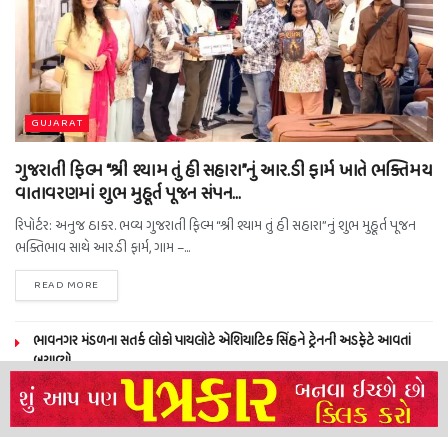
GUJARAT
ગુજરાતી ફિલ્મ “શ્રી શ્યામ તું હી સહારા”નું આર.ડી ફાર્મ ખાતે ભક્તિમય
વાતાવરણમાં શુભ મુહૂર્ત પૂજન સંપન…
રિપોર્ટર: અનુજ ઠાકર. ભવ્ય ગુજરાતી ફિલ્મ “શ્રી શ્યામ તું હી સહારા”નું શુભ મુહૂર્ત પૂજન
ભક્તિભાવ સાથે આર.ડી ફાર્મ, ગામ –...
READ MORE
ભાવનગર મંડળના સતર્ક લોકો પાયલોટે એશિયાટિક સિંહને ટ્રેનની અડફેટે આવતાં
બચાવ્યો
NEERAJ TIWARI’S ACTION FRANCHISE ROLLS WITH TIGER SHROFF,
REMO D’SOUZA AND A POWER-PACKED ENSEMBLE
ધારી પત્રકાર સંઘ – અમરેલી બ્રોડગેજ કમેટી દ્વારા જીલ્લા કલેકટર ને આવેદનપત્ર