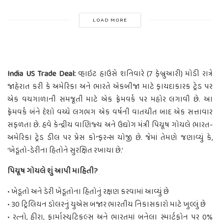
LOAD MORE
India US Trade Deal:
વ્હાઇટ હાઉસે શનિવારે (7 ફેબ્રુઆરી) મોડી રાત્રે
જાહેરાત કરી કે અમેરિકા અને ભારતે એકબીજા માટે ફાયદાકારક ટ્રેડ પર
એક વચગાળાની સમજૂતી માટે એક ફ્રેમવર્ક પર મહોર લગાવી છે. આ
ફ્રેમવર્ક બંને દેશો વચ્ચે લગભગ એક વર્ષની વાતચીત બાદ એક સત્તાવાર
સફળતા છે. હવે કેન્દ્રીય વાણિજ્ય અને ઉદ્યોગ મંત્રી પિયૂષ ગોયલે ભારત-
અમેરિકા ટ્રેડ ડીલ પર પ્રેસ કોન્ફરન્સ યોજી છે. જેમાં તેમણે જણાવ્યું કે,
‘ખેડૂતો-ડેરીના હિતોને સુરક્ષિત રખાયા છે.’
પિયૂષ ગોયલે શું આપી માહિતી?
• ખેડૂતો અને ડેરી ખેડૂતોના હિતોનું રક્ષણ કરવામાં આવ્યું છે
• 30 ટ્રિલિયન ડોલરનું યુએસ બજાર ભારતીય નિકાસકારો માટે ખુલ્લું છે
• રત્નો, હીરા, ફાર્માસ્યુટિકલ્સ અને ભારતમાં બનેલા સ્માર્ટફોન પર 0%