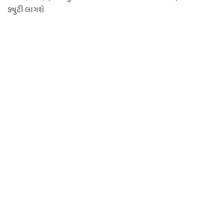
ડ્યુટી લાગશે