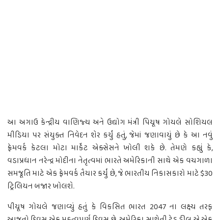
આ અગાઉ કેન્દ્રીય વાણિજ્ય અને ઉદ્યોગ મંત્રી પિયૂષ ગોયલે સોશિયલ
મીડિયા પર સંયુક્ત નિવેદન શેર કર્યું હતું, જેમાં જણાવાયું છે કે આ નવું
ફ્રેમવર્ક કેટલા મોટા માર્કેટ એક્સેસને ખોલી શકે છે. તેમણે કહ્યું કે,
વડાપ્રધાન નરેન્દ્ર મોદીના નેતૃત્વમાં ભારતે અમેરિકાની સાથે એક વચગાળા
સમજૂતિ માટે એક ફ્રેમવર્ક તૈયાર કર્યું છે, જે ભારતીય નિકાસકારો માટે $30
ટ્રિલિયન બજાર ખોલશે.
પીયૂષ ગોયલે જણાવ્યું હતું કે વિકસિત ભારત 2047 ના લક્ષ્ય તરફ
આજનો દિવસ એક મહત્વપૂર્ણ દિવસ છે. અમેરિકા સાથેની ટ્રેડ ડીલ એ એક