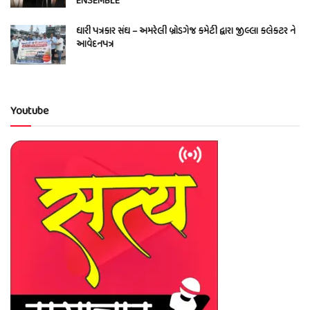
ENSEMBLE
ધારી પત્રકાર સંઘ – અમરેલી બ્રોડગેજ કમેટી દ્વારા જીલ્લા કલેકટર ને
આવેદનપત્ર
Youtube