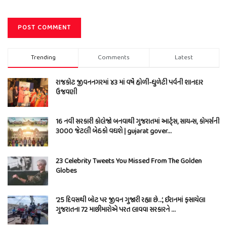
Trending
Comments
Latest
રાજકોટ જીવનનગરમાં ૪૩ માં વર્ષે હોળી-ધુળેટી પર્વની શાનદાર
ઉજવણી
16 નવી સરકારી કોલેજો બનવાથી ગુજરાતમાં આર્ટ્સ, સાયન્સ, કોમર્સની
3000 જેટલી બેઠકો વધશે | gujarat gover…
23 Celebrity Tweets You Missed From The Golden
Globes
’25 દિવસથી બોટ પર જીવન ગુજારી રહ્યા છે…’, ઈરાનમાં ફસાયેલા
ગુજરાતના 72 માછીમારોએ પરત લાવવા સરકારને …