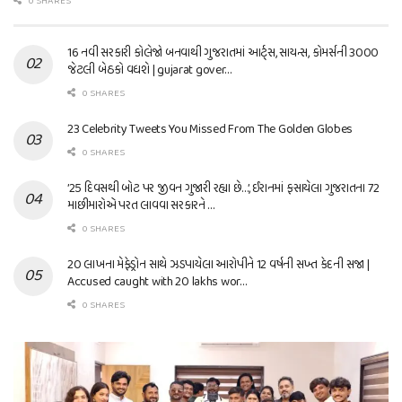
0 SHARES
16 નવી સરકારી કોલેજો બનવાથી ગુજરાતમાં આર્ટ્સ, સાયન્સ, કોમર્સની 3000
જેટલી બેઠકો વધશે | gujarat gover…
0 SHARES
23 Celebrity Tweets You Missed From The Golden Globes
0 SHARES
’25 દિવસથી બોટ પર જીવન ગુજારી રહ્યા છે…’, ઈરાનમાં ફસાયેલા ગુજરાતના 72
માછીમારોએ પરત લાવવા સરકારને …
0 SHARES
20 લાખના મેફેડ્રોન સાથે ઝડપાયેલા આરોપીને 12 વર્ષની સખ્ત કેદની સજા |
Accused caught with 20 lakhs wor…
0 SHARES