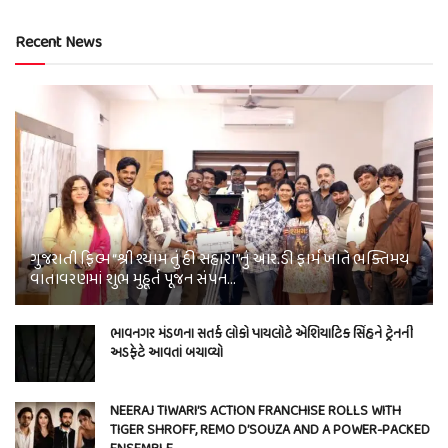
Recent News
ગુજરાતી ફિલ્મ “શ્રી શ્યામ તું હી સહારા”નું આર.ડી ફાર્મ ખાતે ભક્તિમય
વાતાવરણમાં શુભ મુહૂર્ત પૂજન સંપન…
ભાવનગર મંડળના સતર્ક લોકો પાયલોટે એશિયાટિક સિંહને ટ્રેનની
અડફેટે આવતાં બચાવ્યો
NEERAJ TIWARI’S ACTION FRANCHISE ROLLS WITH
TIGER SHROFF, REMO D’SOUZA AND A POWER-PACKED