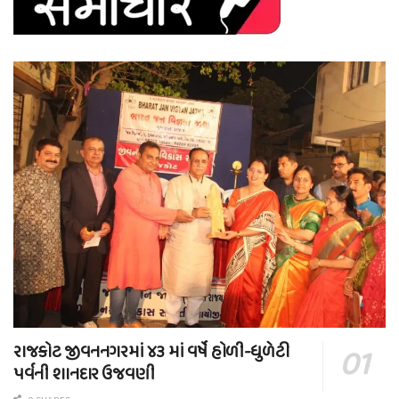
રાજકોટ જીવનનગરમાં ૪૩ માં વર્ષે હોળી-ધુળેટી
પર્વની શાનદાર ઉજવણી