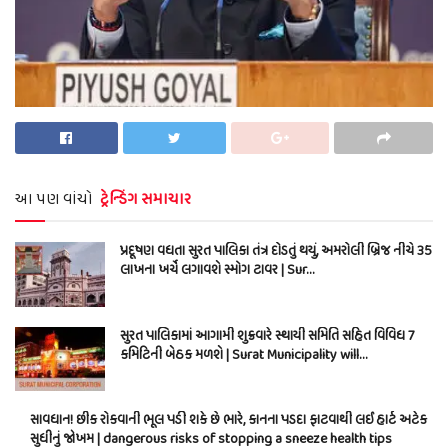
આ પણ વાંચો
ટ્રેન્ડિંગ સમાચાર
પ્રદૂષણ વધતા સુરત પાલિકા તંત્ર દોડતું થયું, અમરોલી બ્રિજ નીચે 35
લાખના ખર્ચે લગાવશે સ્મોગ ટાવર | Sur…
સુરત પાલિકામાં આગામી શુક્રવારે સ્થાયી સમિતિ સહિત વિવિધ 7
કમિટિની બેઠક મળશે | Surat Municipality will…
સાવધાન! છીંક રોકવાની ભૂલ પડી શકે છે ભારે, કાનના પડદા ફાટવાથી લઈ હાર્ટ અટેક
સુધીનું જોખમ | dangerous risks of stopping a sneeze health tips