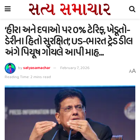
‘હીરા અને દવાઓ પર 0% ટેરિફ, ખેડૂતો-
ડેરીના હિતો સુરક્ષિત’, US-ભારત ટ્રેડ ડીલ
અંગે પિયૂષ ગોયલે આપી માહ…
by
satyasamachar
February 7, 2026
A
A
Reading Time: 2 mins read