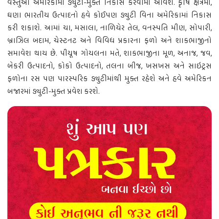
વસ્તુઓ અમેરિકામાં ડ્યુટી-મુક્ત નિકાસ કરવામાં આવશે. કૃષિ ક્ષેત્રમાં,
ઘણા ભારતીય ઉત્પાદનો હવે કોઈપણ ડ્યુટી વિના અમેરિકામાં નિકાસ
કરી શકાશે. આમાં ચા, મસાલા, નાળિયેર તેલ, વનસ્પતિ મીણ, સોપારી,
બ્રાઝિલ બદામ, ચેસ્ટનટ અને વિવિધ પ્રકારના ફળો અને શાકભાજીનો
સમાવેશ થાય છે. પીયૂષ ગોયલના મતે, શાકભાજીના મૂળ, અનાજ, જવ,
બેકરી ઉત્પાદનો, કોકો ઉત્પાદનો, તલના બીજ, ખસખસ અને સાઇટ્રસ
ફળોના રસ પણ પારસ્પરિક ડ્યુટીમાંથી મુક્ત રહેશે અને હવે અમેરિકન
બજારમાં ડ્યુટી-મુક્ત પ્રવેશ કરશે.