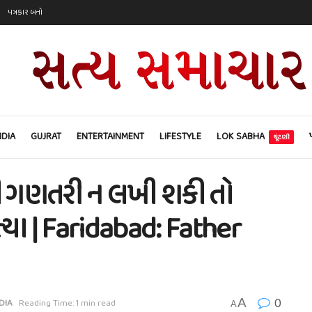
પત્રકાર બનો
NDIA
GUJRAT
ENTERTAINMENT
LIFESTYLE
LOK SABHA
ચૂંટણી
ીની ગણતરી ન લખી શકી તો
હત્યા | Faridabad: Father
0
A
DIA
Reading Time: 1 min read
A