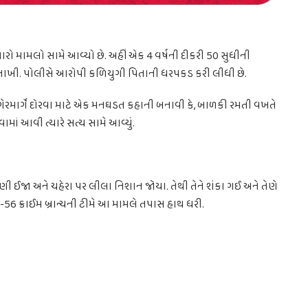
ો મામલો સામે આવ્યો છે. અહીં એક 4 વર્ષની દીકરી 50 સુધીની
ી નાખી. પોલીસે આરોપી કળિયુગી પિતાની ધરપકડ કરી લીધી છે.
ગેરમાર્ગે દોરવા માટે એક મનઘડત કહાની બનાવી કે, બાળકી રમતી વખતે
માં આવી ત્યારે સત્ય સામે આવ્યું.
ણી ઈજા અને ચહેરા પર લીલા નિશાન જોયા. તેથી તેને શંકા ગઈ અને તેણે
-56 ક્રાઈમ બ્રાન્ચની ટીમે આ મામલે તપાસ હાથ ધરી.