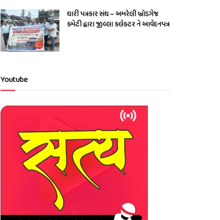
ધારી પત્રકાર સંઘ – અમરેલી બ્રોડગેજ
કમેટી દ્વારા જીલ્લા કલેકટર ને આવેદનપત્ર
Youtube