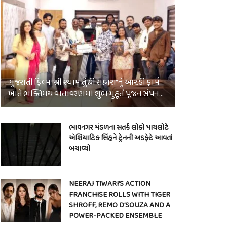
ગુજરાતી ફિલ્મ “શ્રી શ્યામ તું હી સહારા”નું આર.ડી ફાર્મ
ખાતે ભક્તિમય વાતાવરણમાં શુભ મુહૂર્ત પૂજન સંપન…
ભાવનગર મંડળના સતર્ક લોકો પાયલોટે
એશિયાટિક સિંહને ટ્રેનની અડફેટે આવતાં
બચાવ્યો
NEERAJ TIWARI’S ACTION
FRANCHISE ROLLS WITH TIGER
SHROFF, REMO D’SOUZA AND A
POWER-PACKED ENSEMBLE