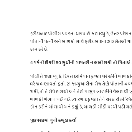
ફરીદાબાદ પોલીસ પ્રવક્તા યશપાલે જણાવ્યું કે, ઉત્તર પ્રદ
પોતાની પત્ની અને બાળકો સાથે ફરીદાબાદના ઝાડસેંતલી ગામમા
કામ કરે છે.
4 વર્ષની દીકરી 50 સુધીની ગણતરી ન લખી શકી તો પિતાએ ઢો
પોલીસે જણાવ્યું કે, દિવસ દરમિયાન કૃષ્ણા ઘરે રહીને બાળકો
ઘરે જ ભણાવતો હતો. 21 જાન્યુઆરીના રોજ તેણે પોતાની 4 વર
શકી, તો તે રોષે ભરાયો અને તેણે માસૂમ બાળકીને વેલણથી ખૂ
બાળકી બેભાન થઈ ગઈ. ત્યારબાદ કૃષ્ણા તેને સરકારી હોસ્પિટલમા
ફોન કરીને બોલાવી અને કહ્યું કે, બાળકી સીડી પરથી પડી ગ
પૂછપરછમાં ગુનો કબૂલ કર્યો