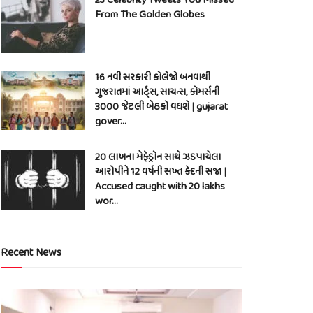
From The Golden Globes
16 નવી સરકારી કોલેજો બનવાથી
ગુજરાતમાં આર્ટ્સ, સાયન્સ, કોમર્સની
3000 જેટલી બેઠકો વધશે | gujarat
gover…
20 લાખના મેફેડ્રોન સાથે ઝડપાયેલા
આરોપીને 12 વર્ષની સખ્ત કેદની સજા |
Accused caught with 20 lakhs
wor…
Recent News