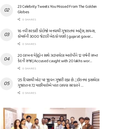
23 Celebrity Tweets You Missed From The Golden
Globes
0 SHARES
16 નવી સરકારી કોલેજો બનવાથી ગુજરાતમાં આર્ટ્સ, સાયન્સ,
કોમર્સની 3000 જેટલી બેઠકો વધશે | gujarat gover…
0 SHARES
20 લાખના મેફેડ્રોન સાથે ઝડપાયેલા આરોપીને 12 વર્ષની સખ્ત
કેદની સજા | Accused caught with 20 lakhs wor…
0 SHARES
’25 દિવસથી બોટ પર જીવન ગુજારી રહ્યા છે…’, ઈરાનમાં ફસાયેલા
ગુજરાતના 72 માછીમારોએ પરત લાવવા સરકારને …
0 SHARES