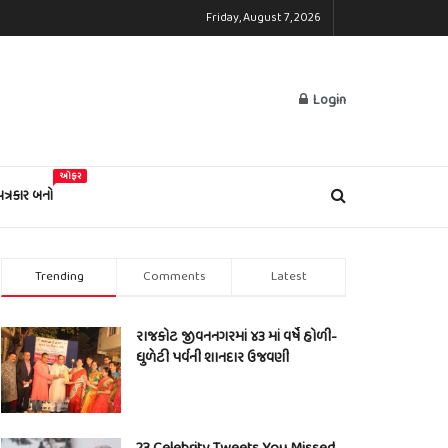
Friday, August 7, 2026
Login
ઓફર
પત્રકાર બનો
Trending
Comments
Latest
રાજકોટ જીવનનગરમાં ૪૩ માં વર્ષે હોળી-
ધુળેટી પર્વની શાનદાર ઉજવણી
23 Celebrity Tweets You Missed