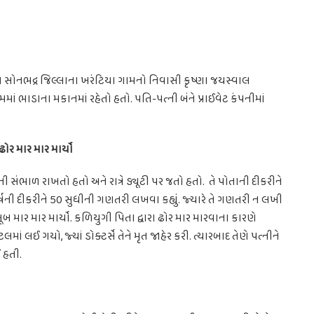
ેશના સોનભદ્ર જિલ્લાના ખરંટિયા ગામનો નિવાસી કૃષ્ણા જયસ્વાલ
ં ભાડાના મકાનમાં રહેતો હતો. પતિ-પત્ની બંને પ્રાઈવેટ કંપનીમાં
ર માર માર માર્યો
ની સંભાળ રાખતો હતો અને રાત્રે ડ્યૂટી પર જતો હતો. તે પોતાની દીકરીને
્ષની દીકરીને 50 સુધીની ગણતરી લખવા કહ્યું. જ્યારે તે ગણતરી ન લખી
બ માર માર માર્યો. કળિયુગી પિતા દ્વારા ઢોર માર મારવાના કારણે
ં લઈ ગયો, જ્યાં ડોક્ટર્સે તેને મૃત જાહેર કરી. ત્યારબાદ તેણે પત્નીને
ઈ હતી.