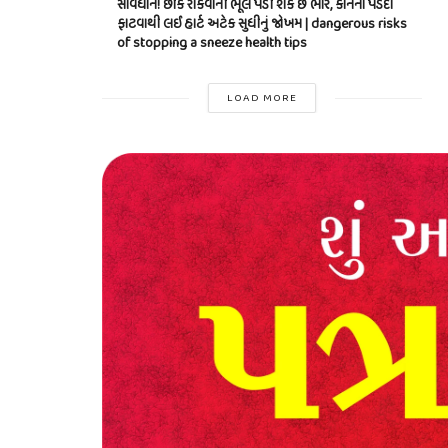
સાવધાન! છીંક રોકવાની ભૂલ પડી શકે છે ભારે, કાનના પડદા
ફાટવાથી લઈ હાર્ટ અટેક સુધીનું જોખમ | dangerous risks
of stopping a sneeze health tips
LOAD MORE