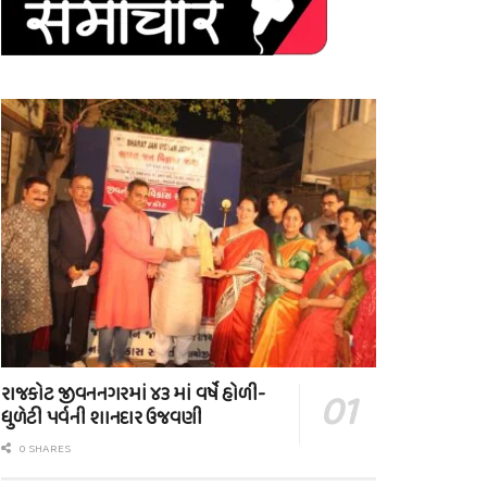
રાજકોટ જીવનનગરમાં ૪૩ માં વર્ષે હોળી-
ધુળેટી પર્વની શાનદાર ઉજવણી
0 SHARES