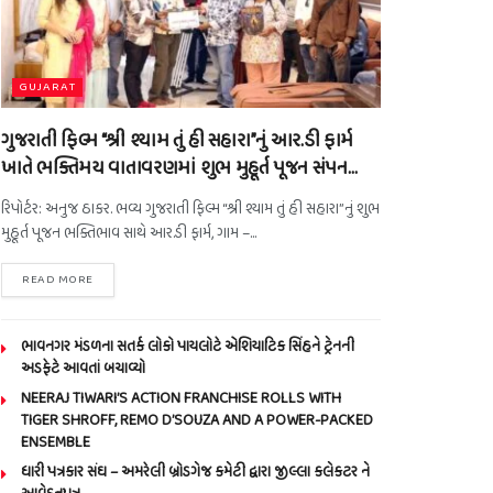
GUJARAT
ગુજરાતી ફિલ્મ “શ્રી શ્યામ તું હી સહારા”નું આર.ડી ફાર્મ
ખાતે ભક્તિમય વાતાવરણમાં શુભ મુહૂર્ત પૂજન સંપન…
રિપોર્ટર: અનુજ ઠાકર. ભવ્ય ગુજરાતી ફિલ્મ “શ્રી શ્યામ તું હી સહારા”નું શુભ
મુહૂર્ત પૂજન ભક્તિભાવ સાથે આર.ડી ફાર્મ, ગામ –...
READ MORE
ભાવનગર મંડળના સતર્ક લોકો પાયલોટે એશિયાટિક સિંહને ટ્રેનની
અડફેટે આવતાં બચાવ્યો
NEERAJ TIWARI’S ACTION FRANCHISE ROLLS WITH
TIGER SHROFF, REMO D’SOUZA AND A POWER-PACKED
ENSEMBLE
ધારી પત્રકાર સંઘ – અમરેલી બ્રોડગેજ કમેટી દ્વારા જીલ્લા કલેકટર ને