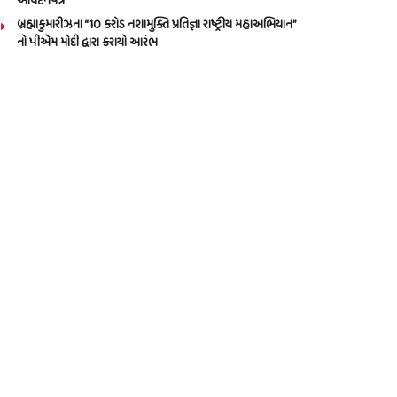
આવેદનપત્ર
બ્રહ્માકુમારીઝના “10 કરોડ નશામુક્તિ પ્રતિજ્ઞા રાષ્ટ્રીય મહાઅભિયાન”
નો પીએમ મોદી દ્વારા કરાયો આરંભ