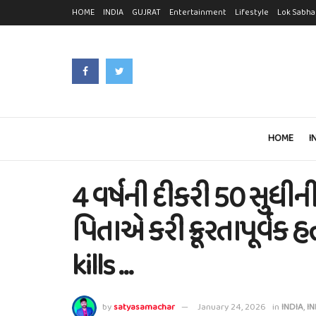
HOME
INDIA
GUJRAT
Entertainment
Lifestyle
Lok Sabha
HOME
I
4 વર્ષની દીકરી 50 સુધ
પિતાએ કરી ક્રૂરતાપૂર્વક 
kills …
by
satyasamachar
January 24, 2026
in
INDIA
,
IN