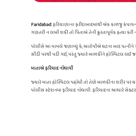
Faridabad:
હરિયાણાના ફરીદાબાદમાંથી એક કાળજુ કંપાવનાર
ગણતરી ન લખી શકી તો પિતાએ તેની ક્રૂરતાપૂર્વક હત્યા કર
પોલીસે આ મામલે જણાવ્યું કે, આરોપીએ ઘટના બાદ પત્નીને 
સીડી પરથી પડી ગઈ, પરંતુ જ્યારે બાળકીને હોસ્પિટલ લઈ જવા
માતાએ ફરિયાદ નોંધાવી
જ્યારે માતા હોસ્પિટલ પહોંચી તો તેણે બાળકીના શરીર પર ઘ
પોલીસ સ્ટેશનમાં ફરિયાદ નોંધાવી. ફરિયાદના આધારે સેક્ટર