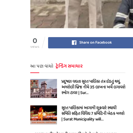
0
Share on Facebook
VIEWS
આ પણ વાંચો
ટ્રેન્ડિંગ સમાચાર
પ્રદૂષણ વધતા સુરત પાલિકા તંત્ર દોડતું થયું,
અમરોલી બ્રિજ નીચે 35 લાખના ખર્ચે લગાવશે
સ્મોગ ટાવર | Sur…
સુરત પાલિકામાં આગામી શુક્રવારે સ્થાયી
સમિતિ સહિત વિવિધ 7 કમિટિની બેઠક મળશે
| Surat Municipality will…