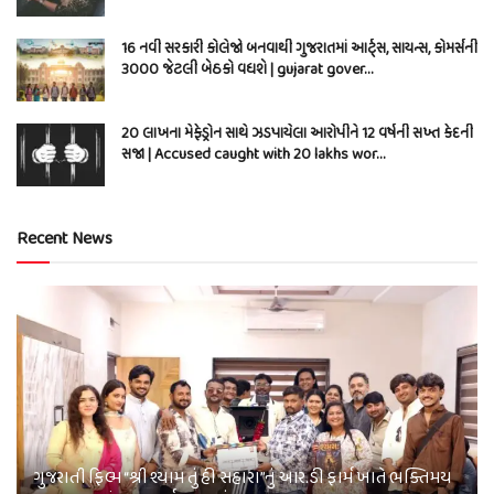
16 નવી સરકારી કોલેજો બનવાથી ગુજરાતમાં આર્ટ્સ, સાયન્સ, કોમર્સની
3000 જેટલી બેઠકો વધશે | gujarat gover…
20 લાખના મેફેડ્રોન સાથે ઝડપાયેલા આરોપીને 12 વર્ષની સખ્ત કેદની
સજા | Accused caught with 20 lakhs wor…
Recent News
ગુજરાતી ફિલ્મ “શ્રી શ્યામ તું હી સહારા”નું આર.ડી ફાર્મ ખાતે ભક્તિમય