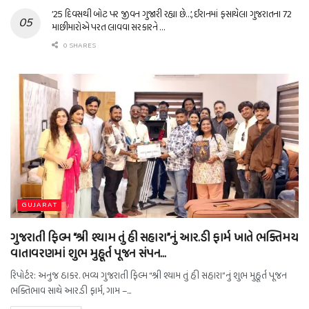
’25 દિવસથી બોટ પર જીવન ગુજારી રહ્યા છે…’, ઈરાનમાં ફસાયેલા ગુજરાતના 72
માછીમારોએ પરત લાવવા સરકારને …
0 SHARES
GUJARAT
ગુજરાતી ફિલ્મ “શ્રી શ્યામ તું હી સહારા”નું આર.ડી ફાર્મ ખાતે ભક્તિમય
વાતાવરણમાં શુભ મુહૂર્ત પૂજન સંપન…
રિપોર્ટર: અનુજ ઠાકર. ભવ્ય ગુજરાતી ફિલ્મ “શ્રી શ્યામ તું હી સહારા”નું શુભ મુહૂર્ત પૂજન
ભક્તિભાવ સાથે આર.ડી ફાર્મ, ગામ –...