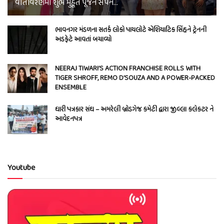
વાતાવરણમાં શુભ મુહૂર્ત પૂજન સંપન…
ભાવનગર મંડળના સતર્ક લોકો પાયલોટે એશિયાટિક સિંહને ટ્રેનની
અડફેટે આવતાં બચાવ્યો
NEERAJ TIWARI’S ACTION FRANCHISE ROLLS WITH
TIGER SHROFF, REMO D’SOUZA AND A POWER-PACKED
ENSEMBLE
ધારી પત્રકાર સંઘ – અમરેલી બ્રોડગેજ કમેટી દ્વારા જીલ્લા કલેકટર ને
આવેદનપત્ર
Youtube