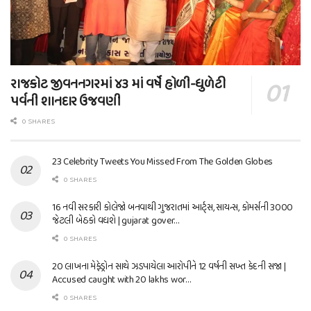
રાજકોટ જીવનનગરમાં ૪૩ માં વર્ષે હોળી-ધુળેટી
પર્વની શાનદાર ઉજવણી
0 SHARES
23 Celebrity Tweets You Missed From The Golden Globes
0 SHARES
16 નવી સરકારી કોલેજો બનવાથી ગુજરાતમાં આર્ટ્સ, સાયન્સ, કોમર્સની 3000
જેટલી બેઠકો વધશે | gujarat gover…
0 SHARES
20 લાખના મેફેડ્રોન સાથે ઝડપાયેલા આરોપીને 12 વર્ષની સખ્ત કેદની સજા |
Accused caught with 20 lakhs wor…
0 SHARES