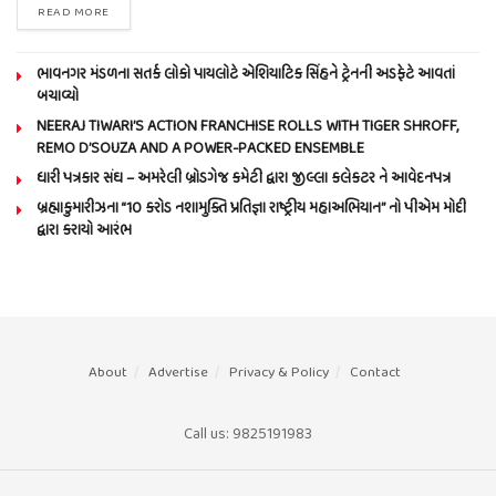
READ MORE
ભાવનગર મંડળના સતર્ક લોકો પાયલોટે એશિયાટિક સિંહને ટ્રેનની અડફેટે આવતાં
બચાવ્યો
NEERAJ TIWARI’S ACTION FRANCHISE ROLLS WITH TIGER SHROFF,
REMO D’SOUZA AND A POWER-PACKED ENSEMBLE
ધારી પત્રકાર સંઘ – અમરેલી બ્રોડગેજ કમેટી દ્વારા જીલ્લા કલેકટર ને આવેદનપત્ર
બ્રહ્માકુમારીઝના “10 કરોડ નશામુક્તિ પ્રતિજ્ઞા રાષ્ટ્રીય મહાઅભિયાન” નો પીએમ મોદી
દ્વારા કરાયો આરંભ
About
Advertise
Privacy & Policy
Contact
Call us: 9825191983