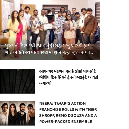
ગુજરાતી ફિલ્મ “શ્રી શ્યામ તું હી સહારા”નું આર.ડી ફાર્મ
ખાતે ભક્તિમય વાતાવરણમાં શુભ મુહૂર્ત પૂજન સંપન…
ભાવનગર મંડળના સતર્ક લોકો પાયલોટે
એશિયાટિક સિંહને ટ્રેનની અડફેટે આવતાં
બચાવ્યો
NEERAJ TIWARI’S ACTION
FRANCHISE ROLLS WITH TIGER
SHROFF, REMO D’SOUZA AND A
POWER-PACKED ENSEMBLE