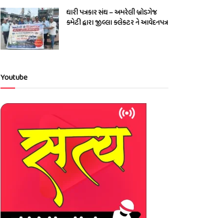
ધારી પત્રકાર સંઘ – અમરેલી બ્રોડગેજ
કમેટી દ્વારા જીલ્લા કલેકટર ને આવેદનપત્ર
Youtube