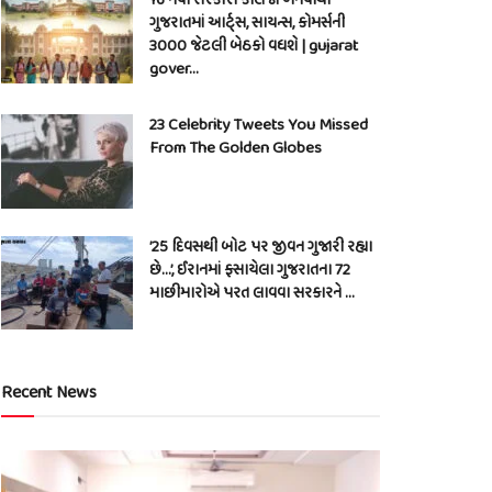
ગુજરાતમાં આર્ટ્સ, સાયન્સ, કોમર્સની
3000 જેટલી બેઠકો વધશે | gujarat
gover…
23 Celebrity Tweets You Missed
From The Golden Globes
’25 દિવસથી બોટ પર જીવન ગુજારી રહ્યા
છે…’, ઈરાનમાં ફસાયેલા ગુજરાતના 72
માછીમારોએ પરત લાવવા સરકારને …
Recent News