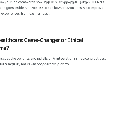
www.youtube.com/watch?v=2DtyjC0UxTw&pp=ygUGQUkgY25u CNN's
rane goes inside Amazon HQ to see how Amazon uses AI to improve
experiences, from cashier-less ...
Healthcare: Game-Changer or Ethical
ma?
iscuss the benefits and pitfalls of AI integration in medical practices.
ul tranquility has taken proprietorship of my ...