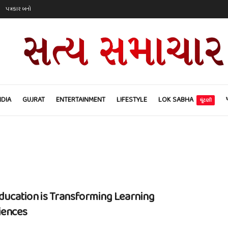
પત્રકાર બનો
NDIA
GUJRAT
ENTERTAINMENT
LIFESTYLE
LOK SABHA
ચૂંટણી
Education is Transforming Learning
iences