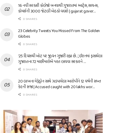
16 નવી સરકારી કોલેજો બનવાથી ગુજરાતમાં આર્ટ્સ, સાયન્સ,
કોમર્સની 3000 જેટલી બેઠકો વધશે | gujarat gover…
0 SHARES
23 Celebrity Tweets You Missed From The Golden
Globes
0 SHARES
’25 દિવસથી બોટ પર જીવન ગુજારી રહ્યા છે…’, ઈરાનમાં ફસાયેલા
ગુજરાતના 72 માછીમારોએ પરત લાવવા સરકારને …
0 SHARES
20 લાખના મેફેડ્રોન સાથે ઝડપાયેલા આરોપીને 12 વર્ષની સખ્ત
કેદની સજા | Accused caught with 20 lakhs wor…
0 SHARES