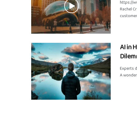
https://
Rachel C
customer 
AI in 
Dilem
Experts d
A wonderf