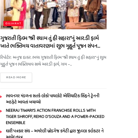
GUJARAT
ગુજરાતી ફિલ્મ “શ્રી શ્યામ તું હી સહારા”નું આર.ડી ફાર્મ
ખાતે ભક્તિમય વાતાવરણમાં શુભ મુહૂર્ત પૂજન સંપન…
રિપોર્ટર: અનુજ ઠાકર. ભવ્ય ગુજરાતી ફિલ્મ “શ્રી શ્યામ તું હી સહારા”નું શુભ
મુહૂર્ત પૂજન ભક્તિભાવ સાથે આર.ડી ફાર્મ, ગામ –...
READ MORE
ભાવનગર મંડળના સતર્ક લોકો પાયલોટે એશિયાટિક સિંહને ટ્રેનની
અડફેટે આવતાં બચાવ્યો
NEERAJ TIWARI’S ACTION FRANCHISE ROLLS WITH
TIGER SHROFF, REMO D’SOUZA AND A POWER-PACKED
ENSEMBLE
ધારી પત્રકાર સંઘ – અમરેલી બ્રોડગેજ કમેટી દ્વારા જીલ્લા કલેકટર ને
આવેદનપત્ર