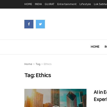
HOME
INDIA
GUJRAT
Entertainment
Lifestyle
Lok Sabha
HOME
I
Home
Tag
Ethics
Tag:
Ethics
AI in 
Exper