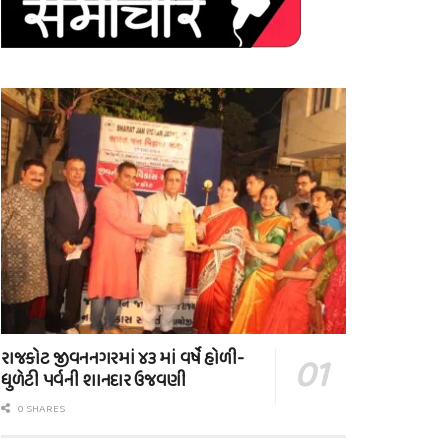
રાજકોટ જીવનનગરમાં ૪૩ માં વર્ષે હોળી-
ધુળેટી પર્વની શાનદાર ઉજવણી
0 SHARES