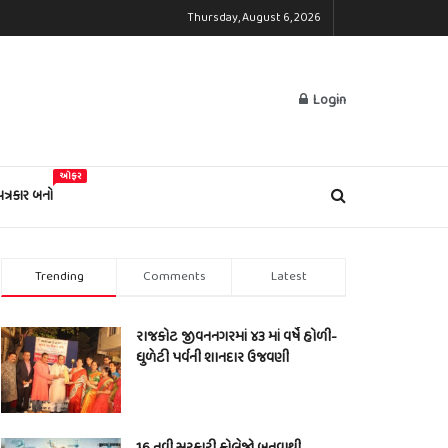
Thursday, August 6, 2026
Login
ઓફર
પત્રકાર બનો
Trending
Comments
Latest
રાજકોટ જીવનનગરમાં ૪૩ માં વર્ષે હોળી-
ધુળેટી પર્વની શાનદાર ઉજવણી
16 નવી સરકારી કોલેજો બનવાથી