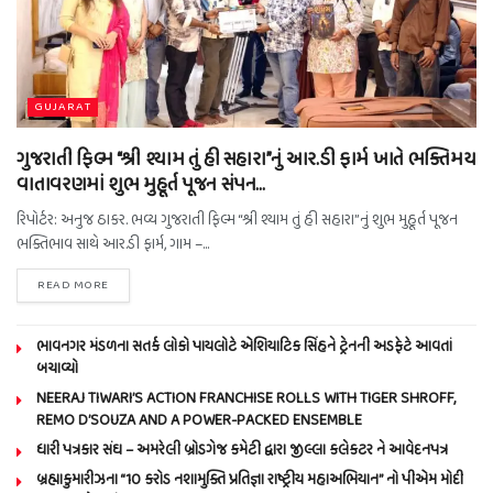
GUJARAT
ગુજરાતી ફિલ્મ “શ્રી શ્યામ તું હી સહારા”નું આર.ડી ફાર્મ ખાતે ભક્તિમય
વાતાવરણમાં શુભ મુહૂર્ત પૂજન સંપન…
રિપોર્ટર: અનુજ ઠાકર. ભવ્ય ગુજરાતી ફિલ્મ “શ્રી શ્યામ તું હી સહારા”નું શુભ મુહૂર્ત પૂજન
ભક્તિભાવ સાથે આર.ડી ફાર્મ, ગામ –...
READ MORE
ભાવનગર મંડળના સતર્ક લોકો પાયલોટે એશિયાટિક સિંહને ટ્રેનની અડફેટે આવતાં
બચાવ્યો
NEERAJ TIWARI’S ACTION FRANCHISE ROLLS WITH TIGER SHROFF,
REMO D’SOUZA AND A POWER-PACKED ENSEMBLE
ધારી પત્રકાર સંઘ – અમરેલી બ્રોડગેજ કમેટી દ્વારા જીલ્લા કલેકટર ને આવેદનપત્ર
બ્રહ્માકુમારીઝના “10 કરોડ નશામુક્તિ પ્રતિજ્ઞા રાષ્ટ્રીય મહાઅભિયાન” નો પીએમ મોદી