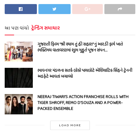
આ પણ વાંચો
ટ્રેન્ડિંગ સમાચાર
ગુજરાતી ફિલ્મ “શ્રી શ્યામ તું હી સહારા”નું આર.ડી ફાર્મ ખાતે
ભક્તિમય વાતાવરણમાં શુભ મુહૂર્ત પૂજન સંપન…
ભાવનગર મંડળના સતર્ક લોકો પાયલોટે એશિયાટિક સિંહને ટ્રેનની
અડફેટે આવતાં બચાવ્યો
NEERAJ TIWARI’S ACTION FRANCHISE ROLLS WITH
TIGER SHROFF, REMO D’SOUZA AND A POWER-
PACKED ENSEMBLE
LOAD MORE