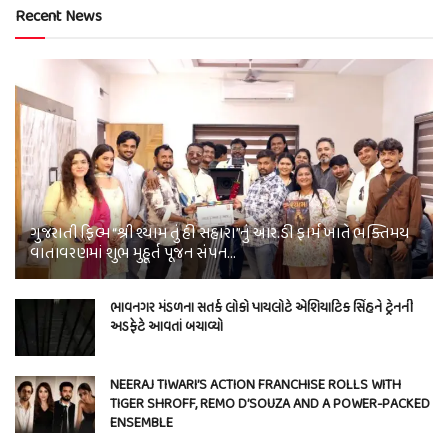
Recent News
ગુજરાતી ફિલ્મ “શ્રી શ્યામ તું હી સહારા”નું આર.ડી ફાર્મ ખાતે ભક્તિમય
વાતાવરણમાં શુભ મુહૂર્ત પૂજન સંપન…
ભાવનગર મંડળના સતર્ક લોકો પાયલોટે એશિયાટિક સિંહને ટ્રેનની
અડફેટે આવતાં બચાવ્યો
NEERAJ TIWARI’S ACTION FRANCHISE ROLLS WITH
TIGER SHROFF, REMO D’SOUZA AND A POWER-PACKED
ENSEMBLE