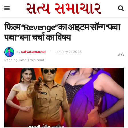
फिल्म “Revenge” का आइटम सॉन्ग “पव्वा
पव्वा” बना चर्चा का विषय
by
satyasamachar
January 21, 2026
A
A
Reading Time: 1 min read