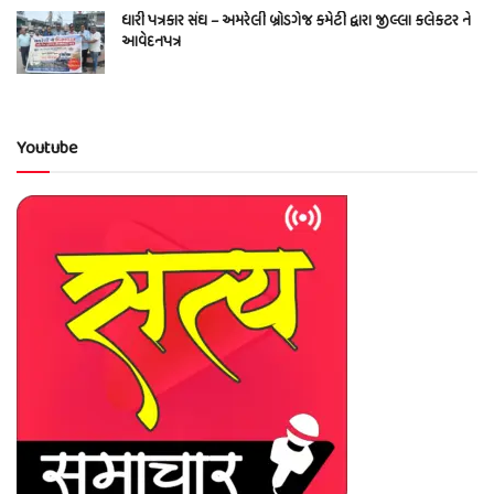
ધારી પત્રકાર સંઘ – અમરેલી બ્રોડગેજ કમેટી દ્વારા જીલ્લા કલેકટર ને
આવેદનપત્ર
Youtube