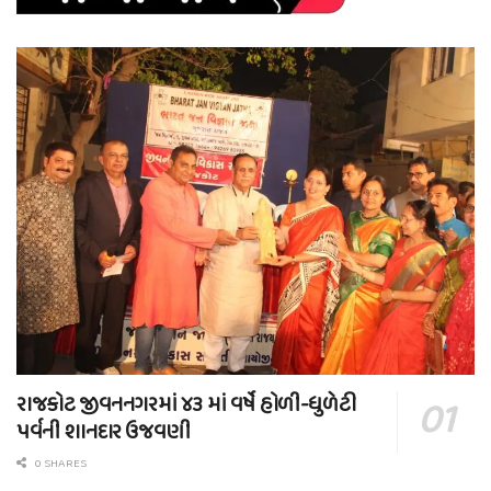
રાજકોટ જીવનનગરમાં ૪૩ માં વર્ષે હોળી-ધુળેટી
પર્વની શાનદાર ઉજવણી
0 SHARES