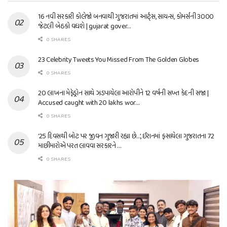
16 નવી સરકારી કોલેજો બનવાથી ગુજરાતમાં આર્ટ્સ, સાયન્સ, કોમર્સની 3000
જેટલી બેઠકો વધશે | gujarat gover…
0 SHARES
23 Celebrity Tweets You Missed From The Golden Globes
0 SHARES
20 લાખના મેફેડ્રોન સાથે ઝડપાયેલા આરોપીને 12 વર્ષની સખ્ત કેદની સજા |
Accused caught with 20 lakhs wor…
0 SHARES
’25 દિવસથી બોટ પર જીવન ગુજારી રહ્યા છે…’, ઈરાનમાં ફસાયેલા ગુજરાતના 72
માછીમારોએ પરત લાવવા સરકારને …
0 SHARES