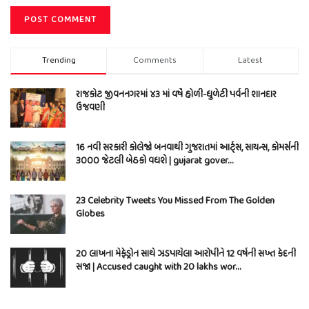
Trending
Comments
Latest
રાજકોટ જીવનનગરમાં ૪૩ માં વર્ષે હોળી-ધુળેટી પર્વની શાનદાર
ઉજવણી
16 નવી સરકારી કોલેજો બનવાથી ગુજરાતમાં આર્ટ્સ, સાયન્સ, કોમર્સની
3000 જેટલી બેઠકો વધશે | gujarat gover…
23 Celebrity Tweets You Missed From The Golden
Globes
20 લાખના મેફેડ્રોન સાથે ઝડપાયેલા આરોપીને 12 વર્ષની સખ્ત કેદની
સજા | Accused caught with 20 lakhs wor…