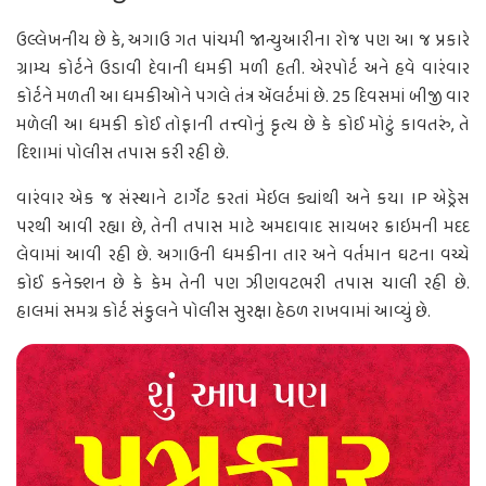
ઉલ્લેખનીય છે કે, અગાઉ ગત પાંચમી જાન્યુઆરીના રોજ પણ આ જ પ્રકારે
ગ્રામ્ય કોર્ટને ઉડાવી દેવાની ધમકી મળી હતી. એરપોર્ટ અને હવે વારંવાર
કોર્ટને મળતી આ ધમકીઓને પગલે તંત્ર ઍલર્ટમાં છે. 25 દિવસમાં બીજી વાર
મળેલી આ ધમકી કોઈ તોફાની તત્ત્વોનું કૃત્ય છે કે કોઈ મોટું કાવતરું, તે
દિશામાં પોલીસ તપાસ કરી રહી છે.
વારંવાર એક જ સંસ્થાને ટાર્ગેટ કરતાં મેઇલ ક્યાંથી અને કયા IP એડ્રેસ
પરથી આવી રહ્યા છે, તેની તપાસ માટે અમદાવાદ સાયબર ક્રાઇમની મદદ
લેવામાં આવી રહી છે. અગાઉની ધમકીના તાર અને વર્તમાન ઘટના વચ્ચે
કોઈ કનેક્શન છે કે કેમ તેની પણ ઝીણવટભરી તપાસ ચાલી રહી છે.
હાલમાં સમગ્ર કોર્ટ સંકુલને પોલીસ સુરક્ષા હેઠળ રાખવામાં આવ્યું છે.