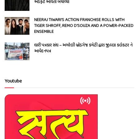
અડફેટે આવતાં બચાવ્યો
NEERAJ TIWARI’S ACTION FRANCHISE ROLLS WITH
TIGER SHROFF, REMO D’SOUZA AND A POWER-PACKED
ENSEMBLE
ધારી પત્રકાર સંઘ – અમરેલી બ્રોડગેજ કમેટી દ્વારા જીલ્લા કલેકટર ને
આવેદનપત્ર
Youtube