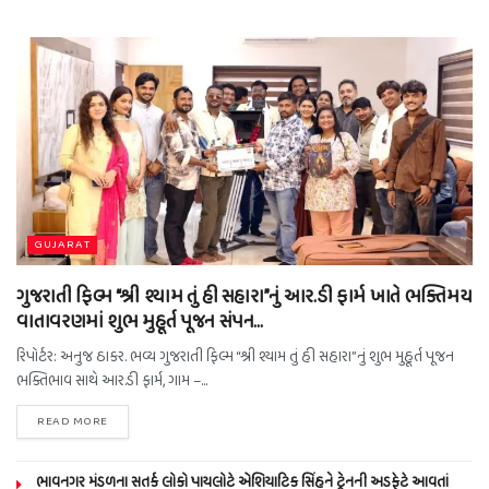
GUJARAT
ગુજરાતી ફિલ્મ “શ્રી શ્યામ તું હી સહારા”નું આર.ડી ફાર્મ ખાતે ભક્તિમય
વાતાવરણમાં શુભ મુહૂર્ત પૂજન સંપન…
રિપોર્ટર: અનુજ ઠાકર. ભવ્ય ગુજરાતી ફિલ્મ “શ્રી શ્યામ તું હી સહારા”નું શુભ મુહૂર્ત પૂજન
ભક્તિભાવ સાથે આર.ડી ફાર્મ, ગામ –...
READ MORE
ભાવનગર મંડળના સતર્ક લોકો પાયલોટે એશિયાટિક સિંહને ટ્રેનની અડફેટે આવતાં