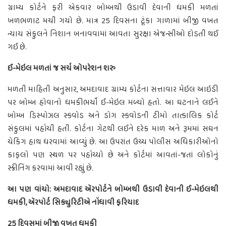
ગ્રામ્ય કોર્ટને ફરી એકવાર બોમ્બથી ઉડાવી દેવાની ધમકી મળતાં
ખળભળાટ મચી ગયો છે. માત્ર 25 દિવસના ટૂંકા ગાળામાં બીજી વખત
ન્યાય સંકુલને નિશાન બનાવવામાં આવતા સુરક્ષા એજન્સીઓ દોડતી થઈ
ગઈ છે.
ઈ-મેઇલ મળતાં જ સર્ચ ઓપરેશન શરુ
મળતી માહિતી અનુસાર, અમદાવાદ ગ્રામ્ય કોર્ટના સત્તાવાર મેઇલ આઇડી
પર બોમ્બ હોવાનો ધમકીભર્યો ઈ-મેઇલ મળ્યો હતો. આ ઘટનાને લઈને
બોમ્બ ડિસ્પોઝલ સ્કવોડ અને ડોગ સ્કવોડની ટીમો તાત્કાલિક કોર્ટ
સંકુલમાં પહોંચી હતી. કોર્ટના ગેટથી લઈને દરેક માળ અને રૂમમાં સઘન
ચેકિંગ હાથ ધરવામાં આવ્યું છે. આ ઉપરાંત ઉચ્ચ પોલીસ અધિકારીઓનો
કાફલો પણ સ્થળ પર પહોંચ્યો છે અને કોર્ટમાં આવતાં-જતાં લોકોનું
સ્ક્રીનિંગ કરવામાં આવી રહ્યું છે.
આ પણ વાંચો: અમદાવાદ ઍરપોર્ટને બોમ્બથી ઉડાવી દેવાની ઈ-મેઇલથી
ધમકી, ઍરપોર્ટ સિક્યુરિટીએ નોંધાવી ફરિયાદ
25 દિવસમાં બીજી વખત ધમકી