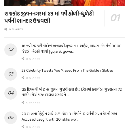
રાજકોટ જીવનનગરમાં ૪૩ માં વર્ષે હોળી-ધુળેટી
પર્વની શાનદાર ઉજવણી
0 SHARES
16 નવી સરકારી કોલેજો બનવાથી ગુજરાતમાં આર્ટ્સ, સાયન્સ, કોમર્સની 3000
જેટલી બેઠકો વધશે | gujarat gover…
0 SHARES
23 Celebrity Tweets You Missed From The Golden Globes
0 SHARES
’25 દિવસથી બોટ પર જીવન ગુજારી રહ્યા છે…’, ઈરાનમાં ફસાયેલા ગુજરાતના 72
માછીમારોએ પરત લાવવા સરકારને …
0 SHARES
20 લાખના મેફેડ્રોન સાથે ઝડપાયેલા આરોપીને 12 વર્ષની સખ્ત કેદની સજા |
Accused caught with 20 lakhs wor…
0 SHARES