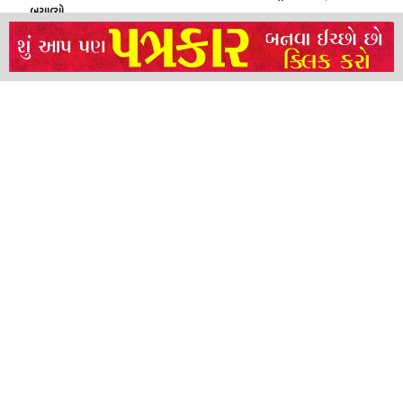
બચાવ્યો
NEERAJ TIWARI’S ACTION FRANCHISE ROLLS WITH TIGER SHROFF,
REMO D’SOUZA AND A POWER-PACKED ENSEMBLE
ધારી પત્રકાર સંઘ – અમરેલી બ્રોડગેજ કમેટી દ્વારા જીલ્લા કલેકટર ને આવેદનપત્ર
બ્રહ્માકુમારીઝના “10 કરોડ નશામુક્તિ પ્રતિજ્ઞા રાષ્ટ્રીય મહાઅભિયાન” નો પીએમ મોદી
દ્વારા કરાયો આરંભ
About
Advertise
Privacy & Policy
Contact
Call us: 9825191983
© 2024 Satya Samachar