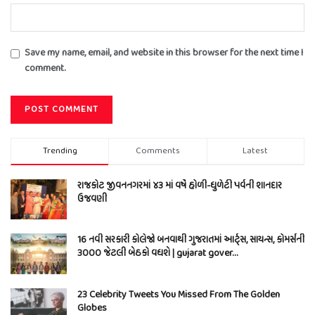
Save my name, email, and website in this browser for the next time I
comment.
Trending
Comments
Latest
રાજકોટ જીવનનગરમાં ૪૩ માં વર્ષે હોળી-ધુળેટી પર્વની શાનદાર
ઉજવણી
16 નવી સરકારી કોલેજો બનવાથી ગુજરાતમાં આર્ટ્સ, સાયન્સ, કોમર્સની
3000 જેટલી બેઠકો વધશે | gujarat gover…
23 Celebrity Tweets You Missed From The Golden
Globes