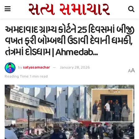
અમદાવાદ ગ્રામ્ય કોર્ટને 25 દિવસમાં બીજી
વખત ફરી બોમ્બથી ઉડાવી દેવાની ધમકી,
તંત્રમાં દોડધામ | Ahmedab…
by
satyasamachar
January 28, 2026
A
A
Reading Time: 1 min read