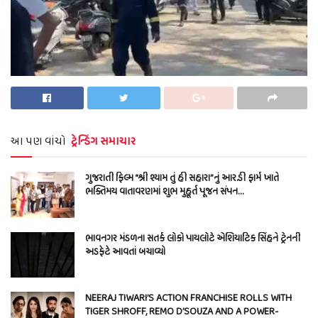
આ પણ વાંચો
ટ્રેન્ડિંગ સમાચાર
ગુજરાતી ફિલ્મ “શ્રી શ્યામ તું હી સહારા”નું આર.ડી ફાર્મ ખાતે
ભક્તિમય વાતાવરણમાં શુભ મુહૂર્ત પૂજન સંપન…
ભાવનગર મંડળના સતર્ક લોકો પાયલોટે એશિયાટિક સિંહને ટ્રેનની
અડફેટે આવતાં બચાવ્યો
NEERAJ TIWARI’S ACTION FRANCHISE ROLLS WITH
TIGER SHROFF, REMO D’SOUZA AND A POWER-