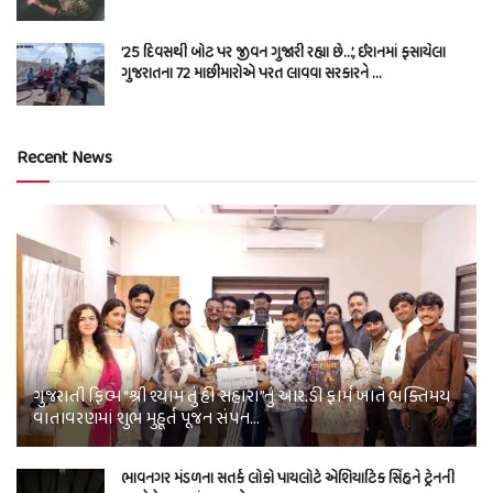
’25 દિવસથી બોટ પર જીવન ગુજારી રહ્યા છે…’, ઈરાનમાં ફસાયેલા
ગુજરાતના 72 માછીમારોએ પરત લાવવા સરકારને …
Recent News
ગુજરાતી ફિલ્મ “શ્રી શ્યામ તું હી સહારા”નું આર.ડી ફાર્મ ખાતે ભક્તિમય
વાતાવરણમાં શુભ મુહૂર્ત પૂજન સંપન…
ભાવનગર મંડળના સતર્ક લોકો પાયલોટે એશિયાટિક સિંહને ટ્રેનની