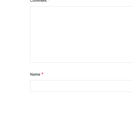
Comment
*
Name
*
Email
*
Save my name, email, and website in this browser for t