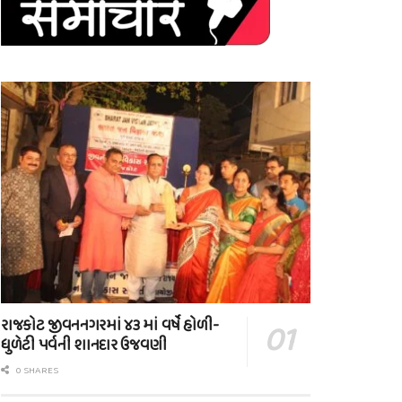
રાજકોટ જીવનનગરમાં ૪૩ માં વર્ષે હોળી-
ધુળેટી પર્વની શાનદાર ઉજવણી
0 SHARES