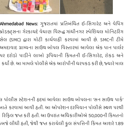
Ahmedabad News:
ગુજરાતમાં પ્રતિબંધિત ઈ-સિગારેટ અને વેપિંગ
પ્રોડક્ટ્સના ગેરકાયદે વેચાણ વિરુદ્ધ ગાંધીનગર સ્પેશિયલ મોનિટરિંગ
સેલ (SMC) દ્વારા મોટી કાર્યવાહી કરવામાં આવી છે. SMCની ટીમે
અમદાવાદ ગ્રામ્યના સાઉથ બોપલ વિસ્તારમાં આવેલા એક પાન પાર્લર
પર દરોડો પાડીને લાખો રૂપિયાની કિંમતની ઈ-સિગારેટ, રોકડ અને
 કર્યો છે. આ મામલે પોલીસે એક આરોપીની ધરપકડ કરી છે, જ્યારે માલ
ોપલ પોલીસ સ્ટેશનની હદમાં આવેલા સાઉથ બોપલના ‘સન સાઉથ પાર્ક’
્લર’ ખાતે કરવામાં આવી હતી. આ ઓપરેશન દરમિયાન પોલીસે સ્થળ પરથી
િંગ રિફિલ જપ્ત કરી હતી. આ ઉપરાંત અધિકારીઓએ 50,000ની કિંમતનો
ે લીધી હતી, જેથી જપ્ત કરાયેલી કુલ સંપત્તિની કિંમત આશરે 1.89