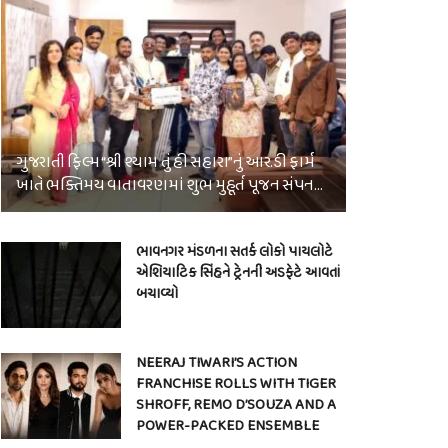
ગુજરાતી ફિલ્મ “શ્રી શ્યામ તું હી સહારા”નું આર.ડી ફાર્મ
ખાતે ભક્તિમય વાતાવરણમાં શુભ મુહૂર્ત પૂજન સંપન…
ભાવનગર મંડળના સતર્ક લોકો પાયલોટે
એશિયાટિક સિંહને ટ્રેનની અડફેટે આવતાં
બચાવ્યો
NEERAJ TIWARI’S ACTION
FRANCHISE ROLLS WITH TIGER
SHROFF, REMO D’SOUZA AND A
POWER-PACKED ENSEMBLE