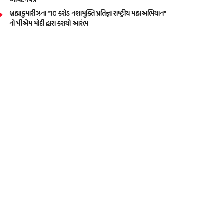
આવેદનપત્ર
બ્રહ્માકુમારીઝના “10 કરોડ નશામુક્તિ પ્રતિજ્ઞા રાષ્ટ્રીય મહાઅભિયાન”
નો પીએમ મોદી દ્વારા કરાયો આરંભ