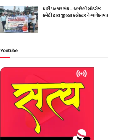
ધારી પત્રકાર સંઘ – અમરેલી બ્રોડગેજ
કમેટી દ્વારા જીલ્લા કલેકટર ને આવેદનપત્ર
Youtube