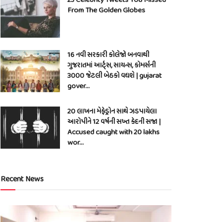
From The Golden Globes
16 નવી સરકારી કોલેજો બનવાથી
ગુજરાતમાં આર્ટ્સ, સાયન્સ, કોમર્સની
3000 જેટલી બેઠકો વધશે | gujarat
gover…
20 લાખના મેફેડ્રોન સાથે ઝડપાયેલા
આરોપીને 12 વર્ષની સખ્ત કેદની સજા |
Accused caught with 20 lakhs
wor…
Recent News