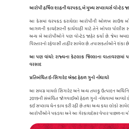
આરોપી હર્ષિલ શાહની ધરપકડ, બે મુખ્ય સપ્લાયર્સ વોન્ટેડ જા
આ કેસમાં ધરપકડ કરાયેલા આરોપીની ઓળખ સાઉથ બોપલન
આગળની કાયદેસરની કાર્યવાહી માટે તેને બોપલ પોલીસ સ્ટ
અન્ય બે આરોપીઓને પણ વોન્ટેડ જાહેર કર્યા છે. જેમા અમદ
વિસ્તારનો રહેવાસી તાહીર સામેલ છે. તપાસકર્તાઓને શંકા છ
આ પણ વાંચો: રાજ્યના કેટલાક જિલ્લાના વાતાવરણમાં પલ
વરસાદ
પ્રતિબંધિત ઇ-સિગારેટ એક્ટ હેઠળ ગુનો નોંધાયો
આ સમગ્ર મામલે સિગારેટ અને અન્ય તમાકુ ઉત્પાદન અધિનિ
2019ની સંબંધિત જોગવાઈઓ હેઠળ ગુનો નોંધવામાં આવ્યો છે. 
કઈ સપ્લાય ચેન કામ કરી રહી છે તથા અન્ય કયા લોકો સામે
આરોપીઓને પકડવા અને આ ગેરકાયદેસર વેપાર પાછળના મોટા ન