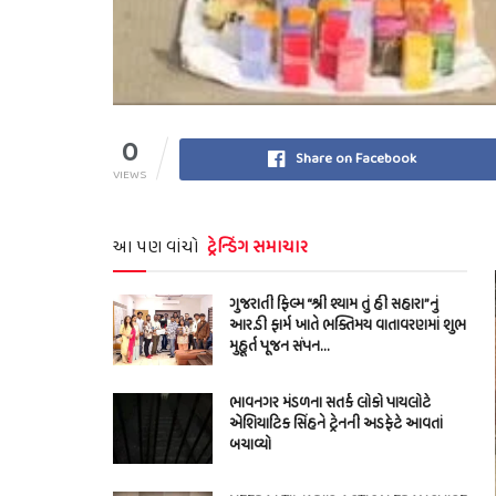
0
Share on Facebook
VIEWS
આ પણ વાંચો
ટ્રેન્ડિંગ સમાચાર
ગુજરાતી ફિલ્મ “શ્રી શ્યામ તું હી સહારા”નું
આર.ડી ફાર્મ ખાતે ભક્તિમય વાતાવરણમાં શુભ
મુહૂર્ત પૂજન સંપન…
ભાવનગર મંડળના સતર્ક લોકો પાયલોટે
એશિયાટિક સિંહને ટ્રેનની અડફેટે આવતાં
બચાવ્યો