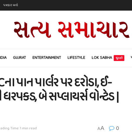
પત્રકાર બનો
NDIA
GUJRAT
ENTERTAINMENT
LIFESTYLE
LOK SABHA
ચૂંટણી
ા પાન પાર્લર પર દરોડા, ઈ-
રપકડ, બે સપ્લાયર્સ વોન્ટેડ |
0
A
ading Time: 1 min read
A