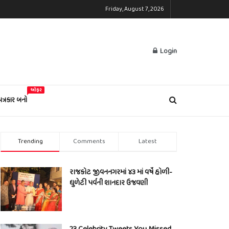
Friday, August 7, 2026
Login
ઓફર
પત્રકાર બનો
Trending
Comments
Latest
રાજકોટ જીવનનગરમાં ૪૩ માં વર્ષે હોળી-
ધુળેટી પર્વની શાનદાર ઉજવણી
23 Celebrity Tweets You Missed