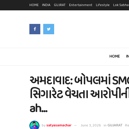
HOME
INDIA
GUJRAT
Entertainment
Lifestyle
Lok Sabha
HOME
I
અમદાવાદ: બોપલમાં SMCન
સિગારેટ વેચતા આરોપીની ધ
ah…
by
satyasamachar
June 3, 2026
in
GUJARAT
Re