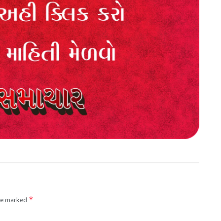
are marked
*