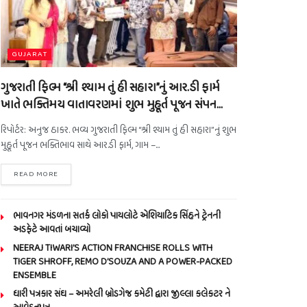
GUJARAT
ગુજરાતી ફિલ્મ “શ્રી શ્યામ તું હી સહારા”નું આર.ડી ફાર્મ
ખાતે ભક્તિમય વાતાવરણમાં શુભ મુહૂર્ત પૂજન સંપન…
રિપોર્ટર: અનુજ ઠાકર. ભવ્ય ગુજરાતી ફિલ્મ “શ્રી શ્યામ તું હી સહારા”નું શુભ
મુહૂર્ત પૂજન ભક્તિભાવ સાથે આર.ડી ફાર્મ, ગામ –...
READ MORE
ભાવનગર મંડળના સતર્ક લોકો પાયલોટે એશિયાટિક સિંહને ટ્રેનની
અડફેટે આવતાં બચાવ્યો
NEERAJ TIWARI’S ACTION FRANCHISE ROLLS WITH
TIGER SHROFF, REMO D’SOUZA AND A POWER-PACKED
ENSEMBLE
ધારી પત્રકાર સંઘ – અમરેલી બ્રોડગેજ કમેટી દ્વારા જીલ્લા કલેકટર ને