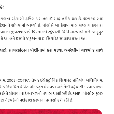
હેર
ા રહેવાસી હર્ષિલ પ્રશાંતભાઈ શાહ તરીકે થઈ છે. ધરપકડ બાદ
ેશનને સોંપવામાં આવ્યો છે. પોલીસે આ કેસમાં માલ સપ્લાય કરનારા
ાવાદના જીવરાજ પાર્ક વિસ્તારનો રહેવાસી વિકી મારવાડી અને કાલુપુર
ે કે આ બંને ઈસમો જ દુકાનમાં ઈ-સિગારેટ સપ્લાય કરતા હતા.
ટો: સાબરકાંઠાના પોશીનામાં કરા પડ્યા, અમરેલીમાં ગાજવીજ સાથે
યમ, 2003 (COTPA) તેમજ ઇલેક્ટ્રોનિક સિગારેટ પ્રતિબંધ અધિનિયમ,
પ્રતિબંધિત વેપિંગ પ્રોડક્ટ્સ મેળવવા અને તેની વહેંચણી કરવા પાછળ
લ છે તે શોધવા માટે આગળની તપાસ ચાલી રહી છે. હાલમાં પોલીસ ફરાર
ેટવર્કનો પર્દાફાશ કરવાના પ્રયાસો કરી રહી છે.