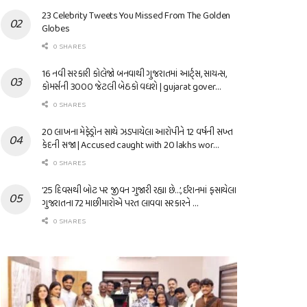
23 Celebrity Tweets You Missed From The Golden
Globes
0 SHARES
16 નવી સરકારી કોલેજો બનવાથી ગુજરાતમાં આર્ટ્સ, સાયન્સ,
કોમર્સની 3000 જેટલી બેઠકો વધશે | gujarat gover…
0 SHARES
20 લાખના મેફેડ્રોન સાથે ઝડપાયેલા આરોપીને 12 વર્ષની સખ્ત
કેદની સજા | Accused caught with 20 lakhs wor…
0 SHARES
’25 દિવસથી બોટ પર જીવન ગુજારી રહ્યા છે…’, ઈરાનમાં ફસાયેલા
ગુજરાતના 72 માછીમારોએ પરત લાવવા સરકારને …
0 SHARES