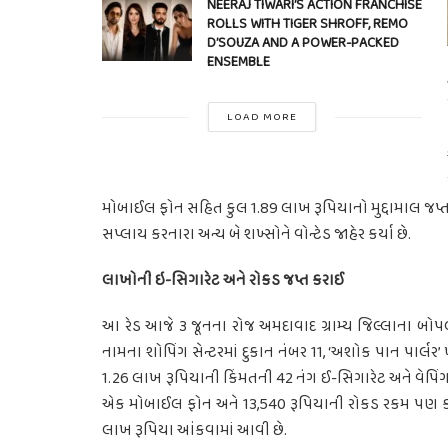
NEERAJ TIWARI’S ACTION FRANCHISE
ROLLS WITH TIGER SHROFF, REMO
D’SOUZA AND A POWER-PACKED
ENSEMBLE
LOAD MORE
મોબાઈલ ફોન સહિત કુલ 1.89 લાખ રૂપિયાનો મુદ્દામાલ જપ્ત
સપ્લાય કરનારા અન્ય બે શખ્સોને વોન્ટેડ જાહેર કર્યા છે.
લાખોની ઇ-સિગારેટ અને રોકડ જપ્ત કરાઈ
આ રેડ આજે ૩ જૂનના રોજ અમદાવાદ ગ્રામ્ય જિલ્લાના બ
નામના શોપિંગ સેન્ટરમાં દુકાન નંબર 11, ‘અશોક પાન પાર
1.26 લાખ રૂપિયાની કિંમતની 42 નંગ ઈ-સિગારેટ અને વેપ
એક મોબાઈલ ફોન અને 13,540 રૂપિયાની રોકડ રકમ પણ કબજ
લાખ રૂપિયા આંકવામાં આવી છે.