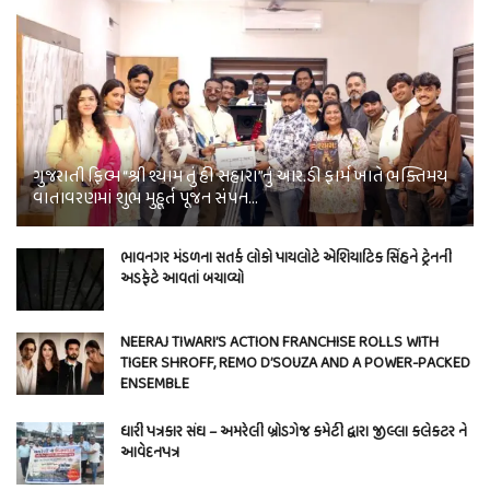
ગુજરાતી ફિલ્મ “શ્રી શ્યામ તું હી સહારા”નું આર.ડી ફાર્મ ખાતે ભક્તિમય
વાતાવરણમાં શુભ મુહૂર્ત પૂજન સંપન…
ભાવનગર મંડળના સતર્ક લોકો પાયલોટે એશિયાટિક સિંહને ટ્રેનની
અડફેટે આવતાં બચાવ્યો
NEERAJ TIWARI’S ACTION FRANCHISE ROLLS WITH
TIGER SHROFF, REMO D’SOUZA AND A POWER-PACKED
ENSEMBLE
ધારી પત્રકાર સંઘ – અમરેલી બ્રોડગેજ કમેટી દ્વારા જીલ્લા કલેકટર ને
આવેદનપત્ર