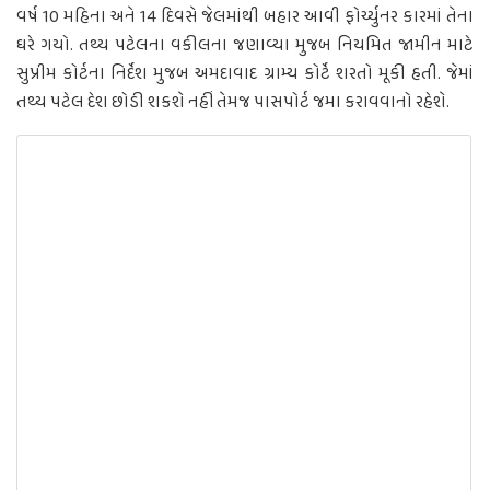
વર્ષ 10 મહિના અને 14 દિવસે જેલમાંથી બહાર આવી ફોર્ચ્યુનર કારમાં તેના
ઘરે ગયો. તથ્ય પટેલના વકીલના જણાવ્યા મુજબ નિયમિત જામીન માટે
સુપ્રીમ કોર્ટના નિર્દેશ મુજબ અમદાવાદ ગ્રામ્ય કોર્ટે શરતો મૂકી હતી. જેમાં
તથ્ય પટેલ દેશ છોડી શકશે નહીં તેમજ પાસપોર્ટ જમા કરાવવાનો રહેશે.