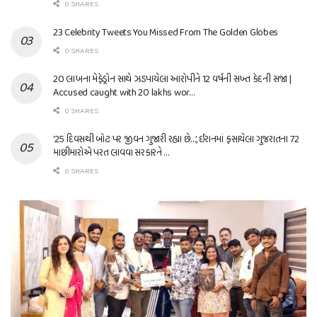
0 SHARES
23 Celebrity Tweets You Missed From The Golden Globes
0 SHARES
20 લાખના મેફેડ્રોન સાથે ઝડપાયેલા આરોપીને 12 વર્ષની સખ્ત કેદની સજા |
Accused caught with 20 lakhs wor…
0 SHARES
’25 દિવસથી બોટ પર જીવન ગુજારી રહ્યા છે…’, ઈરાનમાં ફસાયેલા ગુજરાતના 72
માછીમારોએ પરત લાવવા સરકારને …
0 SHARES