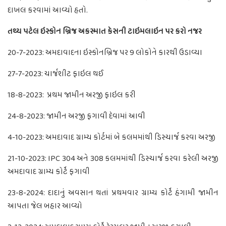
દાખલ કરવામાં આવ્યો હતો.
તથ્ય પટેલ ઇસ્કોન બ્રિજ અકસ્માત કેસની ટાઇમલાઇન પર કરો નજર
20-7-2023: અમદાવાદના ઇસ્કોનબ્રિજ પર 9 લોકોને કારથી ઉડાવ્યા
27-7-2023: ચાર્જશીટ ફાઇલ થઈ
18-8-2023: પ્રથમ જામીન અરજી ફાઇલ કરી
24-8-2023: જામીન અરજી ફગાવી દેવામાં આવી
4-10-2023: અમદાવાદ ગ્રામ્ય કોર્ટમાં બે કલમમાંથી ડિસ્ચાર્જ કરવા અરજી
21-10-2023: IPC 304 અને 308 કલમમાંથી ડિસ્ચાર્જ કરવા કરેલી અરજી
અમદાવાદ ગ્રામ્ય કોર્ટે ફગાવી
23-8-2024: દાદાનું અવસાન થતાં પ્રથમવાર ગ્રામ્ય કોર્ટે હંગામી જામીન
આપતા જેલ બહાર આવ્યો