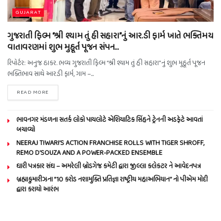
GUJARAT
ગુજરાતી ફિલ્મ “શ્રી શ્યામ તું હી સહારા”નું આર.ડી ફાર્મ ખાતે ભક્તિમય
વાતાવરણમાં શુભ મુહૂર્ત પૂજન સંપન…
રિપોર્ટર: અનુજ ઠાકર. ભવ્ય ગુજરાતી ફિલ્મ “શ્રી શ્યામ તું હી સહારા”નું શુભ મુહૂર્ત પૂજન
ભક્તિભાવ સાથે આર.ડી ફાર્મ, ગામ –...
READ MORE
ભાવનગર મંડળના સતર્ક લોકો પાયલોટે એશિયાટિક સિંહને ટ્રેનની અડફેટે આવતાં
બચાવ્યો
NEERAJ TIWARI’S ACTION FRANCHISE ROLLS WITH TIGER SHROFF,
REMO D’SOUZA AND A POWER-PACKED ENSEMBLE
ધારી પત્રકાર સંઘ – અમરેલી બ્રોડગેજ કમેટી દ્વારા જીલ્લા કલેકટર ને આવેદનપત્ર
બ્રહ્માકુમારીઝના “10 કરોડ નશામુક્તિ પ્રતિજ્ઞા રાષ્ટ્રીય મહાઅભિયાન” નો પીએમ મોદી
દ્વારા કરાયો આરંભ