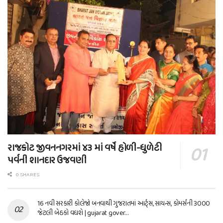
રાજકોટ જીવનનગરમાં ૪૩ માં વર્ષે હોળી-ધુળેટી
પર્વની શાનદાર ઉજવણી
0 SHARES
16 નવી સરકારી કોલેજો બનવાથી ગુજરાતમાં આર્ટ્સ, સાયન્સ, કોમર્સની 3000
જેટલી બેઠકો વધશે | gujarat gover…