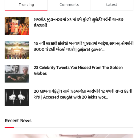
Trending
Comments
Latest
રાજકોટ જીવનનગરમાં ૪૩ માં વર્ષે હોળી-ધુળેટી પર્વની શાનદાર
ઉજવણી
16 નવી સરકારી કોલેજો બનવાથી ગુજરાતમાં આર્ટ્સ, સાયન્સ, કોમર્સની
3000 જેટલી બેઠકો વધશે | gujarat gover…
23 Celebrity Tweets You Missed From The Golden
Globes
20 લાખના મેફેડ્રોન સાથે ઝડપાયેલા આરોપીને 12 વર્ષની સખ્ત કેદની
સજા | Accused caught with 20 lakhs wor…
Recent News