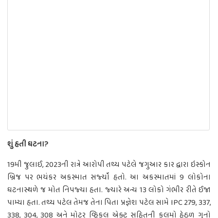
શું હતી ઘટના?
19મી જુલાઈ, 2023ની રાત્રે આરોપી તથ્ય પટેલે જગુઆર કાર દ્વારા ઇસ્કોન
બ્રિજ પર ભયંકર અકસ્માત સર્જ્યો હતો. આ અકસ્માતમાં 9 લોકોના
ઘટનાસ્થળે જ મોત નિપજ્યા હતા. જ્યારે અન્ય 13 લોકો ગંભીર રીતે ઈજા
પામ્યા હતા. તથ્ય પટેલ તેમજ તેના પિતા પ્રજ્ઞેશ પટેલ સામે IPC 279, 337,
338, 304, 308 અને મોટર વ્હિકલ એક્ટ સહિતની કલમો હેઠળ ગુનો