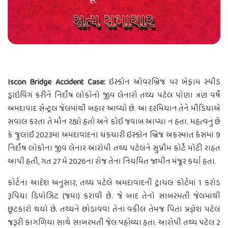
Iscon Bridge Accident Case:
ઇસ્કોન ઓવરબ્રિજ પર બેફામ સ્પીડ
ડ્રાઇવિંગ કરીને નિર્દોષ લોકોનો જીવ લેનારો તથ્ય પટેલ પોણા ત્રણ વર્ષે
અમદાવાદ સેન્ટ્રલ જેલમાંથી બહાર આવ્યો છે. આ દરમિયાન તેને મીડિયાએ
સવાલ કરતા તે મૌન રહ્યો હતો અને કોઈ જવાબ આપ્યા ન હતા. મહત્વનું છે
કે જુલાઈ 2023માં અમદાવાદના ચકચારી ઇસ્કોન બ્રિજ અકસ્માત કેસમાં 9
નિર્દોષ લોકોના જીવ લેનાર આરોપી તથ્ય પટેલને સુપ્રીમ કોર્ટે મોટી રાહત
આપી હતી, ગત 27 મે 2026ના રોજ તેના નિયમિત જામીન મંજૂર કર્યા હતા.
કોર્ટના આદેશ અનુસાર, તથ્ય પટેલે અમદાવાદની ટ્રાયલ કોર્ટમાં 1 કરોડ
રૂપિયા ડિપોઝિટ (જમા) કરાવી છે. જે બાદ તેનો સાબરમતી જેલમાંથી
છૂટકારો થયો છે. તથ્યને છોડાવવા તેના વકીલ તેમજ પિતા પ્રજ્ઞેશ પટેલ
જરૂરી કાગળિયા સાથે સાબરમતી જેલ પહોંચ્યા હતા. આરોપી તથ્ય પટેલ 2