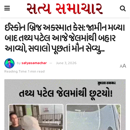
ઈસ્કોન બ્રિજ અકસ્માત કેસ: જામીન મળ્યા
બાદ તથ્ય પટેલ આજે જેલમાંથી બહાર
આવ્યો, સવાલો પૂછતાં મૌન સેવ્યુ…
by
satyasamachar
June 3, 2026
A
A
Reading Time: 1 min read