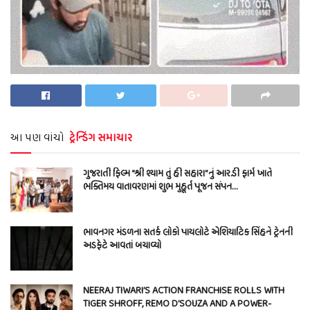
આ પણ વાંચો
ટ્રેન્ડિંગ સમાચાર
ગુજરાતી ફિલ્મ “શ્રી શ્યામ તું હી સહારા”નું આર.ડી ફાર્મ ખાતે
ભક્તિમય વાતાવરણમાં શુભ મુહૂર્ત પૂજન સંપન…
ભાવનગર મંડળના સતર્ક લોકો પાયલોટે એશિયાટિક સિંહને ટ્રેનની
અડફેટે આવતાં બચાવ્યો
NEERAJ TIWARI’S ACTION FRANCHISE ROLLS WITH
TIGER SHROFF, REMO D’SOUZA AND A POWER-