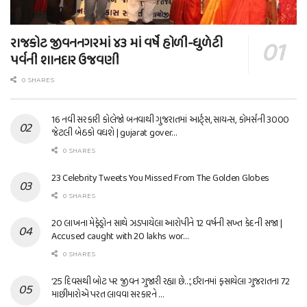
રાજકોટ જીવનનગરમાં ૪૩ માં વર્ષે હોળી-ધુળેટી
પર્વની શાનદાર ઉજવણી
0 SHARES
16 નવી સરકારી કોલેજો બનવાથી ગુજરાતમાં આર્ટ્સ, સાયન્સ, કોમર્સની 3000
જેટલી બેઠકો વધશે | gujarat gover…
0 SHARES
23 Celebrity Tweets You Missed From The Golden Globes
0 SHARES
20 લાખના મેફેડ્રોન સાથે ઝડપાયેલા આરોપીને 12 વર્ષની સખ્ત કેદની સજા |
Accused caught with 20 lakhs wor…
0 SHARES
’25 દિવસથી બોટ પર જીવન ગુજારી રહ્યા છે…’, ઈરાનમાં ફસાયેલા ગુજરાતના 72
માછીમારોએ પરત લાવવા સરકારને …