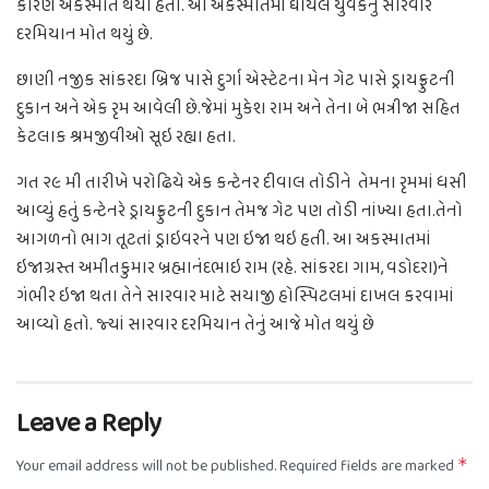
કારણે અકસ્માત થયો હતો. આ અકસ્માતમાં ઘાયલ યુવકનું સારવાર
દરમિયાન મોત થયું છે.
છાણી નજીક સાંકરદા બ્રિજ પાસે દુર્ગા એસ્ટેટના મેન ગેટ પાસે ડ્રાયફ્રુટની
દુકાન અને એક રૃમ આવેલી છે.જેમાં મુકેશ રામ અને તેના બે ભત્રીજા સહિત
કેટલાક શ્રમજીવીઓ સૂઇ રહ્યા હતા.
ગત ૨૯ મી તારીખે પરોઢિયે એક કન્ટેનર દીવાલ તોડીને તેમના રૃમમાં ધસી
આવ્યું હતું કન્ટેનરે ડ્રાયફ્રુટની દુકાન તેમજ ગેટ પણ તોડી નાંખ્યા હતા.તેનો
આગળનો ભાગ તૂટતાં ડ્રાઇવરને પણ ઇજા થઇ હતી. આ અકસ્માતમાં
ઇજાગ્રસ્ત અમીતકુમાર બ્રહ્માનંદભાઇ રામ (રહે. સાંકરદા ગામ, વડોદરા)ને
ગંભીર ઇજા થતા તેને સારવાર માટે સયાજી હોસ્પિટલમાં દાખલ કરવામાં
આવ્યો હતો. જ્યાં સારવાર દરમિયાન તેનું આજે મોત થયું છે
Leave a Reply
Your email address will not be published.
Required fields are marked
*