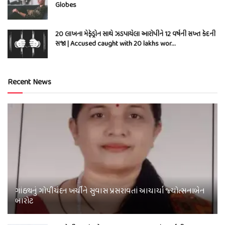
Globes
20 લાખના મેફેડ્રોન સાથે ઝડપાયેલા આરોપીને 12 વર્ષની સખ્ત કેદની
સજા | Accused caught with 20 lakhs wor…
Recent News
ગાંઠ્યનું ગોપીચંદન ખર્ચીને સુવાસ પ્રસરાવતાં આચાર્યા જ્યોત્સનાબેન
બારોટ