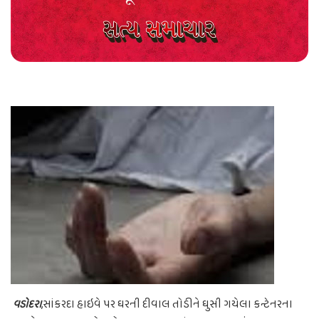
વડોદરા
,સાંકરદા હાઇવે પર ઘરની દીવાલ તોડીને ઘુસી ગયેલા કન્ટેનરના