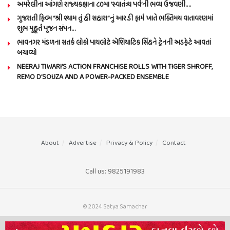
અમરેલીના આંગણે રાજ્યકક્ષાના ૮૦મા ‘સ્વાતંત્ર્ય પર્વ’ની ભવ્ય ઉજવણી….
ગુજરાતી ફિલ્મ “શ્રી શ્યામ તું હી સહારા”નું આર.ડી ફાર્મ ખાતે ભક્તિમય વાતાવરણમાં
શુભ મુહૂર્ત પૂજન સંપન…
ભાવનગર મંડળના સતર્ક લોકો પાયલોટે એશિયાટિક સિંહને ટ્રેનની અડફેટે આવતાં
બચાવ્યો
NEERAJ TIWARI’S ACTION FRANCHISE ROLLS WITH TIGER SHROFF,
REMO D’SOUZA AND A POWER-PACKED ENSEMBLE
About
Advertise
Privacy & Policy
Contact
Call us: 9825191983
© 2024 Satya Samachar