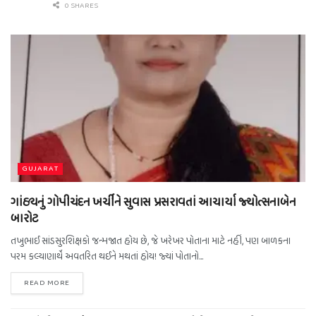
0 SHARES
GUJARAT
ગાંઠ્યનું ગોપીચંદન ખર્ચીને સુવાસ પ્રસરાવતાં આચાર્યા જ્યોત્સનાબેન
બારોટ
તખુભાઈ સાંડસુરશિક્ષકો જન્મજાત હોય છે, જે ખરેખર પોતાના માટે નહીં, પણ બાળકના
પરમ કલ્યાણાર્થે અવતરિત થઈને મથતાં હોય! જ્યાં પોતાનો...
READ MORE