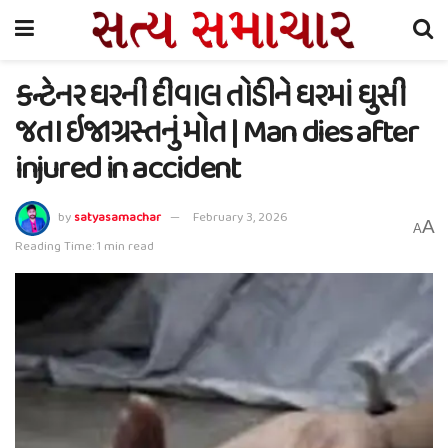
કન્ટેનર ઘરની દીવાલ તોડીને ઘરમાં ઘુસી
જતા ઇજાગ્રસ્તનું મોત | Man dies after
injured in accident
by
satyasamachar
February 3, 2026
A
A
Reading Time: 1 min read