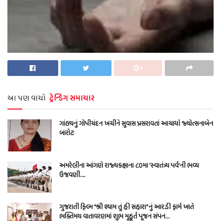
આ પણ વાંચો
ટ્રેન્ડિંગ સમાચાર
ગાંઠ્યનું ગોપીચંદન ખર્ચીને સુવાસ પ્રસરાવતાં આચાર્યા જ્યોત્સનાબેન
બારોટ
અમરેલીના આંગણે રાજ્યકક્ષાના ૮૦મા ‘સ્વાતંત્ર્ય પર્વ’ની ભવ્ય
ઉજવણી….
ગુજરાતી ફિલ્મ “શ્રી શ્યામ તું હી સહારા”નું આર.ડી ફાર્મ ખાતે
ભક્તિમય વાતાવરણમાં શુભ મુહૂર્ત પૂજન સંપન…