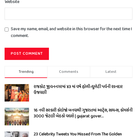
Website
Save my name, email, and website in this browser for the next time I
comment.
Trending
Comments
Latest
રાજકોટ જીવનનગરમાં ૪૩ માં વર્ષે હોળી-ધુળેટી પર્વની શાનદાર
ઉજવણી
16 નવી સરકારી કોલેજો બનવાથી ગુજરાતમાં આર્ટ્સ, સાયન્સ, કોમર્સની
3000 જેટલી બેઠકો વધશે | gujarat gover…
23 Celebrity Tweets You Missed From The Golden