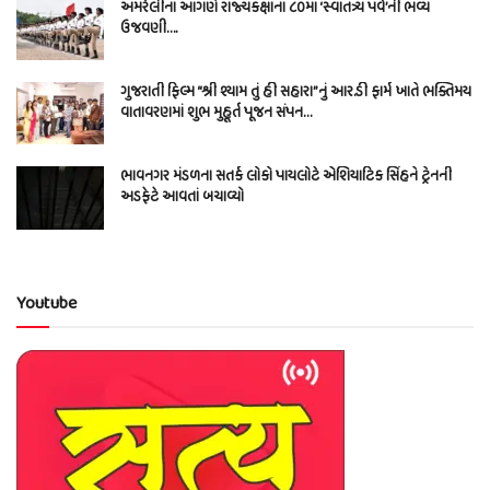
અમરેલીના આંગણે રાજ્યકક્ષાના ૮૦મા ‘સ્વાતંત્ર્ય પર્વ’ની ભવ્ય
ઉજવણી….
ગુજરાતી ફિલ્મ “શ્રી શ્યામ તું હી સહારા”નું આર.ડી ફાર્મ ખાતે ભક્તિમય
વાતાવરણમાં શુભ મુહૂર્ત પૂજન સંપન…
ભાવનગર મંડળના સતર્ક લોકો પાયલોટે એશિયાટિક સિંહને ટ્રેનની
અડફેટે આવતાં બચાવ્યો
Youtube