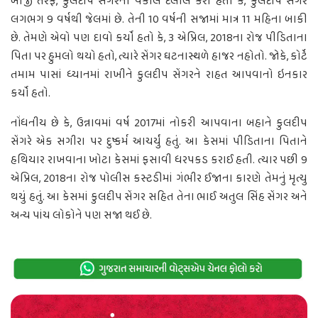
બીજી તરફ, કુલદીપ સેંગરના વકીલે દલીલ કરી હતી કે, કુલદીપ સેંગર
લગભગ 9 વર્ષથી જેલમાં છે. તેની 10 વર્ષની સજામાં માત્ર 11 મહિના બાકી
છે. તેમણે એવો પણ દાવો કર્યો હતો કે, 3 એપ્રિલ, 2018ના રોજ પીડિતાના
પિતા પર હુમલો થયો હતો, ત્યારે સેંગર ઘટનાસ્થળે હાજર નહોતો. જોકે, કોર્ટે
તમામ પાસાં ધ્યાનમાં રાખીને કુલદીપ સેંગરને રાહત આપવાનો ઇનકાર
કર્યો હતો.
નોંધનીય છે કે, ઉન્નાવમાં વર્ષ 2017માં નોકરી આપવાના બહાને કુલદીપ
સેંગરે એક સગીરા પર દુષ્કર્મ આચર્યું હતું. આ કેસમાં પીડિતાના પિતાને
હથિયાર રાખવાના ખોટા કેસમાં ફસાવી ધરપકડ કરાઈ હતી. ત્યાર પછી 9
એપ્રિલ, 2018ના રોજ પોલીસ કસ્ટડીમાં ગંભીર ઈજાના કારણે તેમનું મૃત્યુ
થયું હતું. આ કેસમાં કુલદીપ સેંગર સહિત તેના ભાઈ અતુલ સિંહ સેંગર અને
અન્ય પાંચ લોકોને પણ સજા થઈ છે.