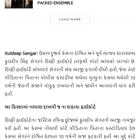
PACKED ENSEMBLE
LOAD MORE
Kuldeep Sengar:
ઉન્નાવ દુષ્કર્મ કેસના દોષિત અને પૂર્વ ભાજપ ધારાસભ્ય
કુલદીપ સિંહ સેંગરને દિલ્હી હાઈકોર્ટ તરફથી મોટો આંચકો લાગ્યો છે.
દિલ્હી હાઈકોર્ટે સોમવારે સેંગરની એક અરજી ફગાવી દીધી હતી, જેમાં તેણે
પીડિતાના પિતાના પોલીસ કસ્ટડીમાં થયેલા મૃત્યુના કેસમાં થયેલી 10
વર્ષની જેલની સજાને મોકુફ રાખવાની અને જામીન આપવાની માંગ કરી
હતી.
આ કિસ્સામાં નરમાશ દાખવી જ ના શકાયઃ હાઈકોર્ટ
દિલ્હી હાઈકોર્ટના જસ્ટિસ રવિન્દ્ર દુદેજાએ કુલદીપ સેંગરની અરજી નામંજૂર
કરી હતી. આ કેસમાં નીચલી કોર્ટે પીડિતાના પિતાના કસ્ટોડિયલ ડેથ
કેસમાં સેંગરને દોષિત ઠેરવતા 10 વર્ષની સજા ફટકારી હતી. આ મુદ્દે કોર્ટે