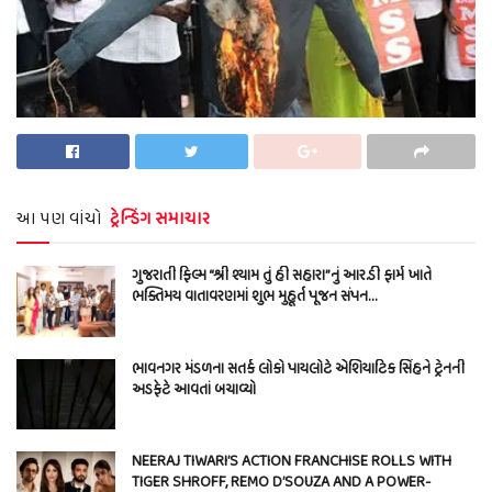
આ પણ વાંચો
ટ્રેન્ડિંગ સમાચાર
ગુજરાતી ફિલ્મ “શ્રી શ્યામ તું હી સહારા”નું આર.ડી ફાર્મ ખાતે
ભક્તિમય વાતાવરણમાં શુભ મુહૂર્ત પૂજન સંપન…
ભાવનગર મંડળના સતર્ક લોકો પાયલોટે એશિયાટિક સિંહને ટ્રેનની
અડફેટે આવતાં બચાવ્યો
NEERAJ TIWARI’S ACTION FRANCHISE ROLLS WITH
TIGER SHROFF, REMO D’SOUZA AND A POWER-