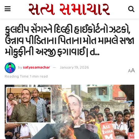
કુલદીપ સેંગરને દિલ્હી હાઈકોર્ટનો ઝટકો,
ઉન્નાવ પીડિતાના પિતાના મોત મામલે સજા
મોકુફીની અરજી ફગાવાઈ | d…
by
satyasamachar
January 19, 2026
A
A
Reading Time: 1 min read