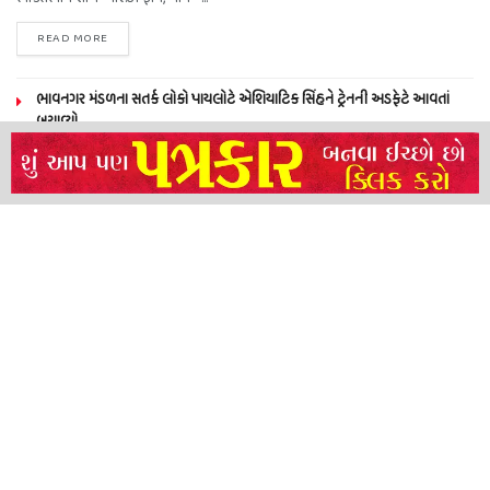
READ MORE
ભાવનગર મંડળના સતર્ક લોકો પાયલોટે એશિયાટિક સિંહને ટ્રેનની અડફેટે આવતાં
બચાવ્યો
NEERAJ TIWARI’S ACTION FRANCHISE ROLLS WITH TIGER SHROFF,
REMO D’SOUZA AND A POWER-PACKED ENSEMBLE
ધારી પત્રકાર સંઘ – અમરેલી બ્રોડગેજ કમેટી દ્વારા જીલ્લા કલેકટર ને આવેદનપત્ર
બ્રહ્માકુમારીઝના “10 કરોડ નશામુક્તિ પ્રતિજ્ઞા રાષ્ટ્રીય મહાઅભિયાન” નો પીએમ મોદી
દ્વારા કરાયો આરંભ
About
Advertise
Privacy & Policy
Contact
Call us: 9825191983