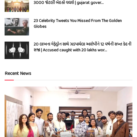
3000 જેટલી બેઠકો વધશે | gujarat gover…
23 Celebrity Tweets You Missed From The Golden
Globes
20 લાખના મેફેડ્રોન સાથે ઝડપાયેલા આરોપીને 12 વર્ષની સખ્ત કેદની
સજા | Accused caught with 20 lakhs wor…
Recent News