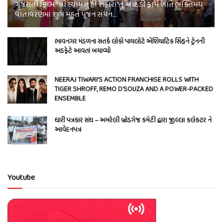
ગુજરાતી ફિલ્મ “શ્રી શ્યામ તું હી સહારા”નું આર.ડી ફાર્મ ખાતે ભક્તિમય
વાતાવરણમાં શુભ મુહૂર્ત પૂજન સંપન…
ભાવનગર મંડળના સતર્ક લોકો પાયલોટે એશિયાટિક સિંહને ટ્રેનની
અડફેટે આવતાં બચાવ્યો
NEERAJ TIWARI’S ACTION FRANCHISE ROLLS WITH
TIGER SHROFF, REMO D’SOUZA AND A POWER-PACKED
ENSEMBLE
ધારી પત્રકાર સંઘ – અમરેલી બ્રોડગેજ કમેટી દ્વારા જીલ્લા કલેકટર ને
આવેદનપત્ર
Youtube