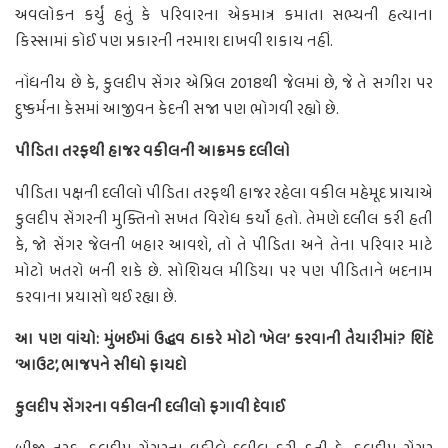
અવલોકન કર્યું હતું કે પરિવારના એકમાત્ર કમાતા સભ્યની હત્યાના
કિસ્સામાં કોઈ પણ પ્રકારની નરમાશ દાખવી શકાય નહીં.
નોંધનીય છે કે, કુલદીપ સેંગર એપ્રિલ 2018થી જેલમાં છે, જે તે સગીરા પર
દુષ્કર્મના કેસમાં આજીવન કેદની સજા પણ ભોગવી રહ્યો છે.
પીડિતા તરફથી હાજર વકીલની આક્રમક દલીલો
પીડિતા પક્ષની દલીલો પીડિતા તરફથી હાજર રહેલા વકીલ મહેમૂદ પ્રાચાએ
કુલદીપ સેંગરની મુક્તિનો સખત વિરોધ કર્યો હતો. તેમણે દલીલ કરી હતી
કે, જો સેંગર જેલની બહાર આવશે, તો તે પીડિતા અને તેના પરિવાર માટે
મોટો ખતરો બની શકે છે. સોશિયલ મીડિયા પર પણ પીડિતાને બદનામ
કરવાના પ્રયાસો થઈ રહ્યા છે.
આ પણ વાંચો: મુંબઈમાં ઉદ્ધવ ઠાકરે મોટો ‘ખેલ’ કરવાની તૈયારીમાં? શિંદે
‘આઉટ’, ભાજપને સીધો ફાયદો
કુલદીપ સેંગરના વકીલની દલીલો ફગાવી દેવાઈ