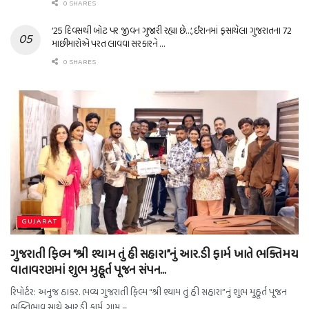
0 SHARES
’25 દિવસથી બોટ પર જીવન ગુજારી રહ્યા છે…’, ઈરાનમાં ફસાયેલા ગુજરાતના 72
માછીમારોએ પરત લાવવા સરકારને …
0 SHARES
GUJARAT
ગુજરાતી ફિલ્મ “શ્રી શ્યામ તું હી સહારા”નું આર.ડી ફાર્મ ખાતે ભક્તિમય
વાતાવરણમાં શુભ મુહૂર્ત પૂજન સંપન…
રિપોર્ટર: અનુજ ઠાકર. ભવ્ય ગુજરાતી ફિલ્મ “શ્રી શ્યામ તું હી સહારા”નું શુભ મુહૂર્ત પૂજન
ભક્તિભાવ સાથે આર.ડી ફાર્મ, ગામ –...