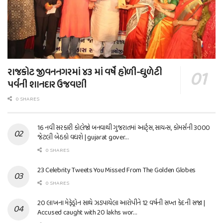
રાજકોટ જીવનનગરમાં ૪૩ માં વર્ષે હોળી-ધુળેટી
પર્વની શાનદાર ઉજવણી
0 SHARES
16 નવી સરકારી કોલેજો બનવાથી ગુજરાતમાં આર્ટ્સ, સાયન્સ, કોમર્સની 3000
જેટલી બેઠકો વધશે | gujarat gover…
0 SHARES
23 Celebrity Tweets You Missed From The Golden Globes
0 SHARES
20 લાખના મેફેડ્રોન સાથે ઝડપાયેલા આરોપીને 12 વર્ષની સખ્ત કેદની સજા |
Accused caught with 20 lakhs wor…