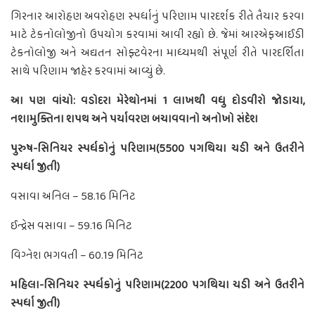
ગિરનાર આરોહણ અવરોહણ સ્પર્ધાનું પરિણામ પારદર્શક રીતે તૈયાર કરવા
માટે ટેકનોલોજીનો ઉપયોગ કરવામાં આવી રહ્યો છે. જેમાં આરએફઆઈડી
ટેકનોલોજી અને અદ્યતન સોફ્ટવેરના માધ્યમથી સંપૂર્ણ રીતે પારદર્શિતા
સાથે પરિણામ જાહેર કરવામાં આવ્યું છે.
આ પણ વાંચો: વડોદરા મેરેથોનમાં 1 લાખથી વધુ દોડવીરો જોડાયા,
નશામુક્તિના શપથ અને પર્યાવરણ બચાવવાનો અનોખો સંદેશ
પુરુષ-સિનિયર સ્પર્ધકોનું પરિણામ(5500 પગથિયા ચડી અને ઉતરીને
સ્પર્ધા જીતી)
વસાવા અનિલ – 58.16 મિનિટ
ઈન્દ્રેસ વસાવા – 59.16 મિનિટ
વિગ્નેશ ભગવતી – 60.19 મિનિટ
મહિલા-સિનિયર સ્પર્ધકોનું પરિણામ(2200 પગથિયા ચડી અને ઉતરીને
સ્પર્ધા જીતી)