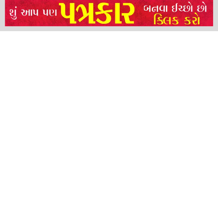
NEERAJ TIWARI’S ACTION FRANCHISE ROLLS WITH TIGER SHROFF,
REMO D’SOUZA AND A POWER-PACKED ENSEMBLE
ધારી પત્રકાર સંઘ – અમરેલી બ્રોડગેજ કમેટી દ્વારા જીલ્લા કલેકટર ને આવેદનપત્ર
બ્રહ્માકુમારીઝના “10 કરોડ નશામુક્તિ પ્રતિજ્ઞા રાષ્ટ્રીય મહાઅભિયાન” નો પીએમ મોદી
દ્વારા કરાયો આરંભ
About
Advertise
Privacy & Policy
Contact
Call us: 9825191983
© 2024 Satya Samachar