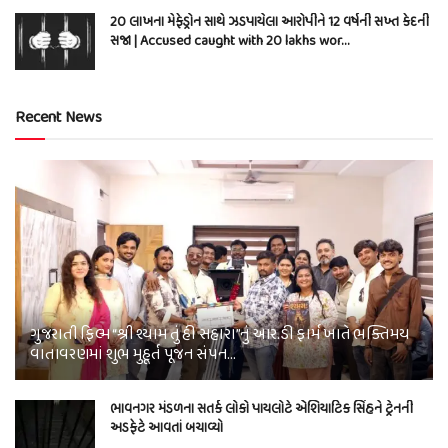
20 લાખના મેફેડ્રોન સાથે ઝડપાયેલા આરોપીને 12 વર્ષની સખ્ત કેદની
સજા | Accused caught with 20 lakhs wor…
Recent News
ગુજરાતી ફિલ્મ “શ્રી શ્યામ તું હી સહારા”નું આર.ડી ફાર્મ ખાતે ભક્તિમય
વાતાવરણમાં શુભ મુહૂર્ત પૂજન સંપન…
ભાવનગર મંડળના સતર્ક લોકો પાયલોટે એશિયાટિક સિંહને ટ્રેનની
અડફેટે આવતાં બચાવ્યો