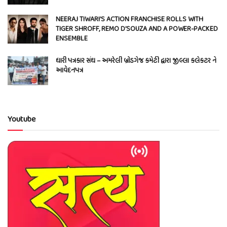
NEERAJ TIWARI’S ACTION FRANCHISE ROLLS WITH
TIGER SHROFF, REMO D’SOUZA AND A POWER-PACKED
ENSEMBLE
ધારી પત્રકાર સંઘ – અમરેલી બ્રોડગેજ કમેટી દ્વારા જીલ્લા કલેકટર ને
આવેદનપત્ર
Youtube