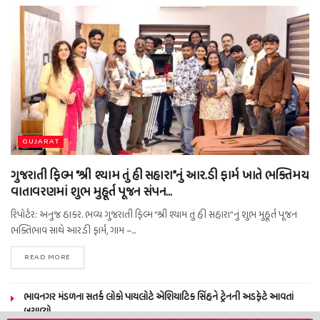
GUJARAT
ગુજરાતી ફિલ્મ “શ્રી શ્યામ તું હી સહારા”નું આર.ડી ફાર્મ ખાતે ભક્તિમય
વાતાવરણમાં શુભ મુહૂર્ત પૂજન સંપન…
રિપોર્ટર: અનુજ ઠાકર. ભવ્ય ગુજરાતી ફિલ્મ “શ્રી શ્યામ તું હી સહારા”નું શુભ મુહૂર્ત પૂજન
ભક્તિભાવ સાથે આર.ડી ફાર્મ, ગામ –...
READ MORE
ભાવનગર મંડળના સતર્ક લોકો પાયલોટે એશિયાટિક સિંહને ટ્રેનની અડફેટે આવતાં
બચાવ્યો