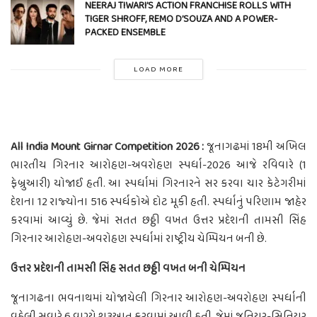
NEERAJ TIWARI’S ACTION FRANCHISE ROLLS WITH
TIGER SHROFF, REMO D’SOUZA AND A POWER-
PACKED ENSEMBLE
LOAD MORE
All India Mount Girnar Competition 2026 :
જૂનાગઢમાં 18મી અખિલ
ભારતીય ગિરનાર આરોહણ-અવરોહણ સ્પર્ધા-2026 આજે રવિવારે (1
ફેબ્રુઆરી) યોજાઈ હતી. આ સ્પર્ધામાં ગિરનારને સર કરવા ચાર કેટેગરીમાં
દેશના 12 રાજ્યોના 516 સ્પર્ધકોએ દોટ મૂકી હતી. સ્પર્ધાનું પરિણામ જાહેર
કરવામાં આવ્યું છે. જેમાં સતત છઠ્ઠી વખત ઉત્તર પ્રદેશની તામસી સિંહ
ગિરનાર આરોહણ-અવરોહણ સ્પર્ધામાં રાષ્ટ્રીય ચેમ્પિયન બની છે.
ઉત્તર પ્રદેશની તામસી સિંહ સતત છઠ્ઠી વખત બની ચેમ્પિયન
જૂનાગઢના ભવનાથમાં યોજાયેલી ગિરનાર આરોહણ-અવરોહણ સ્પર્ધાની