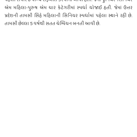
વહેલી સવારે 6 વાગ્યે શરૂઆત કરવામાં આવી હતી. જેમાં જુનિયર-સિનિયર
એમ મહિલા-પુરુષ એમ ચાર કેટેગરીમાં સ્પર્ધા યોજાઈ હતી. જેમાં ઉત્તર
પ્રદેશની તામસી સિંહે મહિલાની સિનિયર સ્પર્ધામાં પહેલા સ્થાને રહી છે.
તામસી છેલ્લા 5 વર્ષથી સતત ચેમ્પિયન બનતી આવી છે.