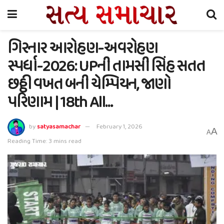
ગિરનાર આરોહણ-અવરોહણ
સ્પર્ધા-2026: UPની તામસી સિંહ સતત
છઠ્ઠી વખત બની ચેમ્પિયન, જાણો
પરિણામ | 18th All…
by
satyasamachar
February 1, 2026
A
A
Reading Time: 3 mins read