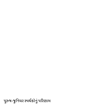
પુરુષ-જુનિયર સ્પર્ધકોનું પરિણામ