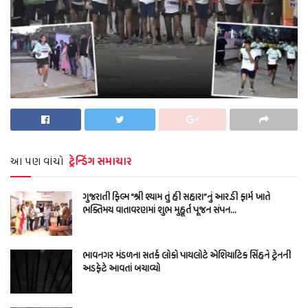
આ પણ વાંચો
ટ્રેન્ડિંગ સમાચાર
ગુજરાતી ફિલ્મ “શ્રી શ્યામ તું હી સહારા”નું આર.ડી ફાર્મ ખાતે
ભક્તિમય વાતાવરણમાં શુભ મુહૂર્ત પૂજન સંપન…
ભાવનગર મંડળના સતર્ક લોકો પાયલોટે એશિયાટિક સિંહને ટ્રેનની
અડફેટે આવતાં બચાવ્યો