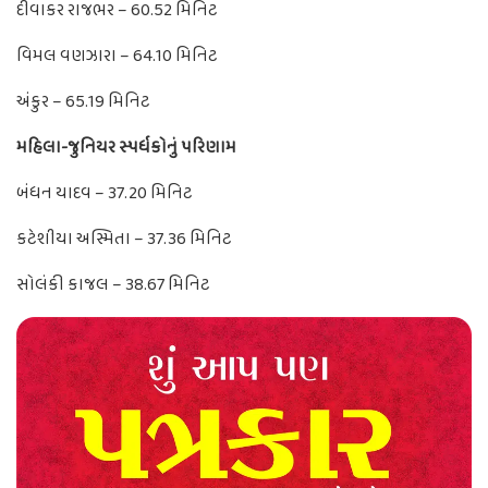
દીવાકર રાજભર – 60.52 મિનિટ
વિમલ વણઝારા – 64.10 મિનિટ
અંકુર – 65.19 મિનિટ
મહિલા-જુનિયર સ્પર્ધકોનું પરિણામ
બંધન યાદવ – 37.20 મિનિટ
કટેશીયા અસ્મિતા – 37.36 મિનિટ
સોલંકી કાજલ – 38.67 મિનિટ