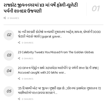
રાજકોટ જીવનનગરમાં ૪૩ માં વર્ષે હોળી-ધુળેટી
પર્વની શાનદાર ઉજવણી
0 SHARES
16 નવી સરકારી કોલેજો બનવાથી ગુજરાતમાં આર્ટ્સ, સાયન્સ, કોમર્સની 3000
જેટલી બેઠકો વધશે | gujarat gover…
0 SHARES
23 Celebrity Tweets You Missed From The Golden Globes
0 SHARES
20 લાખના મેફેડ્રોન સાથે ઝડપાયેલા આરોપીને 12 વર્ષની સખ્ત કેદની સજા |
Accused caught with 20 lakhs wor…
0 SHARES
’25 દિવસથી બોટ પર જીવન ગુજારી રહ્યા છે…’, ઈરાનમાં ફસાયેલા ગુજરાતના 72
માછીમારોએ પરત લાવવા સરકારને …
0 SHARES