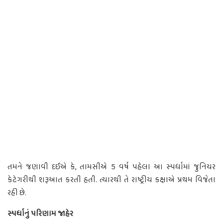
તમને જણાવી દઈએ કે, તામસીએ 5 વર્ષ પહેલા આ સ્પર્ધામાં જુનિયર
કેટેગરીથી શરૂઆત કરતી હતી. ત્યારથી તે રાષ્ટ્રીય કક્ષાએ પ્રથમ વિજેતા
રહી છે.
સ્પર્ધાનું પરિણામ જાહેર