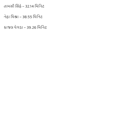
તામસી સિંહે – 32.14 મિનિટ
નેહા મિશ્રા – 38.55 મિનિટ
કાજલ વેગડા – 39.26 મિનિટ