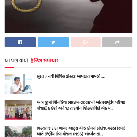
આ પણ વાંચો
ટ્રેન્ડિંગ સમાચાર
સુરત :- નવી સિવિલ ડોક્ટર આપઘાત મામલો ….
અંબાજીમાં ‘સિનર્જિયા ભારતમ–2026’ની આંતરરાષ્ટ્રીય પરિષદ
યોજાઈ, 6 દેશો અને 12 રાજ્યોના શિક્ષણવિદો એક મ…
ભક્તરાજ દાદા ખાચર આર્ટ્સ એન્ડ કોમર્સ કોલેજ, ગઢડા (સ્વા.)
ખાતે રાષ્ટ્રીય સેવા યોજના (NSS) અંતર્ગત તા….