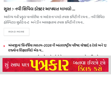
સુરત :- નવી સિવિલ ડોક્ટર આપઘાત મામલો ….
આરોગ્ય મંત્રી પ્રફુલ પાનશેરીયા ના આદેશના પગલે તપાસ કમિટીની રચના…. નવી સિવિલ
હોસ્પિટલ સુપ્રીટેન્ડન્ટ અને ડીન અધ્યક્ષતામાં તપાસ કમિટીની રચના...
READ MORE
અંબાજીમાં ‘સિનર્જિયા ભારતમ–2026’ની આંતરરાષ્ટ્રીય પરિષદ યોજાઈ, 6 દેશો અને 12
રાજ્યોના શિક્ષણવિદો એક મ…
ભક્તરાજ દાદા ખાચર આર્ટ્સ એન્ડ કોમર્સ કોલેજ, ગઢડા (સ્વા.) ખાતે રાષ્ટ્રીય સેવા
યોજના (NSS) અંતર્ગત તા….
કે.વી. વિદ્યામંદીર ગારિયાધાર મા“વિશ્વ સિંહ દિવસ”ની તાલુકાકક્ષાની ઉજવણી થઈ-સિંહ
દિવસના જિલ્લા સંયોજકન…
જામનગર ખાતે વિશ્વ આદિવાસી દિવસની ભીલ અને સિદી મુસ્લિમ સમાજ દ્વારા ભવ્ય
ઉજવણી કરાઈ