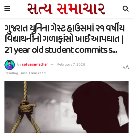
ગુજરાત યુનિના ગેસ્ટ હાઉસમાં ૨૧ વર્ષીય
વિદ્યાથનીનો ગળાફાંસો ખાઈ આપઘાત |
21 year old student commits s…
by
satyasamachar
February 7, 2026
A
A
Reading Time: 1 min read