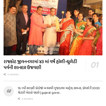
રાજકોટ જીવનનગરમાં ૪૩ માં વર્ષે હોળી-ધુળેટી
પર્વની શાનદાર ઉજવણી
0 SHARES
16 નવી સરકારી કોલેજો બનવાથી ગુજરાતમાં આર્ટ્સ, સાયન્સ, કોમર્સની 3000
જેટલી બેઠકો વધશે | gujarat gover…
0 SHARES