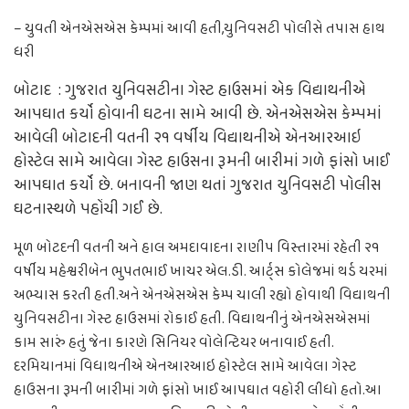
– યુવતી એનએસએસ કેમ્પમાં આવી હતી,યુનિવસટી પોલીસે તપાસ હાથ
ધરી
બોટાદ : ગુજરાત યુનિવસટીના ગેસ્ટ હાઉસમાં એક વિદ્યાથનીએ
આપઘાત કર્યો હોવાની ઘટના સામે આવી છે. એનએસએસ કેમ્પમાં
આવેલી બોટાદની વતની ૨૧ વર્ષીય વિદ્યાથનીએ એનઆરઆઇ
હોસ્ટેલ સામે આવેલા ગેસ્ટ હાઉસના રૂમની બારીમાં ગળે ફાંસો ખાઈ
આપઘાત કર્યો છે. બનાવની જાણ થતાં ગુજરાત યુનિવસટી પોલીસ
ઘટનાસ્થળે પહોંચી ગઈ છે.
મૂળ બોટદની વતની અને હાલ અમદાવાદના રાણીપ વિસ્તારમાં રહેતી ૨૧
વર્ષીય મહેશ્વરીબેન ભુપતભાઈ ખાચર એલ.ડી. આર્ટ્સ કોલેજમાં થર્ડ યરમાં
અભ્યાસ કરતી હતી.અને એનએસએસ કેમ્પ ચાલી રહ્યો હોવાથી વિદ્યાથની
યુનિવસટીના ગેસ્ટ હાઉસમાં રોકાઈ હતી. વિદ્યાથનીનું એનએસએસમાં
કામ સારું હતું જેના કારણે સિનિયર વોલેન્ટિયર બનાવાઈ હતી.
દરમિયાનમાં વિધાથનીએ એનઆરઆઇ હોસ્ટેલ સામે આવેલા ગેસ્ટ
હાઉસના રૂમની બારીમાં ગળે ફાંસો ખાઈ આપઘાત વહોરી લીધો હતો.આ