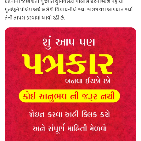
ઘટનાની જાણ થતા ગુજરાત યુનિવસટી પોલીસ ઘટનાસ્થળે પહોંચી
મૃતદેહને પીએમ અર્થે ખસેડી વિદ્યાથનીએ કયા કારણ વશ આપઘાત કર્યો
તેની તાપસ કરવામાં આવી રહી છે.