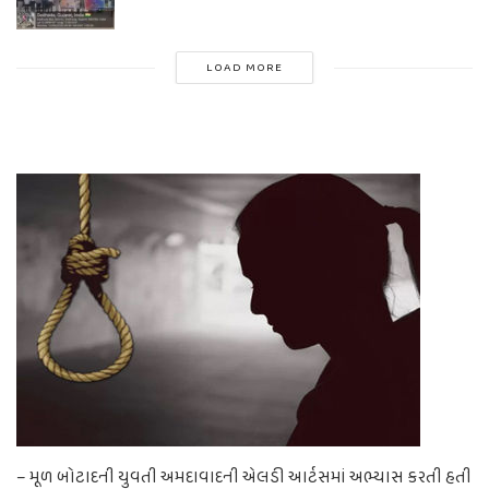
LOAD MORE
– મૂળ બોટાદની યુવતી અમદાવાદની એલડી આર્ટસમાં અભ્યાસ કરતી હતી