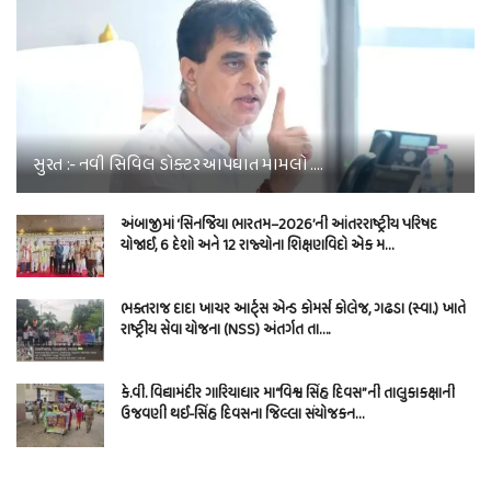
સુરત :- નવી સિવિલ ડોક્ટર આપઘાત મામલો ….
અંબાજીમાં ‘સિનર્જિયા ભારતમ–2026’ની આંતરરાષ્ટ્રીય પરિષદ
યોજાઈ, 6 દેશો અને 12 રાજ્યોના શિક્ષણવિદો એક મ…
ભક્તરાજ દાદા ખાચર આર્ટ્સ એન્ડ કોમર્સ કોલેજ, ગઢડા (સ્વા.) ખાતે
રાષ્ટ્રીય સેવા યોજના (NSS) અંતર્ગત તા….
કે.વી. વિદ્યામંદીર ગારિયાધાર મા“વિશ્વ સિંહ દિવસ”ની તાલુકાકક્ષાની
ઉજવણી થઈ-સિંહ દિવસના જિલ્લા સંયોજકન…