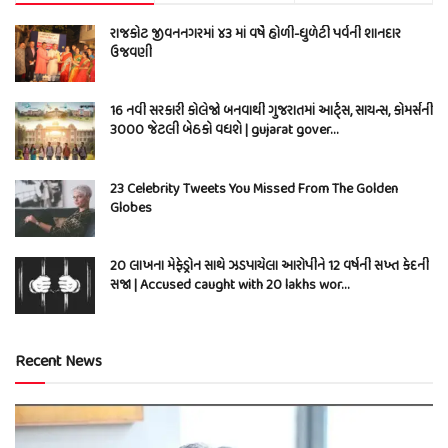
રાજકોટ જીવનનગરમાં ૪૩ માં વર્ષે હોળી-ધુળેટી પર્વની શાનદાર
ઉજવણી
16 નવી સરકારી કોલેજો બનવાથી ગુજરાતમાં આર્ટ્સ, સાયન્સ, કોમર્સની
3000 જેટલી બેઠકો વધશે | gujarat gover…
23 Celebrity Tweets You Missed From The Golden
Globes
20 લાખના મેફેડ્રોન સાથે ઝડપાયેલા આરોપીને 12 વર્ષની સખ્ત કેદની
સજા | Accused caught with 20 lakhs wor…
Recent News