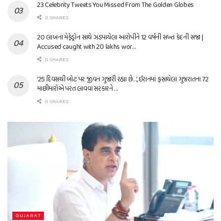
23 Celebrity Tweets You Missed From The Golden Globes
0 SHARES
20 લાખના મેફેડ્રોન સાથે ઝડપાયેલા આરોપીને 12 વર્ષની સખ્ત કેદની સજા |
Accused caught with 20 lakhs wor…
0 SHARES
’25 દિવસથી બોટ પર જીવન ગુજારી રહ્યા છે…’, ઈરાનમાં ફસાયેલા ગુજરાતના 72
માછીમારોએ પરત લાવવા સરકારને …
0 SHARES
GUJARAT