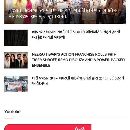
ગુજરાતી ફિલ્મ “શ્રી શ્યામ તું હી સહારા”નું આર.ડી ફાર્મ ખાતે ભક્તિમય
વાતાવરણમાં શુભ મુહૂર્ત પૂજન સંપન…
ભાવનગર મંડળના સતર્ક લોકો પાયલોટે એશિયાટિક સિંહને ટ્રેનની
અડફેટે આવતાં બચાવ્યો
NEERAJ TIWARI’S ACTION FRANCHISE ROLLS WITH
TIGER SHROFF, REMO D’SOUZA AND A POWER-PACKED
ENSEMBLE
ધારી પત્રકાર સંઘ – અમરેલી બ્રોડગેજ કમેટી દ્વારા જીલ્લા કલેકટર ને
આવેદનપત્ર
Youtube