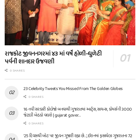
રાજકોટ જીવનનગરમાં ૪૩ માં વર્ષે હોળી-ધુળેટી
પર્વની શાનદાર ઉજવણી
0 SHARES
23 Celebrity Tweets You Missed From The Golden Globes
0 SHARES
16 નવી સરકારી કોલેજો બનવાથી ગુજરાતમાં આર્ટ્સ, સાયન્સ, કોમર્સની 3000
જેટલી બેઠકો વધશે | gujarat gover…
0 SHARES
’25 દિવસથી બોટ પર જીવન ગુજારી રહ્યા છે…’, ઈરાનમાં ફસાયેલા ગુજરાતના 72