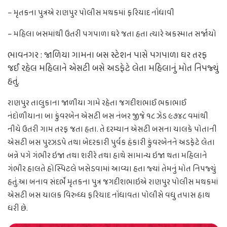
– મૃતકના પુત્રએ રાણપુર પોલીસ મથકમાં ફરિયાદ નોંધાવી
– મહિલા બસમાંથી ઉતરી પગપાળા ઘરે જતા હતા ત્યારે અકસ્માત સર્જાયો
ભાવનગર : જાળિયા ગામના બસ સ્ટેશન પાસે પગપાળા ઘર તરફ
જઈ રહેલ મહિલાને એસટી બસે અડફેટે લેતા મહિલાનું મોત નિપજ્યું
હતું.
રાણપુર તાલુકાના જાળીયા ગામે રહેતા જગદીશભાઈ ભકાભાઈ
નંદોળીયાના બા કુંવરબેન એસટી બસ નંબર જીજે ૧૮ ઝેડ ૯૭૪૮ વમાંથી
નીચે ઉતરી ગામ તરફ જતા હતા. તે દરમ્યાન એસટી બસના ચાલકે પોતાની
એસટી બસ પુરઝડપે તથા બેદરકારી પુર્વક હંકારી કુંવરબેનને અડફેટે લેતા
બન્ને પગે ગંભીર ઇજા તથા શરીરે તથા હાથે સામાન્ય ઇજા થતા મહિલાને
ગંભીર હાલતે હોસ્પિટલે ખસેડવામાં આવ્યા હતા જ્યાં તેમનું મોત નિપજ્યું
હતું.આ બનાવ સંદર્ભે મૃતકના પુત્ર જગદીશભાઇએ રાણપુર પોલીસ મથકમાં
એસટી બસ ચાલક વિરુધ્ધ ફરિયાદ નોંધાવતા પોલીસે વધુ તપાસ હાથ
ધરી છે.