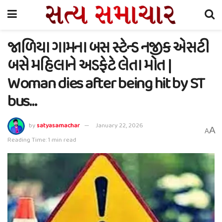
જાળિયા ગામના બસ સ્ટેન્ડ નજીક એસટી
બસે મહિલાને અડફેટે લેતા મોત |
Woman dies after being hit by ST
bus…
by
satyasamachar
January 22, 2026
A
A
Reading Time: 1 min read