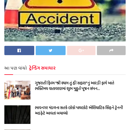
આ પણ વાંચો
ટ્રેન્ડિંગ સમાચાર
ગુજરાતી ફિલ્મ “શ્રી શ્યામ તું હી સહારા”નું આર.ડી ફાર્મ ખાતે
ભક્તિમય વાતાવરણમાં શુભ મુહૂર્ત પૂજન સંપન…
ભાવનગર મંડળના સતર્ક લોકો પાયલોટે એશિયાટિક સિંહને ટ્રેનની
અડફેટે આવતાં બચાવ્યો