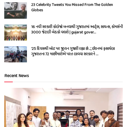
23 Celebrity Tweets You Missed From The Golden
Globes
16 નવી સરકારી કોલેજો બનવાથી ગુજરાતમાં આર્ટ્સ, સાયન્સ, કોમર્સની
3000 જેટલી બેઠકો વધશે | gujarat gover…
’25 દિવસથી બોટ પર જીવન ગુજારી રહ્યા છે…’, ઈરાનમાં ફસાયેલા
ગુજરાતના 72 માછીમારોએ પરત લાવવા સરકારને …
Recent News