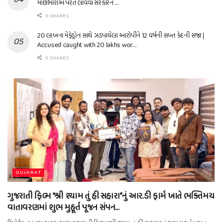
માછીમારોએ પરત લાવવા સરકારને …
0 SHARES
20 લાખના મેફેડ્રોન સાથે ઝડપાયેલા આરોપીને 12 વર્ષની સખ્ત કેદની સજા |
Accused caught with 20 lakhs wor…
0 SHARES
GUJARAT
ગુજરાતી ફિલ્મ “શ્રી શ્યામ તું હી સહારા”નું આર.ડી ફાર્મ ખાતે ભક્તિમય
વાતાવરણમાં શુભ મુહૂર્ત પૂજન સંપન…