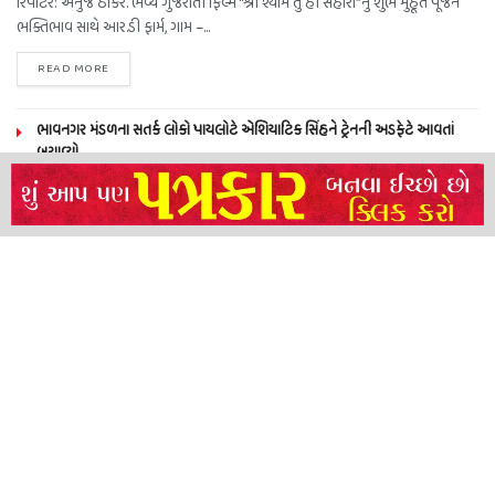
રિપોર્ટર: અનુજ ઠાકર. ભવ્ય ગુજરાતી ફિલ્મ “શ્રી શ્યામ તું હી સહારા”નું શુભ મુહૂર્ત પૂજન
ભક્તિભાવ સાથે આર.ડી ફાર્મ, ગામ –...
READ MORE
ભાવનગર મંડળના સતર્ક લોકો પાયલોટે એશિયાટિક સિંહને ટ્રેનની અડફેટે આવતાં
બચાવ્યો
NEERAJ TIWARI’S ACTION FRANCHISE ROLLS WITH TIGER SHROFF,
REMO D’SOUZA AND A POWER-PACKED ENSEMBLE
ધારી પત્રકાર સંઘ – અમરેલી બ્રોડગેજ કમેટી દ્વારા જીલ્લા કલેકટર ને આવેદનપત્ર
બ્રહ્માકુમારીઝના “10 કરોડ નશામુક્તિ પ્રતિજ્ઞા રાષ્ટ્રીય મહાઅભિયાન” નો પીએમ મોદી
દ્વારા કરાયો આરંભ
About
Advertise
Privacy & Policy
Contact
Call us: 9825191983