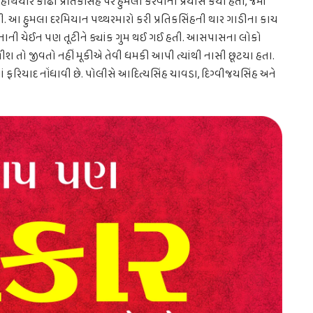
 હથિયાર કાઢી પ્રતિકસિંહ પર હુમલો કરવાનો પ્રયાસ કર્યો હતો, જેમાં
ી. આ હુમલા દરમિયાન પથ્થરમારો કરી પ્રતિકસિંહની થાર ગાડીના કાચ
સોનાની ચેઈન પણ તૂટીને ક્યાંક ગુમ થઈ ગઈ હતી. આસપાસના લોકો
ીશ તો જીવતો નહીં મૂકીએ તેવી ધમકી આપી ત્યાંથી નાસી છૂટયા હતા.
ં ફરિયાદ નોંધાવી છે. પોલીસે આદિત્યસિંહ ચાવડા, દિગ્વીજયસિંહ અને