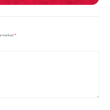
are marked
*