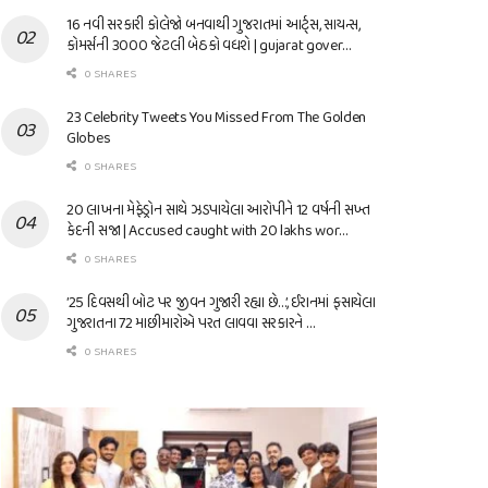
16 નવી સરકારી કોલેજો બનવાથી ગુજરાતમાં આર્ટ્સ, સાયન્સ,
કોમર્સની 3000 જેટલી બેઠકો વધશે | gujarat gover…
0 SHARES
23 Celebrity Tweets You Missed From The Golden
Globes
0 SHARES
20 લાખના મેફેડ્રોન સાથે ઝડપાયેલા આરોપીને 12 વર્ષની સખ્ત
કેદની સજા | Accused caught with 20 lakhs wor…
0 SHARES
’25 દિવસથી બોટ પર જીવન ગુજારી રહ્યા છે…’, ઈરાનમાં ફસાયેલા
ગુજરાતના 72 માછીમારોએ પરત લાવવા સરકારને …
0 SHARES