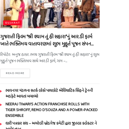
GUJARAT
ગુજરાતી ફિલ્મ “શ્રી શ્યામ તું હી સહારા”નું આર.ડી ફાર્મ
ખાતે ભક્તિમય વાતાવરણમાં શુભ મુહૂર્ત પૂજન સંપન…
રિપોર્ટર: અનુજ ઠાકર. ભવ્ય ગુજરાતી ફિલ્મ “શ્રી શ્યામ તું હી સહારા”નું શુભ
મુહૂર્ત પૂજન ભક્તિભાવ સાથે આર.ડી ફાર્મ, ગામ –...
READ MORE
ભાવનગર મંડળના સતર્ક લોકો પાયલોટે એશિયાટિક સિંહને ટ્રેનની
અડફેટે આવતાં બચાવ્યો
NEERAJ TIWARI’S ACTION FRANCHISE ROLLS WITH
TIGER SHROFF, REMO D’SOUZA AND A POWER-PACKED
ENSEMBLE
ધારી પત્રકાર સંઘ – અમરેલી બ્રોડગેજ કમેટી દ્વારા જીલ્લા કલેકટર ને