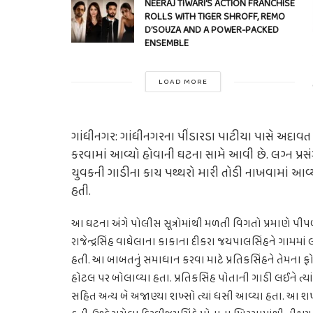
NEERAJ TIWARI’S ACTION FRANCHISE
ROLLS WITH TIGER SHROFF, REMO
D’SOUZA AND A POWER-PACKED
ENSEMBLE
LOAD MORE
ગાંધીનગર: ગાંધીનગરના પીંડારડા પાટીયા પાસે અદાવ
કરવામાં આવ્યો હોવાની ઘટના સામે આવી છે. લગ્ન પ્ર
યુવકની ગાડીના કાચ પથ્થરો મારી તોડી નાખવામાં આવ
હતી.
આ ઘટના અંગે પોલીસ સૂત્રોમાંથી મળતી વિગતો પ્રમાણે પીપળજ
રાજેન્દ્રસિંહ વાઘેલાના કાકાના દીકરા જયપાલસિંહને ગામ
હતી. આ બાબતનું સમાધાન કરવા માટે પ્રતિકસિંહને તેમના ફો
હોટલ પર બોલાવ્યા હતા. પ્રતિકસિંહ પોતાની ગાડી લઈને ત્યા
સહિત અન્ય બે અજાણ્યા શખ્સો ત્યાં ધસી આવ્યા હતા. આ શ