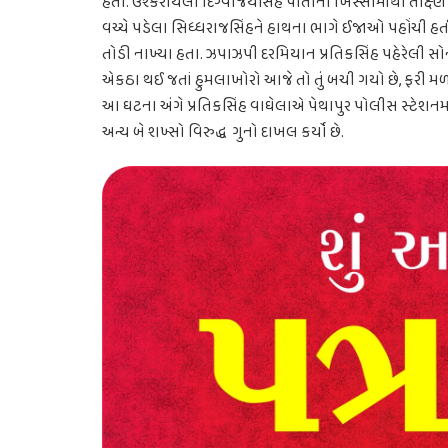
હતી. ઉશ્કેરાયેલા દિગ્વીજયસિંહે પોતાના ખિસ્સામાંથી તીક્ષ્ણ
વચ્ચે પડેલા સિધ્ધરાજસિંહને હાથના ભાગે ઈજાઓ પહોંચી હત
તોડી નાખ્યા હતા. ઝપાઝપી દરમિયાન પ્રતિકસિંહ પહેરેલી 
એકઠા થઈ જતાં હુમલાખોરો આજે તો તું બચી ગયો છે, ફરી મળ
આ ઘટના અંગે પ્રતિકસિંહ વાઘેલાએ પેથાપુર પોલીસ સ્ટેશનમા
અન્ય બે શખ્સો વિરુદ્ધ ગુનો દાખલ કર્યો છે.