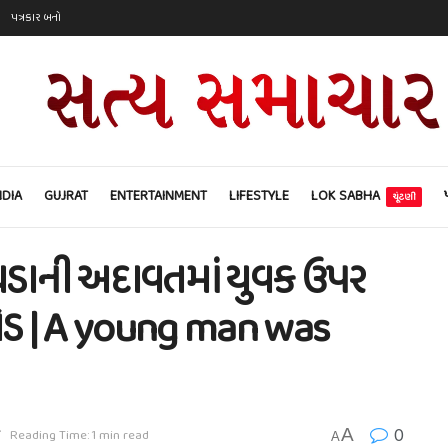
પત્રકાર બનો
NDIA
GUJRAT
ENTERTAINMENT
LIFESTYLE
LOK SABHA
ચૂંટણી
ઝઘડાની અદાવતમાં યુવક ઉપર
ડફોડ | A young man was
0
A
T
Reading Time: 1 min read
A