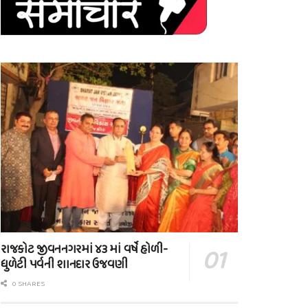
રાજકોટ જીવનનગરમાં ૪૩ માં વર્ષે હોળી-
ધુળેટી પર્વની શાનદાર ઉજવણી
0 SHARES