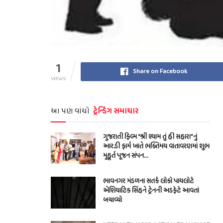
1
Share on Facebook
VIEWS
આ પણ વાંચો
ટ્રેન્ડિંગ સમાચાર
ગુજરાતી ફિલ્મ “શ્રી શ્યામ તું હી સહારા”નું
આર.ડી ફાર્મ ખાતે ભક્તિમય વાતાવરણમાં શુભ
મુહૂર્ત પૂજન સંપન…
ભાવનગર મંડળના સતર્ક લોકો પાયલોટે
એશિયાટિક સિંહને ટ્રેનની અડફેટે આવતાં
બચાવ્યો