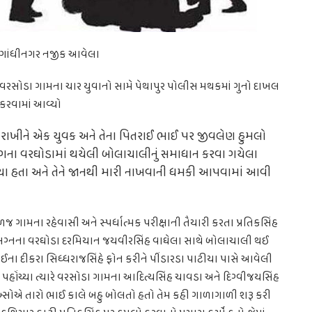
ગાંધીનગર નજીક આવેલા
વરસોડા ગામના ચાર યુવાનો સામે પેથાપુર પોલીસ મથકમાં ગુનો દાખલ
કરવામાં આવ્યો
ત રાખીને એક યુવક અને તેના પિતરાઈ ભાઈ પર જીવલેણ હુમલો
સંગના વરઘોડામાં થયેલી બોલાચાલીનું સમાધાન કરવા ગયેલા
્યા હતા અને તેને જાનથી મારી નાખવાની ધમકી આપવામાં આવી
 ગામના રહેવાસી અને સ્પર્ધાત્મક પરીક્ષાની તૈયારી કરતા પ્રતિકસિંહ
માં લગ્નના વરઘોડા દરમિયાન જયવીરસિંહ વાઘેલા સાથે બોલાચાલી થઈ
ઈના દીકરા સિધ્ધરાજસિંહે ફોન કરીને પીંડારડા પાટીયા પાસે આવેલી
ં પહોંચ્યા ત્યારે વરસોડા ગામના આદિત્યસિંહ ચાવડા અને દિગ્વીજયસિંહ
ખ્સોએ તારો ભાઈ કાલે બહુ બોલતો હતો તેમ કહી ગાળાગાળી શરૂ કરી