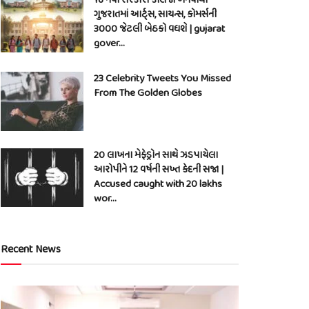
ગુજરાતમાં આર્ટ્સ, સાયન્સ, કોમર્સની
3000 જેટલી બેઠકો વધશે | gujarat
gover…
23 Celebrity Tweets You Missed
From The Golden Globes
20 લાખના મેફેડ્રોન સાથે ઝડપાયેલા
આરોપીને 12 વર્ષની સખ્ત કેદની સજા |
Accused caught with 20 lakhs
wor…
Recent News