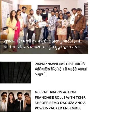
ગુજરાતી ફિલ્મ “શ્રી શ્યામ તું હી સહારા”નું આર.ડી ફાર્મ
ખાતે ભક્તિમય વાતાવરણમાં શુભ મુહૂર્ત પૂજન સંપન…
ભાવનગર મંડળના સતર્ક લોકો પાયલોટે
એશિયાટિક સિંહને ટ્રેનની અડફેટે આવતાં
બચાવ્યો
NEERAJ TIWARI’S ACTION
FRANCHISE ROLLS WITH TIGER
SHROFF, REMO D’SOUZA AND A
POWER-PACKED ENSEMBLE