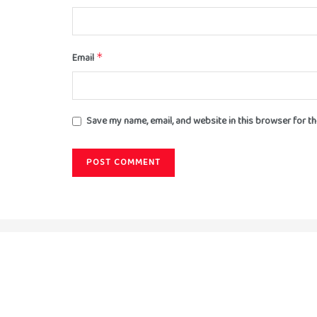
Email
*
Save my name, email, and website in this browser for t
About
Advertise
Privacy & Policy
Contact
© 2024 Satya Samachar