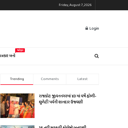
Friday, August 7, 2026
Login
ઓફર
પત્રકાર બનો
Trending
Comments
Latest
રાજકોટ જીવનનગરમાં ૪૩ માં વર્ષે હોળી-
ધુળેટી પર્વની શાનદાર ઉજવણી
16 નવી સરકારી કોલેજો બનવાથી