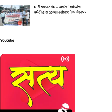
ધારી પત્રકાર સંઘ – અમરેલી બ્રોડગેજ
કમેટી દ્વારા જીલ્લા કલેકટર ને આવેદનપત્ર
Youtube