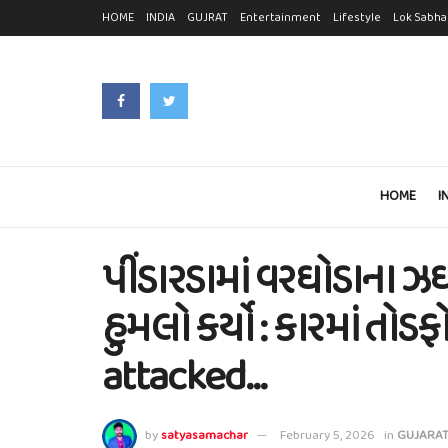
HOME
INDIA
GUJRAT
Entertainment
Lifestyle
Lok Sabha
HOME
I
પીંડારડામાં વરઘોડાના 
હુમલો કર્યો : કારમાં તો
attacked…
by
satyasamachar
February 5, 2026
in
GUJARA