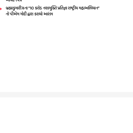
આવેદનપત્ર
બ્રહ્માકુમારીઝના “10 કરોડ નશામુક્તિ પ્રતિજ્ઞા રાષ્ટ્રીય મહાઅભિયાન”
નો પીએમ મોદી દ્વારા કરાયો આરંભ
Call us: 9825191983