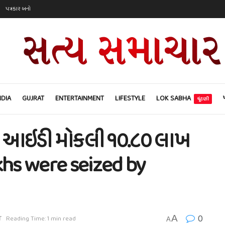
પત્રકાર બનો
NDIA
GUJRAT
ENTERTAINMENT
LIFESTYLE
LOK SABHA
ચૂંટણી
મેલ આઇડી મોકલી ૧૦.૮૦ લાખ
akhs were seized by
0
A
T
Reading Time: 1 min read
A