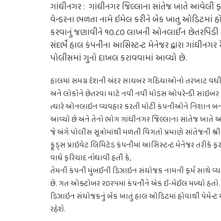
ગાંધીનગર :
ગાંધીનગર જિલ્લાના સાંતેજ ખાતે આવેલી ફાર
વેન્ડરના ભળતા નામે ઇમેલ કરીને બેંક ખાતુ ઓડિટમાં હો
કરવાનું જણાવીને ૧૦.૮૦ લાખની ઓનલાઈન છેતરપિંડી ક
સંદર્ભે હાલ કંપનીના આસિસ્ટન્ટ મેનેજર દ્વારા ગાંધીનગર 
પોલીસમાં ગુનો દાખલ કરાવવામાં આવ્યો છે.
હાલમાં સમગ્ર દેશની અંદર સાયબર ગઠિયાઓનો તરખાટ વધી ર
અને લોકોને છેતરવા માટે નવી નવી મોડસ ઓપરેન્ડી સાઇબર
ત્યારે ઓનલાઇન વ્યવહાર કરતી મોટી કંપનીઓને નિશાન બ
આવ્યો છે અને તેનો ભોગ ગાંધીનગર જિલ્લાના સાંતેજ ખાતે આવ
જે અંગે પોલીસ સૂત્રોમાંથી મળતી વિગતો પ્રમાણે સાંતેજની શ્રી
ફૂડ્સ પ્રાઇવેટ લિમિટેડ કંપનીમાં આસિસ્ટન્ટ મેનેજર તરીક
વાઘે ફરિયાદ નોંધાવી હતી કે
,
તેમની કંપની મુંબઈની ડિઝાઇન સંયોજક નામની ફર્મ સાથે વ
છે. ગત ઓક્ટોબર ૨૦૨૫માં કંપનીને એક ઈ-મેઈલ મળ્યો હતો. જે
ડિઝાઇન સંયોજકનું બેંક ખાતું હાલ ઓડિટમાં હોવાથી પેમેન્ટ 
રહેશે.