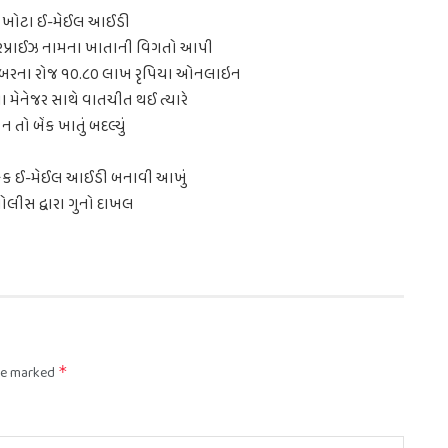
 ખોટા ઈ-મેઈલ આઈડી
્ટરપ્રાઈઝ નામના ખાતાની વિગતો આપી
ટોબરના રોજ ૧૦.૮૦ લાખ રૃપિયા ઓનલાઇન
ા મેનેજર સાથે વાતચીત થઈ ત્યારે
 તો બેંક ખાતું બદલ્યું
 ફેક ઈ-મેઈલ આઈડી બનાવી આખું
 પોલીસ દ્વારા ગુનો દાખલ
are marked
*