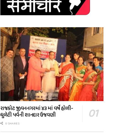
રાજકોટ જીવનનગરમાં ૪૩ માં વર્ષે હોળી-
ધુળેટી પર્વની શાનદાર ઉજવણી
0 SHARES