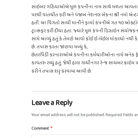
સાઇબર ગઠિયાઓએ મૂળ કંપનીના નામ સાથે મળતા આવતા
પરથી વાતચીત કરી અને પંજાબ નેશનલ બેંકના શ્રી નમો એન
હતી. આ વિગતો સાચી માનીને ફાર્મા કંપનીએ ગત ૧૦ ઓક્
ટ્રાન્સફર કરી દીધા હતા. જ્યારે મૂળ કંપની ડિઝાઇન સંયોજકન
સામે આવ્યું હતું કે તેમણે આવો કોઈ ઈ-મેઈલ મોકલ્યો નથી કે ન
છે. તપાસ કરતા જાણવા મળ્યું કે
,
છેતરપિંડી કરનારાઓએ કંપનીના કર્મચારીઓના નામે અનેક
કાવતરું રચ્યું હતું. જેથી હાલ ગાંધીનગર રેન્જ સાયબર ક્રાઇમ
કરીને તપાસ શરૃ કરવામાં આવી છે.
Leave a Reply
Your email address will not be published.
Required fields 
Comment
*