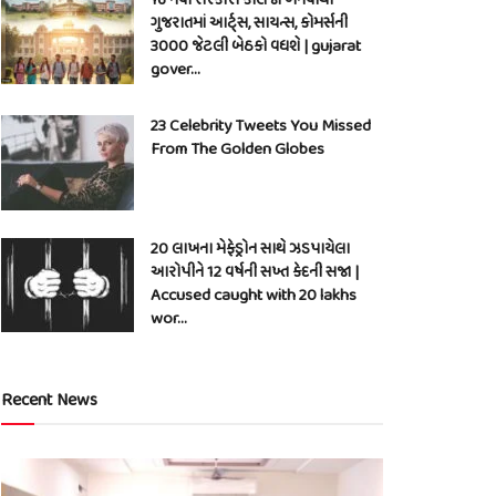
ગુજરાતમાં આર્ટ્સ, સાયન્સ, કોમર્સની
3000 જેટલી બેઠકો વધશે | gujarat
gover…
23 Celebrity Tweets You Missed
From The Golden Globes
20 લાખના મેફેડ્રોન સાથે ઝડપાયેલા
આરોપીને 12 વર્ષની સખ્ત કેદની સજા |
Accused caught with 20 lakhs
wor…
Recent News