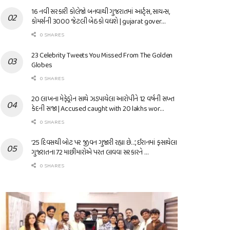
16 નવી સરકારી કોલેજો બનવાથી ગુજરાતમાં આર્ટ્સ, સાયન્સ,
કોમર્સની 3000 જેટલી બેઠકો વધશે | gujarat gover…
0 SHARES
23 Celebrity Tweets You Missed From The Golden
Globes
0 SHARES
20 લાખના મેફેડ્રોન સાથે ઝડપાયેલા આરોપીને 12 વર્ષની સખ્ત
કેદની સજા | Accused caught with 20 lakhs wor…
0 SHARES
’25 દિવસથી બોટ પર જીવન ગુજારી રહ્યા છે…’, ઈરાનમાં ફસાયેલા
ગુજરાતના 72 માછીમારોએ પરત લાવવા સરકારને …
0 SHARES