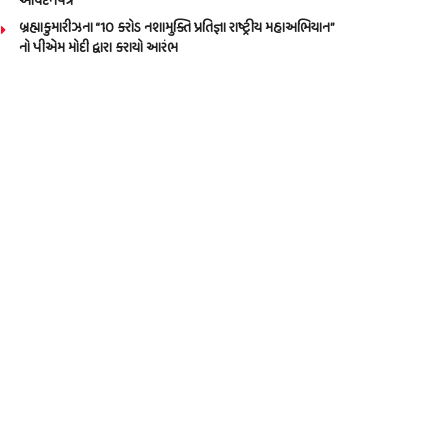
આવેદનપત્ર
બ્રહ્માકુમારીઝના “10 કરોડ નશામુક્તિ પ્રતિજ્ઞા રાષ્ટ્રીય મહાઅભિયાન”
નો પીએમ મોદી દ્વારા કરાયો આરંભ