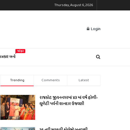
Thursday, August 6, 2026
Login
ઓફર
પત્રકાર બનો
Trending
Comments
Latest
રાજકોટ જીવનનગરમાં ૪૩ માં વર્ષે હોળી-
ધુળેટી પર્વની શાનદાર ઉજવણી
16 નવી સરકારી કોલેજો બનવાથી