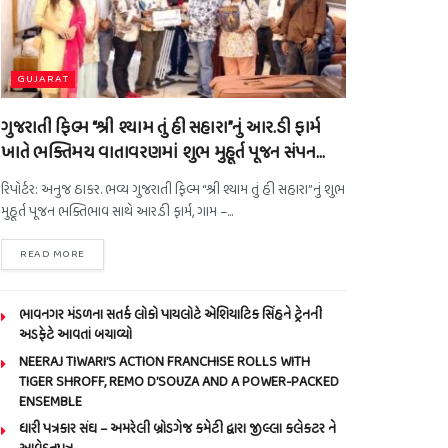
GUJARAT
ગુજરાતી ફિલ્મ “શ્રી શ્યામ તું હી સહારા”નું આર.ડી ફાર્મ
ખાતે ભક્તિમય વાતાવરણમાં શુભ મુહૂર્ત પૂજન સંપન…
રિપોર્ટર: અનુજ ઠાકર. ભવ્ય ગુજરાતી ફિલ્મ “શ્રી શ્યામ તું હી સહારા”નું શુભ
મુહૂર્ત પૂજન ભક્તિભાવ સાથે આર.ડી ફાર્મ, ગામ –...
READ MORE
ભાવનગર મંડળના સતર્ક લોકો પાયલોટે એશિયાટિક સિંહને ટ્રેનની
અડફેટે આવતાં બચાવ્યો
NEERAJ TIWARI’S ACTION FRANCHISE ROLLS WITH
TIGER SHROFF, REMO D’SOUZA AND A POWER-PACKED
ENSEMBLE
ધારી પત્રકાર સંઘ – અમરેલી બ્રોડગેજ કમેટી દ્વારા જીલ્લા કલેકટર ને