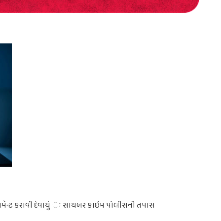
પેમેન્ટ કરાવી દેવાયું ઃ સાયબર ક્રાઇમ પોલીસની તપાસ