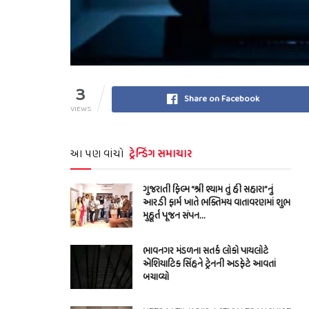
3
Share on Facebook
VIEWS
આ પણ વાંચો
ટ્રેન્ડિંગ સમાચાર
ગુજરાતી ફિલ્મ “શ્રી શ્યામ તું હી સહારા”નું
આર.ડી ફાર્મ ખાતે ભક્તિમય વાતાવરણમાં શુભ
મુહૂર્ત પૂજન સંપન…
ભાવનગર મંડળના સતર્ક લોકો પાયલોટે
એશિયાટિક સિંહને ટ્રેનની અડફેટે આવતાં
બચાવ્યો