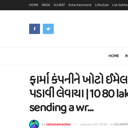
HOME
INDIA
GUJRAT
Entertainment
Lifestyle
Lok Sabha
HOME
I
ફાર્મા કંપનીને ખોટો ઈ
પડાવી લેવાયા | 10 80 l
sending a wr…
by
satyasamachar
January 30, 2026
in
GUJARA