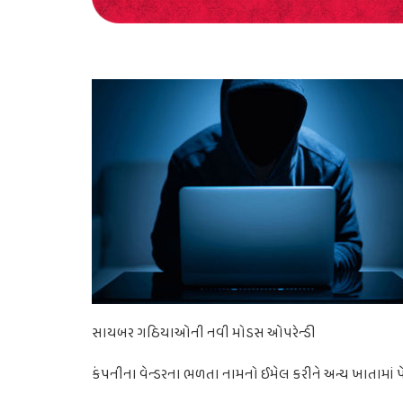
સાયબર ગઠિયાઓની નવી મોડસ ઓપરેન્ડી
કંપનીના વેન્ડરના ભળતા નામનો ઈમેલ કરીને અન્ય ખાતામાં 