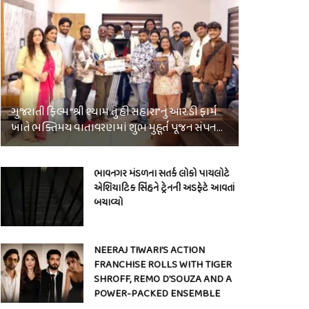
ગુજરાતી ફિલ્મ “શ્રી શ્યામ તું હી સહારા”નું આર.ડી ફાર્મ
ખાતે ભક્તિમય વાતાવરણમાં શુભ મુહૂર્ત પૂજન સંપન…
ભાવનગર મંડળના સતર્ક લોકો પાયલોટે
એશિયાટિક સિંહને ટ્રેનની અડફેટે આવતાં
બચાવ્યો
NEERAJ TIWARI’S ACTION
FRANCHISE ROLLS WITH TIGER
SHROFF, REMO D’SOUZA AND A
POWER-PACKED ENSEMBLE