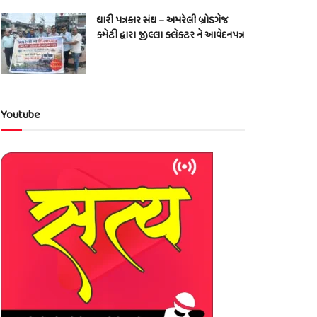
ધારી પત્રકાર સંઘ – અમરેલી બ્રોડગેજ
કમેટી દ્વારા જીલ્લા કલેકટર ને આવેદનપત્ર
Youtube