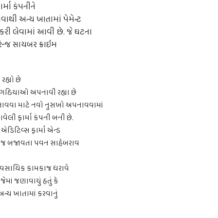
્મા કંપનીને
વાથી અન્ય ખાતામાં પેમેન્ટ
રી લેવામાં આવી છે. જે ઘટના
રેન્જ સાયબર ક્રાઇમ
હ્યો છે
 ગઠિયાઓ અપનાવી રહ્યા છે
નાવવા માટે નવો નુસખો અપનાવવામાં
ેલી ફાર્મા કંપની બની છે.
 એડિટિવ્સ ફાર્મા એન્ડ
ે ફરજ બજાવતા પવન સાહેબરાવ
્યવસાયિક કામકાજ ધરાવે
માં જણાવાયું હતું કે
અન્ય ખાતામાં કરવાનું