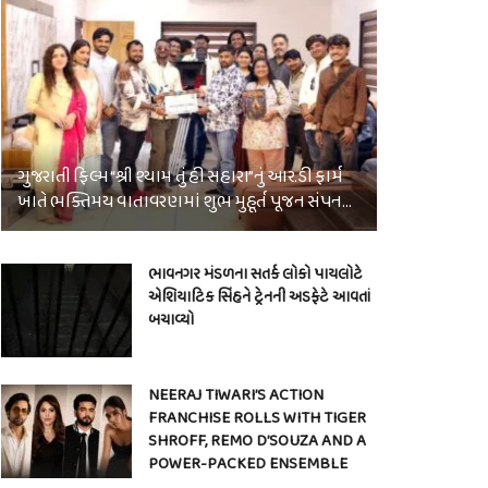
ગુજરાતી ફિલ્મ “શ્રી શ્યામ તું હી સહારા”નું આર.ડી ફાર્મ
ખાતે ભક્તિમય વાતાવરણમાં શુભ મુહૂર્ત પૂજન સંપન…
ભાવનગર મંડળના સતર્ક લોકો પાયલોટે
એશિયાટિક સિંહને ટ્રેનની અડફેટે આવતાં
બચાવ્યો
NEERAJ TIWARI’S ACTION
FRANCHISE ROLLS WITH TIGER
SHROFF, REMO D’SOUZA AND A
POWER-PACKED ENSEMBLE