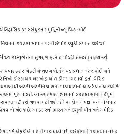
િહાસિક કરાર સંયુક્ત સમૃદ્ધિની બ્લુ પ્રિન્ટ : મોદી
યુનિયનના 90 ટકા સામાન પરની ઈમ્પોર્ટ ડયુટી સમાપ્ત થઈ જશે
જ્યારે ઈયુએ તેના સુગર, બીફ, મીટ, પોલ્ટ્રી સેક્ટરનું રક્ષણ કર્યું
ત વેપાર કરાર ‘એફટીએ’ થઈ ગયો, જેને વડાપ્રધાન નરેન્દ્ર મોદી અને
ન્ટેનિઓ કોસ્ટાએ ‘મધર ઓફ ઓલ ડીલ્સ’ ગણાવી હતી. વૈશ્વિક
ટે દાયકાઓથી અટકી અટકીને ચાલતી વાટાઘાટોનો આખરે અંત આવ્યો છે.
ાત્મક રક્ષણ પૂરું પાડશે. આ કરાર હેઠળ ભારતનો ૯૩ ટકા સામાન ઈયુમાં
ી સમાપ્ત થઈ જશે અથવા ઘટી જશે, જેને પગલે બંને પક્ષો વચ્ચેનો વેપાર
હોંચવાનો અંદાજ છે. આ કરારથી ભારત અને ઈયુની ચીન અને અમેરિકા
 વર્ષે એફટીએ માટેની વાટાઘાટો પૂરી થઈ હોવાનું વડાપ્રધાન નરેન્દ્ર