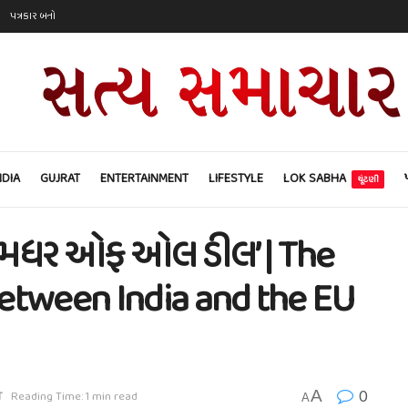
પત્રકાર બનો
NDIA
GUJRAT
ENTERTAINMENT
LIFESTYLE
LOK SABHA
ચૂંટણી
તે ‘મધર ઓફ ઓલ ડીલ’ | The
 between India and the EU
0
A
T
Reading Time: 1 min read
A