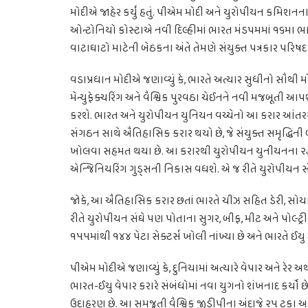
મોદીએ જાહેર કર્યું હતું. પીએમ મોદી અને યુરોપીયન કમિશનના 
ઓન્ટોનિયો કોસ્ટાએ નવી દિલ્હીમાં ભારત મંડપમમાં ૧૬મા ભાર
વાટાઘાટો માટેની બેઠકના અંતે તેમણે સંયુક્ત પત્રકાર પરિષદ
વડાપ્રધાન મોદીએ જણાવ્યું કે, ભારતે અત્યાર સુધીનો સૌથી મો
મેન્યુફેક્ચરિંગ અને વૈશ્વિક પુરવઠા ચેઈનને નવી મજબૂતી આપ
કરશે. ભારત અને યુરોપીયન યુનિયન વચ્ચેનો આ કરાર આંતરરાષ
સંગઠન સાથે ઐતિહાસિક કરાર થયો છે, જે સંયુક્ત સમૃદ્ધિની બ
ખોલવા સહમત થયા છે. આ કરારથી યુરોપીયન યુનીયનના ૨૭ દેશોમા
એન્જિનિયરિંગ ગુડ્સની નિકાસ વધશે. એ જ રીતે યુરોપીયન સ
જોકે, આ ઐતિહાસિક કરાર છતાં ભારતે ચીઝ સહિત ડેરી, સોયા 
રીતે યુરોપીયન સંઘે પણ પોતાના સુગર, બીફ, મીટ અને પોલ્ટ્રી સ
૧૫૫માંથી ૧૪૪ પેટા સેક્ટર્સ ખોલી નાંખ્યા છે અને ભારતે ઈયુ મ
પીએમ મોદીએ જણાવ્યું કે, દુનિયામાં અત્યારે વેપાર અને રે
ભારત-ઈયુ વેપાર કરારે સંબંધોમાં નવા યુગનો શંખનાદ કર્યો છે.
ઉદાહરણ છે. આ સમજૂતી વૈશ્વિક જીડીપીના અંદાજે ૨૫ ટકા અ