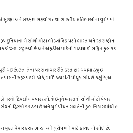
એ સુરક્ષા અને સંરક્ષણ સહયોગ તથા ભારતીય પ્રતિભાઓના યુરોપમાં
પ દુનિયાના બે સૌથી મોટા લોકતાંત્રિક પક્ષો ભારત અને ૨૭ રાષ્ટ્રોના
્મક એજન્ડા રજૂ કર્યો છે અને એફટીએ માટેની વાટાઘાટો સહિત કુલ ૧૩
રી થઈ છે, છતાં તેના પર સત્તાવાર રીતે હસ્તાક્ષર થવામાં હજુ છ
પાસની જરૂર પડશે. જોકે, વાણિજ્ય મંત્રી પીયુષ ગોયલે કહ્યું કે, આ
રનો દ્વિપક્ષીય વેપાર હતો, જે ઈયુને ભારતનો સૌથી મોટો વેપાર
સંઘનો હિસ્સો ૧૭ ટકા છે અને યુરોપીયન સંઘ તેની કુલ નિકાસમાંથી ૯
 આ મુક્ત વેપાર કરાર ભારત અને યુરોપ બંને માટે ફાયદાનો સોદો છે.