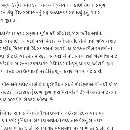
પ્રમુખ ઉર્સુલા વોન ડેર લેયેન અને યુરોયીયન કાઉન્સિલના પ્રમુખ
ત-ઈયુ શિખર સંમેલનનું સહ-અધ્યક્ષપદ સંભાળ્યું હતું. વેપાર
 યોજી હતી.
ટો વેપાર કરાર સફળતાપૂર્વક કરી લીધો છે, જે ભારતીય અર્થતંત્ર,
શે. આ સોદો બંને પક્ષો વચ્ચે વિશ્વાસ અને ભાગીદારીનો નવો અધ્યાય શરૂ
્ટ્રીય સિસ્ટમમાં સ્થિર મજબૂતી લાવશે. આજે ૨૭ તારીખે ૨૭ દેશોના
્લુ પ્રિન્ટ છે. આ કરાર મારફત બંને પક્ષોએ પોતાના બજારો એકબીજા માટે
ં ભારતના ટેક્સટાઈલ, રેડીમેડ ગાર્મેન્ટ્સ, ચામડા, જ્વેલરી, ફાર્મા,
ંઘના ૯૦ ટકા ઉત્પાદનો પર ટેરિફ શૂન્ય કરાશે અથવા ઘટાડાશે.
મીલ અને કઠોળના ક્ષેત્રોમાં યુરોપીયન સંઘને કોઈ છૂટ આપી નથી. એ જ
ેક્ટર્સનું રક્ષણ કર્યું છે. બીજીબાજુ સર્વિસ મોરચે ઈયુએ ભારત માટે તેના
ાટે ૧૦૨ પેટા સેક્ટર્સ ખોલ્યા છે.
ર અર્થ મિનરલ્સનો હથિયારોની જેમ ઉપયોગ થઈ રહ્યો છે. આવા સમયે
 આ કરાર દુનિયાના બે મોટા અર્થતંત્રો વચ્ચે તાલમેલનું શાનદાર
ને ૩૩ લાખ કરોડ ડોલરના વૈશ્વિક વેપારમાંથી ૧૧ લાખ કરોડ ડોલરના