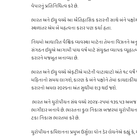
વેપારનું પ્રતિનિધિત્વ કરે છે.
ભારત અને ઈયુ વચ્ચે આ ઐતિહાસિક કરારની સાથે બંને પક્ષો
સ્થળાંતર એમ બે મહત્વના કરાર પણ કર્યા હતા.
નિયમો આધારિત વૈશ્વિક વ્યવસ્થા માટેના તેમના વિઝનને અનુરૂ
સંગઠન ઈયુએ આગામી પાંચ વર્ષ માટે સંયુક્ત વ્યાપક વ્યૂહાત
કરારને મજબૂત બનાવ્યા છે.
ભારત અને ઈયુ વચ્ચે એફટીએ માટેની વાટાઘાટો અંતે ૧૮ વર્ષે પૂ
મહિનાનો સમય લાગશે, કારણ કે બંને પક્ષોને તેમાં કાયદાકીય ત
કરારનો અમલ ૨૦૨૬ના અંત સુધીમાં શરૂ થઈ જશે.
ભારત અને યુરોપીયન સંઘ વચ્ચે ૨૦૨૪-૨૫માં ૧૩૬.૫૩ અબજ ડોલ
ભાગીદાર બનાવે છે. ભારતના કુલ નિકાસ બજારમાં યુરોપીયન 
ટકા નિકાસ ભારતમાં કરે છે.
યુરોપીયન કમિશનના પ્રમુખ ઉર્સુલા વોન ડેર લેયનેએ કહ્યું કે,