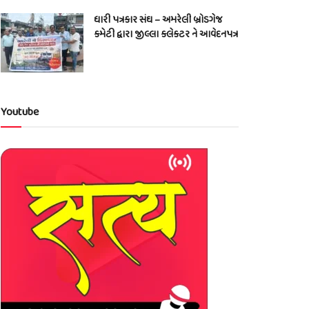
ધારી પત્રકાર સંઘ – અમરેલી બ્રોડગેજ
કમેટી દ્વારા જીલ્લા કલેકટર ને આવેદનપત્ર
Youtube