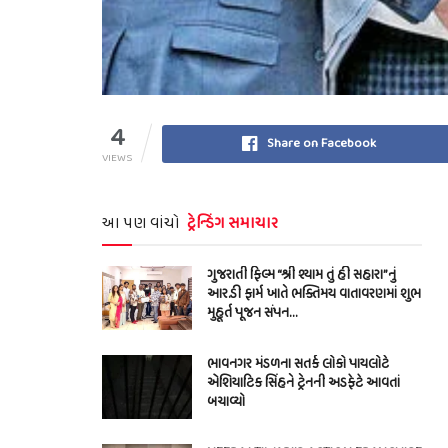
4
Share on Facebook
VIEWS
આ પણ વાંચો
ટ્રેન્ડિંગ સમાચાર
ગુજરાતી ફિલ્મ “શ્રી શ્યામ તું હી સહારા”નું
આર.ડી ફાર્મ ખાતે ભક્તિમય વાતાવરણમાં શુભ
મુહૂર્ત પૂજન સંપન…
ભાવનગર મંડળના સતર્ક લોકો પાયલોટે
એશિયાટિક સિંહને ટ્રેનની અડફેટે આવતાં
બચાવ્યો