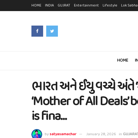
HOME
INDIA
GUJRAT
Entertainment
Lifestyle
Lok Sabha
HOME
I
ભારત અને ઈયુ વચ્ચે અં
‘Mother of All Deals’
is fina…
by
satyasamachar
January 28, 2026
in
GUJARA