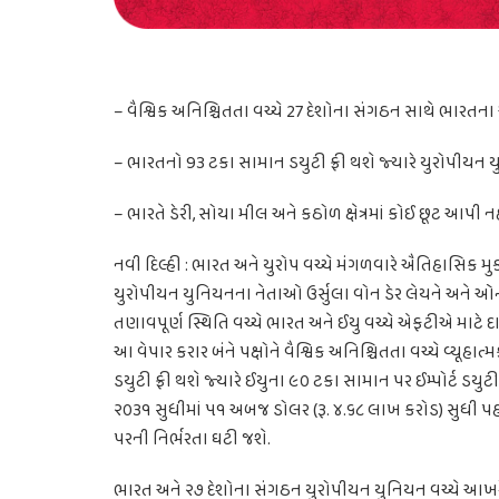
– વૈશ્વિક અનિશ્ચિતતા વચ્ચે 27 દેશોના સંગઠન સાથે ભારતના ઐત
– ભારતનો 93 ટકા સામાન ડયુટી ફ્રી થશે જ્યારે યુરોપીયન 
– ભારતે ડેરી, સોયા મીલ અને કઠોળ ક્ષેત્રમાં કોઈ છૂટ આપી નહીં 
નવી દિલ્હી : ભારત અને યુરોપ વચ્ચે મંગળવારે ઐતિહાસિક મુક્
યુરોપીયન યુનિયનના નેતાઓ ઉર્સુલા વોન ડેર લેયને અને ઓ
તણાવપૂર્ણ સ્થિતિ વચ્ચે ભારત અને ઈયુ વચ્ચે એફટીએ મા
આ વેપાર કરાર બંને પક્ષોને વૈશ્વિક અનિશ્ચિતતા વચ્ચે વ્યૂહ
ડયુટી ફ્રી થશે જ્યારે ઈયુના ૯૦ ટકા સામાન પર ઈમ્પોર્ટ ડયુટ
૨૦૩૧ સુધીમાં ૫૧ અબજ ડોલર (રૂ. ૪.૬૮ લાખ કરોડ) સુધી પ
પરની નિર્ભરતા ઘટી જશે.
ભારત અને ૨૭ દેશોના સંગઠન યુરોપીયન યુનિયન વચ્ચે આખરે ૧૮