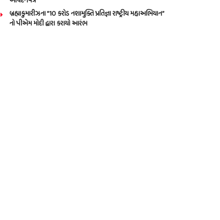
આવેદનપત્ર
બ્રહ્માકુમારીઝના “10 કરોડ નશામુક્તિ પ્રતિજ્ઞા રાષ્ટ્રીય મહાઅભિયાન”
નો પીએમ મોદી દ્વારા કરાયો આરંભ