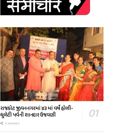
રાજકોટ જીવનનગરમાં ૪૩ માં વર્ષે હોળી-
ધુળેટી પર્વની શાનદાર ઉજવણી
0 SHARES