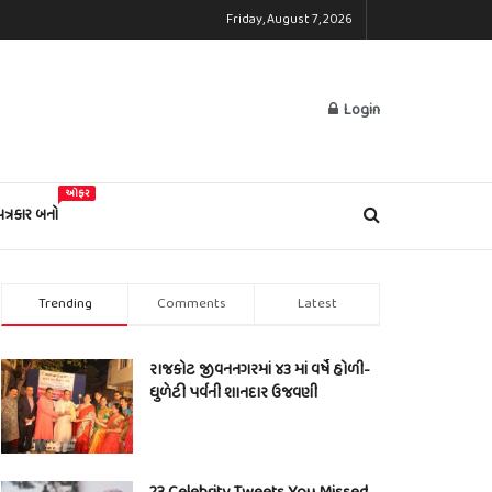
Friday, August 7, 2026
Login
ઓફર
પત્રકાર બનો
Trending
Comments
Latest
રાજકોટ જીવનનગરમાં ૪૩ માં વર્ષે હોળી-
ધુળેટી પર્વની શાનદાર ઉજવણી
23 Celebrity Tweets You Missed