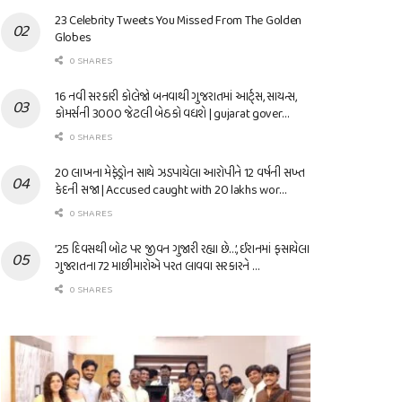
23 Celebrity Tweets You Missed From The Golden
Globes
0 SHARES
16 નવી સરકારી કોલેજો બનવાથી ગુજરાતમાં આર્ટ્સ, સાયન્સ,
કોમર્સની 3000 જેટલી બેઠકો વધશે | gujarat gover…
0 SHARES
20 લાખના મેફેડ્રોન સાથે ઝડપાયેલા આરોપીને 12 વર્ષની સખ્ત
કેદની સજા | Accused caught with 20 lakhs wor…
0 SHARES
’25 દિવસથી બોટ પર જીવન ગુજારી રહ્યા છે…’, ઈરાનમાં ફસાયેલા
ગુજરાતના 72 માછીમારોએ પરત લાવવા સરકારને …
0 SHARES