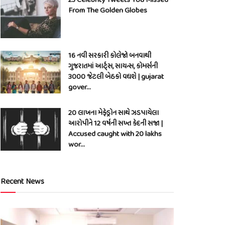
From The Golden Globes
16 નવી સરકારી કોલેજો બનવાથી
ગુજરાતમાં આર્ટ્સ, સાયન્સ, કોમર્સની
3000 જેટલી બેઠકો વધશે | gujarat
gover…
20 લાખના મેફેડ્રોન સાથે ઝડપાયેલા
આરોપીને 12 વર્ષની સખ્ત કેદની સજા |
Accused caught with 20 lakhs
wor…
Recent News