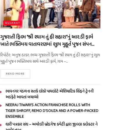
GUJARAT
ગુજરાતી ફિલ્મ “શ્રી શ્યામ તું હી સહારા”નું આર.ડી ફાર્મ
ખાતે ભક્તિમય વાતાવરણમાં શુભ મુહૂર્ત પૂજન સંપન…
રિપોર્ટર: અનુજ ઠાકર. ભવ્ય ગુજરાતી ફિલ્મ “શ્રી શ્યામ તું હી સહારા”નું શુભ
મુહૂર્ત પૂજન ભક્તિભાવ સાથે આર.ડી ફાર્મ, ગામ –...
READ MORE
ભાવનગર મંડળના સતર્ક લોકો પાયલોટે એશિયાટિક સિંહને ટ્રેનની
અડફેટે આવતાં બચાવ્યો
NEERAJ TIWARI’S ACTION FRANCHISE ROLLS WITH
TIGER SHROFF, REMO D’SOUZA AND A POWER-PACKED
ENSEMBLE
ધારી પત્રકાર સંઘ – અમરેલી બ્રોડગેજ કમેટી દ્વારા જીલ્લા કલેકટર ને