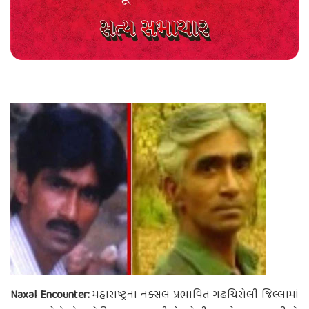
Naxal Encounter:
મહારાષ્ટ્રના નક્સલ પ્રભાવિત ગઢચિરોલી જિલ્લામાં