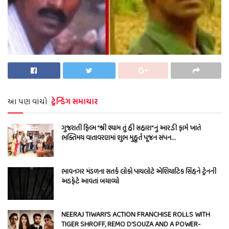
આ પણ વાંચો
ટ્રેન્ડિંગ સમાચાર
ગુજરાતી ફિલ્મ “શ્રી શ્યામ તું હી સહારા”નું આર.ડી ફાર્મ ખાતે
ભક્તિમય વાતાવરણમાં શુભ મુહૂર્ત પૂજન સંપન…
ભાવનગર મંડળના સતર્ક લોકો પાયલોટે એશિયાટિક સિંહને ટ્રેનની
અડફેટે આવતાં બચાવ્યો
NEERAJ TIWARI’S ACTION FRANCHISE ROLLS WITH
TIGER SHROFF, REMO D’SOUZA AND A POWER-