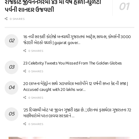
રાજકોટ જીવનનગરમાં ૪૩ માં વર્ષે હોળી-ધુળેટી
પર્વની શાનદાર ઉજવણી
0 SHARES
16 નવી સરકારી કોલેજો બનવાથી ગુજરાતમાં આર્ટ્સ, સાયન્સ, કોમર્સની 3000
જેટલી બેઠકો વધશે | gujarat gover…
0 SHARES
23 Celebrity Tweets You Missed From The Golden Globes
0 SHARES
20 લાખના મેફેડ્રોન સાથે ઝડપાયેલા આરોપીને 12 વર્ષની સખ્ત કેદની સજા |
Accused caught with 20 lakhs wor…
0 SHARES
’25 દિવસથી બોટ પર જીવન ગુજારી રહ્યા છે…’, ઈરાનમાં ફસાયેલા ગુજરાતના 72
માછીમારોએ પરત લાવવા સરકારને …
0 SHARES