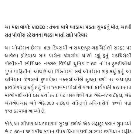
આ પણ વાંચો: VIDEO : તંત્રના પાપે ખાડામાં પડતા યુવકનું મોત, આખી
રાત પોલીસ સ્ટેશનના ધક્કા ખાતો રહ્યો પરિવાર
આ ઓપરેશન છેલ્લા ત્રણ દિવસથી નારાયણપુર-ગઢચિરોલી સરહદ પર
આવેલા ફોડેવાડા ગામ પાસેના જંગલોમાં ચાલી રહ્યું હતું. ગઢચિરોલી
પોલીસની સ્પેશિયલ નક્સલ વિરોધી યુનિટ ‘C-60’ ની 14 ટુકડીઓએ
ગુપ્ત માહિતીના આધારે આ વિસ્તારમાં સર્ચ ઓપરેશન શરૂ કર્યું હતું. આ
દરમિયાન જંગલમાં છુપાયેલા નક્સલીઓએ સુરક્ષા દળો પર અંધાધૂંધ
ફાયરિંગ શરૂ કર્યું હતું, જેના જવાબમાં પોલીસે વળતી કાર્યવાહી કરતા સાત
માઓવાદીઓને ઠાર કર્યા હતા. ઘટનાસ્થળેથી ત્રણ એકે-47 રાઈફલ, એક
એસએલઆર અને એકે.303 રાઈફલ સહિતનો હથિયારોનો જથ્થો પણ
જપ્ત કરવામાં આવ્યો છે.
જોકે, આ ભીષણ અથડામણમાં સુરક્ષા દળોએ એક બહાદુર જવાન ગુમાવ્યો
છે. C-60ના 38 વર્ષીય જવાન દીપક ચિન્ના મદાવી સારવાર દરમિયાન શહીદ