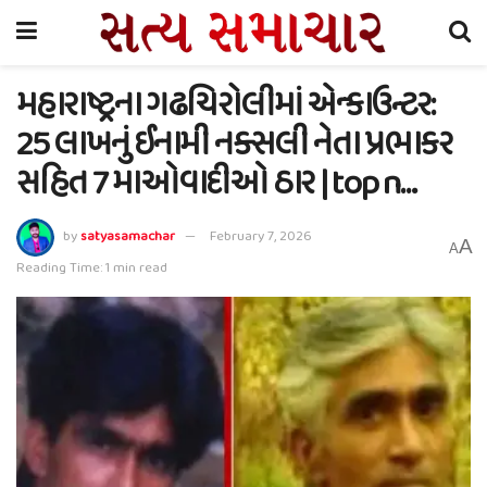
મહારાષ્ટ્રના ગઢચિરોલીમાં એન્કાઉન્ટર:
25 લાખનું ઈનામી નક્સલી નેતા પ્રભાકર
સહિત 7 માઓવાદીઓ ઠાર | top n…
by
satyasamachar
February 7, 2026
A
A
Reading Time: 1 min read