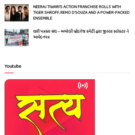
NEERAJ TIWARI’S ACTION FRANCHISE ROLLS WITH
TIGER SHROFF, REMO D’SOUZA AND A POWER-PACKED
ENSEMBLE
ધારી પત્રકાર સંઘ – અમરેલી બ્રોડગેજ કમેટી દ્વારા જીલ્લા કલેકટર ને
આવેદનપત્ર
Youtube