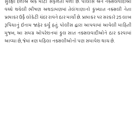
સુરક્ષા દળોએ એક મોટી સફળતા મળી છે. પોલીસ અને નક્સલવાદીઓ
વચ્ચે થયેલી ભીષણ અથડામણમાં તેલંગાણાનો કુખ્યાત નક્સલી નેતા
પ્રભાકર ઉર્ફે લોકેટી ચંદર રાવને ઠાર માર્યો છે. પ્રભાકર પર સરકારે 25 લાખ
રૂપિયાનું ઈનામ જાહેર કર્યું હતું. પોલીસ દ્વારા આપવામાં આવેલી માહિતી
મુજબ, આ સમગ્ર ઓપરેશનમાં કુલ સાત નક્સલવાદીઓને ઠાર કરવામાં
આવ્યા છે, જેમાં ત્રણ મહિલા નક્સલીઓનો પણ સમાવેશ થાય છે.