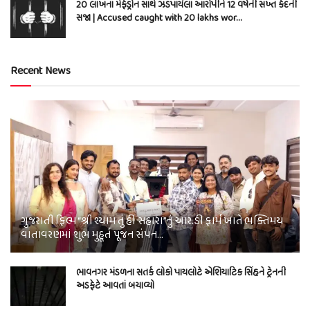
20 લાખના મેફેડ્રોન સાથે ઝડપાયેલા આરોપીને 12 વર્ષની સખ્ત કેદની
સજા | Accused caught with 20 lakhs wor…
Recent News
ગુજરાતી ફિલ્મ “શ્રી શ્યામ તું હી સહારા”નું આર.ડી ફાર્મ ખાતે ભક્તિમય
વાતાવરણમાં શુભ મુહૂર્ત પૂજન સંપન…
ભાવનગર મંડળના સતર્ક લોકો પાયલોટે એશિયાટિક સિંહને ટ્રેનની
અડફેટે આવતાં બચાવ્યો