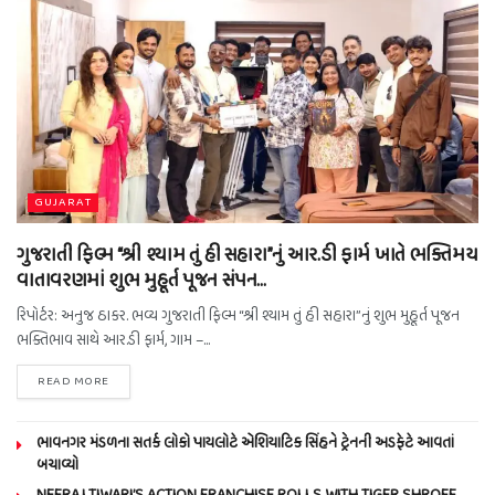
GUJARAT
ગુજરાતી ફિલ્મ “શ્રી શ્યામ તું હી સહારા”નું આર.ડી ફાર્મ ખાતે ભક્તિમય
વાતાવરણમાં શુભ મુહૂર્ત પૂજન સંપન…
રિપોર્ટર: અનુજ ઠાકર. ભવ્ય ગુજરાતી ફિલ્મ “શ્રી શ્યામ તું હી સહારા”નું શુભ મુહૂર્ત પૂજન
ભક્તિભાવ સાથે આર.ડી ફાર્મ, ગામ –...
READ MORE
ભાવનગર મંડળના સતર્ક લોકો પાયલોટે એશિયાટિક સિંહને ટ્રેનની અડફેટે આવતાં
બચાવ્યો