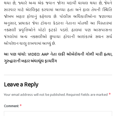
થયા છે, જ્યારે અન્ય એક જવાન જોગા મદાવી ઘાયલ થયા છે, જેમને
સારવાર માટે એરલિફ્ટ કરવામાં આવ્યા હતા અને હાલ તેમની સ્થિતિ
જોખમ બહાર હોવાનું કહેવાય છે. પોલીસ અધિકારીઓના જણાવ્યા
અનુસાર, પ્રભાકર જેવા ટોચના કેડરના નેતાના મોતથી આ વિસ્તારમાં
નક્સલી પ્રવૃત્તિઓને મોટો ફટકો પડશે. હાલમાં પણ આસપાસના
જંગલોમાં અન્ય નક્સલીઓ છુપાયા હોવાની આશંકાએ સઘન સર્ચ
ઓપરેશન ચાલુ રાખવામાં આવ્યું છે.
આ પણ વાંચો: VIDEO: AAP નેતા લકી ઓબેરોયની ગોળી મારી હત્યા,
ગુરુદ્વારાની બહાર અંધાધૂંધ ફાયરિંગ
Leave a Reply
Your email address will not be published.
Required fields are marked
*
Comment
*