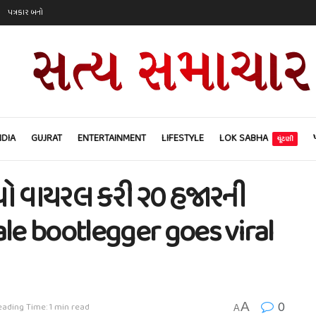
પત્રકાર બનો
NDIA
GUJRAT
ENTERTAINMENT
LIFESTYLE
LOK SABHA
ચૂંટણી
યો વાયરલ કરી ૨૦ હજારની
le bootlegger goes viral
0
A
ading Time: 1 min read
A