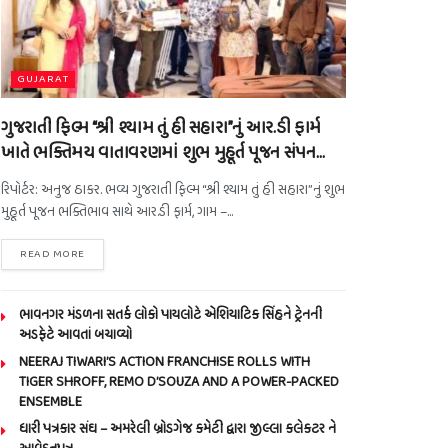
GUJARAT
ગુજરાતી ફિલ્મ “શ્રી શ્યામ તું હી સહારા”નું આર.ડી ફાર્મ
ખાતે ભક્તિમય વાતાવરણમાં શુભ મુહૂર્ત પૂજન સંપન…
રિપોર્ટર: અનુજ ઠાકર. ભવ્ય ગુજરાતી ફિલ્મ “શ્રી શ્યામ તું હી સહારા”નું શુભ
મુહૂર્ત પૂજન ભક્તિભાવ સાથે આર.ડી ફાર્મ, ગામ –...
READ MORE
ભાવનગર મંડળના સતર્ક લોકો પાયલોટે એશિયાટિક સિંહને ટ્રેનની
અડફેટે આવતાં બચાવ્યો
NEERAJ TIWARI’S ACTION FRANCHISE ROLLS WITH
TIGER SHROFF, REMO D’SOUZA AND A POWER-PACKED
ENSEMBLE
ધારી પત્રકાર સંઘ – અમરેલી બ્રોડગેજ કમેટી દ્વારા જીલ્લા કલેકટર ને