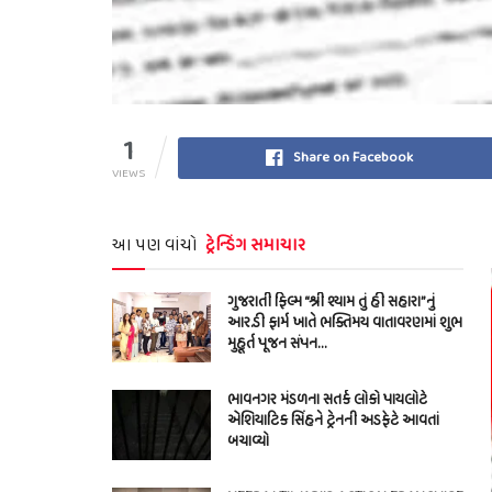
1
Share on Facebook
VIEWS
આ પણ વાંચો
ટ્રેન્ડિંગ સમાચાર
ગુજરાતી ફિલ્મ “શ્રી શ્યામ તું હી સહારા”નું
આર.ડી ફાર્મ ખાતે ભક્તિમય વાતાવરણમાં શુભ
મુહૂર્ત પૂજન સંપન…
ભાવનગર મંડળના સતર્ક લોકો પાયલોટે
એશિયાટિક સિંહને ટ્રેનની અડફેટે આવતાં
બચાવ્યો