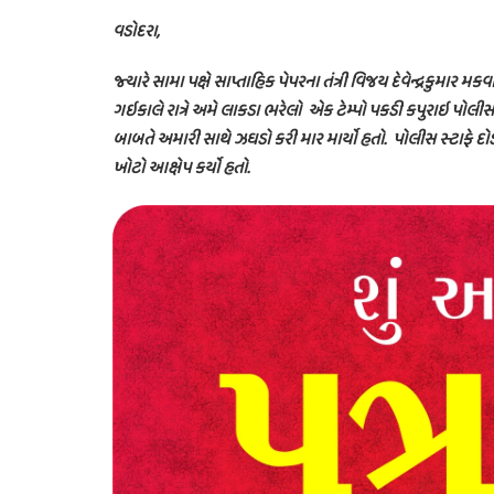
વડોદરા,
જ્યારે સામા પક્ષે સાપ્તાહિક પેપરના તંત્રી વિજય દેવેન્દ્રકુમાર મક
ગઇકાલે રાત્રે અમે લાકડા ભરેલો એક ટેમ્પો પકડી કપુરાઇ પોલીસન
બાબતે અમારી સાથે ઝઘડો કરી માર માર્યો હતો. પોલીસ સ્ટાફે 
ખોટો આક્ષેપ કર્યો હતો.