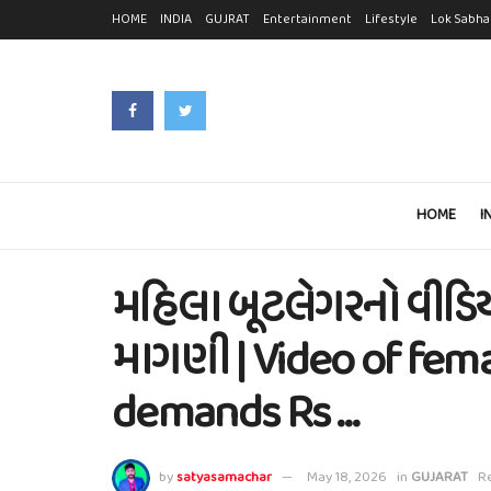
HOME
INDIA
GUJRAT
Entertainment
Lifestyle
Lok Sabha
HOME
I
મહિલા બૂટલેગરનો વીડિ
માગણી | Video of fema
demands Rs …
by
satyasamachar
May 18, 2026
in
GUJARAT
Re