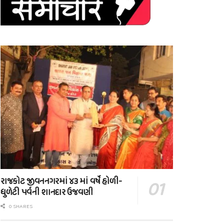
રાજકોટ જીવનનગરમાં ૪૩ માં વર્ષે હોળી-
ધુળેટી પર્વની શાનદાર ઉજવણી
0 SHARES