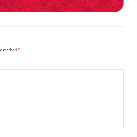
are marked
*