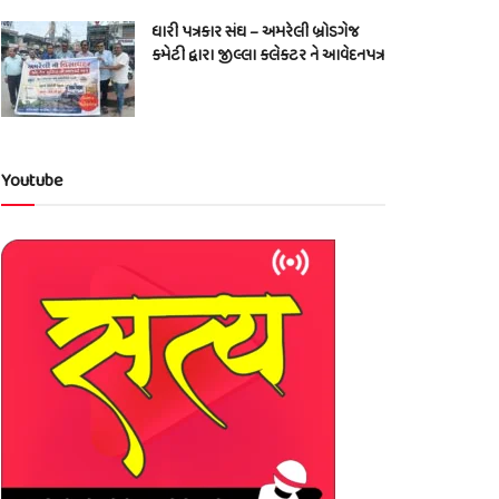
ધારી પત્રકાર સંઘ – અમરેલી બ્રોડગેજ
કમેટી દ્વારા જીલ્લા કલેકટર ને આવેદનપત્ર
Youtube