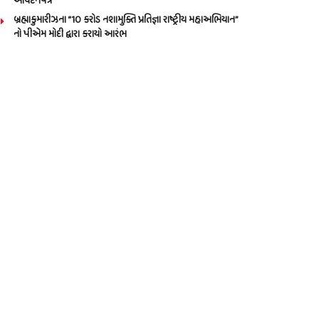
આવેદનપત્ર
બ્રહ્માકુમારીઝના “10 કરોડ નશામુક્તિ પ્રતિજ્ઞા રાષ્ટ્રીય મહાઅભિયાન”
નો પીએમ મોદી દ્વારા કરાયો આરંભ
Call us: 9825191983