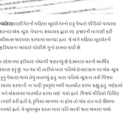
વડોદરા,
પાણીગેટની મહિલા બૂટલેગરનો દારૃ વેચતો વીડિયો વાયરલ
કરનાર એક ન્યૂઝ પેપરના સંચાલક દ્વારા ૨૦ હજારની માગણી કરી
બીભત્સ અડપલા કરવામાં આવ્યા હતા. જે અંગે મહિલા બૂટલેરની
ફરિયાદના આધારે પોલીસે ગુનો દાખલ કર્યો છે.
સ્ટેશનમાં ફરિયાદ નોંધાવી જણાવ્યું છે કે,અમારા ઘરની આર્થિક
ચાણ કરૃં છું. ગત ૧૪ મી તારીખે મારા પતિએ ઇન્સ્ટાગ્રામ પર એક ન્યૂઝ
ું વેચાણ થાય તેવું બતાવ્યું હતું. મારા પતિએ ન્યૂઝના તંત્રી વિજય
યરલ કરવાની ના પાડી રૃબરૃમાં મળી વાતચીત કરવા કહ્યું હતું. ગઇકાલે
. તે મને એકલામાં વાતચીત કરવા લઇ ગયો હતો. વિજયે વીડિયો ડિલિટ
ાગણી કરી હતી કે, રૃપિયા આપવા ના હોય તો એક રાત માટે ઊંઘવા
નાખ્યો હતો. મેં બૂમાબૂમ કરતા મારા પતિ આવી જતા અમારા વચ્ચે