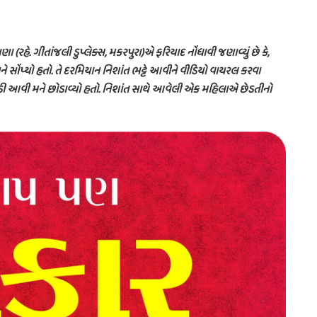
વાણા (રહે. ગીતાંજલી ડુપ્લેક્સ, મકરપુરા)એ ફરિયાદ નોંધાવી જણાવ્યું છે કે,
ે સોંપ્યો હતો. તે દરમિયાન નિશાંત ભટ્ટે આવીને વીડિયો વાયરલ કરવા
દોડી આવી મને છોડાવ્યો હતો. નિશાંત સાથે આવેલી એક મહિલાએ છેડતીનો