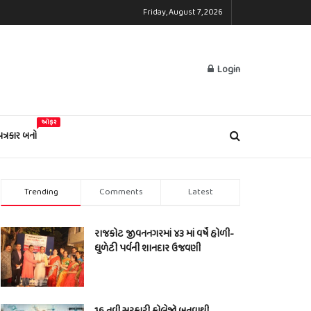
Friday, August 7, 2026
Login
ઓફર
પત્રકાર બનો
Trending
Comments
Latest
રાજકોટ જીવનનગરમાં ૪૩ માં વર્ષે હોળી-
ધુળેટી પર્વની શાનદાર ઉજવણી
16 નવી સરકારી કોલેજો બનવાથી