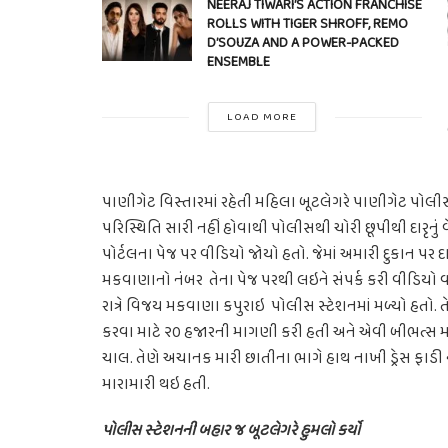
NEERAJ TIWARI’S ACTION FRANCHISE
ROLLS WITH TIGER SHROFF, REMO
D’SOUZA AND A POWER-PACKED
ENSEMBLE
LOAD MORE
પાણીગેટ વિસ્તારમાં રહેતી મહિલા બૂટલેગરે પાણીગેટ પોલીસ 
પરિસ્થિતિ સારી નહીં હોવાથી પોલીસથી ચોરી છૂપીથી દારૃનું વે
પોર્ટલના પેજ પર વીડિયો જોયો હતો. જેમાં અમારી દુકાન પર દારૃન
મકવાણાનો નંબર તેના પેજ પરથી લઇને સંપર્ક કરી વીડિયો વા
રાત્રે વિજય મકવાણા કપુરાઇ પોલીસ સ્ટેશનમાં મળ્યો હતો
કરવા માટે ૨૦ હજારની માગણી કરી હતી અને એવી બીભત્સ મ
ચાલ. તેણે અચાનક મારી છાતીના ભાગે હાથ નાખી ડ્રેસ ફાડી 
મારામારી થઇ હતી.
પોલીસ સ્ટેશનની બહાર જ બૂટલેગરે હુમલો કર્યો