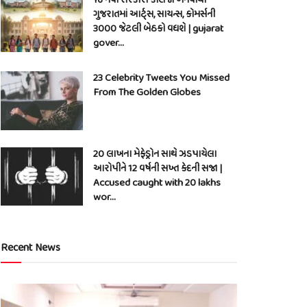
ગુજરાતમાં આર્ટ્સ, સાયન્સ, કોમર્સની
3000 જેટલી બેઠકો વધશે | gujarat
gover…
23 Celebrity Tweets You Missed
From The Golden Globes
20 લાખના મેફેડ્રોન સાથે ઝડપાયેલા
આરોપીને 12 વર્ષની સખ્ત કેદની સજા |
Accused caught with 20 lakhs
wor…
Recent News