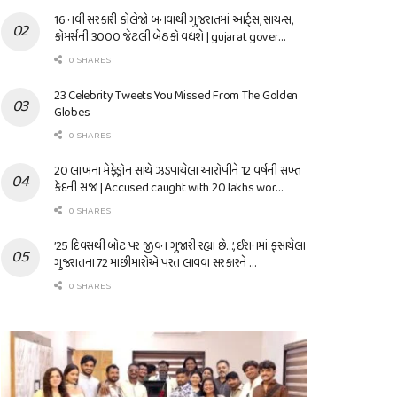
16 નવી સરકારી કોલેજો બનવાથી ગુજરાતમાં આર્ટ્સ, સાયન્સ,
કોમર્સની 3000 જેટલી બેઠકો વધશે | gujarat gover…
0 SHARES
23 Celebrity Tweets You Missed From The Golden
Globes
0 SHARES
20 લાખના મેફેડ્રોન સાથે ઝડપાયેલા આરોપીને 12 વર્ષની સખ્ત
કેદની સજા | Accused caught with 20 lakhs wor…
0 SHARES
’25 દિવસથી બોટ પર જીવન ગુજારી રહ્યા છે…’, ઈરાનમાં ફસાયેલા
ગુજરાતના 72 માછીમારોએ પરત લાવવા સરકારને …
0 SHARES