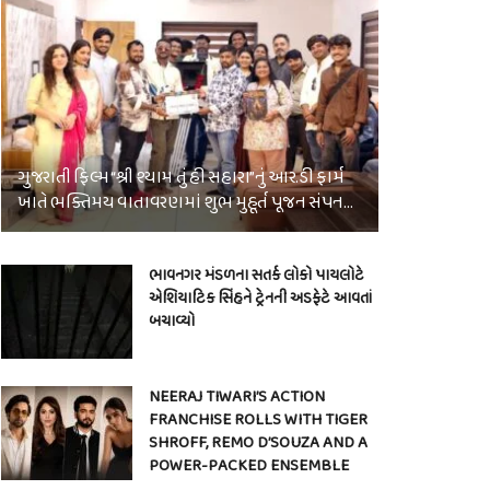
ગુજરાતી ફિલ્મ “શ્રી શ્યામ તું હી સહારા”નું આર.ડી ફાર્મ
ખાતે ભક્તિમય વાતાવરણમાં શુભ મુહૂર્ત પૂજન સંપન…
ભાવનગર મંડળના સતર્ક લોકો પાયલોટે
એશિયાટિક સિંહને ટ્રેનની અડફેટે આવતાં
બચાવ્યો
NEERAJ TIWARI’S ACTION
FRANCHISE ROLLS WITH TIGER
SHROFF, REMO D’SOUZA AND A
POWER-PACKED ENSEMBLE