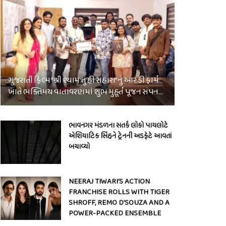
ગુજરાતી ફિલ્મ “શ્રી શ્યામ તું હી સહારા”નું આર.ડી ફાર્મ
ખાતે ભક્તિમય વાતાવરણમાં શુભ મુહૂર્ત પૂજન સંપન…
ભાવનગર મંડળના સતર્ક લોકો પાયલોટે
એશિયાટિક સિંહને ટ્રેનની અડફેટે આવતાં
બચાવ્યો
NEERAJ TIWARI’S ACTION
FRANCHISE ROLLS WITH TIGER
SHROFF, REMO D’SOUZA AND A
POWER-PACKED ENSEMBLE