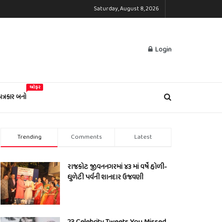
Saturday, August 8, 2026
Login
ઓફર
પત્રકાર બનો
Trending
Comments
Latest
રાજકોટ જીવનનગરમાં ૪૩ માં વર્ષે હોળી-
ધુળેટી પર્વની શાનદાર ઉજવણી
23 Celebrity Tweets You Missed