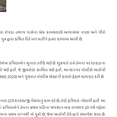
ેલા રોપડા તળાવ પાસેના એક કામચલાઉ આવાસમાં નાણાં અને ગીરો
્ર દ્વારા કથિત રીતે માર મારીને હત્યા કરવામાં આવી છે.
કપિલાબેન ચુનારા તરીકે થઈ છે. શુક્રવારે રાત્રે તેમના પર લાકડાના
જાઓ થઈ હતી. જે જીવલેણ સાબિત થઈ હતી. આનંદનગર પોલીસે આરોપી
ંહિતા (BNS 2023) અને ગુજરાત પોલીસ એક્ટની કલમો હેઠળ ધરપકડ કરી છે.
ારા (27) શાકભાજી વેચવાનું કામ કરે છે, તેણે ફરિયાદ નોંધાવી હતી. આ
ી. કપિલાબેને તેમના પ્રથમ પતિના અવસાન બાદ લગભગ 20 વર્ષ પહેલા
ા પ્રથમ લગ્નથી બે પુત્રો છે, જેમાં આરોપી દેવેન્દ્રનો સમાવેશ થાય છે.