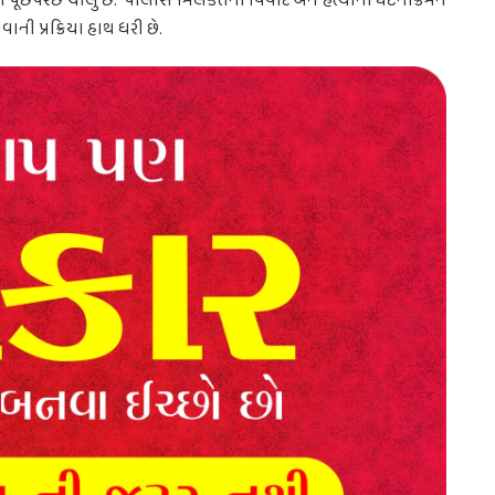
 પૂછપરછ ચાલુ છે.” પોલીસે મિલકતના વિવાદ અને હત્યાના ઘટનાક્રમને
ની પ્રક્રિયા હાથ ધરી છે.