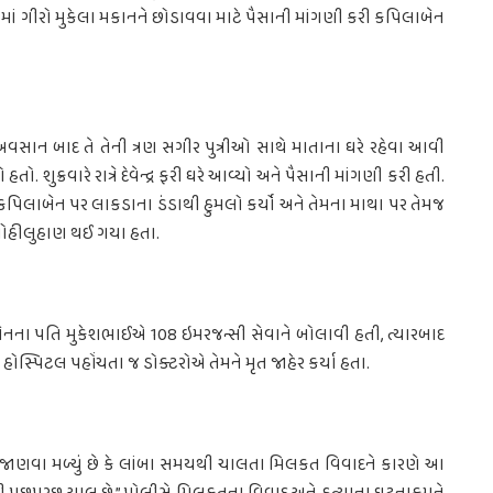
 ગીરો મુકેલા મકાનને છોડાવવા માટે પૈસાની માંગણી કરી કપિલાબેન
ના અવસાન બાદ તે તેની ત્રણ સગીર પુત્રીઓ સાથે માતાના ઘરે રહેવા આવી
તો. શુક્રવારે રાત્રે દેવેન્દ્ર ફરી ઘરે આવ્યો અને પૈસાની માંગણી કરી હતી.
પિલાબેન પર લાકડાના ડંડાથી હુમલો કર્યો અને તેમના માથા પર તેમજ
 લોહીલુહાણ થઈ ગયા હતા.
ના પતિ મુકેશભાઈએ 108 ઇમરજન્સી સેવાને બોલાવી હતી, ત્યારબાદ
ોસ્પિટલ પહોંચતા જ ડોક્ટરોએ તેમને મૃત જાહેર કર્યા હતા.
 જાણવા મળ્યું છે કે લાંબા સમયથી ચાલતા મિલકત વિવાદને કારણે આ