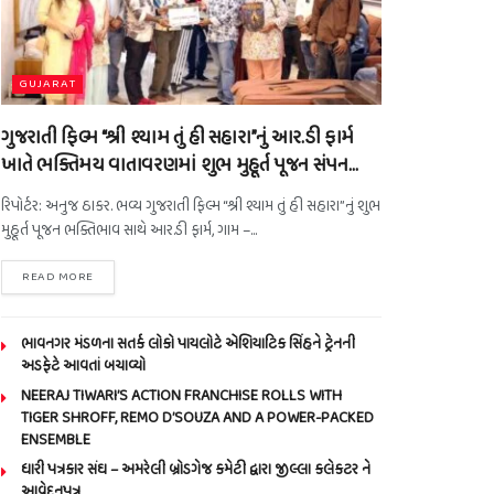
GUJARAT
ગુજરાતી ફિલ્મ “શ્રી શ્યામ તું હી સહારા”નું આર.ડી ફાર્મ
ખાતે ભક્તિમય વાતાવરણમાં શુભ મુહૂર્ત પૂજન સંપન…
રિપોર્ટર: અનુજ ઠાકર. ભવ્ય ગુજરાતી ફિલ્મ “શ્રી શ્યામ તું હી સહારા”નું શુભ
મુહૂર્ત પૂજન ભક્તિભાવ સાથે આર.ડી ફાર્મ, ગામ –...
READ MORE
ભાવનગર મંડળના સતર્ક લોકો પાયલોટે એશિયાટિક સિંહને ટ્રેનની
અડફેટે આવતાં બચાવ્યો
NEERAJ TIWARI’S ACTION FRANCHISE ROLLS WITH
TIGER SHROFF, REMO D’SOUZA AND A POWER-PACKED
ENSEMBLE
ધારી પત્રકાર સંઘ – અમરેલી બ્રોડગેજ કમેટી દ્વારા જીલ્લા કલેકટર ને
આવેદનપત્ર