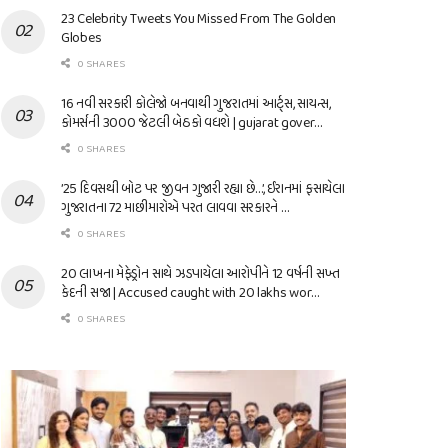
23 Celebrity Tweets You Missed From The Golden
Globes
0 SHARES
16 નવી સરકારી કોલેજો બનવાથી ગુજરાતમાં આર્ટ્સ, સાયન્સ,
કોમર્સની 3000 જેટલી બેઠકો વધશે | gujarat gover…
0 SHARES
’25 દિવસથી બોટ પર જીવન ગુજારી રહ્યા છે…’, ઈરાનમાં ફસાયેલા
ગુજરાતના 72 માછીમારોએ પરત લાવવા સરકારને …
0 SHARES
20 લાખના મેફેડ્રોન સાથે ઝડપાયેલા આરોપીને 12 વર્ષની સખ્ત
કેદની સજા | Accused caught with 20 lakhs wor…
0 SHARES