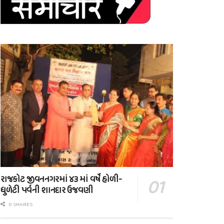
રાજકોટ જીવનનગરમાં ૪૩ માં વર્ષે હોળી-
ધુળેટી પર્વની શાનદાર ઉજવણી
0 SHARES