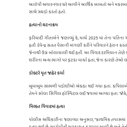
આરોપી અવારનવાર ઘરે આવીને આર્થિક બાબતો અને મકરબામાં
સાથે ઝઘડો કરતો હતો.
હત્યાનો ઘટનાક્રમ
ફરિયાદી ગીતાબેને જણાવ્યું કે, માર્ચ 2025 માં તેના પતિ
હતી. દેવેન્દ્ર સતત પૈસાની માંગણી કરીને પરિવારને હેરાન કરતો હ
જેનાથી ઉગ્ર બોલાચાલી થઈ હતી. આ વિવાદ દરમિયાન તેણે ક
શરીરના અન્ય ભાગો પર ફટકા માર્યા હતા, જેના કારણે તેઓ
ડોક્ટરે મૃત જાહેર કર્યા
બૂમાબૂમ સાંભળી પડોશીઓ એકઠા થઈ ગયા હતા. કપિલાબેન
તેમને સોલા સિવિલ હોસ્પિટલ લઈ જવામાં આવ્યા હતા. જોકે, હ
મિલ્કત વિવાદમાં હત્યા
પોલીસ અધિકારીના જણાવ્યા અનુસાર, “પ્રાથમિક તપાસમાં