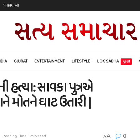
પત્રકાર બનો
NDIA
GUJRAT
ENTERTAINMENT
LIFESTYLE
LOK SABHA
ચૂંટણી
 હત્યા: સાવકા પુત્રએ
ને મોતને ઘાટ ઉતારી |
0
A
Reading Time: 1 min read
A