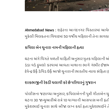
Ahmedabad News :
શહેરના આનંદનગર વિસ્તારમાં આવ
મુકેલી મિલકતના વિવાદમાં 50 વર્ષીય મહિલાની તેના સાવકા પુત
કપિલા બેન ચુનારા નામની મહિલાની હત્યા
ઘટના અંગે વિગતે મળતી માહિતી અનુસાર મૃતક મહિલાની ઓળખ 
ડંડા વડે હુમલો કરવામાં આવતા માથાના ભાગે ગંભીર ઈ
દેવેન્દ્ર ઉર્ફે ડેવિડ ઉર્ફે આજો ચુનારાની ભારતીય ન્યાય સ
શાકભાજીની રેકડી ચલાવી કરે છે પરિવારનું ગુજરાન
પોલીસના જણાવ્યા અનુસાર, કપિલાબેનની પુત્રી ગીતાબેન ચુન
ઘટના 30 જાન્યુઆરીએ રાત્રે 10 વાગ્યાની આસપાસ બની હત
મુકેશભાઈ ચુનારા સાથે બીજા લગ્ન કર્યા હતા.મુકેશભાઈને તેમન