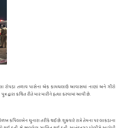
ેલા રોપડા તળાવ પાસેના એક કામચલાઉ આવાસમાં નાણાં અને ગીરો
્ર દ્વારા કથિત રીતે માર મારીને હત્યા કરવામાં આવી છે.
કપિલાબેન ચુનારા તરીકે થઈ છે. શુક્રવારે રાત્રે તેમના પર લાકડાના