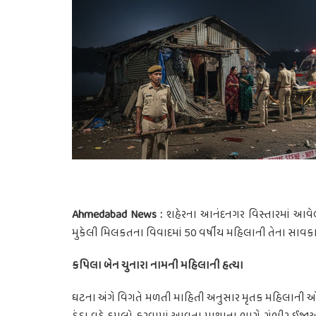
Ahmedabad News :
શહેરના આનંદનગર વિસ્તારમાં આવ
મુકેલી મિલકતના વિવાદમાં 50 વર્ષીય મહિલાની તેના સાવકા પુત
કપિલા બેન ચુનારા નામની મહિલાની હત્યા
ઘટના અંગે વિગતે મળતી માહિતી અનુસાર મૃતક મહિલાની ઓળખ 