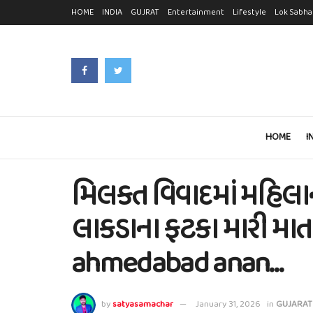
HOME
INDIA
GUJRAT
Entertainment
Lifestyle
Lok Sabha
HOME
I
મિલકત વિવાદમાં મહિલાની
લાકડાના ફટકા મારી માતા
ahmedabad anan…
by
satyasamachar
January 31, 2026
in
GUJARAT