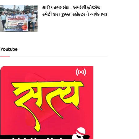
ધારી પત્રકાર સંઘ – અમરેલી બ્રોડગેજ
કમેટી દ્વારા જીલ્લા કલેકટર ને આવેદનપત્ર
Youtube