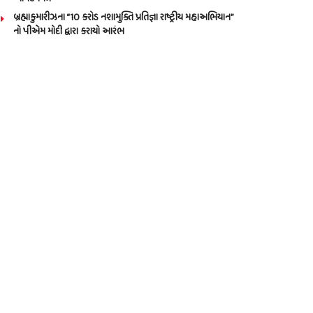
બ્રહ્માકુમારીઝના “10 કરોડ નશામુક્તિ પ્રતિજ્ઞા રાષ્ટ્રીય મહાઅભિયાન”
નો પીએમ મોદી દ્વારા કરાયો આરંભ