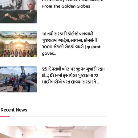
From The Golden Globes
16 નવી સરકારી કોલેજો બનવાથી
ગુજરાતમાં આર્ટ્સ, સાયન્સ, કોમર્સની
3000 જેટલી બેઠકો વધશે | gujarat
gover…
’25 દિવસથી બોટ પર જીવન ગુજારી રહ્યા
છે…’, ઈરાનમાં ફસાયેલા ગુજરાતના 72
માછીમારોએ પરત લાવવા સરકારને …
Recent News