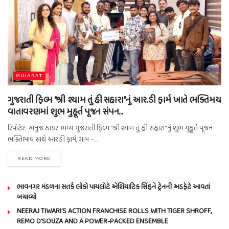
GUJARAT
ગુજરાતી ફિલ્મ “શ્રી શ્યામ તું હી સહારા”નું આર.ડી ફાર્મ ખાતે ભક્તિમય
વાતાવરણમાં શુભ મુહૂર્ત પૂજન સંપન…
રિપોર્ટર: અનુજ ઠાકર. ભવ્ય ગુજરાતી ફિલ્મ “શ્રી શ્યામ તું હી સહારા”નું શુભ મુહૂર્ત પૂજન
ભક્તિભાવ સાથે આર.ડી ફાર્મ, ગામ –...
READ MORE
ભાવનગર મંડળના સતર્ક લોકો પાયલોટે એશિયાટિક સિંહને ટ્રેનની અડફેટે આવતાં
બચાવ્યો
NEERAJ TIWARI’S ACTION FRANCHISE ROLLS WITH TIGER SHROFF,
REMO D’SOUZA AND A POWER-PACKED ENSEMBLE