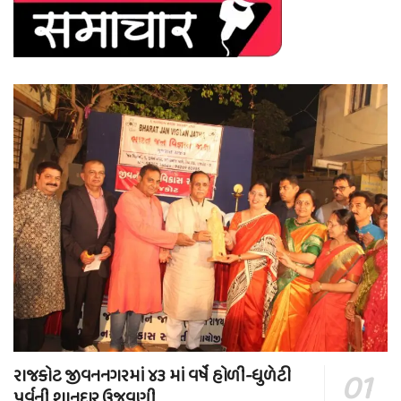
રાજકોટ જીવનનગરમાં ૪૩ માં વર્ષે હોળી-ધુળેટી
પર્વની શાનદાર ઉજવણી