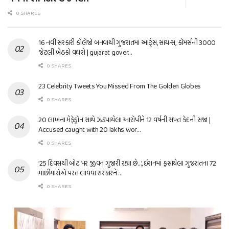
0 SHARES
16 નવી સરકારી કોલેજો બનવાથી ગુજરાતમાં આર્ટ્સ, સાયન્સ, કોમર્સની 3000
જેટલી બેઠકો વધશે | gujarat gover…
0 SHARES
23 Celebrity Tweets You Missed From The Golden Globes
0 SHARES
20 લાખના મેફેડ્રોન સાથે ઝડપાયેલા આરોપીને 12 વર્ષની સખ્ત કેદની સજા |
Accused caught with 20 lakhs wor…
0 SHARES
’25 દિવસથી બોટ પર જીવન ગુજારી રહ્યા છે…’, ઈરાનમાં ફસાયેલા ગુજરાતના 72
માછીમારોએ પરત લાવવા સરકારને …
0 SHARES