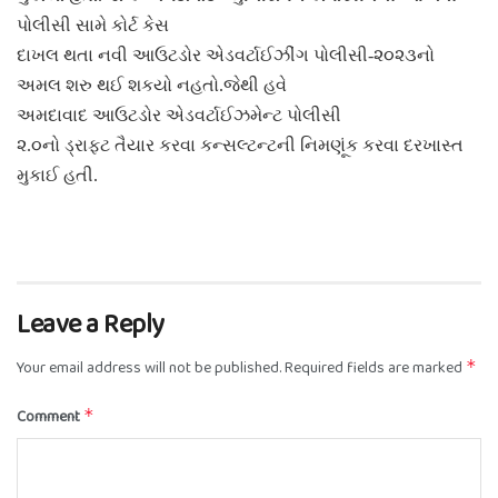
પોલીસી સામે કોર્ટ કેસ
દાખલ થતા નવી આઉટડોર એડવર્ટાઈઝીંગ પોલીસી-૨૦૨૩નો
અમલ શરુ થઈ શકયો નહતો.જેથી હવે
અમદાવાદ આઉટડોર એડવર્ટાઈઝમેન્ટ પોલીસી
૨.૦નો ડ્રાફટ તૈયાર કરવા કન્સલ્ટન્ટની નિમણૂંક કરવા દરખાસ્ત
મુકાઈ હતી.
Leave a Reply
Your email address will not be published.
Required fields are marked
*
Comment
*