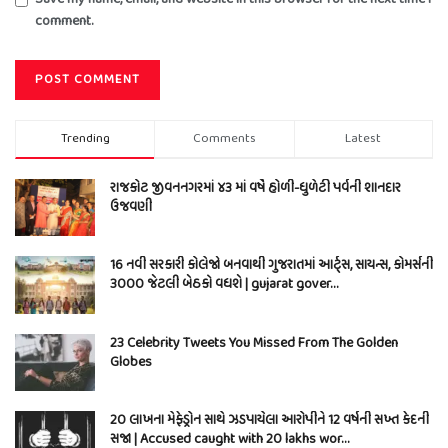
comment.
Trending
Comments
Latest
રાજકોટ જીવનનગરમાં ૪૩ માં વર્ષે હોળી-ધુળેટી પર્વની શાનદાર
ઉજવણી
16 નવી સરકારી કોલેજો બનવાથી ગુજરાતમાં આર્ટ્સ, સાયન્સ, કોમર્સની
3000 જેટલી બેઠકો વધશે | gujarat gover…
23 Celebrity Tweets You Missed From The Golden
Globes
20 લાખના મેફેડ્રોન સાથે ઝડપાયેલા આરોપીને 12 વર્ષની સખ્ત કેદની
સજા | Accused caught with 20 lakhs wor…