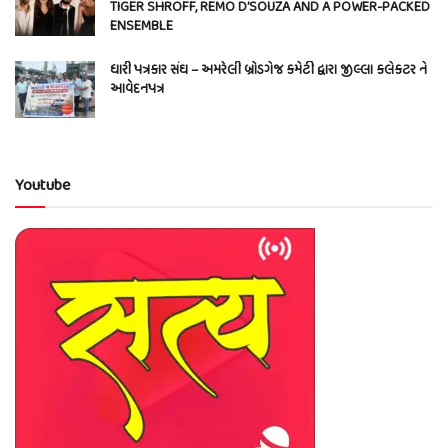
TIGER SHROFF, REMO D’SOUZA AND A POWER-PACKED
ENSEMBLE
ધારી પત્રકાર સંઘ – અમરેલી બ્રોડગેજ કમેટી દ્વારા જીલ્લા કલેકટર ને
આવેદનપત્ર
Youtube