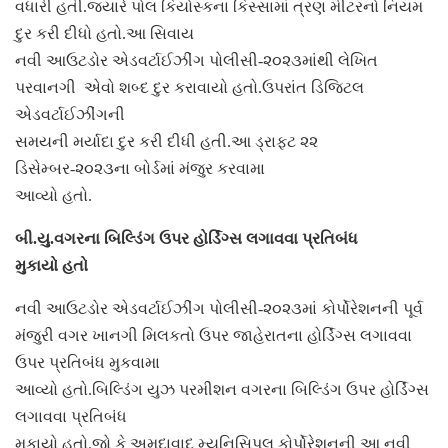
વધારી હતી.જયારે પોલ કિયોસ્કના કિસ્સામાં ત્રણ મીટરનો નિયમ
દુર કરી દીધો હતો.આ સિવાય
નવી આઉટડોર એડવર્ટાઈઝીંગ પોલીસી-૨૦૨૩માંથી લેખિત
પરવાનગી એવો શબ્દ દુર કરાવાયો હતો.ઉપરાંત ડિજિટલ
એડવર્ટાઈઝીંગની
સમયની મર્યાદા દુર કરી દીધી હતી.આ ડ્રાફટ ૨૨
ડિસેમ્બર-૨૦૨૩ના બોર્ડમાં મંજુર કરવામા
આવ્યો હતો.
બી.યુ.વગરના બિલ્ડિંગ ઉપર હોર્ડિંગ્સ લગાવવા પ્રતિબંધ
મુકાયો હતો
નવી આઉટડોર એડવર્ટાઈઝીંગ પોલીસી-૨૦૨૩માં કોર્પોરેશનની પૂર્વ
મંજુરી વગર ખાનગી મિલકતો ઉપર જાહેરાતના હોર્ડિંગ્સ લગાવવા
ઉપર પ્રતિબંધ મુકવામા
આવ્યો હતો.બિલ્ડિંગ યુઝ પરમીશન વગરના બિલ્ડિંગ ઉપર હોર્ડિંગ્સ
લગાવવા પ્રતિબંધ
મુકાયો હતો.જો કે અમદાવાદ મ્યુનિસિપલ કોર્પોરેશનની આ નવી