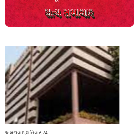
અમદાવાદ
,
શનિવાર,24