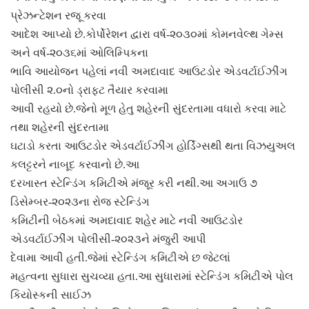
પ્રેઝન્ટેશન રજૂ કરવા
આદેશ આપ્યો છે.કોર્પોરેશન દ્વારા વર્ષ-૨૦૩૦માં કોમનવેલ્થ ગેમ્સ
અને વર્ષ-૨૦૩૬માં ઓલિમ્પિકના
ભાવિ આયોજન પહેલાં નવી અમદાવાદ આઉટડોર એડવર્ટાઈઝીંગ
પોલીસી ૨.૦નો ડ્રાફટ તૈયાર કરવામા
આવી રહયો છે.જેનો મૂળ હેતુ શહેરની સુંદરતામા વધારો કરવા માટે
તથા શહેરની સુંદરતામા
ઘટાડો કરતા આઉટડોર એડવર્ટાઈઝીંગ હોર્ડિંગ્સથી થતા વિઝયુઅલ
કલટ્ટરને નાબૂદ કરવાનો છે.આ
દરખાસ્ત સ્ટેન્ડિંગ કમિટીએ મંજૂર કરી નથી.આ અગાઉ ૭
ડિસેમ્બર-૨૦૨૩ના રોજ સ્ટેન્ડિંગ
કમિટીની બેઠકમાં અમદાવાદ શહેર માટે નવી આઉટડોર
એડવર્ટાઈઝીંગ પોલીસી-૨૦૨૩ને મંજુરી આપી
દેવામા આવી હતી.જેમાં સ્ટેન્ડિંગ કમિટીએ છ જેટલાં
મહત્વના સુધારા સુચવ્યા હતા.આ સુધારામાં સ્ટેન્ડિંગ કમિટીએ પોલ
કિયોસ્કની સાઈઝ