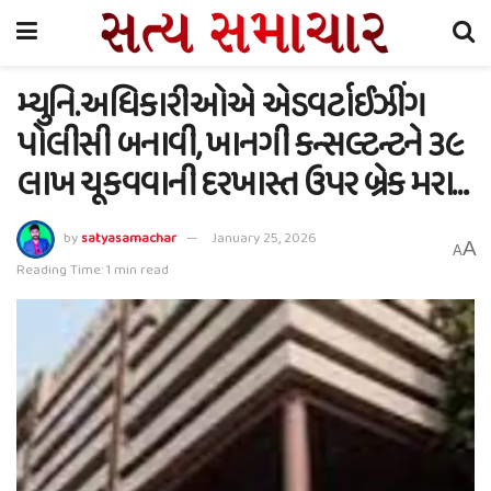
મ્યુનિ.અધિકારીઓએ એડવર્ટાઈઝીંગ
પોલીસી બનાવી, ખાનગી કન્સલ્ટન્ટને ૩૯
લાખ ચૂકવવાની દરખાસ્ત ઉપર બ્રેક મરા…
by
satyasamachar
January 25, 2026
A
A
Reading Time: 1 min read