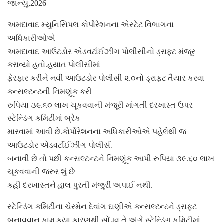
જાન્યુ,2026
અમદાવાદ મ્યુનિસિપલ કોર્પોરેશનના એસ્ટેટ વિભાગના
અધિકારીઓએ
અમદાવાદ આઉટડોર એડવર્ટાઈઝીંગ પોલીસીનો ડ્રાફટ મંજૂર
કરાવ્યો હતો.હયાત પોલીસીમાં
ફેરફાર કરીને નવી આઉટડોર પોલીસી ૨.૦નો ડ્રાફટ તૈયાર કરવા
કન્સલ્ટન્ટની નિમણૂંક કરી
રુપિયા ૩૯.૬૦ લાખ ચૂકવવાની મંજૂરી માંગતી દરખાસ્ત ઉપર
સ્ટેન્ડિંગ કમિટીમાં બ્રેક
મારવામાં આવી છે.કોર્પોરેશનના અધિકારીઓએ પહેલેથી જ
આઉટડોર એડવર્ટાઈઝીંગ પોલીસી
બનાવી છે તો પછી કન્સલ્ટન્ટને નિમણૂંક આપી રુપિયા ૩૯.૬૦ લાખ
ચૂકવવાની જરુર શું છે
કહી દરખાસ્તને હાલ પુરતી મંજુરી અપાઈ નથી.
સ્ટેન્ડિંગ કમિટીના ચેરમેન દેવાંગ દાણીએ કન્સલ્ટન્ટને ડ્રાફટ
બનાવવાનુ કામ કયા કારણથી સોંપવુ તે અંગે સ્ટેન્ડિંગ કમિટીમાં