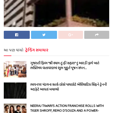
આ પણ વાંચો
ટ્રેન્ડિંગ સમાચાર
ગુજરાતી ફિલ્મ “શ્રી શ્યામ તું હી સહારા”નું આર.ડી ફાર્મ ખાતે
ભક્તિમય વાતાવરણમાં શુભ મુહૂર્ત પૂજન સંપન…
ભાવનગર મંડળના સતર્ક લોકો પાયલોટે એશિયાટિક સિંહને ટ્રેનની
અડફેટે આવતાં બચાવ્યો
NEERAJ TIWARI’S ACTION FRANCHISE ROLLS WITH
TIGER SHROFF, REMO D’SOUZA AND A POWER-