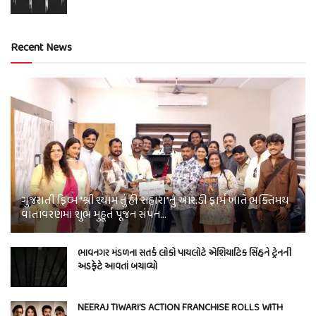
Recent News
ગુજરાતી ફિલ્મ “શ્રી શ્યામ તું હી સહારા”નું આર.ડી ફાર્મ ખાતે ભક્તિમય
વાતાવરણમાં શુભ મુહૂર્ત પૂજન સંપન…
ભાવનગર મંડળના સતર્ક લોકો પાયલોટે એશિયાટિક સિંહને ટ્રેનની
અડફેટે આવતાં બચાવ્યો
NEERAJ TIWARI’S ACTION FRANCHISE ROLLS WITH