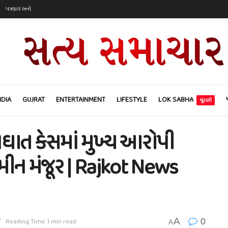
પત્રકાર બનો
NDIA
GUJRAT
ENTERTAINMENT
LIFESTYLE
LOK SABHA
ચૂંટણી
ાત કેસમાં મુખ્ય આરોપી
મીન મંજૂર | Rajkot News
0
A
T
Reading Time: 1 min read
A