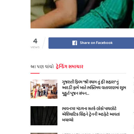
4
Share on Facebook
VIEWS
આ પણ વાંચો
ટ્રેન્ડિંગ સમાચાર
ગુજરાતી ફિલ્મ “શ્રી શ્યામ તું હી સહારા”નું
આર.ડી ફાર્મ ખાતે ભક્તિમય વાતાવરણમાં શુભ
મુહૂર્ત પૂજન સંપન…
ભાવનગર મંડળના સતર્ક લોકો પાયલોટે
એશિયાટિક સિંહને ટ્રેનની અડફેટે આવતાં
બચાવ્યો