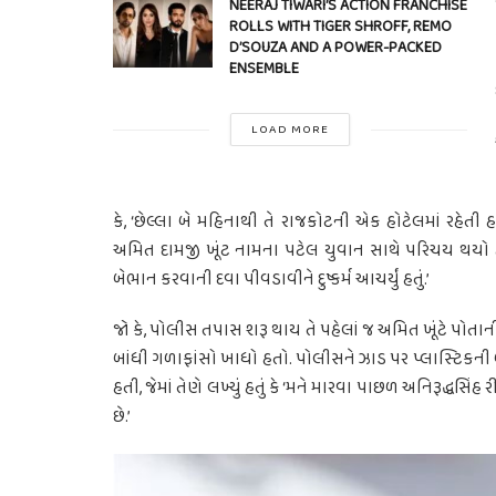
NEERAJ TIWARI’S ACTION FRANCHISE
ROLLS WITH TIGER SHROFF, REMO
D’SOUZA AND A POWER-PACKED
ENSEMBLE
LOAD MORE
કે, ‘છેલ્લા બે મહિનાથી તે રાજકોટની એક હોટેલમાં રહે
અમિત દામજી ખૂંટ નામના પટેલ યુવાન સાથે પરિચય થયો હત
બેભાન કરવાની દવા પીવડાવીને દુષ્કર્મ આચર્યું હતું.’
જો કે, પોલીસ તપાસ શરૂ થાય તે પહેલાં જ અમિત ખૂંટે પોતાન
બાંધી ગળાફાંસો ખાધો હતો. પોલીસને ઝાડ પર પ્લાસ્ટિક
હતી, જેમાં તેણે લખ્યું હતું કે ‘મને મારવા પાછળ અનિરૂદ્ધ
છે.’