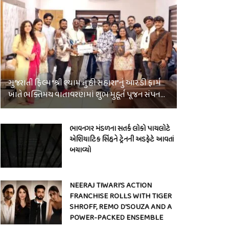
ગુજરાતી ફિલ્મ “શ્રી શ્યામ તું હી સહારા”નું આર.ડી ફાર્મ
ખાતે ભક્તિમય વાતાવરણમાં શુભ મુહૂર્ત પૂજન સંપન…
ભાવનગર મંડળના સતર્ક લોકો પાયલોટે
એશિયાટિક સિંહને ટ્રેનની અડફેટે આવતાં
બચાવ્યો
NEERAJ TIWARI’S ACTION
FRANCHISE ROLLS WITH TIGER
SHROFF, REMO D’SOUZA AND A
POWER-PACKED ENSEMBLE