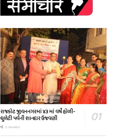
રાજકોટ જીવનનગરમાં ૪૩ માં વર્ષે હોળી-
ધુળેટી પર્વની શાનદાર ઉજવણી
0 SHARES