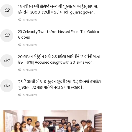
16 નવી સરકારી કોલેજો બનવાથી ગુજરાતમાં આર્ટ્સ, સાયન્સ,
કોમર્સની 3000 જેટલી બેઠકો વધશે | gujarat gover…
0 SHARES
23 Celebrity Tweets You Missed From The Golden
Globes
0 SHARES
20 લાખના મેફેડ્રોન સાથે ઝડપાયેલા આરોપીને 12 વર્ષની સખ્ત
કેદની સજા | Accused caught with 20 lakhs wor…
0 SHARES
’25 દિવસથી બોટ પર જીવન ગુજારી રહ્યા છે…’, ઈરાનમાં ફસાયેલા
ગુજરાતના 72 માછીમારોએ પરત લાવવા સરકારને …
0 SHARES