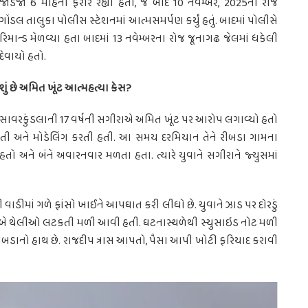
જાડેજા 6 મહિના ફરાર રહ્યો હતો, જે બાદ 10 નવેમ્બર, 2025ના રોજ
ગોંડલ તાલુકા પોલીસ સ્ટેશનમાં આત્મસમર્પણ કર્યું હતું. બાદમાં પોલીસે
રિમાન્ડ મેળવ્યા હતા બાદમાં 13 નવેમ્બરના રોજ જૂનાગઢ જેલમાં ધકેલી
દેવાયો હતો.
શું છે અમિત ખૂંટ આત્મહત્યા કેસ?
સાવરકુંડલાની 17 વર્ષની સગીરાએ અમિત ખૂંટ પર આરોપ લગાવ્યો હતો
તી હતી અને મોડેલિંગ કરતી હતી. આ સમય દરમિયાન તેને રીબડા ગામના
ો અને બંને અવારનવાર મળતા હતા. ત્યારે યુવાને સગીરાને જ્યુસમાં
ી વાડીમાં ગળે ફાંસો ખાઈને આપઘાત કરી લીધો છે. યુવાને ઝાડ પર દોરડું
ની બે થેલીઓ લટકતી મળી આવી હતી. ઘટનાસ્થળેથી સ્યુસાઇડ નોટ મળી
સિંહ રીબડાનો હાથ છે. રાજદીપ ત્રાસ આપતો, પૈસા આપી ખોટી ફરિયાદ કરાવી