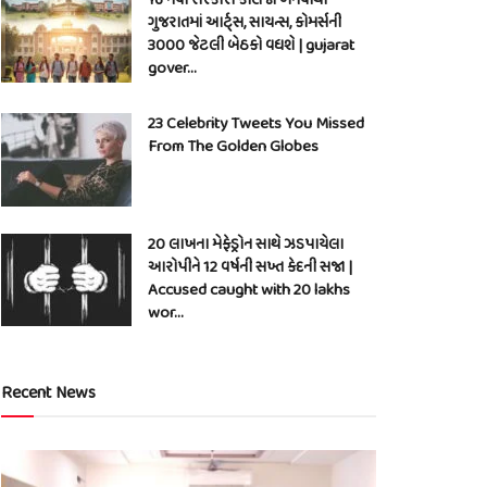
ગુજરાતમાં આર્ટ્સ, સાયન્સ, કોમર્સની
3000 જેટલી બેઠકો વધશે | gujarat
gover…
23 Celebrity Tweets You Missed
From The Golden Globes
20 લાખના મેફેડ્રોન સાથે ઝડપાયેલા
આરોપીને 12 વર્ષની સખ્ત કેદની સજા |
Accused caught with 20 lakhs
wor…
Recent News