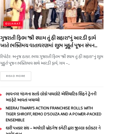
GUJARAT
ગુજરાતી ફિલ્મ “શ્રી શ્યામ તું હી સહારા”નું આર.ડી ફાર્મ
ખાતે ભક્તિમય વાતાવરણમાં શુભ મુહૂર્ત પૂજન સંપન…
રિપોર્ટર: અનુજ ઠાકર. ભવ્ય ગુજરાતી ફિલ્મ “શ્રી શ્યામ તું હી સહારા”નું શુભ
મુહૂર્ત પૂજન ભક્તિભાવ સાથે આર.ડી ફાર્મ, ગામ –...
READ MORE
ભાવનગર મંડળના સતર્ક લોકો પાયલોટે એશિયાટિક સિંહને ટ્રેનની
અડફેટે આવતાં બચાવ્યો
NEERAJ TIWARI’S ACTION FRANCHISE ROLLS WITH
TIGER SHROFF, REMO D’SOUZA AND A POWER-PACKED
ENSEMBLE
ધારી પત્રકાર સંઘ – અમરેલી બ્રોડગેજ કમેટી દ્વારા જીલ્લા કલેકટર ને