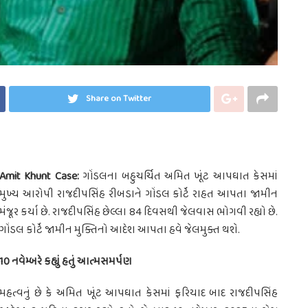
Share on Twitter
Amit Khunt Case:
ગોંડલના બહુચર્ચિત અમિત ખૂંટ આપઘાત કેસમાં
મુખ્ય આરોપી રાજદીપસિંહ રીબડાને ગોંડલ કોર્ટે રાહત આપતા જામીન
મંજૂર કર્યા છે. રાજદીપસિંહ છેલ્લા 84 દિવસથી જેલવાસ ભોગવી રહ્યો છે.
ગોંડલ કોર્ટે જામીન મુક્તિનો આદેશ આપતા હવે જેલમુક્ત થશે.
10 નવેમ્બરે કહ્યું હતું આત્મસમર્પણ
મહત્વનું છે કે અમિત ખૂંટ આપઘાત કેસમાં ફરિયાદ બાદ રાજદીપસિંહ