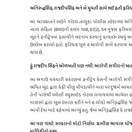
અનિરુદ્ધસિંહ, રાજદીપસિંહ અને બે યુવતી સામે થઈ હતી ફરિ
આ આપઘાતને લઈને ગોંડલ તાલુકા પોલીસ સ્ટેશનમાં અનિરુ
ન્યાય સંહિતા (BNS)ની કલમ 108, 61(2), 54 મુજબ ફરિયા
ખૂંટને હનીટ્રેપમાં ફસાવીને બદનામ કરવાનું કાવતરું રચવું અ
ઉલ્લેખ કરાયો હતો. ફરિયાદ મૂળ 4 આરોપી સામે કરવામાં આ
થાય છે.
હું રાજદીપ સિંહને ઓળખતી પણ નથી: આરોપી સગીરાનો આક્
આ અગાઉ ચકચારી પ્રકરણમાં હનીટ્રેપ કેસની આરોપી સગીરાએ ત
અમિત ખૂંટ દ્વારા કેફી પીણું પીવડાવીને મારા પર દુષ્કર્મ આ
તેની પાસેથી મળેલી સ્યુસાઇડ નોટમાં લગાવવામાં આવેલા હની
માણસો દ્વારા ખૂબ દબાણ કરીને મને 6 લોકો અનિરૂદ્ધસિંહ જ
આપી દેવા માટે કહેવામાં આવ્યું હતું. જેમાં અનિરૂદ્ધસિંહ કે
આ પણ વાંચો: સરકારનો મોટો નિર્ણય: ગ્રામીણ આવાસ યોજના
માલિકીનો હક્ક