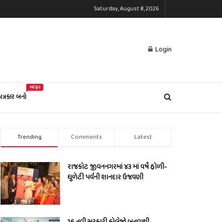
Saturday, August 8, 2026
Login
ઓફર
પત્રકાર બનો
Trending
Comments
Latest
રાજકોટ જીવનનગરમાં ૪૩ માં વર્ષે હોળી-
ધુળેટી પર્વની શાનદાર ઉજવણી
16 નવી સરકારી કોલેજો બનવાથી