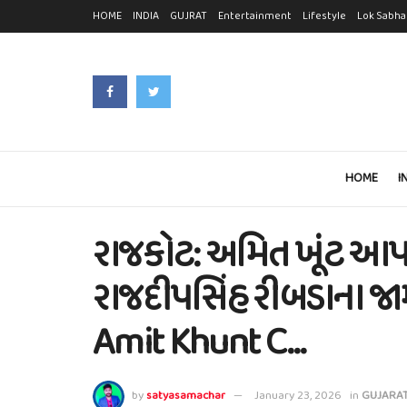
HOME
INDIA
GUJRAT
Entertainment
Lifestyle
Lok Sabha
HOME
I
રાજકોટ: અમિત ખૂંટ આપઘ
રાજદીપસિંહ રીબડાના જા
Amit Khunt C…
by
satyasamachar
January 23, 2026
in
GUJARA