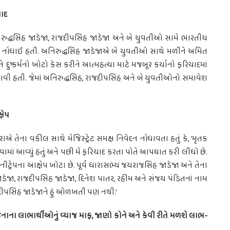
યાદ
દ્ધસિંહ જાડેજા, રાજદીપસિંહ જાડેજા અને બે યુવતીઓ સામે ભારતીય
દ નોંધાઈ હતી. અનિરુદ્ધસિંહ જાડેજાએ બે યુવતીઓ સાથે મળીને અમિત
ને દુષ્કર્મનો ખોટો કેસ કરીને આત્મહત્યા માટે મજબૂર કર્યાનો ફરિયાદમાં
વી હતી. જેમાં અનિરુદ્ધસિંહ, રાજદીપસિંહ અને બે યુવતીઓનો સમાવેશ
ષેપ
ેના વકીલ સાથે મેજિસ્ટ્રેટ સમક્ષ નિવેદન નોંધાવતા હતું કે, ‘મૃતક
ચરવામાં આવ્યું હતું અને પછી મેં ફરિયાદ કરતા પોતે આપઘાત કરી લીધો છે.
ટ્રેપના આક્ષેપ ખોટા છે. પૂર્વ ધારાસભ્ય જયરાજસિંહ જાડેજા અને તેના
ાડેજા, રાજદીપસિંહ જાડેજા, દિનેશ પાતર, રહીમ અને સંજય પંડિતનાં નામ
 રાજદીપસિંહ જાડેજાને હું ઓળખતી પણ નથી.’
ના લાભાર્થીઓનું વ્યાજ માફ, જાણો કોને અને કેવી રીતે મળશે લાભ-