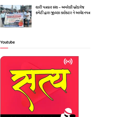
ધારી પત્રકાર સંઘ – અમરેલી બ્રોડગેજ
કમેટી દ્વારા જીલ્લા કલેકટર ને આવેદનપત્ર
Youtube