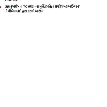
આવેદનપત્ર
બ્રહ્માકુમારીઝના “10 કરોડ નશામુક્તિ પ્રતિજ્ઞા રાષ્ટ્રીય મહાઅભિયાન”
નો પીએમ મોદી દ્વારા કરાયો આરંભ