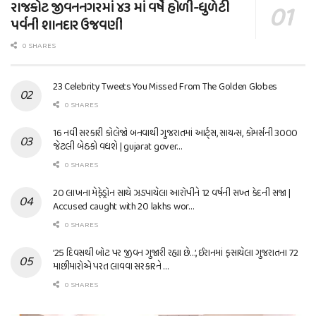
રાજકોટ જીવનનગરમાં ૪૩ માં વર્ષે હોળી-ધુળેટી
પર્વની શાનદાર ઉજવણી
0 SHARES
23 Celebrity Tweets You Missed From The Golden Globes
0 SHARES
16 નવી સરકારી કોલેજો બનવાથી ગુજરાતમાં આર્ટ્સ, સાયન્સ, કોમર્સની 3000
જેટલી બેઠકો વધશે | gujarat gover…
0 SHARES
20 લાખના મેફેડ્રોન સાથે ઝડપાયેલા આરોપીને 12 વર્ષની સખ્ત કેદની સજા |
Accused caught with 20 lakhs wor…
0 SHARES
’25 દિવસથી બોટ પર જીવન ગુજારી રહ્યા છે…’, ઈરાનમાં ફસાયેલા ગુજરાતના 72
માછીમારોએ પરત લાવવા સરકારને …
0 SHARES