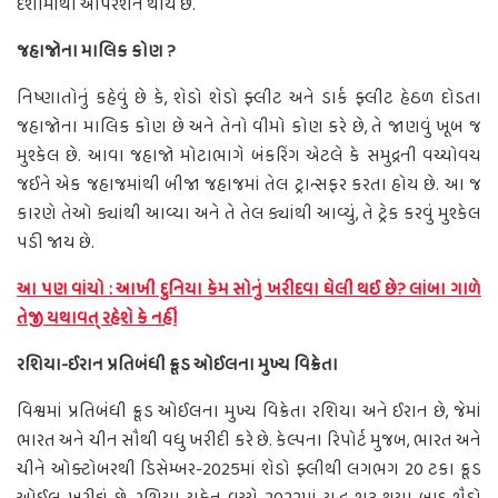
દેશોમાંથી ઓપરેશન થાય છે.
જહાજોના માલિક કોણ ?
નિષ્ણાતોનું કહેવું છે કે, શેડો શેડો ફ્લીટ અને ડાર્ક ફ્લીટ હેઠળ દોડતા
જહાજોના માલિક કોણ છે અને તેનો વીમો કોણ કરે છે, તે જાણવું ખૂબ જ
મુશ્કેલ છે. આવા જહાજો મોટાભાગે બંકરિંગ એટલે કે સમુદ્રની વચ્ચોવચ
જઈને એક જહાજમાંથી બીજા જહાજમાં તેલ ટ્રાન્સફર કરતા હોય છે. આ જ
કારણે તેઓ ક્યાંથી આવ્યા અને તે તેલ ક્યાંથી આવ્યું, તે ટ્રેક કરવું મુશ્કેલ
પડી જાય છે.
આ પણ વાંચો : આખી દુનિયા કેમ સોનું ખરીદવા ઘેલી થઈ છે? લાંબા ગાળે
તેજી યથાવત્ રહેશે કે નહીં
રશિયા-ઈરાન પ્રતિબંધી ક્રૂડ ઓઈલના મુખ્ય વિક્રેતા
વિશ્વમાં પ્રતિબંધી ક્રૂડ ઓઈલના મુખ્ય વિક્રેતા રશિયા અને ઈરાન છે, જેમાં
ભારત અને ચીન સૌથી વધુ ખરીદી કરે છે. કેલ્પના રિપોર્ટ મુજબ, ભારત અને
ચીને ઓક્ટોબરથી ડિસેમ્બર-2025માં શેડો ફ્લીથી લગભગ 20 ટકા ક્રૂડ