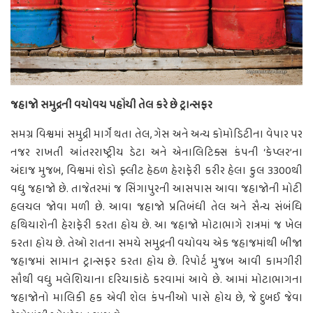
જહાજો સમુદ્રની વચોવચ પહોંચી તેલ કરે છે ટ્રાન્સફર
સમગ્ર વિશ્વમાં સમુદ્રી માર્ગે થતા તેલ, ગેસ અને અન્ય કોમોડિટીના વેપાર પર
નજર રાખતી આંતરરાષ્ટ્રીય ડેટા અને એનાલિટિક્સ કંપની ‘કેપ્લર’ના
અંદાજ મુજબ, વિશ્વમાં શેડો ફ્લીટ હેઠળ હેરાફેરી કરીર હેલા કુલ 3300થી
વધુ જહાજો છે. તાજેતરમાં જ સિંગાપુરની આસપાસ આવા જહાજોની મોટી
હલચલ જોવા મળી છે. આવા જહાજો પ્રતિબંધી તેલ અને સૈન્ય સંબંધિ
હથિયારોની હેરાફેરી કરતા હોય છે. આ જહાજો મોટાભાગે રાત્રમાં જ ખેલ
કરતા હોય છે. તેઓ રાતના સમયે સમુદ્રની વચોવચ એક જહાજમાંથી બીજા
જહાજમાં સામાન ટ્રાન્સફર કરતા હોય છે. રિપોર્ટ મુજબ આવી કામગીરી
સૌથી વધુ મલેશિયાના દરિયાકાંઠે કરવામાં આવે છે. આમાં મોટાભાગના
જહાજોનો માલિકી હક એવી શેલ કંપનીઓ પાસે હોય છે, જે દુબઈ જેવા