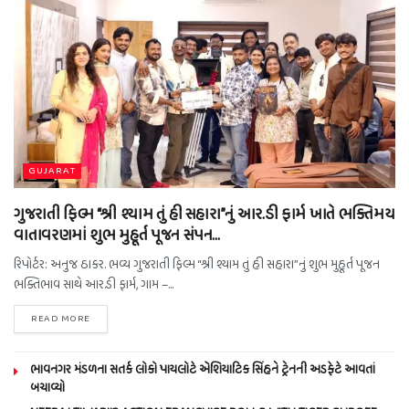
GUJARAT
ગુજરાતી ફિલ્મ “શ્રી શ્યામ તું હી સહારા”નું આર.ડી ફાર્મ ખાતે ભક્તિમય
વાતાવરણમાં શુભ મુહૂર્ત પૂજન સંપન…
રિપોર્ટર: અનુજ ઠાકર. ભવ્ય ગુજરાતી ફિલ્મ “શ્રી શ્યામ તું હી સહારા”નું શુભ મુહૂર્ત પૂજન
ભક્તિભાવ સાથે આર.ડી ફાર્મ, ગામ –...
READ MORE
ભાવનગર મંડળના સતર્ક લોકો પાયલોટે એશિયાટિક સિંહને ટ્રેનની અડફેટે આવતાં
બચાવ્યો