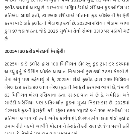
ઓઈલ ખરીદ્યું છે. રશિયા-યુક્રેન વચ્ચે 2022માં યુદ્ધ શરૂ થયા બાદ શૈડો
ફ્લીટ ચર્ચામાં આવ્યું છે. વાસ્તવમાં પશ્ચિમ દેશોએ રશિયન ક્રૂડ ઓઈલ પર
પ્રતિબંધ લાદ્યો હતો, ત્યારબાદ રશિયાએ પોતાના ક્રૂડ ઓઈલની હેરાફેરી
કરવા માટે ડાર્ક ફ્લીટનો ખેલ શરૂ કર્યો છે. 2022માં રશિયન બેડામાં આવા
કુલ 97 જહાજ હતા, જોકે 2025 સુધીમાં તેની સંખ્યા 3313 પર પહોંચી ગઈ
છે.
2025માં 30 કરોડ બેરલની હેરાફેરી !
2025માં ડાર્ક ફ્લીટ દ્વારા 100 બિલિયન ડૉલરનું ક્રૂડ ટ્રાન્સફર કરવામાં
આવ્યું હતું, જે વૈશ્વિક ઓઈલ આયાત-નિકાસનો કુલ 6થી 7 ટકા જેટલો છે.
તેમાં એવું પણ કહેવાયું છે કે, 2025માં શેડો ફ્લીટ દ્વારા 299 મિલિયન
બેરલ (29 કરોડ 90 લાખ બેરલ) ક્રૂડની હેરાફેરી કરવામાં આવી છે, જેમાંથી
63 મિલિયન બેરલ રશિયાના હતા. રસપ્રદ વાત એ છે કે, અમેરિકા અને
સાઉદી અરેબિયા પણ પ્રતિબંધીત ક્રૂડના મુખ્ય નિકાસકાર છે. 2025માં
ગેરકાયદે ક્રૂડની હેરાફેરી કરી રહેલા 686 જહાજો અને 196 કંપનીઓ પર
પ્રતિબંધ લગાવાયો હતો. અનેક કાર્યવાહી, દેખરેખ હોવા છતાં શેડો ફ્લીટ
તમામ રીતે ચકમો આપીને મોટાપાયે હેરાફેરી કરી રહ્યા છે, જેના પરથી કહી