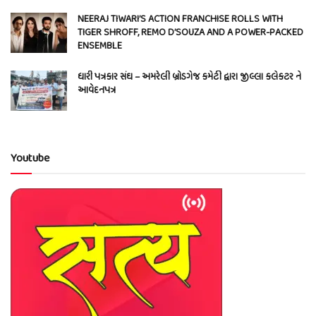
NEERAJ TIWARI’S ACTION FRANCHISE ROLLS WITH
TIGER SHROFF, REMO D’SOUZA AND A POWER-PACKED
ENSEMBLE
ધારી પત્રકાર સંઘ – અમરેલી બ્રોડગેજ કમેટી દ્વારા જીલ્લા કલેકટર ને
આવેદનપત્ર
Youtube