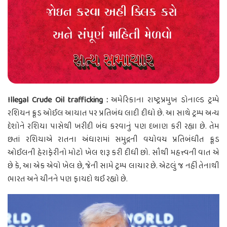
Illegal Crude Oil trafficking :
અમેરિકાના રાષ્ટ્રપ્રમુખ ડોનાલ્ડ ટ્રમ્પે
રશિયન ક્રૂડ ઓઈલ આયાત પર પ્રતિબંધ લાદી દીધો છે. આ સાથે ટ્રમ્પ અન્ય
દેશોને રશિયા પાસેથી ખરીદી બંધ કરવાનું પણ દબાણ કરી રહ્યા છે. તેમ
છતાં રશિયાએ રાતના અંધારામાં સમુદ્રની વચોવચ પ્રતિબંધીત ક્રૂડ
ઓઈલની હેરાફેરીનો મોટો ખેલ શરૂ કરી દીધી છો. સૌથી મહત્ત્વની વાત એ
છે કે, આ એક એવો ખેલ છે, જેની સામે ટ્રમ્પ લાચાર છે. એટલું જ નહીં તેનાથી
ભારત અને ચીનને પણ ફાયદો થઈ રહ્યો છે.