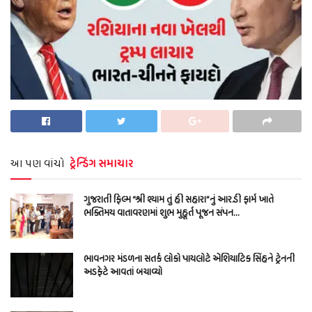
આ પણ વાંચો
ટ્રેન્ડિંગ સમાચાર
ગુજરાતી ફિલ્મ “શ્રી શ્યામ તું હી સહારા”નું આર.ડી ફાર્મ ખાતે
ભક્તિમય વાતાવરણમાં શુભ મુહૂર્ત પૂજન સંપન…
ભાવનગર મંડળના સતર્ક લોકો પાયલોટે એશિયાટિક સિંહને ટ્રેનની
અડફેટે આવતાં બચાવ્યો