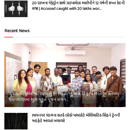
20 લાખના મેફેડ્રોન સાથે ઝડપાયેલા આરોપીને 12 વર્ષની સખ્ત કેદની
સજા | Accused caught with 20 lakhs wor…
Recent News
ગુજરાતી ફિલ્મ “શ્રી શ્યામ તું હી સહારા”નું આર.ડી ફાર્મ ખાતે ભક્તિમય
વાતાવરણમાં શુભ મુહૂર્ત પૂજન સંપન…
ભાવનગર મંડળના સતર્ક લોકો પાયલોટે એશિયાટિક સિંહને ટ્રેનની
અડફેટે આવતાં બચાવ્યો