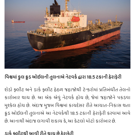
વિશ્વમાં કુલ ક્રૂડ ઓઈલની તુલનાએ નેટવર્ક દ્વારા 18.5 ટકાની હેરાફેરી
શેડો ફ્લીટ અને ડાર્ક ફ્લીટ હેઠળ જહાજોથી ટેન્કરોમાં પ્રતિબંધીત તેલનો
કારોબાર થાય છે. આ એક એવું નેટવર્ક હોય છે, જેમાં જહાજોને પકડવા
મુશ્કેલ હોય છે. અંદાજ મુજબ વિશ્વમાં કાયદેસર રીતે આયાત-નિકાસ થતા
ક્રૂડ ઓઈલની તુલનાએ આ નેટવર્કથી 18.5 ટકાની હેરાફેરી કરવામાં આવે
છે. આનાથી અંદાજ લગાવી શકાય કે, આ કેટલો મોટો કારોબાર છે.
ડાર્ક ફ્લીટથી આવી રીતે થાય છે હેરાફેરી