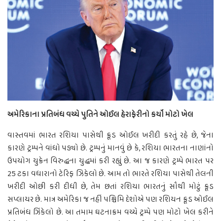
અમેરિકાના પ્રતિબંધ વચ્ચે પુતિને ઓઈલ હેરાફેરીનો કર્યો મોટો ખેલ
વાસ્તવમાં ભારત રશિયા પાસેથી ક્રૂડ ઓઈલ ખરીદી કરતું રહે છે, જેના
કારણે ટ્રમ્પને વાંધો પડ્યો છે. ટ્રમ્પનું માનવું છે કે, રશિયા ભારતના નાણાંનો
ઉપયોગ યુક્રેન વિરુદ્ધના યુદ્ધમાં કરી રહ્યું છે. આ જ કારણે ટ્રમ્પે ભારત પર
25 ટકા વધારાનો ટેરિફ ઝિકેલો છે. આમ તો ભારતે રશિયા પાસેથી તેલની
ખરીદી ઓછી કરી દીધી છે, તેમ છતાં રશિયા ભારતનું સૌથી મોટું ક્રૂડ
સપ્લાયર છે. માત્ર અમેરિકા જ નહીં પશ્ચિમિ દેશોએ પણ રશિયન ક્રૂડ ઓઈલ
પ્રતિબંધ ઝિંકેલો છે. આ તમામ ઘટનાક્રમ વચ્ચે ટ્રમ્પે પણ મોટો ખેલ કરીને