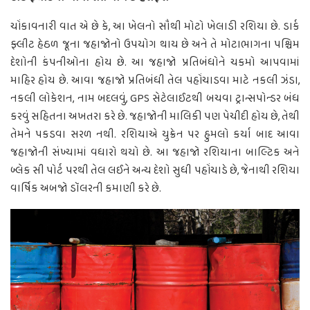
ચોંકાવનારી વાત એ છે કે, આ ખેલનો સૌથી મોટો ખેલાડી રશિયા છે. ડાર્ક
ફ્લીટ હેઠળ જૂના જહાજોનો ઉપયોગ થાય છે અને તે મોટાભાગના પશ્ચિમ
દેશોની કંપનીઓના હોય છે. આ જહાજો પ્રતિબંધોને ચકમો આપવામાં
માહિર હોય છે. આવા જહાજો પ્રતિબંધી તેલ પહોંચાડવા માટે નકલી ઝંડા,
નકલી લોકેશન, નામ બદલવું, GPS સેટેલાઈટથી બચવા ટ્રાન્સપોન્ડર બંધ
કરવું સહિતના અખતરા કરે છે. જહાજોની માલિકી પણ પેચીદી હોય છે, તેથી
તેમને પકડવા સરળ નથી. રશિયાએ યુક્રેન પર હુમલો કર્યા બાદ આવા
જહાજોની સંખ્યામાં વધારો થયો છે. આ જહાજો રશિયાના બાલ્ટિક અને
બ્લેક સી પોર્ટ પરથી તેલ લઈને અન્ય દેશો સુધી પહોંચાડે છે, જેનાથી રશિયા
વાર્ષિક અબજો ડૉલરની કમાણી કરે છે.