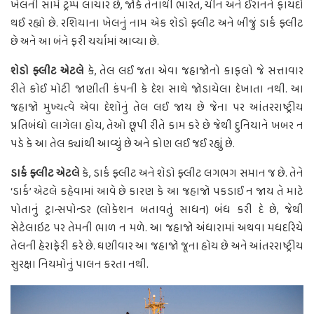
ખેલની સામે ટ્રમ્પ લાચાર છે, જોકે તેનાથી ભારત, ચીન અને ઈરાનને ફાયદો
થઈ રહ્યો છે. રશિયાના ખેલનું નામ એક શેડો ફ્લીટ અને બીજું ડાર્ક ફ્લીટ
છે અને આ બંને ફરી ચર્ચામાં આવ્યા છે.
શેડો ફ્લીટ એટલે
કે, તેલ લઈ જતા એવા જહાજોનો કાફલો જે સત્તાવાર
રીતે કોઈ મોટી જાણીતી કંપની કે દેશ સાથે જોડાયેલા દેખાતા નથી. આ
જહાજો મુખ્યત્વે એવા દેશોનું તેલ લઈ જાય છે જેના પર આંતરરાષ્ટ્રીય
પ્રતિબંધો લાગેલા હોય, તેઓ છૂપી રીતે કામ કરે છે જેથી દુનિયાને ખબર ન
પડે કે આ તેલ ક્યાંથી આવ્યું છે અને કોણ લઈ જઈ રહ્યું છે.
ડાર્ક ફ્લીટ એટલે
કે, ડાર્ક ફ્લીટ અને શેડો ફ્લીટ લગભગ સમાન જ છે. તેને
‘ડાર્ક’ એટલે કહેવામાં આવે છે કારણ કે આ જહાજો પકડાઈ ન જાય તે માટે
પોતાનું ટ્રાન્સપોન્ડર (લોકેશન બતાવતું સાધન) બંધ કરી દે છે, જેથી
સેટેલાઇટ પર તેમની ભાળ ન મળે. આ જહાજો અંધારામાં અથવા મધદરિયે
તેલની હેરાફેરી કરે છે. ઘણીવાર આ જહાજો જૂના હોય છે અને આંતરરાષ્ટ્રીય
સુરક્ષા નિયમોનું પાલન કરતા નથી.