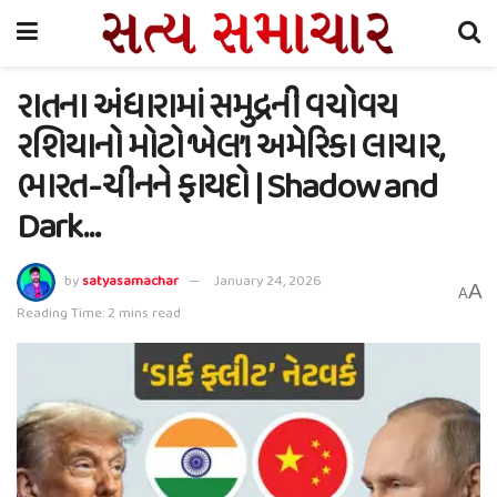
રાતના અંધારામાં સમુદ્રની વચોવચ
રશિયાનો મોટો ‘ખેલ’! અમેરિકા લાચાર,
ભારત-ચીનને ફાયદો | Shadow and
Dark…
by
satyasamachar
January 24, 2026
A
A
Reading Time: 2 mins read