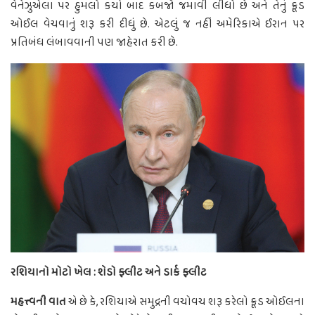
વેનેઝુએલા પર હુમલો કર્યા બાદ કબજો જમાવી લીધો છે અને તેનું ક્રૂડ
ઓઈલ વેચવાનું શરૂ કરી દીધું છે. એટલું જ નહીં અમેરિકાએ ઈરાન પર
પ્રતિબંધ લંબાવવાની પણ જાહેરાત કરી છે.
રશિયાનો મોટો ખેલ : શેડો ફ્લીટ અને ડાર્ક ફ્લીટ
મહત્ત્વની વાત
એ છે કે, રશિયાએ સમુદ્રની વચોવચ શરૂ કરેલો ક્રૂડ ઓઈલના