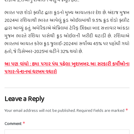
શકાય કે, તેઓનું સંચાલન ઘણુ મજબૂત હશે..
ભારત પણ શેડો ફ્લીટ દ્વારા ક્રૂડનો મુખ્ય આયાતકાર દેશ છે. અંદાજ મુજબ
2024માં રશિયાથી ભારત આવેલું ક્રૂડ ઓઈલમાંથી 9.5% ક્રૂડ શેડો ફ્લીટ
દ્વારા આવ્યું હતું. અમેરિકાએ એપ્રિલમાં ટેરિફ ઝિંક્યા બાદ સત્તાવાર આંકડા
મુજબ ભારતે રશિયા પાસેથી ક્રૂડ ઓઈલની ખરીદી ઘટાડી છે. રશિયાએ
ભારતમાં આયાત કરેલ ક્રૂડ જુલાઈ-2024માં સર્વોચ્ચ 45% પર પહોંચી ગયો
હતો, જે ડિસેમ્બર-2025માં ઘટીને 32% થયો છે.
આ પણ વાંચો : 8મા પગાર પંચ પહેલા ખુશખબર, આ સરકારી કર્મીઓના
પગાર-પેન્શનમાં ધરખમ વધારો
Leave a Reply
Your email address will not be published.
Required fields are marked
*
Comment
*