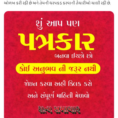
ઓળખ કરી રહી છે અને તેમની ધરપકડ કરવાની તૈયારીઓ ચાલી રહી છે.