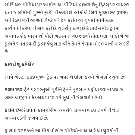
સોશિયલ મીડિયા પર આક્રોશ આ વીડિયો X (અગાઉનું ટ્વિટર) પર વાયરલ
થતા જ લોકોનો ગુસ્સો ફાટી નીકળ્યો છે. લોકોએ રેલવે સુરક્ષા દળ (RPF)
અને રેલવે મંત્રી અશ્વિની વૈષ્ણવને ટેગ કરીને આ યુવકો સામે કડક
કાર્યવાહી કરવાની માંગ કરી છે. યુઝર્સનું કહેવું છે કે હાઈ-સ્પીડ ટ્રેનમાં
અચાનક બ્રેક મારવાથી મોટો અકસ્માત થઈ શક્યો હોત. ઘણા લોકોએ આ
કૃત્યને ‘આતંકવાદી કૃત્ય’ જેવું ગણાવીને તેમને જેલમાં મોકલવાની માંગ કરી
છે.
કાયદો શું કહે છે?
રેલવે એક્ટ, 1989 મુજબ ટ્રેક પર અવરોધ ઊભો કરવો એ ગંભીર ગુનો છે:
કલમ 150:
ટ્રેક પર વસ્તુઓ મૂકીને ટ્રેનને નુકસાન પહોંચાડવાના પ્રયાસ
બદલ આજીવન કેદ અથવા 10 વર્ષ સુધીની જેલ થઈ શકે છે.
કલમ 174:
રેલવેની કામગીરીમાં અવરોધ લાવવા બદલ 2 વર્ષની જેલ
અથવા દંડની જોગવાઈ છે.
હાલમાં RPF અને સ્થાનિક પોલીસ વીડિયોના આધારે આ યુવકોની