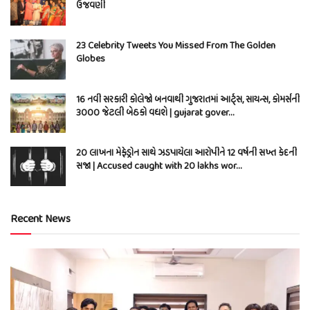
ઉજવણી
23 Celebrity Tweets You Missed From The Golden
Globes
16 નવી સરકારી કોલેજો બનવાથી ગુજરાતમાં આર્ટ્સ, સાયન્સ, કોમર્સની
3000 જેટલી બેઠકો વધશે | gujarat gover…
20 લાખના મેફેડ્રોન સાથે ઝડપાયેલા આરોપીને 12 વર્ષની સખ્ત કેદની
સજા | Accused caught with 20 lakhs wor…
Recent News