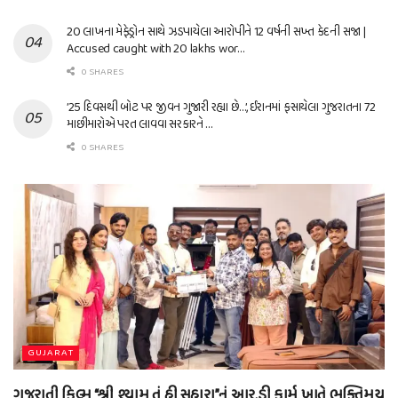
20 લાખના મેફેડ્રોન સાથે ઝડપાયેલા આરોપીને 12 વર્ષની સખ્ત કેદની સજા |
Accused caught with 20 lakhs wor…
0 SHARES
’25 દિવસથી બોટ પર જીવન ગુજારી રહ્યા છે…’, ઈરાનમાં ફસાયેલા ગુજરાતના 72
માછીમારોએ પરત લાવવા સરકારને …
0 SHARES
GUJARAT
ગુજરાતી ફિલ્મ “શ્રી શ્યામ તું હી સહારા”નું આર.ડી ફાર્મ ખાતે ભક્તિમય