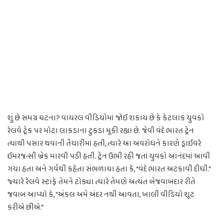
શું છે સમગ્ર ઘટના? વાયરલ વીડિયોમાં જોઈ શકાય છે કે કેટલાક યુવકો
રેલવે ટ્રેક પર મોટા લાકડાના ટુકડા મૂકી રહ્યા છે. જેવી વંદે ભારત ટ્રેન
ત્યાંથી પસાર થવાની તૈયારીમાં હતી, ત્યારે આ અવરોધને કારણે ડ્રાઈવરે
ઈમરજન્સી બ્રેક મારવી પડી હતી. ટ્રેન ઉભી રહી જતાં યુવકો આનંદમાં આવી
ગયા હતા અને ગર્વથી કહેતા સંભળાયા હતા કે, “વંદે ભારત અટકાવી દીધી.”
જ્યારે રેલવે સ્ટાફે તેમને ટોક્યા ત્યારે તેમણે અત્યંત બેજવાબદાર રીતે
જવાબ આપ્યો કે, “અંકલ અમે અંદર નથી આવતા, ખાલી વીડિયો શૂટ
કરીએ છીએ.”