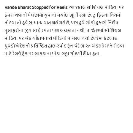
Vande Bharat Stopped for Reels:
આજકાલ સોશિયલ મીડિયા પર
ફેમસ થવાની ઘેલછામાં યુવાનો મર્યાદા ભૂલી રહ્યા છે. ટ્રાફિકના નિયમો
તોડવા તો હવે સામાન્ય વાત થઈ ગઈ છે, પણ હવે લોકો હજારો નિર્દોષ
મુસાફરોના જીવ સાથે રમતા પણ અચકાતા નથી. તાજેતરમાં સોશિયલ
મીડિયા પર એક ચોંકાવનારો વીડિયો વાયરલ થયો છે, જેમાં કેટલાક
યુવકોએ દેશની પ્રતિષ્ઠિત હાઈ-સ્પીડ ટ્રેન ‘વંદે ભારત એક્સપ્રેસ’ ને રોકવા
માટે રેલવે ટ્રેક પર લાકડાના મોટા લઠ્ઠા ગોઠવી દીધા હતા.