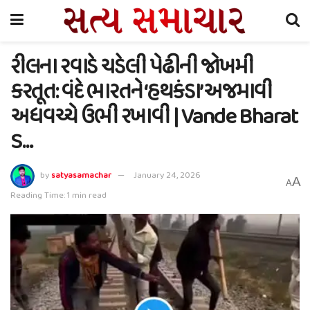
રીલના રવાડે ચડેલી પેઢીની જોખમી
કરતૂત: વંદે ભારતને ‘હથકંડા’ અજમાવી
અધવચ્ચે ઉભી રખાવી | Vande Bharat
S…
by
satyasamachar
January 24, 2026
A
A
Reading Time: 1 min read