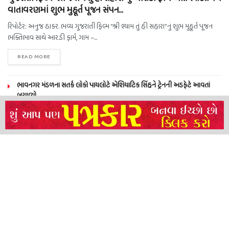
વાતાવરણમાં શુભ મુહૂર્ત પૂજન સંપન…
રિપોર્ટર: અનુજ ઠાકર. ભવ્ય ગુજરાતી ફિલ્મ “શ્રી શ્યામ તું હી સહારા”નું શુભ મુહૂર્ત પૂજન
ભક્તિભાવ સાથે આર.ડી ફાર્મ, ગામ –...
READ MORE
ભાવનગર મંડળના સતર્ક લોકો પાયલોટે એશિયાટિક સિંહને ટ્રેનની અડફેટે આવતાં
બચાવ્યો
NEERAJ TIWARI’S ACTION FRANCHISE ROLLS WITH TIGER SHROFF,
REMO D’SOUZA AND A POWER-PACKED ENSEMBLE
ધારી પત્રકાર સંઘ – અમરેલી બ્રોડગેજ કમેટી દ્વારા જીલ્લા કલેકટર ને આવેદનપત્ર
બ્રહ્માકુમારીઝના “10 કરોડ નશામુક્તિ પ્રતિજ્ઞા રાષ્ટ્રીય મહાઅભિયાન” નો પીએમ મોદી
દ્વારા કરાયો આરંભ
About
Advertise
Privacy & Policy
Contact