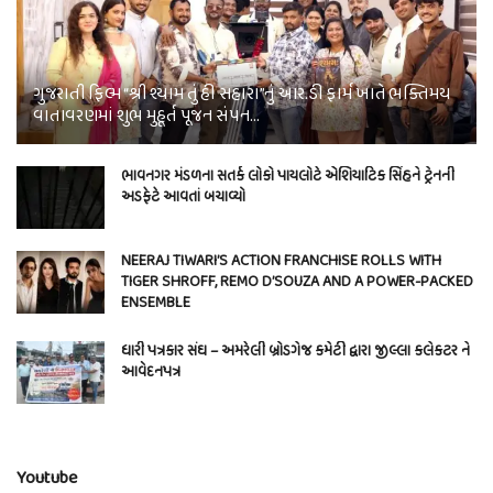
ગુજરાતી ફિલ્મ “શ્રી શ્યામ તું હી સહારા”નું આર.ડી ફાર્મ ખાતે ભક્તિમય
વાતાવરણમાં શુભ મુહૂર્ત પૂજન સંપન…
ભાવનગર મંડળના સતર્ક લોકો પાયલોટે એશિયાટિક સિંહને ટ્રેનની
અડફેટે આવતાં બચાવ્યો
NEERAJ TIWARI’S ACTION FRANCHISE ROLLS WITH
TIGER SHROFF, REMO D’SOUZA AND A POWER-PACKED
ENSEMBLE
ધારી પત્રકાર સંઘ – અમરેલી બ્રોડગેજ કમેટી દ્વારા જીલ્લા કલેકટર ને
આવેદનપત્ર
Youtube