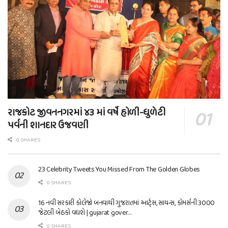
રાજકોટ જીવનનગરમાં ૪૩ માં વર્ષે હોળી-ધુળેટી
પર્વની શાનદાર ઉજવણી
0 SHARES
23 Celebrity Tweets You Missed From The Golden Globes
0 SHARES
16 નવી સરકારી કોલેજો બનવાથી ગુજરાતમાં આર્ટ્સ, સાયન્સ, કોમર્સની 3000
જેટલી બેઠકો વધશે | gujarat gover…
0 SHARES