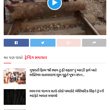
આ પણ વાંચો
ટ્રેન્ડિંગ સમાચાર
ગુજરાતી ફિલ્મ “શ્રી શ્યામ તું હી સહારા”નું આર.ડી ફાર્મ ખાતે
ભક્તિમય વાતાવરણમાં શુભ મુહૂર્ત પૂજન સંપન…
ભાવનગર મંડળના સતર્ક લોકો પાયલોટે એશિયાટિક સિંહને ટ્રેનની
અડફેટે આવતાં બચાવ્યો