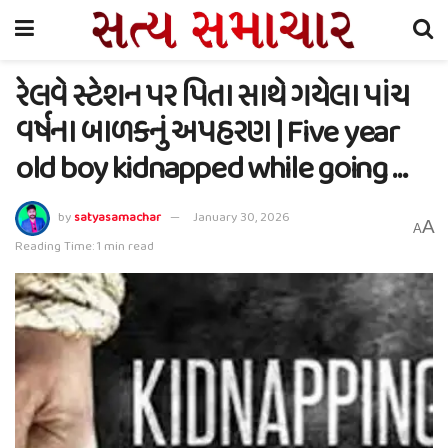
રેલવે સ્ટેશન પર પિતા સાથે ગયેલા પાંચ
વર્ષના બાળકનું અપહરણ | Five year
old boy kidnapped while going …
by
satyasamachar
January 30, 2026
A
A
Reading Time: 1 min read