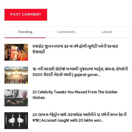
Trending
Comments
Latest
રાજકોટ જીવનનગરમાં ૪૩ માં વર્ષે હોળી-ધુળેટી પર્વની શાનદાર
ઉજવણી
16 નવી સરકારી કોલેજો બનવાથી ગુજરાતમાં આર્ટ્સ, સાયન્સ, કોમર્સની
3000 જેટલી બેઠકો વધશે | gujarat gover…
23 Celebrity Tweets You Missed From The Golden
Globes
20 લાખના મેફેડ્રોન સાથે ઝડપાયેલા આરોપીને 12 વર્ષની સખ્ત કેદની
સજા | Accused caught with 20 lakhs wor…