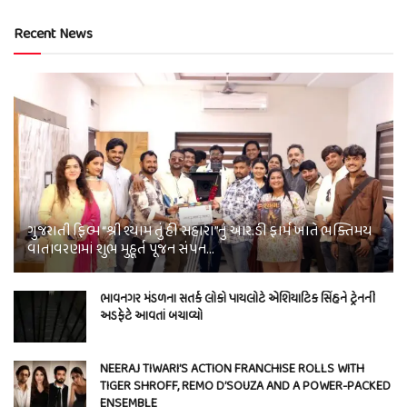
Recent News
ગુજરાતી ફિલ્મ “શ્રી શ્યામ તું હી સહારા”નું આર.ડી ફાર્મ ખાતે ભક્તિમય
વાતાવરણમાં શુભ મુહૂર્ત પૂજન સંપન…
ભાવનગર મંડળના સતર્ક લોકો પાયલોટે એશિયાટિક સિંહને ટ્રેનની
અડફેટે આવતાં બચાવ્યો
NEERAJ TIWARI’S ACTION FRANCHISE ROLLS WITH
TIGER SHROFF, REMO D’SOUZA AND A POWER-PACKED
ENSEMBLE