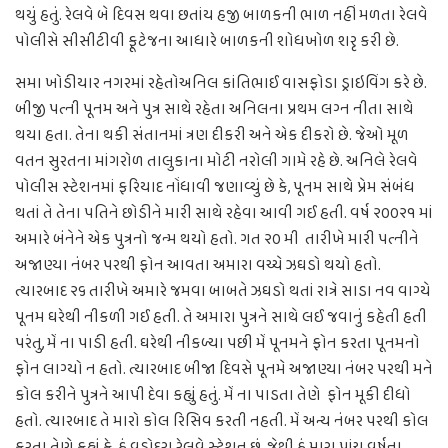
થયું હતું. રેલવે બે દિવસ થવા છતાંય હજી બાળકની ભાળ નહીં મળતા રેલવે
પોલીસે સીસીટીવી ફૂટેજના આધારે બાળકની શોધખોળ શરૃ કરી છે.
સમા ખોડીયાર નગરમાં રહેતોઅનિલ કાંતિભાઈ વાસફોડા ડ્રાઇવિંગ કરે છે.
બીજી પત્ની પૂનમ અને પુત્ર સાથે રહેતા અનિલના પ્રથમ લગ્ન નીતા સાથે
થયા હતા. તેના થકી સંતાનમાં ત્રણ દીકરી અને એક દીકરો છે. જેઓ મૂળ
વતન સુરતના માંગરોળ તાલુકાના મોટી નરોલી ગામે રહે છે. અનિલે રેલવે
પોલીસ સ્ટેશનમાં ફરિયાદ નોંધાવી જણાવ્યું છે કે, પૂનમ સાથે પ્રેમ સંબંધ
થતાં તે તેના પતિને છોડીને મારી સાથે રહેવા આવી ગઈ હતી. વર્ષ ૨૦૦૨૧ માં
અમારે બંનેને એક પુત્રનો જન્મ થયો હતો. ગત ૨૦ મી તારીખે મારી પત્નીને
અજાણ્યા નંબર પરથી ફોન આવતા અમારા વચ્ચે ઝઘડો થયો હતો.
ત્યારબાદ ૨૬ તારીખે અમારે જમવા બાબતે ઝઘડો થતાં રાત્રે સાડા નવ વાગ્યે
પૂનમ ઘરેથી નીકળી ગઈ હતી. તે અમારા પુત્રને સાથે લઈ જવાનું કહેતી હતી
પરંતુ, મેં ના પાડી હતી. ઘરેથી નીકળ્યા પછી મેં પૂનમને ફોન કરતા પૂનમનો
ફોન લાગ્યો ન હતો. ત્યારબાદ બીજા દિવસે પૂનમે અજાણ્યા નંબર પરથી મને
કોલ કરીને પુત્રને આપી દેવા કહ્યું હતું. મેં ના પાડતા તેણે ફોન મૂકી દીધો
હતો. ત્યારબાદ તે મારો કોલ રિસિવ કરતી નહતી. મેં અન્ય નંબર પરથી કોલ