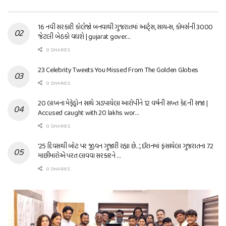
16 નવી સરકારી કોલેજો બનવાથી ગુજરાતમાં આર્ટ્સ, સાયન્સ, કોમર્સની 3000
જેટલી બેઠકો વધશે | gujarat gover…
0 SHARES
23 Celebrity Tweets You Missed From The Golden Globes
0 SHARES
20 લાખના મેફેડ્રોન સાથે ઝડપાયેલા આરોપીને 12 વર્ષની સખ્ત કેદની સજા |
Accused caught with 20 lakhs wor…
0 SHARES
’25 દિવસથી બોટ પર જીવન ગુજારી રહ્યા છે…’, ઈરાનમાં ફસાયેલા ગુજરાતના 72
માછીમારોએ પરત લાવવા સરકારને …
0 SHARES