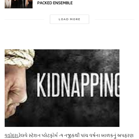
PACKED ENSEMBLE
LOAD MORE
વડોદરા
,રેલવે સ્ટેશન પ્લેટફોર્મ -૧ નજીકથી પાંચ વર્ષના બાળકનું અપહરણ