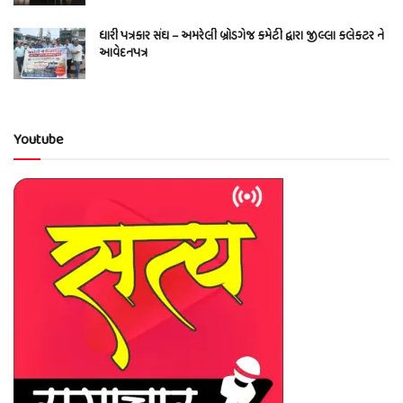
ધારી પત્રકાર સંઘ – અમરેલી બ્રોડગેજ કમેટી દ્વારા જીલ્લા કલેકટર ને
આવેદનપત્ર
Youtube