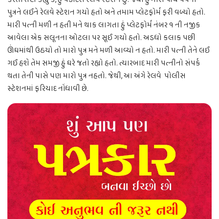
કરતા તેણે કહ્યું કે, હું વડોદરા રેલવે સ્ટેશન છું. જેથી હું મારા પાંચ વર્ષના
પુત્રને લઈને રેલવે સ્ટેશન ગયો હતો અને તમામ પ્લેટફોર્મ ફરી વળ્યો હતો.
મારી પત્ની મળી ન હતી મને થાક લાગતા હું પ્લેટફોર્મ નંબર ૧ ની નજીક
આવેલા એક સલૂનના ઓટલા પર સૂઈ ગયો હતો. અડધો કલાક પછી
ઊંઘમાંથી ઉઠયો તો મારો પુત્ર મને મળી આવ્યો ન હતો. મારી પત્ની તેને લઈ
ગઈ હશે તેમ સમજી હું ઘરે જતો રહ્યો હતો. ત્યારબાદ મારી પત્નીનો સંપર્ક
થતા તેની પાસે પણ મારો પુત્ર નહતો. જેથી, આ અંગે રેલવે પોલીસ
સ્ટેશનમાં ફરિયાદ નોંધાવી છે.