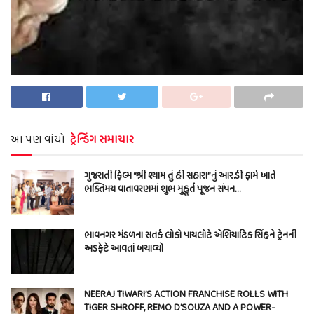
આ પણ વાંચો
ટ્રેન્ડિંગ સમાચાર
ગુજરાતી ફિલ્મ “શ્રી શ્યામ તું હી સહારા”નું આર.ડી ફાર્મ ખાતે
ભક્તિમય વાતાવરણમાં શુભ મુહૂર્ત પૂજન સંપન…
ભાવનગર મંડળના સતર્ક લોકો પાયલોટે એશિયાટિક સિંહને ટ્રેનની
અડફેટે આવતાં બચાવ્યો
NEERAJ TIWARI’S ACTION FRANCHISE ROLLS WITH
TIGER SHROFF, REMO D’SOUZA AND A POWER-