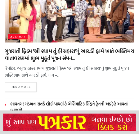
GUJARAT
ગુજરાતી ફિલ્મ “શ્રી શ્યામ તું હી સહારા”નું આર.ડી ફાર્મ ખાતે ભક્તિમય
વાતાવરણમાં શુભ મુહૂર્ત પૂજન સંપન…
રિપોર્ટર: અનુજ ઠાકર. ભવ્ય ગુજરાતી ફિલ્મ “શ્રી શ્યામ તું હી સહારા”નું શુભ મુહૂર્ત પૂજન
ભક્તિભાવ સાથે આર.ડી ફાર્મ, ગામ –...
READ MORE
ભાવનગર મંડળના સતર્ક લોકો પાયલોટે એશિયાટિક સિંહને ટ્રેનની અડફેટે આવતાં
બચાવ્યો
NEERAJ TIWARI’S ACTION FRANCHISE ROLLS WITH TIGER SHROFF,
REMO D’SOUZA AND A POWER-PACKED ENSEMBLE
ધારી પત્રકાર સંઘ – અમરેલી બ્રોડગેજ કમેટી દ્વારા જીલ્લા કલેકટર ને આવેદનપત્ર