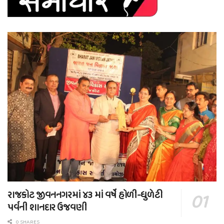
રાજકોટ જીવનનગરમાં ૪૩ માં વર્ષે હોળી-ધુળેટી
પર્વની શાનદાર ઉજવણી
0 SHARES