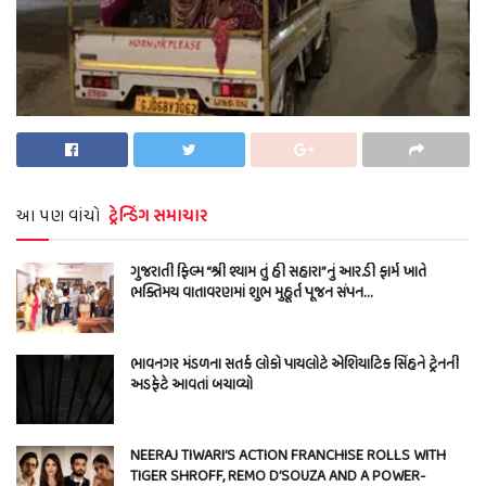
આ પણ વાંચો
ટ્રેન્ડિંગ સમાચાર
ગુજરાતી ફિલ્મ “શ્રી શ્યામ તું હી સહારા”નું આર.ડી ફાર્મ ખાતે
ભક્તિમય વાતાવરણમાં શુભ મુહૂર્ત પૂજન સંપન…
ભાવનગર મંડળના સતર્ક લોકો પાયલોટે એશિયાટિક સિંહને ટ્રેનની
અડફેટે આવતાં બચાવ્યો
NEERAJ TIWARI’S ACTION FRANCHISE ROLLS WITH
TIGER SHROFF, REMO D’SOUZA AND A POWER-