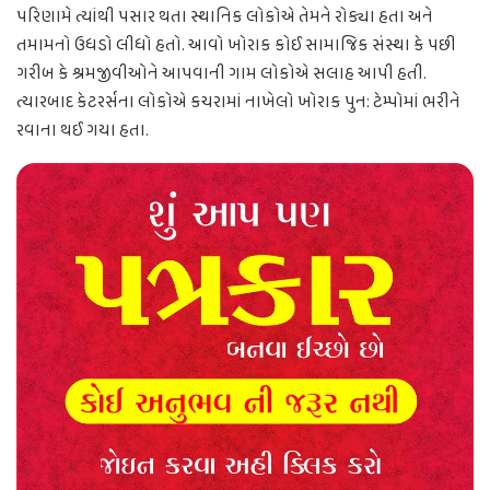
પરિણામે ત્યાંથી પસાર થતા સ્થાનિક લોકોએ તેમને રોક્યા હતા અને
તમામનો ઉધડો લીધો હતો. આવો ખોરાક કોઈ સામાજિક સંસ્થા કે પછી
ગરીબ કે શ્રમજીવીઓને આપવાની ગામ લોકોએ સલાહ આપી હતી.
ત્યારબાદ કેટરર્સના લોકોએ કચરામાં નાખેલો ખોરાક પુન: ટેમ્પોમાં ભરીને
રવાના થઈ ગયા હતા.