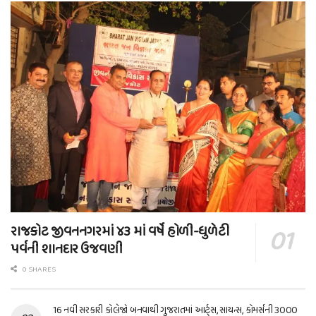
રાજકોટ જીવનનગરમાં ૪૩ માં વર્ષે હોળી-ધુળેટી
પર્વની શાનદાર ઉજવણી
0 SHARES
16 નવી સરકારી કોલેજો બનવાથી ગુજરાતમાં આર્ટ્સ, સાયન્સ, કોમર્સની 3000