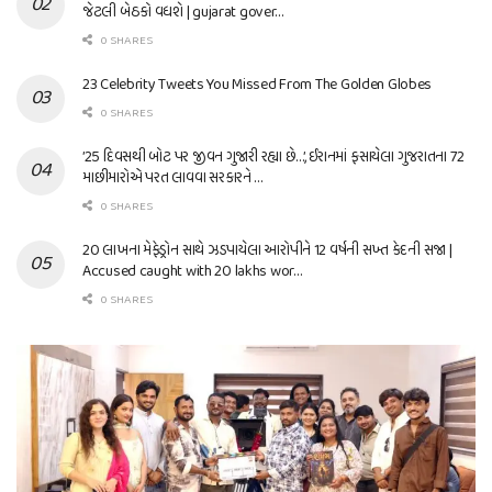
જેટલી બેઠકો વધશે | gujarat gover…
0 SHARES
23 Celebrity Tweets You Missed From The Golden Globes
0 SHARES
’25 દિવસથી બોટ પર જીવન ગુજારી રહ્યા છે…’, ઈરાનમાં ફસાયેલા ગુજરાતના 72
માછીમારોએ પરત લાવવા સરકારને …
0 SHARES
20 લાખના મેફેડ્રોન સાથે ઝડપાયેલા આરોપીને 12 વર્ષની સખ્ત કેદની સજા |
Accused caught with 20 lakhs wor…
0 SHARES