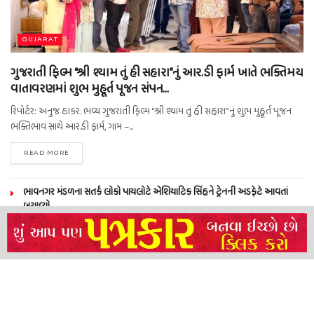
GUJARAT
ગુજરાતી ફિલ્મ “શ્રી શ્યામ તું હી સહારા”નું આર.ડી ફાર્મ ખાતે ભક્તિમય
વાતાવરણમાં શુભ મુહૂર્ત પૂજન સંપન…
રિપોર્ટર: અનુજ ઠાકર. ભવ્ય ગુજરાતી ફિલ્મ “શ્રી શ્યામ તું હી સહારા”નું શુભ મુહૂર્ત પૂજન
ભક્તિભાવ સાથે આર.ડી ફાર્મ, ગામ –...
READ MORE
ભાવનગર મંડળના સતર્ક લોકો પાયલોટે એશિયાટિક સિંહને ટ્રેનની અડફેટે આવતાં
બચાવ્યો
NEERAJ TIWARI’S ACTION FRANCHISE ROLLS WITH TIGER SHROFF,
REMO D’SOUZA AND A POWER-PACKED ENSEMBLE
ધારી પત્રકાર સંઘ – અમરેલી બ્રોડગેજ કમેટી દ્વારા જીલ્લા કલેકટર ને આવેદનપત્ર
બ્રહ્માકુમારીઝના “10 કરોડ નશામુક્તિ પ્રતિજ્ઞા રાષ્ટ્રીય મહાઅભિયાન” નો પીએમ મોદી
દ્વારા કરાયો આરંભ