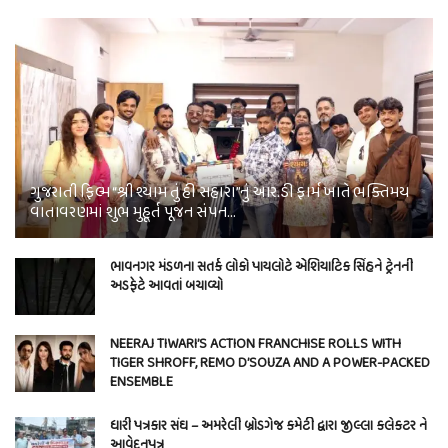
ગુજરાતી ફિલ્મ “શ્રી શ્યામ તું હી સહારા”નું આર.ડી ફાર્મ ખાતે ભક્તિમય
વાતાવરણમાં શુભ મુહૂર્ત પૂજન સંપન…
ભાવનગર મંડળના સતર્ક લોકો પાયલોટે એશિયાટિક સિંહને ટ્રેનની
અડફેટે આવતાં બચાવ્યો
NEERAJ TIWARI’S ACTION FRANCHISE ROLLS WITH
TIGER SHROFF, REMO D’SOUZA AND A POWER-PACKED
ENSEMBLE
ધારી પત્રકાર સંઘ – અમરેલી બ્રોડગેજ કમેટી દ્વારા જીલ્લા કલેકટર ને
આવેદનપત્ર