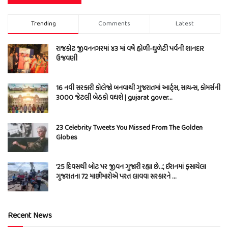
Trending
Comments
Latest
રાજકોટ જીવનનગરમાં ૪૩ માં વર્ષે હોળી-ધુળેટી પર્વની શાનદાર
ઉજવણી
16 નવી સરકારી કોલેજો બનવાથી ગુજરાતમાં આર્ટ્સ, સાયન્સ, કોમર્સની
3000 જેટલી બેઠકો વધશે | gujarat gover…
23 Celebrity Tweets You Missed From The Golden
Globes
’25 દિવસથી બોટ પર જીવન ગુજારી રહ્યા છે…’, ઈરાનમાં ફસાયેલા
ગુજરાતના 72 માછીમારોએ પરત લાવવા સરકારને …
Recent News