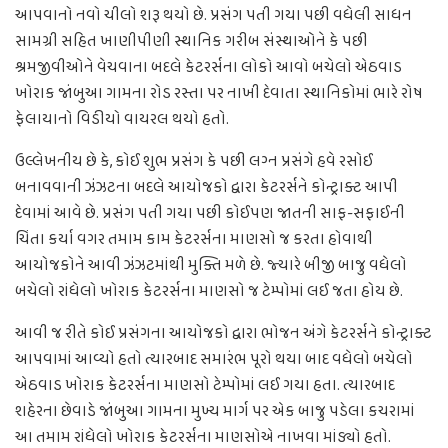
આપવાનો નવો ચીલો શરૂ થયો છે. પ્રસંગ પતી ગયા પછી વધેલી સાધન
સામગ્રી સહિત ખાણીપીણી સ્થાનિક ગરીબ સંસ્થાઓને કે પછી
શ્રમજીવીઓને વેચવાના બદલે કેટરર્સના લોકો આવો બચેલો એઠવાડ
ખોરાક જાંબુઆ ગામના રોડ રસ્તા પર નાખી દેવાતા સ્થાનિકોમાં ભારે રોષ
ફેલાયાનો વિડીયો વાયરલ થયો હતો.
ઉલ્લેખનીય છે કે, કોઈ શુભ પ્રસંગ કે પછી લગ્ન પ્રસંગે હવે રસોઈ
બનાવવાની ઝંઝટના બદલે આયોજકો દ્વારા કેટરર્સને કોન્ટ્રાક્ટ આપી
દેવામાં આવે છે. પ્રસંગ પતી ગયા પછી કોઈપણ જાતની સાફ-સફાઈની
ચિંતા કર્યા વગર તમામ કામ કેટરર્સના માણસો જ કરતા હોવાથી
આયોજકોને આવી ઝંઝટમાંથી મુક્તિ મળે છે. જ્યારે બીજી બાજુ વધેલો
બચેલો રાંધેલો ખોરાક કેટરર્સના માણસો જ ટેમ્પોમાં લઈ જતા હોય છે.
આવી જ રીતે કોઈ પ્રસંગના આયોજકો દ્વારા ભોજન અંગે કેટરર્સને કોન્ટ્રાક્ટ
આપવામાં આવ્યો હતો ત્યારબાદ સમારંભ પૂરો થયા બાદ વધેલો બચેલો
એઠવાડ ખોરાક કેટરર્સના માણસો ટેમ્પોમાં લઈ ગયા હતા. ત્યારબાદ
શહેરના છેવાડે જાંબુઆ ગામના મુખ્ય માર્ગ પર એક બાજુ પડેલા કચરામાં
આ તમામ રાંધેલો ખોરાક કેટરર્સના માણસોએ નાખવા માંડ્યો હતો.