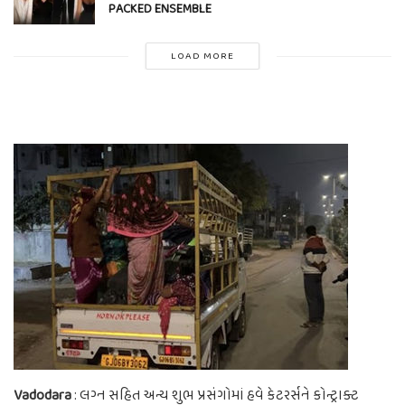
PACKED ENSEMBLE
LOAD MORE
Vadodara
: લગ્ન સહિત અન્ય શુભ પ્રસંગોમાં હવે કેટરર્સને કોન્ટ્રાક્ટ