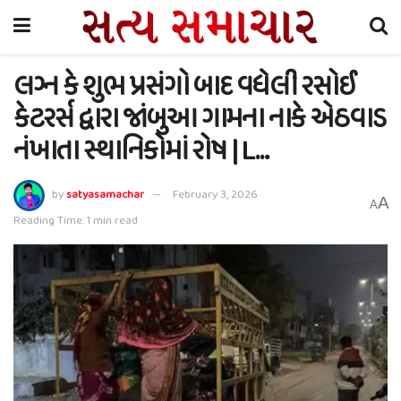
લગ્ન કે શુભ પ્રસંગો બાદ વધેલી રસોઈ
કેટરર્સ દ્વારા જાંબુઆ ગામના નાકે એઠવાડ
નંખાતા સ્થાનિકોમાં રોષ | L…
by
satyasamachar
February 3, 2026
A
A
Reading Time: 1 min read